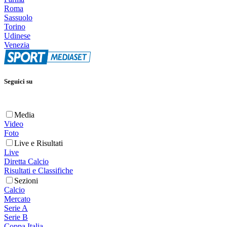
Roma
Sassuolo
Torino
Udinese
Venezia
Seguici su
Media
Video
Foto
Live e Risultati
Live
Diretta Calcio
Risultati e Classifiche
Sezioni
Calcio
Mercato
Serie A
Serie B
Coppa Italia