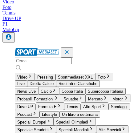
Video
Foto
Tennis
Drive UP
F1
MotoGp
Video
Pressing
Sportmediaset XXL
Foto
Live
Diretta Calcio
Risultati e Classifiche
News Live
Calcio
Coppa Italia
Supercoppa Italiana
Probabili Formazioni
Squadre
Mercato
Motori
Drive UP
Formula E
Tennis
Altri Sport
Sondaggi
Podcast
Lifestyle
Un libro a settimana
Speciali Europei
Speciali Olimpiadi
Speciale Scudetti
Speciali Mondiali
Altri Speciali