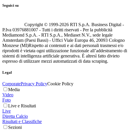
Seguici su
Copyright © 1999-
2026
RTI S.p.A. Business Digital -
P.Iva 03976881007 - Tutti i diritti riservati - Per la pubblicità
Mediamond S.p.A. - RTI S.p.A., Mediaset N.V., sede legale
Amsterdam (Paesi Bassi) - Uffici Viale Europa 46, 20093 Cologno
Monzese (MI)
Rispetto ai contenuti e ai dati personali trasmessi e/o
riprodotti è vietata ogni utilizzazione funzionale all’addestramento di
sistemi di intelligenza artificiale generativa. È altresì fatto divieto
espresso di utilizzare mezzi automatizzati di data scraping.
Legal
Corporate
Privacy Policy
Cookie Policy
Media
Video
Foto
Live e Risultati
Live
Diretta Calcio
Risultati e Classifiche
Sezioni