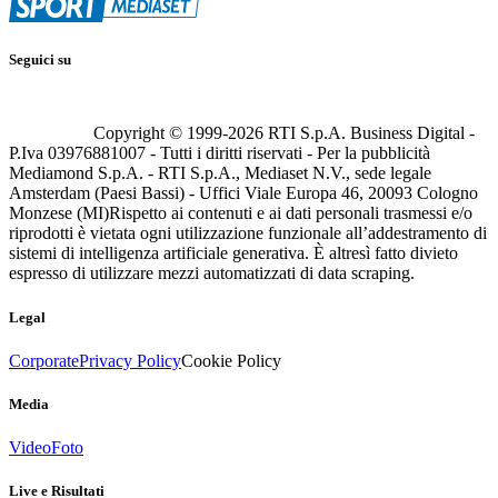
Seguici su
Copyright © 1999-
2026
RTI S.p.A. Business Digital -
P.Iva 03976881007 - Tutti i diritti riservati - Per la pubblicità
Mediamond S.p.A. - RTI S.p.A., Mediaset N.V., sede legale
Amsterdam (Paesi Bassi) - Uffici Viale Europa 46, 20093 Cologno
Monzese (MI)
Rispetto ai contenuti e ai dati personali trasmessi e/o
riprodotti è vietata ogni utilizzazione funzionale all’addestramento di
sistemi di intelligenza artificiale generativa. È altresì fatto divieto
espresso di utilizzare mezzi automatizzati di data scraping.
Legal
Corporate
Privacy Policy
Cookie Policy
Media
Video
Foto
Live e Risultati