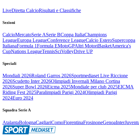
Live
Diretta Calcio
Risultati e Classifiche
Sezioni
Calcio
Mercato
Serie A
Serie B
Coppa Italia
Champions
League
Europa League
Conference League
Calcio Estero
Supercoppa
Italiana
Formula 1
Formula E
MotoGP
Altri Motori
Basket
America's
Cup
Nations League
Tennis
Sci
Volley
Drive UP
Speciali
Mondiali 2026
Roland Garros 2026
Sportmediaset Live Riccione
2026
Scudetto Inter 2026
Olimpiadi Invernali Milano Cortina
2026
Super Bowl 2026
Eicma 2025
Mondiale per club 2025
EICMA
Riding Fest 2025
Paralimpiadi Parigi 2024
Olimpiadi Parigi
2024
Euro 2024
Squadra Serie A
Atalanta
Bologna
Cagliari
Como
Fiorentina
Frosinone
Genoa
Inter
Juvent