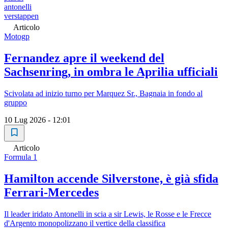
antonelli
verstappen
Articolo
Motogp
Fernandez apre il weekend del
Sachsenring, in ombra le Aprilia ufficiali
Scivolata ad inizio turno per Marquez Sr., Bagnaia in fondo al
gruppo
10 Lug 2026 - 12:01
Articolo
Formula 1
Hamilton accende Silverstone, è già sfida
Ferrari-Mercedes
Il leader iridato Antonelli in scia a sir Lewis, le Rosse e le Frecce
d'Argento monopolizzano il vertice della classifica