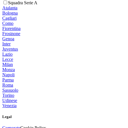
Squadra Serie A
Atalanta
Bologna
Cagliari
Como
Fiorentina
Frosinone
Genoa
Inter
Juventus
Lazio
Lecce
Milan
Monza
Napoli
Parma
Roma
Sassuolo
Torino
Udinese
Venezia
Legal
Corporate
Cookie Policy