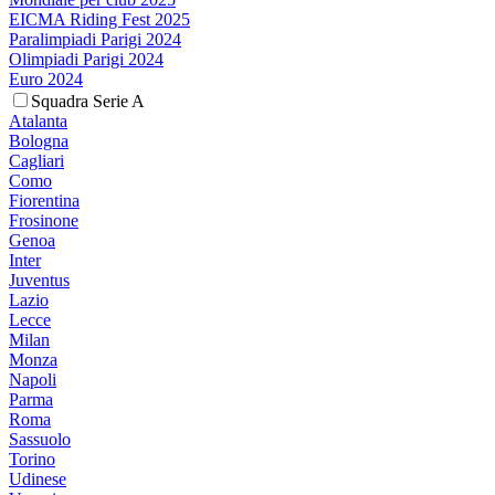
EICMA Riding Fest 2025
Paralimpiadi Parigi 2024
Olimpiadi Parigi 2024
Euro 2024
Squadra Serie A
Atalanta
Bologna
Cagliari
Como
Fiorentina
Frosinone
Genoa
Inter
Juventus
Lazio
Lecce
Milan
Monza
Napoli
Parma
Roma
Sassuolo
Torino
Udinese