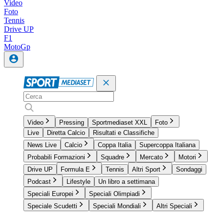
Video
Foto
Tennis
Drive UP
F1
MotoGp
Video
Pressing
Sportmediaset XXL
Foto
Live
Diretta Calcio
Risultati e Classifiche
News Live
Calcio
Coppa Italia
Supercoppa Italiana
Probabili Formazioni
Squadre
Mercato
Motori
Drive UP
Formula E
Tennis
Altri Sport
Sondaggi
Podcast
Lifestyle
Un libro a settimana
Speciali Europei
Speciali Olimpiadi
Speciale Scudetti
Speciali Mondiali
Altri Speciali