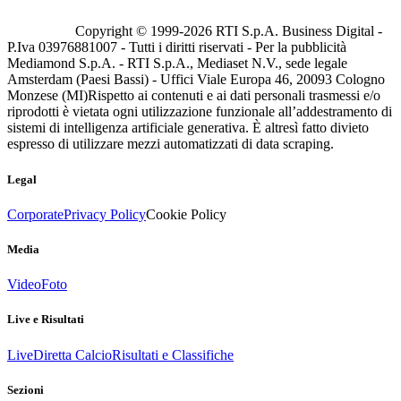
Copyright © 1999-
2026
RTI S.p.A. Business Digital -
P.Iva 03976881007 - Tutti i diritti riservati - Per la pubblicità
Mediamond S.p.A. - RTI S.p.A., Mediaset N.V., sede legale
Amsterdam (Paesi Bassi) - Uffici Viale Europa 46, 20093 Cologno
Monzese (MI)
Rispetto ai contenuti e ai dati personali trasmessi e/o
riprodotti è vietata ogni utilizzazione funzionale all’addestramento di
sistemi di intelligenza artificiale generativa. È altresì fatto divieto
espresso di utilizzare mezzi automatizzati di data scraping.
Legal
Corporate
Privacy Policy
Cookie Policy
Media
Video
Foto
Live e Risultati
Live
Diretta Calcio
Risultati e Classifiche
Sezioni