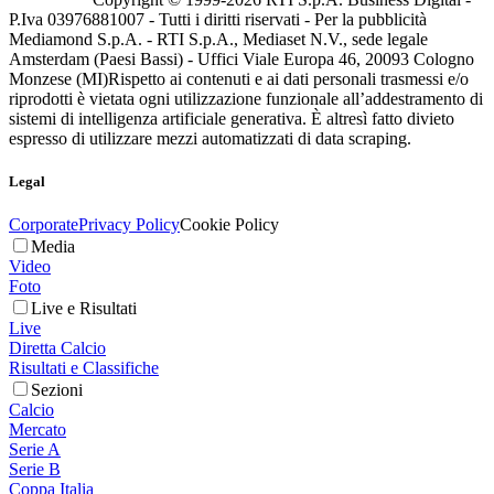
P.Iva 03976881007 - Tutti i diritti riservati - Per la pubblicità
Mediamond S.p.A. - RTI S.p.A., Mediaset N.V., sede legale
Amsterdam (Paesi Bassi) - Uffici Viale Europa 46, 20093 Cologno
Monzese (MI)
Rispetto ai contenuti e ai dati personali trasmessi e/o
riprodotti è vietata ogni utilizzazione funzionale all’addestramento di
sistemi di intelligenza artificiale generativa. È altresì fatto divieto
espresso di utilizzare mezzi automatizzati di data scraping.
Legal
Corporate
Privacy Policy
Cookie Policy
Media
Video
Foto
Live e Risultati
Live
Diretta Calcio
Risultati e Classifiche
Sezioni
Calcio
Mercato
Serie A
Serie B
Coppa Italia