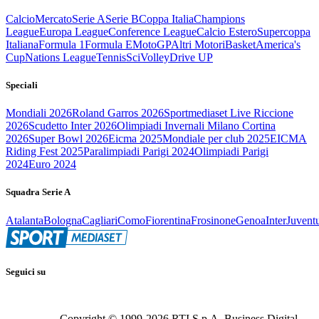
Calcio
Mercato
Serie A
Serie B
Coppa Italia
Champions
League
Europa League
Conference League
Calcio Estero
Supercoppa
Italiana
Formula 1
Formula E
MotoGP
Altri Motori
Basket
America's
Cup
Nations League
Tennis
Sci
Volley
Drive UP
Speciali
Mondiali 2026
Roland Garros 2026
Sportmediaset Live Riccione
2026
Scudetto Inter 2026
Olimpiadi Invernali Milano Cortina
2026
Super Bowl 2026
Eicma 2025
Mondiale per club 2025
EICMA
Riding Fest 2025
Paralimpiadi Parigi 2024
Olimpiadi Parigi
2024
Euro 2024
Squadra Serie A
Atalanta
Bologna
Cagliari
Como
Fiorentina
Frosinone
Genoa
Inter
Juvent
Seguici su
Copyright © 1999-
2026
RTI S.p.A. Business Digital -