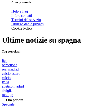
Area personale
Help e Faq
Info e contatti
Termini del servizio
Utilizzo dati e privacy
Cookie Policy
Ultime notizie su
spagna
Tag correlati:
liga
barcellona
real madrid
calcio estero
calcio
italia
atletico madrid
siviglia
motogp
Ora per ora
Speciale