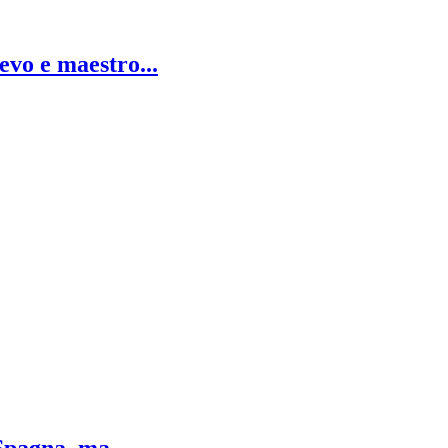
ievo e maestro...
Spagna, ma...