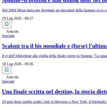
Nel 2004 Messi stava per diventare un giocatore della Spagna: ecco co
19 Lug 2026 - 08:37
Articolo
Speciale
Scaloni tra il bis mondiale e (forse) l'ul
Il ct dell'Albiceleste alla vigilia della finale contro la Spagna: "La sq
18 Lug 2026 - 09:26
Articolo
Speciale
Una finale scritta nel destino, la storia d
19 anni dopo quello scatto i due si ritrovano a New York, il fotograf