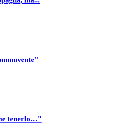
è commovente"
come tenerlo…"