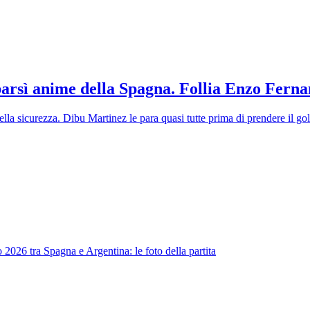
barsì anime della Spagna. Follia Enzo Ferna
ella sicurezza. Dibu Martinez le para quasi tutte prima di prendere il gol
026 tra Spagna e Argentina: le foto della partita