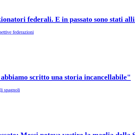
zionatori federali. E in passato sono stati all
pettive federazioni
abbiamo scritto una storia incancellabile"
li spagnoli
ssato: Messi poteva vestire la maglia della 