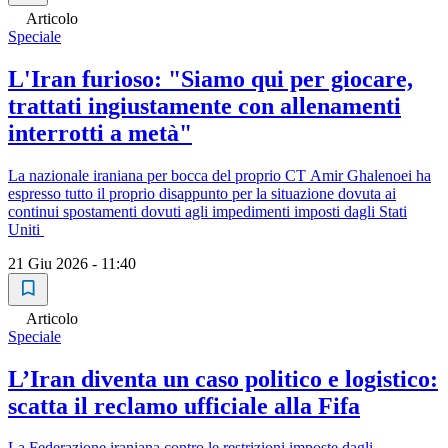
Articolo
Speciale
L'Iran furioso: "Siamo qui per giocare,
trattati ingiustamente con allenamenti
interrotti a metà"
La nazionale iraniana per bocca del proprio CT Amir Ghalenoei ha
espresso tutto il proprio disappunto per la situazione dovuta ai
continui spostamenti dovuti agli impedimenti imposti dagli Stati
Uniti
21 Giu 2026 - 11:40
Articolo
Speciale
L’Iran diventa un caso politico e logistico:
scatta il reclamo ufficiale alla Fifa
La Federazione iraniana contro le restrizioni imposte dagli