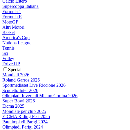
Calcio Estero
Supercoppa Italiana
Formula 1
Formula E
MotoGP
Altri Motori
Basket
America's Cup
Nations League
Tennis
Sci
Volley
Drive UP
Speciali
Mondiali 2026
Roland Garros 2026
Sportmediaset Live Riccione 2026
Scudetto Inter 2026
Olimpiadi Invernali Milano Cortina 2026
Super Bowl 2026
Eicma 2025
Mondiale per club 2025
EICMA Riding Fest 2025
Paralimpiadi Parigi 2024
Olimpiadi Parigi 2024