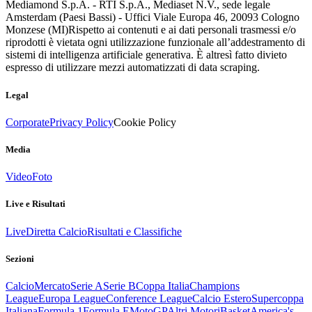
Mediamond S.p.A. - RTI S.p.A., Mediaset N.V., sede legale
Amsterdam (Paesi Bassi) - Uffici Viale Europa 46, 20093 Cologno
Monzese (MI)
Rispetto ai contenuti e ai dati personali trasmessi e/o
riprodotti è vietata ogni utilizzazione funzionale all’addestramento di
sistemi di intelligenza artificiale generativa. È altresì fatto divieto
espresso di utilizzare mezzi automatizzati di data scraping.
Legal
Corporate
Privacy Policy
Cookie Policy
Media
Video
Foto
Live e Risultati
Live
Diretta Calcio
Risultati e Classifiche
Sezioni
Calcio
Mercato
Serie A
Serie B
Coppa Italia
Champions
League
Europa League
Conference League
Calcio Estero
Supercoppa
Italiana
Formula 1
Formula E
MotoGP
Altri Motori
Basket
America's