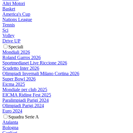
Altri Motori
Basket
America's Cup
Nations League
Tennis
Sci
Volley
Drive UP
Speciali
Mondiali 2026
Roland Garros 2026
Sportmediaset Live Riccione 2026
Scudetto Inter 2026
Olimpiadi Invernali Milano Cortina 2026
Super Bowl 2026
Eicma 2025
Mondiale per club 2025
EICMA Riding Fest 2025
Paralimpiadi Parigi 2024
Olimpiadi Parigi 2024
Euro 2024
Squadra Serie A
Atalanta
Bologna
Cagliari