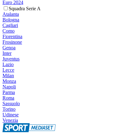
Euro 2024
Squadra Serie A
Atalanta
Bologna
Cagliari
Como
Fiorentina
Frosinone
Genoa
Inter
Juventus
Lazio
Lecce
Milan
Monza
Napoli
Parma
Roma
Sassuolo
Torino
Udinese
Venezia