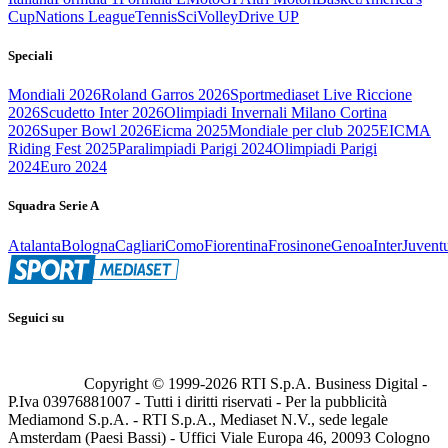
Cup
Nations League
Tennis
Sci
Volley
Drive UP
Speciali
Mondiali 2026
Roland Garros 2026
Sportmediaset Live Riccione
2026
Scudetto Inter 2026
Olimpiadi Invernali Milano Cortina
2026
Super Bowl 2026
Eicma 2025
Mondiale per club 2025
EICMA
Riding Fest 2025
Paralimpiadi Parigi 2024
Olimpiadi Parigi
2024
Euro 2024
Squadra Serie A
Atalanta
Bologna
Cagliari
Como
Fiorentina
Frosinone
Genoa
Inter
Juvent
Seguici su
Copyright © 1999-
2026
RTI S.p.A. Business Digital -
P.Iva 03976881007 - Tutti i diritti riservati - Per la pubblicità
Mediamond S.p.A. - RTI S.p.A., Mediaset N.V., sede legale
Amsterdam (Paesi Bassi) - Uffici Viale Europa 46, 20093 Cologno