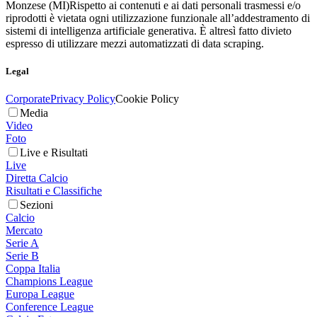
Monzese (MI)
Rispetto ai contenuti e ai dati personali trasmessi e/o
riprodotti è vietata ogni utilizzazione funzionale all’addestramento di
sistemi di intelligenza artificiale generativa. È altresì fatto divieto
espresso di utilizzare mezzi automatizzati di data scraping.
Legal
Corporate
Privacy Policy
Cookie Policy
Media
Video
Foto
Live e Risultati
Live
Diretta Calcio
Risultati e Classifiche
Sezioni
Calcio
Mercato
Serie A
Serie B
Coppa Italia
Champions League
Europa League
Conference League