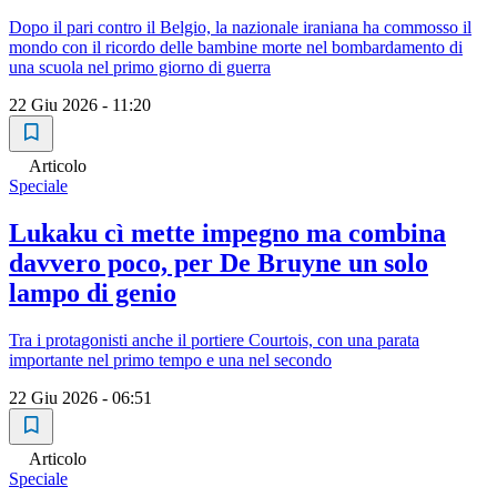
Dopo il pari contro il Belgio, la nazionale iraniana ha commosso il
mondo con il ricordo delle bambine morte nel bombardamento di
una scuola nel primo giorno di guerra
22 Giu 2026 - 11:20
Articolo
Speciale
Lukaku cì mette impegno ma combina
davvero poco, per De Bruyne un solo
lampo di genio
Tra i protagonisti anche il portiere Courtois, con una parata
importante nel primo tempo e una nel secondo
22 Giu 2026 - 06:51
Articolo
Speciale