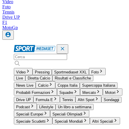
Video
Foto
Tennis
Drive UP
F1
MotoGp
Video
Pressing
Sportmediaset XXL
Foto
Live
Diretta Calcio
Risultati e Classifiche
News Live
Calcio
Coppa Italia
Supercoppa Italiana
Probabili Formazioni
Squadre
Mercato
Motori
Drive UP
Formula E
Tennis
Altri Sport
Sondaggi
Podcast
Lifestyle
Un libro a settimana
Speciali Europei
Speciali Olimpiadi
Speciale Scudetti
Speciali Mondiali
Altri Speciali