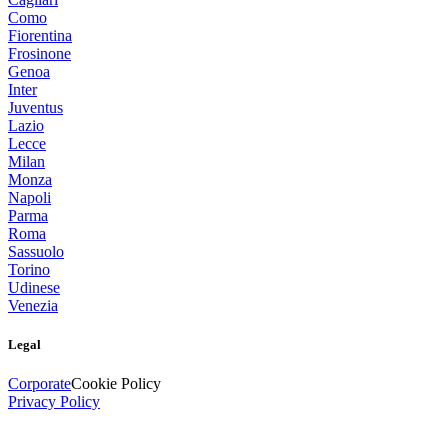
Como
Fiorentina
Frosinone
Genoa
Inter
Juventus
Lazio
Lecce
Milan
Monza
Napoli
Parma
Roma
Sassuolo
Torino
Udinese
Venezia
Legal
Corporate
Cookie Policy
Privacy Policy