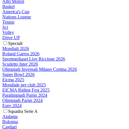
Altri Motori
Basket
America's Cup
Nations League
Tennis
Sci
Volley
Drive UP
Speciali
Mondiali 2026
Roland Garros 2026
Sportmediaset Live Riccione 2026
Scudetto Inter 2026
Olimpiadi Invernali Milano Cortina 2026
Super Bowl 2026
Eicma 2025
Mondiale per club 2025
EICMA Riding Fest 2025
Paralimpiadi Parigi 2024
Olimpiadi Parigi 2024
Euro 2024
Squadra Serie A
Atalanta
Bologna
Cagliari