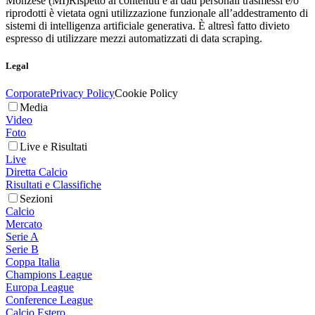
Monzese (MI)
Rispetto ai contenuti e ai dati personali trasmessi e/o
riprodotti è vietata ogni utilizzazione funzionale all’addestramento di
sistemi di intelligenza artificiale generativa. È altresì fatto divieto
espresso di utilizzare mezzi automatizzati di data scraping.
Legal
Corporate
Privacy Policy
Cookie Policy
Media
Video
Foto
Live e Risultati
Live
Diretta Calcio
Risultati e Classifiche
Sezioni
Calcio
Mercato
Serie A
Serie B
Coppa Italia
Champions League
Europa League
Conference League
Calcio Estero