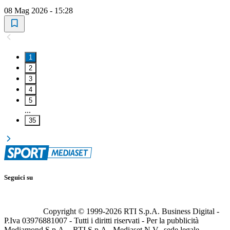
08 Mag 2026 - 15:28
1
2
3
4
5
...
35
Seguici su
Copyright © 1999-
2026
RTI S.p.A. Business Digital -
P.Iva 03976881007 - Tutti i diritti riservati - Per la pubblicità
Mediamond S.p.A. - RTI S.p.A., Mediaset N.V., sede legale