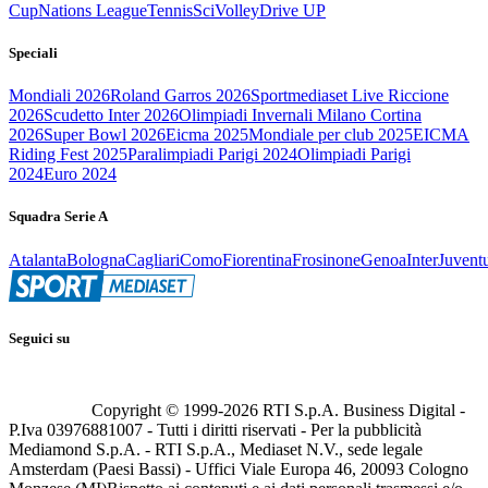
Cup
Nations League
Tennis
Sci
Volley
Drive UP
Speciali
Mondiali 2026
Roland Garros 2026
Sportmediaset Live Riccione
2026
Scudetto Inter 2026
Olimpiadi Invernali Milano Cortina
2026
Super Bowl 2026
Eicma 2025
Mondiale per club 2025
EICMA
Riding Fest 2025
Paralimpiadi Parigi 2024
Olimpiadi Parigi
2024
Euro 2024
Squadra Serie A
Atalanta
Bologna
Cagliari
Como
Fiorentina
Frosinone
Genoa
Inter
Juvent
Seguici su
Copyright © 1999-
2026
RTI S.p.A. Business Digital -
P.Iva 03976881007 - Tutti i diritti riservati - Per la pubblicità
Mediamond S.p.A. - RTI S.p.A., Mediaset N.V., sede legale
Amsterdam (Paesi Bassi) - Uffici Viale Europa 46, 20093 Cologno