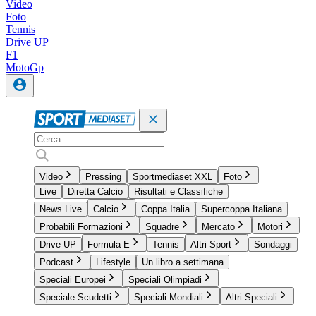
Video
Foto
Tennis
Drive UP
F1
MotoGp
Video
Pressing
Sportmediaset XXL
Foto
Live
Diretta Calcio
Risultati e Classifiche
News Live
Calcio
Coppa Italia
Supercoppa Italiana
Probabili Formazioni
Squadre
Mercato
Motori
Drive UP
Formula E
Tennis
Altri Sport
Sondaggi
Podcast
Lifestyle
Un libro a settimana
Speciali Europei
Speciali Olimpiadi
Speciale Scudetti
Speciali Mondiali
Altri Speciali