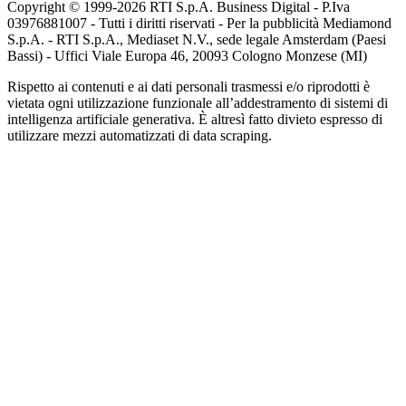
Copyright © 1999-
2026
RTI S.p.A. Business Digital - P.Iva
03976881007 - Tutti i diritti riservati - Per la pubblicità Mediamond
S.p.A. - RTI S.p.A., Mediaset N.V., sede legale Amsterdam (Paesi
Bassi) - Uffici Viale Europa 46, 20093 Cologno Monzese (MI)
Rispetto ai contenuti e ai dati personali trasmessi e/o riprodotti è
vietata ogni utilizzazione funzionale all’addestramento di sistemi di
intelligenza artificiale generativa. È altresì fatto divieto espresso di
utilizzare mezzi automatizzati di data scraping.