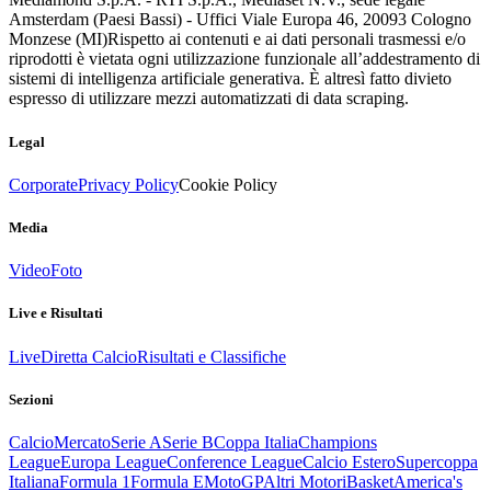
Amsterdam (Paesi Bassi) - Uffici Viale Europa 46, 20093 Cologno
Monzese (MI)
Rispetto ai contenuti e ai dati personali trasmessi e/o
riprodotti è vietata ogni utilizzazione funzionale all’addestramento di
sistemi di intelligenza artificiale generativa. È altresì fatto divieto
espresso di utilizzare mezzi automatizzati di data scraping.
Legal
Corporate
Privacy Policy
Cookie Policy
Media
Video
Foto
Live e Risultati
Live
Diretta Calcio
Risultati e Classifiche
Sezioni
Calcio
Mercato
Serie A
Serie B
Coppa Italia
Champions
League
Europa League
Conference League
Calcio Estero
Supercoppa
Italiana
Formula 1
Formula E
MotoGP
Altri Motori
Basket
America's