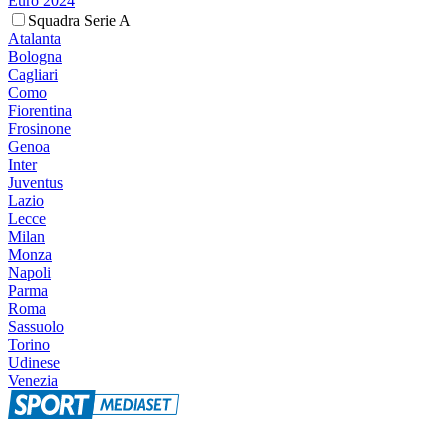
Euro 2024
Squadra Serie A
Atalanta
Bologna
Cagliari
Como
Fiorentina
Frosinone
Genoa
Inter
Juventus
Lazio
Lecce
Milan
Monza
Napoli
Parma
Roma
Sassuolo
Torino
Udinese
Venezia