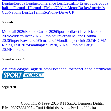
League
Europa League
Conference League
Calcio Estero
Supercoppa
Italiana
Formula 1
Formula E
MotoGP
Altri Motori
Basket
America's
Cup
Nations League
Tennis
Sci
Volley
Drive UP
Speciali
Mondiali 2026
Roland Garros 2026
Sportmediaset Live Riccione
2026
Scudetto Inter 2026
Olimpiadi Invernali Milano Cortina
2026
Super Bowl 2026
Eicma 2025
Mondiale per club 2025
EICMA
Riding Fest 2025
Paralimpiadi Parigi 2024
Olimpiadi Parigi
2024
Euro 2024
Squadra Serie A
Atalanta
Bologna
Cagliari
Como
Fiorentina
Frosinone
Genoa
Inter
Juvent
Seguici su
Copyright © 1999-
2026
RTI S.p.A. Business Digital -
P.Iva 03976881007 - Tutti i diritti riservati - Per la pubblicità