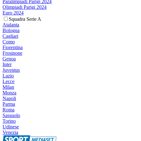
Paralimpiadi Parigi 2024
Olimpiadi Parigi 2024
Euro 2024
Squadra Serie A
Atalanta
Bologna
Cagliari
Como
Fiorentina
Frosinone
Genoa
Inter
Juventus
Lazio
Lecce
Milan
Monza
Napoli
Parma
Roma
Sassuolo
Torino
Udinese
Venezia