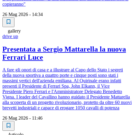
copieranno"
26 Mag 2026 - 14:34
gallery
drive up
Presentata a Sergio Mattarella la nuova
Ferrari Luce
A fare gli onori di casa e a illustrare al Capo dello Stato i segreti
della nuova sportiva a quattro porte e cinque posti sono stati i
massimi vertici dell'azienda emiliana. Al Quirinale erano infatti
presenti il Presidente di Ferrari Spa, John Elkann, il Vice
Presidente Piero Ferrari e l'Amministratore Delegato Benedetto
Vigna. I leader del Cavallino hanno guidato il Presidente Mattarella
alla scoperta di un progetto rivoluzionario, protetto da oltre 60 nuovi
brevetti industriali e capace di erogare 1050 cavalli di potenza
26 Mag 2026 - 11:46
Articolo