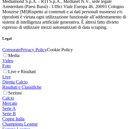
Mediamond S.p.A. - RTI S.p.A., Mediaset N.V., sede legale
Amsterdam (Paesi Bassi) - Uffici Viale Europa 46, 20093 Cologno
Monzese (MI)
Rispetto ai contenuti e ai dati personali trasmessi e/o
riprodotti è vietata ogni utilizzazione funzionale all’addestramento di
sistemi di intelligenza artificiale generativa. È altresì fatto divieto
espresso di utilizzare mezzi automatizzati di data scraping.
Legal
Corporate
Privacy Policy
Cookie Policy
Media
Video
Foto
Live e Risultati
Live
Diretta Calcio
Risultati e Classifiche
Sezioni
Calcio
Mercato
Serie A
Serie B
Coppa Italia
Champions League