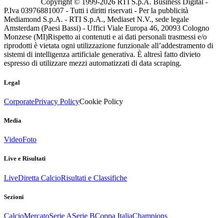
Copyright © 1999-
2026
RTI S.p.A. Business Digital -
P.Iva 03976881007 - Tutti i diritti riservati - Per la pubblicità
Mediamond S.p.A. - RTI S.p.A., Mediaset N.V., sede legale
Amsterdam (Paesi Bassi) - Uffici Viale Europa 46, 20093 Cologno
Monzese (MI)
Rispetto ai contenuti e ai dati personali trasmessi e/o
riprodotti è vietata ogni utilizzazione funzionale all’addestramento di
sistemi di intelligenza artificiale generativa. È altresì fatto divieto
espresso di utilizzare mezzi automatizzati di data scraping.
Legal
Corporate
Privacy Policy
Cookie Policy
Media
Video
Foto
Live e Risultati
Live
Diretta Calcio
Risultati e Classifiche
Sezioni
Calcio
Mercato
Serie A
Serie B
Coppa Italia
Champions