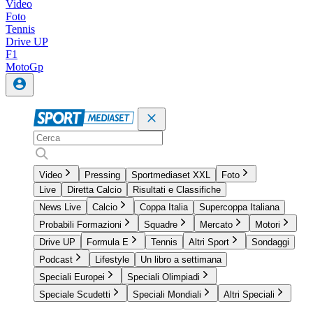
Video
Foto
Tennis
Drive UP
F1
MotoGp
Video
Pressing
Sportmediaset XXL
Foto
Live
Diretta Calcio
Risultati e Classifiche
News Live
Calcio
Coppa Italia
Supercoppa Italiana
Probabili Formazioni
Squadre
Mercato
Motori
Drive UP
Formula E
Tennis
Altri Sport
Sondaggi
Podcast
Lifestyle
Un libro a settimana
Speciali Europei
Speciali Olimpiadi
Speciale Scudetti
Speciali Mondiali
Altri Speciali