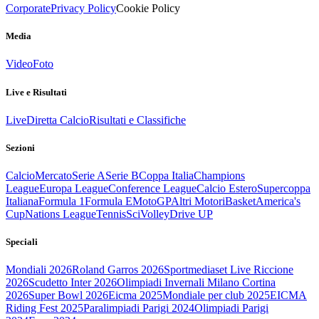
Corporate
Privacy Policy
Cookie Policy
Media
Video
Foto
Live e Risultati
Live
Diretta Calcio
Risultati e Classifiche
Sezioni
Calcio
Mercato
Serie A
Serie B
Coppa Italia
Champions
League
Europa League
Conference League
Calcio Estero
Supercoppa
Italiana
Formula 1
Formula E
MotoGP
Altri Motori
Basket
America's
Cup
Nations League
Tennis
Sci
Volley
Drive UP
Speciali
Mondiali 2026
Roland Garros 2026
Sportmediaset Live Riccione
2026
Scudetto Inter 2026
Olimpiadi Invernali Milano Cortina
2026
Super Bowl 2026
Eicma 2025
Mondiale per club 2025
EICMA
Riding Fest 2025
Paralimpiadi Parigi 2024
Olimpiadi Parigi