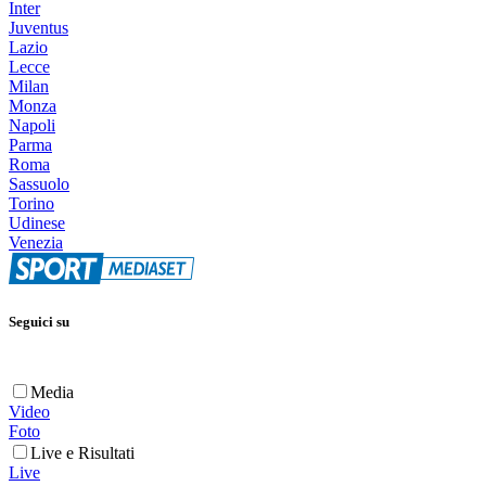
Inter
Juventus
Lazio
Lecce
Milan
Monza
Napoli
Parma
Roma
Sassuolo
Torino
Udinese
Venezia
Seguici su
Media
Video
Foto
Live e Risultati
Live