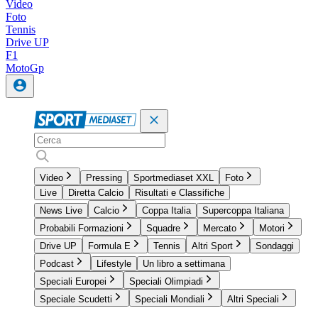
Video
Foto
Tennis
Drive UP
F1
MotoGp
Video
Pressing
Sportmediaset XXL
Foto
Live
Diretta Calcio
Risultati e Classifiche
News Live
Calcio
Coppa Italia
Supercoppa Italiana
Probabili Formazioni
Squadre
Mercato
Motori
Drive UP
Formula E
Tennis
Altri Sport
Sondaggi
Podcast
Lifestyle
Un libro a settimana
Speciali Europei
Speciali Olimpiadi
Speciale Scudetti
Speciali Mondiali
Altri Speciali