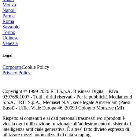
Monza
Napoli
Parma
Roma
Sassuolo
Torino
Udinese
Venezia
Legal
Corporate
Cookie Policy
Privacy Policy
Copyright © 1999-
2026
RTI S.p.A. Business Digital - P.Iva
03976881007 - Tutti i diritti riservati - Per la pubblicità Mediamond
S.p.A. - RTI S.p.A., Mediaset N.V., sede legale Amsterdam (Paesi
Bassi) - Uffici Viale Europa 46, 20093 Cologno Monzese (MI)
Rispetto ai contenuti e ai dati personali trasmessi e/o riprodotti è
vietata ogni utilizzazione funzionale all’addestramento di sistemi di
intelligenza artificiale generativa. È altresì fatto divieto espresso di
utilizzare mezzi automatizzati di data scraping.