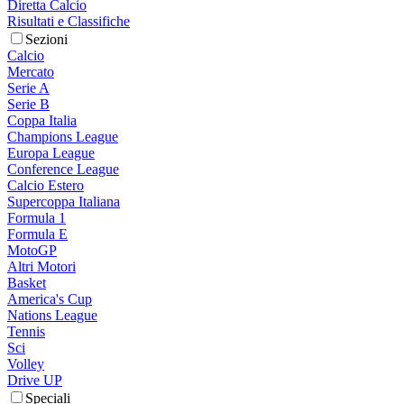
Diretta Calcio
Risultati e Classifiche
Sezioni
Calcio
Mercato
Serie A
Serie B
Coppa Italia
Champions League
Europa League
Conference League
Calcio Estero
Supercoppa Italiana
Formula 1
Formula E
MotoGP
Altri Motori
Basket
America's Cup
Nations League
Tennis
Sci
Volley
Drive UP
Speciali