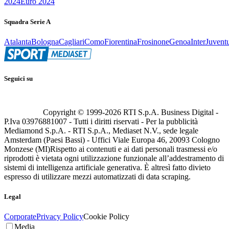
2024
Euro 2024
Squadra Serie A
Atalanta
Bologna
Cagliari
Como
Fiorentina
Frosinone
Genoa
Inter
Juvent
Seguici su
Copyright © 1999-
2026
RTI S.p.A. Business Digital -
P.Iva 03976881007 - Tutti i diritti riservati - Per la pubblicità
Mediamond S.p.A. - RTI S.p.A., Mediaset N.V., sede legale
Amsterdam (Paesi Bassi) - Uffici Viale Europa 46, 20093 Cologno
Monzese (MI)
Rispetto ai contenuti e ai dati personali trasmessi e/o
riprodotti è vietata ogni utilizzazione funzionale all’addestramento di
sistemi di intelligenza artificiale generativa. È altresì fatto divieto
espresso di utilizzare mezzi automatizzati di data scraping.
Legal
Corporate
Privacy Policy
Cookie Policy
Media