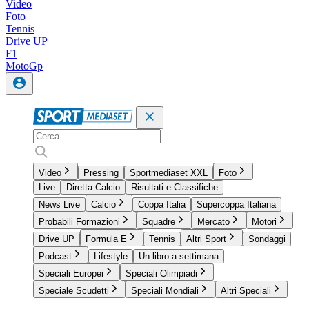
Video
Foto
Tennis
Drive UP
F1
MotoGp
Video
Pressing
Sportmediaset XXL
Foto
Live
Diretta Calcio
Risultati e Classifiche
News Live
Calcio
Coppa Italia
Supercoppa Italiana
Probabili Formazioni
Squadre
Mercato
Motori
Drive UP
Formula E
Tennis
Altri Sport
Sondaggi
Podcast
Lifestyle
Un libro a settimana
Speciali Europei
Speciali Olimpiadi
Speciale Scudetti
Speciali Mondiali
Altri Speciali