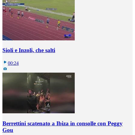
Sioli e Inzoli, che salti
00:24
Berrettini scatenato a Ibiza in consolle con Peggy
Gou