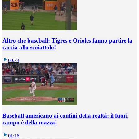
Altro che baseball: Tigres e Orioles fanno partire la
caccia allo scoiattolo!
00:33
Baseball americano ai confini della realtà: il fuori
campo è della mazza!
01:16