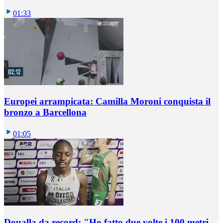
01:33
Europei arrampicata: Camilla Moroni conquista il
bronzo a Barcellona
01:05
Doualla da record: "Ho fatto due volte i 100 metri