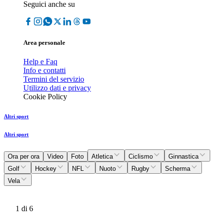
Seguici anche su
Area personale
Help e Faq
Info e contatti
Termini del servizio
Utilizzo dati e privacy
Cookie Policy
Altri sport
Altri sport
Ora per ora
Video
Foto
Atletica
Ciclismo
Ginnastica
Golf
Hockey
NFL
Nuoto
Rugby
Scherma
Vela
1
di 6