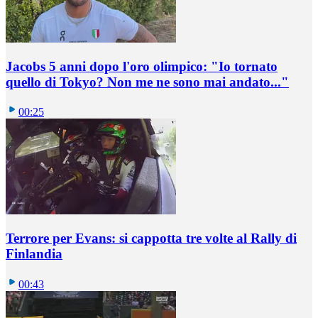
Jacobs 5 anni dopo l'oro olimpico: "Io tornato
quello di Tokyo? Non me ne sono mai andato..."
00:25
Terrore per Evans: si cappotta tre volte al Rally di
Finlandia
00:43