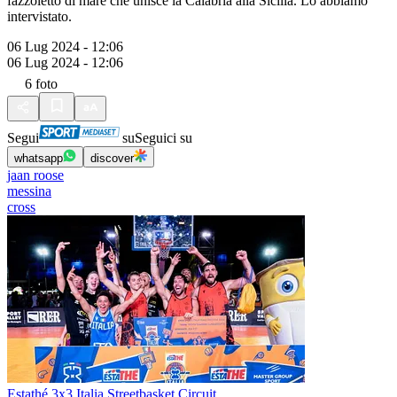
fazzoletto di mare che unisce la Calabria alla Sicilia. Lo abbiamo
intervistato.
06 Lug 2024 - 12:06
06 Lug 2024 - 12:06
6
foto
Segui
su
Seguici su
whatsapp
discover
jaan roose
messina
cross
Estathé 3x3 Italia Streetbasket Circuit