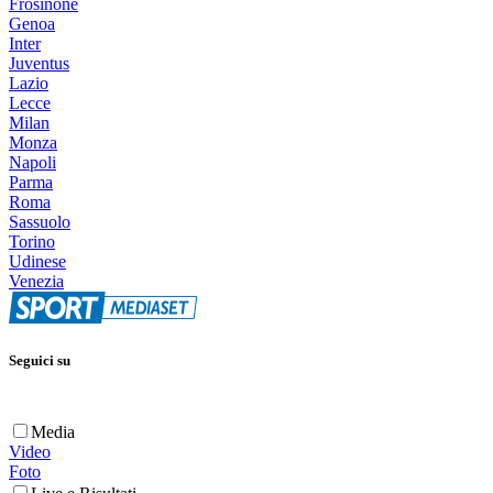
Frosinone
Genoa
Inter
Juventus
Lazio
Lecce
Milan
Monza
Napoli
Parma
Roma
Sassuolo
Torino
Udinese
Venezia
Seguici su
Media
Video
Foto