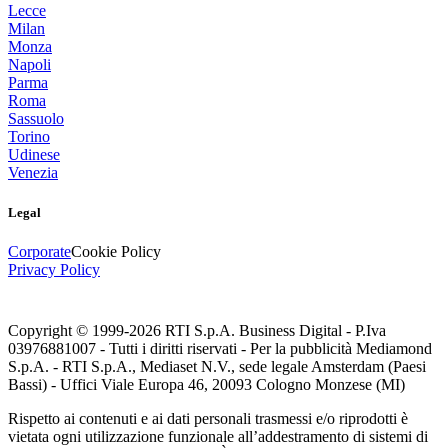
Lecce
Milan
Monza
Napoli
Parma
Roma
Sassuolo
Torino
Udinese
Venezia
Legal
Corporate
Cookie Policy
Privacy Policy
Copyright © 1999-
2026
RTI S.p.A. Business Digital - P.Iva
03976881007 - Tutti i diritti riservati - Per la pubblicità Mediamond
S.p.A. - RTI S.p.A., Mediaset N.V., sede legale Amsterdam (Paesi
Bassi) - Uffici Viale Europa 46, 20093 Cologno Monzese (MI)
Rispetto ai contenuti e ai dati personali trasmessi e/o riprodotti è
vietata ogni utilizzazione funzionale all’addestramento di sistemi di