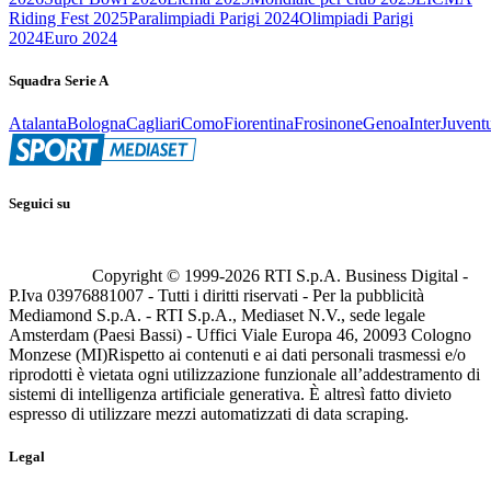
Riding Fest 2025
Paralimpiadi Parigi 2024
Olimpiadi Parigi
2024
Euro 2024
Squadra Serie A
Atalanta
Bologna
Cagliari
Como
Fiorentina
Frosinone
Genoa
Inter
Juvent
Seguici su
Copyright © 1999-
2026
RTI S.p.A. Business Digital -
P.Iva 03976881007 - Tutti i diritti riservati - Per la pubblicità
Mediamond S.p.A. - RTI S.p.A., Mediaset N.V., sede legale
Amsterdam (Paesi Bassi) - Uffici Viale Europa 46, 20093 Cologno
Monzese (MI)
Rispetto ai contenuti e ai dati personali trasmessi e/o
riprodotti è vietata ogni utilizzazione funzionale all’addestramento di
sistemi di intelligenza artificiale generativa. È altresì fatto divieto
espresso di utilizzare mezzi automatizzati di data scraping.
Legal