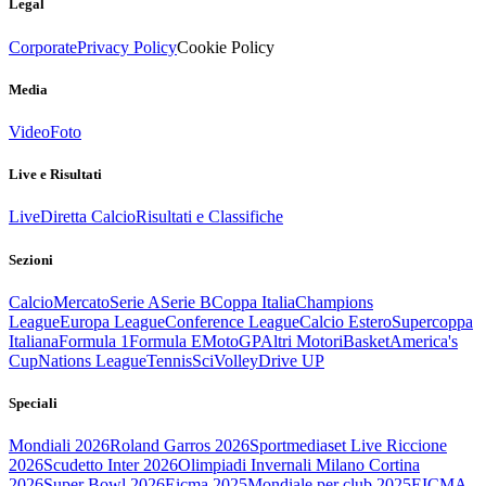
Legal
Corporate
Privacy Policy
Cookie Policy
Media
Video
Foto
Live e Risultati
Live
Diretta Calcio
Risultati e Classifiche
Sezioni
Calcio
Mercato
Serie A
Serie B
Coppa Italia
Champions
League
Europa League
Conference League
Calcio Estero
Supercoppa
Italiana
Formula 1
Formula E
MotoGP
Altri Motori
Basket
America's
Cup
Nations League
Tennis
Sci
Volley
Drive UP
Speciali
Mondiali 2026
Roland Garros 2026
Sportmediaset Live Riccione
2026
Scudetto Inter 2026
Olimpiadi Invernali Milano Cortina
2026
Super Bowl 2026
Eicma 2025
Mondiale per club 2025
EICMA