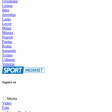
Frosinone
Genoa
Inter
Juventus
Lazio
Lecce
Milan
Monza
Napoli
Parma
Roma
Sassuolo
Torino
Udinese
Venezia
Seguici su
Media
Video
Foto