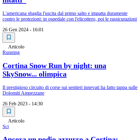
L'americana sbaglia l'uscita dal primo salto e impatta duramente
contro le protezioni: in ospedale con l'elicottero, poi le rassicurazioni
26 Gen 2024 - 16:01
Articolo
Running
Cortina Snow Run by night: una
SkySnow... olimpica
Il prestigioso circuito di corse sui sentieri innevati ha fatto tappa sulle
Dolomiti Ampezzane
26 Feb 2023 - 14:30
Articolo
Sci
Ancora un podio azzurro a Cortina: