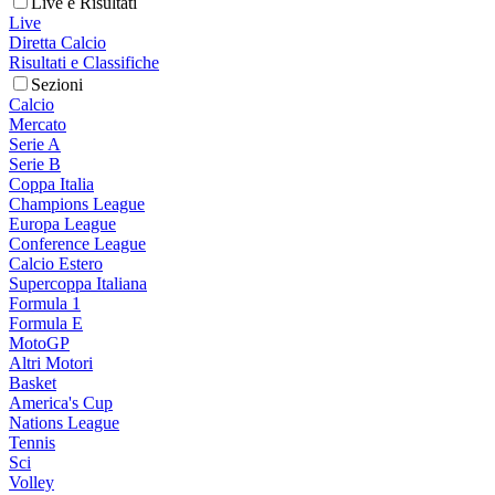
Live e Risultati
Live
Diretta Calcio
Risultati e Classifiche
Sezioni
Calcio
Mercato
Serie A
Serie B
Coppa Italia
Champions League
Europa League
Conference League
Calcio Estero
Supercoppa Italiana
Formula 1
Formula E
MotoGP
Altri Motori
Basket
America's Cup
Nations League
Tennis
Sci
Volley