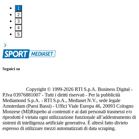
1
2
3
4
5
Seguici su
Copyright © 1999-
2026
RTI S.p.A. Business Digital -
P.Iva 03976881007 - Tutti i diritti riservati - Per la pubblicità
Mediamond S.p.A. - RTI S.p.A., Mediaset N.V., sede legale
Amsterdam (Paesi Bassi) - Uffici Viale Europa 46, 20093 Cologno
Monzese (MI)
Rispetto ai contenuti e ai dati personali trasmessi e/o
riprodotti è vietata ogni utilizzazione funzionale all’addestramento di
sistemi di intelligenza artificiale generativa. È altresì fatto divieto
espresso di utilizzare mezzi automatizzati di data scraping.