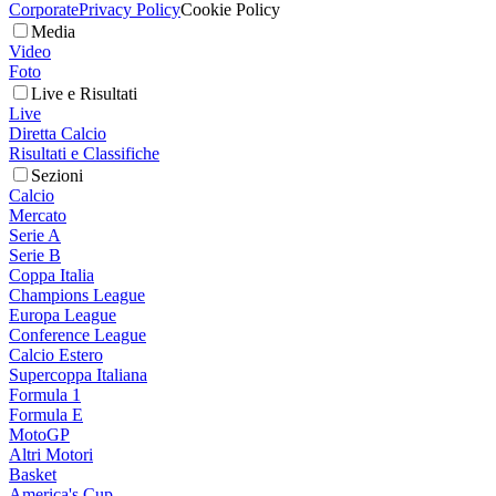
Corporate
Privacy Policy
Cookie Policy
Media
Video
Foto
Live e Risultati
Live
Diretta Calcio
Risultati e Classifiche
Sezioni
Calcio
Mercato
Serie A
Serie B
Coppa Italia
Champions League
Europa League
Conference League
Calcio Estero
Supercoppa Italiana
Formula 1
Formula E
MotoGP
Altri Motori
Basket
America's Cup