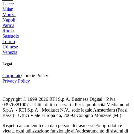
Lecce
Milan
Monza
Napoli
Parma
Roma
Sassuolo
Torino
Udinese
Venezia
Legal
Corporate
Cookie Policy
Privacy Policy
Copyright © 1999-
2026
RTI S.p.A. Business Digital - P.Iva
03976881007 - Tutti i diritti riservati - Per la pubblicità Mediamond
S.p.A. - RTI S.p.A., Mediaset N.V., sede legale Amsterdam (Paesi
Bassi) - Uffici Viale Europa 46, 20093 Cologno Monzese (MI)
Rispetto ai contenuti e ai dati personali trasmessi e/o riprodotti è
vietata ogni utilizzazione funzionale all’addestramento di sistemi di