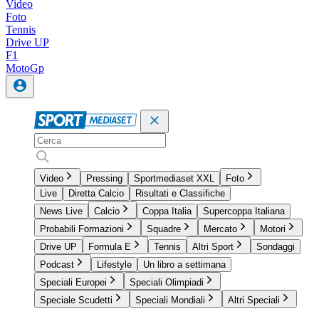
Video
Foto
Tennis
Drive UP
F1
MotoGp
Video
Pressing
Sportmediaset XXL
Foto
Live
Diretta Calcio
Risultati e Classifiche
News Live
Calcio
Coppa Italia
Supercoppa Italiana
Probabili Formazioni
Squadre
Mercato
Motori
Drive UP
Formula E
Tennis
Altri Sport
Sondaggi
Podcast
Lifestyle
Un libro a settimana
Speciali Europei
Speciali Olimpiadi
Speciale Scudetti
Speciali Mondiali
Altri Speciali