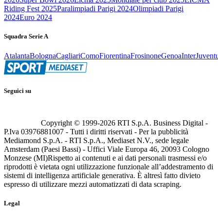
Riding Fest 2025
Paralimpiadi Parigi 2024
Olimpiadi Parigi
2024
Euro 2024
Squadra Serie A
Atalanta
Bologna
Cagliari
Como
Fiorentina
Frosinone
Genoa
Inter
Juvent
Seguici su
Copyright © 1999-
2026
RTI S.p.A. Business Digital -
P.Iva 03976881007 - Tutti i diritti riservati - Per la pubblicità
Mediamond S.p.A. - RTI S.p.A., Mediaset N.V., sede legale
Amsterdam (Paesi Bassi) - Uffici Viale Europa 46, 20093 Cologno
Monzese (MI)
Rispetto ai contenuti e ai dati personali trasmessi e/o
riprodotti è vietata ogni utilizzazione funzionale all’addestramento di
sistemi di intelligenza artificiale generativa. È altresì fatto divieto
espresso di utilizzare mezzi automatizzati di data scraping.
Legal