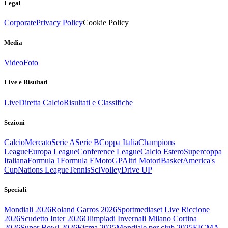
Legal
Corporate
Privacy Policy
Cookie Policy
Media
Video
Foto
Live e Risultati
Live
Diretta Calcio
Risultati e Classifiche
Sezioni
Calcio
Mercato
Serie A
Serie B
Coppa Italia
Champions
League
Europa League
Conference League
Calcio Estero
Supercoppa
Italiana
Formula 1
Formula E
MotoGP
Altri Motori
Basket
America's
Cup
Nations League
Tennis
Sci
Volley
Drive UP
Speciali
Mondiali 2026
Roland Garros 2026
Sportmediaset Live Riccione
2026
Scudetto Inter 2026
Olimpiadi Invernali Milano Cortina
2026
Super Bowl 2026
Eicma 2025
Mondiale per club 2025
EICMA