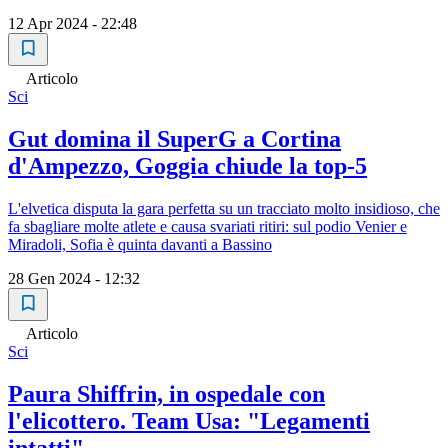
12 Apr 2024 - 22:48
Articolo
Sci
Gut domina il SuperG a Cortina
d'Ampezzo, Goggia chiude la top-5
L'elvetica disputa la gara perfetta su un tracciato molto insidioso, che
fa sbagliare molte atlete e causa svariati ritiri: sul podio Venier e
Miradoli, Sofia è quinta davanti a Bassino
28 Gen 2024 - 12:32
Articolo
Sci
Paura Shiffrin, in ospedale con
l'elicottero. Team Usa: "Legamenti
intatti"