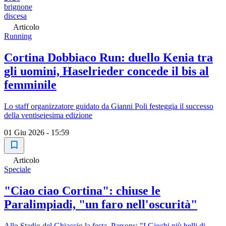
brignone
discesa
Articolo
Running
Cortina Dobbiaco Run: duello Kenia tra
gli uomini, Haselrieder concede il bis al
femminile
Lo staff organizzatore guidato da Gianni Poli festeggia il successo
della ventiseiesima edizione
01 Giu 2026 - 15:59
Articolo
Speciale
"Ciao ciao Cortina": chiuse le
Paralimpiadi, "un faro nell'oscurità"
Allo Stadio del Ghiaccio la festa. Parsons: "I Giochi più belli di