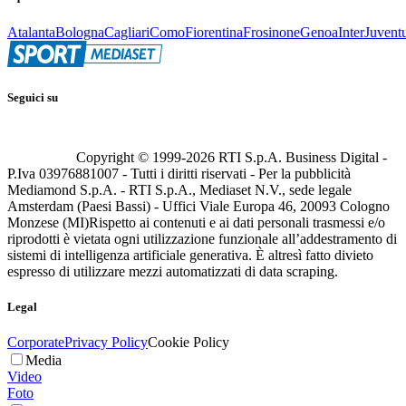
Atalanta
Bologna
Cagliari
Como
Fiorentina
Frosinone
Genoa
Inter
Juvent
Seguici su
Copyright © 1999-
2026
RTI S.p.A. Business Digital -
P.Iva 03976881007 - Tutti i diritti riservati - Per la pubblicità
Mediamond S.p.A. - RTI S.p.A., Mediaset N.V., sede legale
Amsterdam (Paesi Bassi) - Uffici Viale Europa 46, 20093 Cologno
Monzese (MI)
Rispetto ai contenuti e ai dati personali trasmessi e/o
riprodotti è vietata ogni utilizzazione funzionale all’addestramento di
sistemi di intelligenza artificiale generativa. È altresì fatto divieto
espresso di utilizzare mezzi automatizzati di data scraping.
Legal
Corporate
Privacy Policy
Cookie Policy
Media
Video
Foto