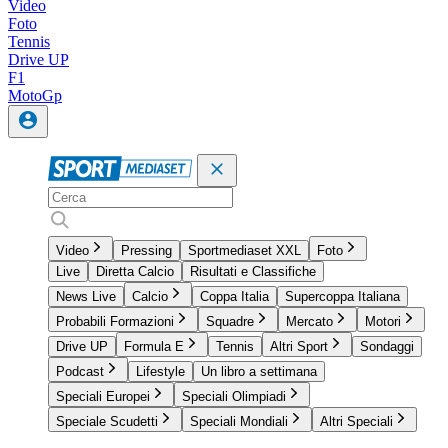
Video
Foto
Tennis
Drive UP
F1
MotoGp
Video
Pressing
Sportmediaset XXL
Foto
Live
Diretta Calcio
Risultati e Classifiche
News Live
Calcio
Coppa Italia
Supercoppa Italiana
Probabili Formazioni
Squadre
Mercato
Motori
Drive UP
Formula E
Tennis
Altri Sport
Sondaggi
Podcast
Lifestyle
Un libro a settimana
Speciali Europei
Speciali Olimpiadi
Speciale Scudetti
Speciali Mondiali
Altri Speciali