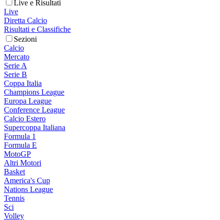
Live e Risultati
Live
Diretta Calcio
Risultati e Classifiche
Sezioni
Calcio
Mercato
Serie A
Serie B
Coppa Italia
Champions League
Europa League
Conference League
Calcio Estero
Supercoppa Italiana
Formula 1
Formula E
MotoGP
Altri Motori
Basket
America's Cup
Nations League
Tennis
Sci
Volley