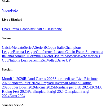
Media
Video
Foto
Live e Risultati
Live
Diretta Calcio
Risultati e Classifiche
Sezioni
Calcio
Mercato
Serie A
Serie B
Coppa Italia
Champions
League
Europa League
Conference League
Calcio Estero
Supercoppa
Italiana
Formula 1
Formula E
MotoGP
Altri Motori
Basket
America's
Cup
Nations League
Tennis
Sci
Volley
Drive UP
Speciali
Mondiali 2026
Roland Garros 2026
Sportmediaset Live Riccione
2026
Scudetto Inter 2026
Olimpiadi Invernali Milano Cortina
2026
Super Bowl 2026
Eicma 2025
Mondiale per club 2025
EICMA
Riding Fest 2025
Paralimpiadi Parigi 2024
Olimpiadi Parigi
2024
Euro 2024
Squadra Serie A