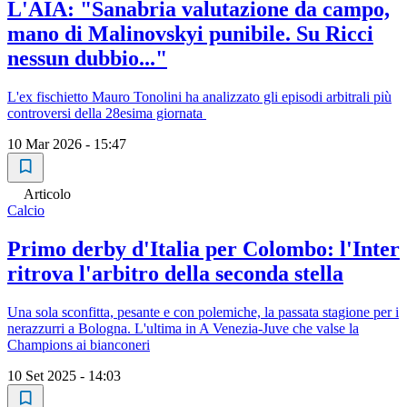
L'AIA: "Sanabria valutazione da campo,
mano di Malinovskyi punibile. Su Ricci
nessun dubbio..."
L'ex fischietto Mauro Tonolini ha analizzato gli episodi arbitrali più
controversi della 28esima giornata
10 Mar 2026 - 15:47
Articolo
Calcio
Primo derby d'Italia per Colombo: l'Inter
ritrova l'arbitro della seconda stella
Una sola sconfitta, pesante e con polemiche, la passata stagione per i
nerazzurri a Bologna. L'ultima in A Venezia-Juve che valse la
Champions ai bianconeri
10 Set 2025 - 14:03