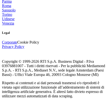
Parma
Roma
Sassuolo
Torino
Udinese
Venezia
Legal
Corporate
Cookie Policy
Privacy Policy
Copyright © 1999-
2026
RTI S.p.A. Business Digital - P.Iva
03976881007 - Tutti i diritti riservati - Per la pubblicità Mediamond
S.p.A. - RTI S.p.A., Mediaset N.V., sede legale Amsterdam (Paesi
Bassi) - Uffici Viale Europa 46, 20093 Cologno Monzese (MI)
Rispetto ai contenuti e ai dati personali trasmessi e/o riprodotti è
vietata ogni utilizzazione funzionale all’addestramento di sistemi di
intelligenza artificiale generativa. È altresì fatto divieto espresso di
utilizzare mezzi automatizzati di data scraping.