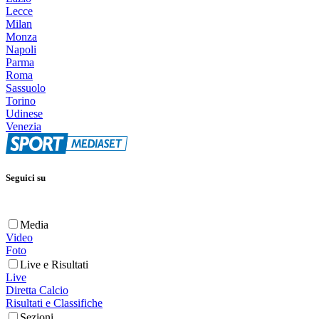
Lecce
Milan
Monza
Napoli
Parma
Roma
Sassuolo
Torino
Udinese
Venezia
Seguici su
Media
Video
Foto
Live e Risultati
Live
Diretta Calcio
Risultati e Classifiche
Sezioni