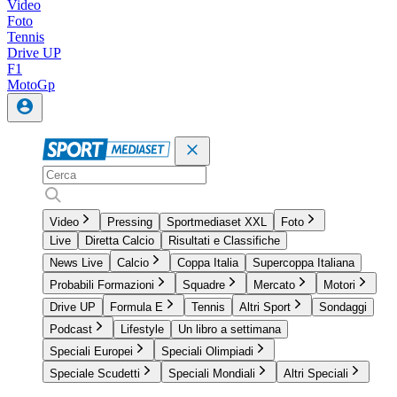
Video
Foto
Tennis
Drive UP
F1
MotoGp
Video
Pressing
Sportmediaset XXL
Foto
Live
Diretta Calcio
Risultati e Classifiche
News Live
Calcio
Coppa Italia
Supercoppa Italiana
Probabili Formazioni
Squadre
Mercato
Motori
Drive UP
Formula E
Tennis
Altri Sport
Sondaggi
Podcast
Lifestyle
Un libro a settimana
Speciali Europei
Speciali Olimpiadi
Speciale Scudetti
Speciali Mondiali
Altri Speciali