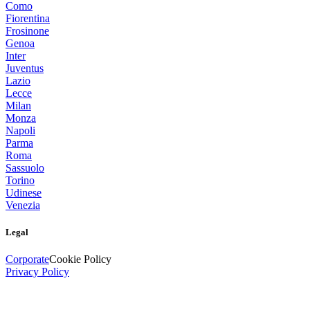
Como
Fiorentina
Frosinone
Genoa
Inter
Juventus
Lazio
Lecce
Milan
Monza
Napoli
Parma
Roma
Sassuolo
Torino
Udinese
Venezia
Legal
Corporate
Cookie Policy
Privacy Policy