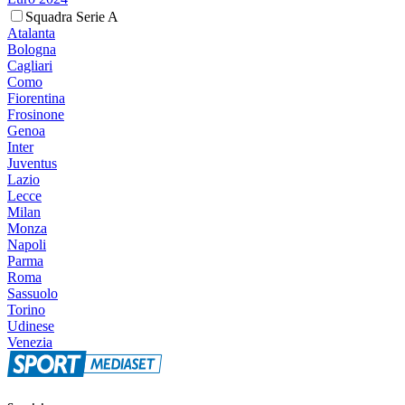
Squadra Serie A
Atalanta
Bologna
Cagliari
Como
Fiorentina
Frosinone
Genoa
Inter
Juventus
Lazio
Lecce
Milan
Monza
Napoli
Parma
Roma
Sassuolo
Torino
Udinese
Venezia