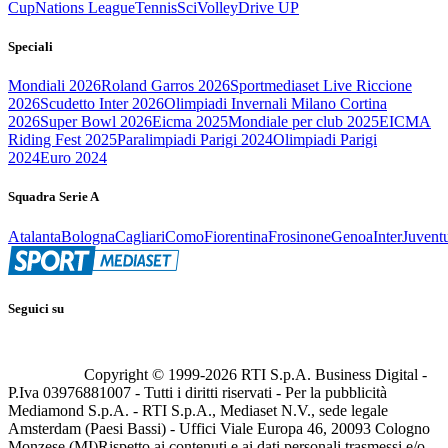
Cup
Nations League
Tennis
Sci
Volley
Drive UP
Speciali
Mondiali 2026
Roland Garros 2026
Sportmediaset Live Riccione
2026
Scudetto Inter 2026
Olimpiadi Invernali Milano Cortina
2026
Super Bowl 2026
Eicma 2025
Mondiale per club 2025
EICMA
Riding Fest 2025
Paralimpiadi Parigi 2024
Olimpiadi Parigi
2024
Euro 2024
Squadra Serie A
Atalanta
Bologna
Cagliari
Como
Fiorentina
Frosinone
Genoa
Inter
Juvent
Seguici su
Copyright © 1999-
2026
RTI S.p.A. Business Digital -
P.Iva 03976881007 - Tutti i diritti riservati - Per la pubblicità
Mediamond S.p.A. - RTI S.p.A., Mediaset N.V., sede legale
Amsterdam (Paesi Bassi) - Uffici Viale Europa 46, 20093 Cologno
Monzese (MI)
Rispetto ai contenuti e ai dati personali trasmessi e/o