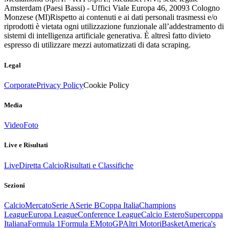
Amsterdam (Paesi Bassi) - Uffici Viale Europa 46, 20093 Cologno
Monzese (MI)
Rispetto ai contenuti e ai dati personali trasmessi e/o
riprodotti è vietata ogni utilizzazione funzionale all’addestramento di
sistemi di intelligenza artificiale generativa. È altresì fatto divieto
espresso di utilizzare mezzi automatizzati di data scraping.
Legal
Corporate
Privacy Policy
Cookie Policy
Media
Video
Foto
Live e Risultati
Live
Diretta Calcio
Risultati e Classifiche
Sezioni
Calcio
Mercato
Serie A
Serie B
Coppa Italia
Champions
League
Europa League
Conference League
Calcio Estero
Supercoppa
Italiana
Formula 1
Formula E
MotoGP
Altri Motori
Basket
America's