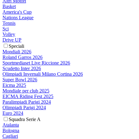
Altri Motori
Basket
America's Cup
Nations League
Tennis
Sci
Volley
Drive UP
Speciali
Mondiali 2026
Roland Garros 2026
Sportmediaset Live Riccione 2026
Scudetto Inter 2026
Olimpiadi Invernali Milano Cortina 2026
Super Bowl 2026
Eicma 2025
Mondiale per club 2025
EICMA Riding Fest 2025
Paralimpiadi Parigi 2024
Olimpiadi Parigi 2024
Euro 2024
Squadra Serie A
Atalanta
Bologna
Cagliari