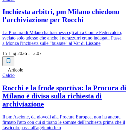
Inchiesta arbitri, pm Milano chiedono
l'archiviazione per Rocchi
La Procura di Milano ha trasmesso gli atti a Coni e Federcalcio,
svelato solo adesso che anche i nerazzurri erano indagati. Passa
a Monza l'inchiesta sulle "bussate" al Var di Lissone
15 Lug 2026 - 12:07
Articolo
Calcio
Rocchi e la frode sportiva: la Procura di
Milano è divisa sulla richiesta di
archiviazione
Il pm Ascione, da giovedì alla Procura Europea, non ha ancora
firmato l'atto con cui si tirano le somme dell'inchiesta prima che il
fascicolo passi all'aggiunto Ielo