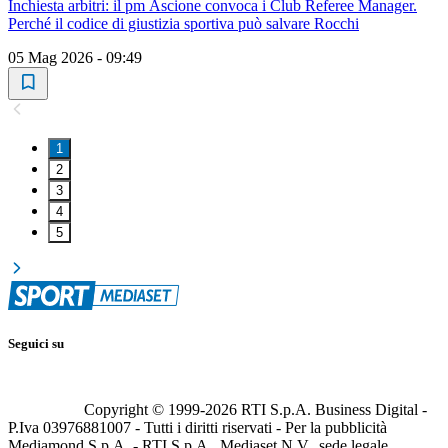
Inchiesta arbitri: il pm Ascione convoca i Club Referee Manager.
Perché il codice di giustizia sportiva può salvare Rocchi
05 Mag 2026 - 09:49
1
2
3
4
5
Seguici su
Copyright © 1999-
2026
RTI S.p.A. Business Digital -
P.Iva 03976881007 - Tutti i diritti riservati - Per la pubblicità
Mediamond S.p.A. - RTI S.p.A., Mediaset N.V., sede legale