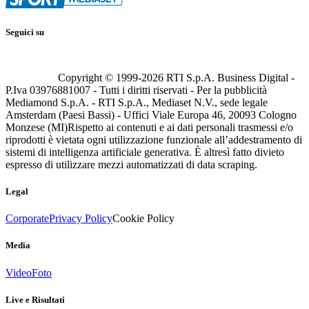
Seguici su
Copyright © 1999-
2026
RTI S.p.A. Business Digital -
P.Iva 03976881007 - Tutti i diritti riservati - Per la pubblicità
Mediamond S.p.A. - RTI S.p.A., Mediaset N.V., sede legale
Amsterdam (Paesi Bassi) - Uffici Viale Europa 46, 20093 Cologno
Monzese (MI)
Rispetto ai contenuti e ai dati personali trasmessi e/o
riprodotti è vietata ogni utilizzazione funzionale all’addestramento di
sistemi di intelligenza artificiale generativa. È altresì fatto divieto
espresso di utilizzare mezzi automatizzati di data scraping.
Legal
Corporate
Privacy Policy
Cookie Policy
Media
Video
Foto
Live e Risultati