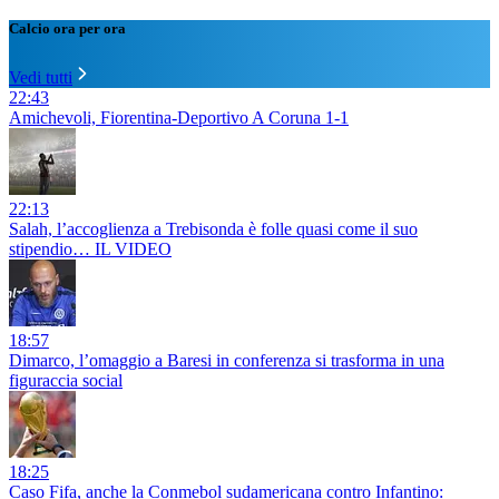
Calcio ora per ora
Vedi tutti
22:43
Amichevoli, Fiorentina-Deportivo A Coruna 1-1
22:13
Salah, l’accoglienza a Trebisonda è folle quasi come il suo
stipendio… IL VIDEO
18:57
Dimarco, l’omaggio a Baresi in conferenza si trasforma in una
figuraccia social
18:25
Caso Fifa, anche la Conmebol sudamericana contro Infantino: