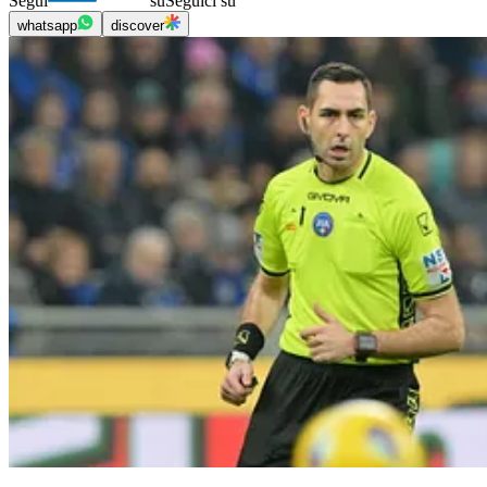
Segui
su
Seguici su
whatsapp
discover