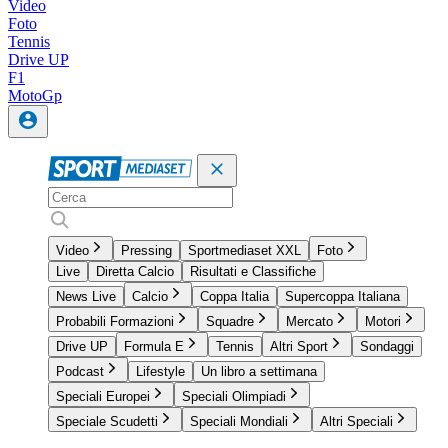
Video
Foto
Tennis
Drive UP
F1
MotoGp
Video
Pressing
Sportmediaset XXL
Foto
Live
Diretta Calcio
Risultati e Classifiche
News Live
Calcio
Coppa Italia
Supercoppa Italiana
Probabili Formazioni
Squadre
Mercato
Motori
Drive UP
Formula E
Tennis
Altri Sport
Sondaggi
Podcast
Lifestyle
Un libro a settimana
Speciali Europei
Speciali Olimpiadi
Speciale Scudetti
Speciali Mondiali
Altri Speciali