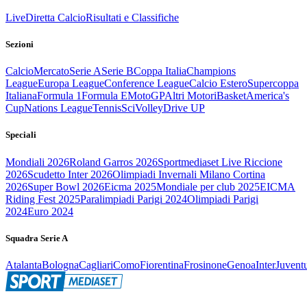
Live
Diretta Calcio
Risultati e Classifiche
Sezioni
Calcio
Mercato
Serie A
Serie B
Coppa Italia
Champions
League
Europa League
Conference League
Calcio Estero
Supercoppa
Italiana
Formula 1
Formula E
MotoGP
Altri Motori
Basket
America's
Cup
Nations League
Tennis
Sci
Volley
Drive UP
Speciali
Mondiali 2026
Roland Garros 2026
Sportmediaset Live Riccione
2026
Scudetto Inter 2026
Olimpiadi Invernali Milano Cortina
2026
Super Bowl 2026
Eicma 2025
Mondiale per club 2025
EICMA
Riding Fest 2025
Paralimpiadi Parigi 2024
Olimpiadi Parigi
2024
Euro 2024
Squadra Serie A
Atalanta
Bologna
Cagliari
Como
Fiorentina
Frosinone
Genoa
Inter
Juvent