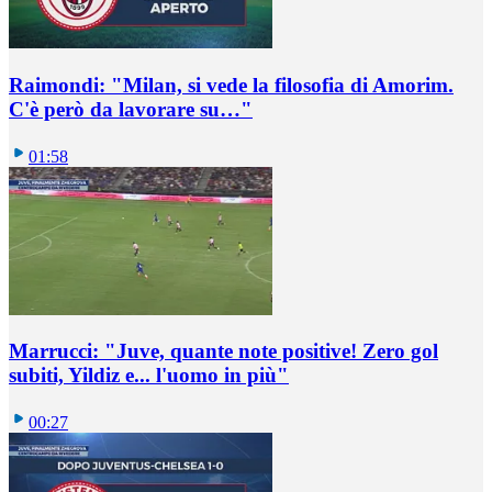
Raimondi: "Milan, si vede la filosofia di Amorim.
C'è però da lavorare su…"
01:58
Marrucci: "Juve, quante note positive! Zero gol
subiti, Yildiz e... l'uomo in più"
00:27