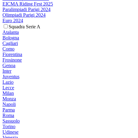
EICMA Riding Fest 2025
Paralimpiadi Parigi 2024
Olimpiadi Parigi 2024
Euro 2024
Squadra Serie A
Atalanta
Bologna
Cagliari
Como
Fiorentina
Frosinone
Genoa
Inter
Juventus
Lazio
Lecce
Milan
Monza
Napoli
Parma
Roma
Sassuolo
Torino
Udinese
Venezia