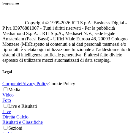
Seguici su
Copyright © 1999-
2026
RTI S.p.A. Business Digital -
P.Iva 03976881007 - Tutti i diritti riservati - Per la pubblicità
Mediamond S.p.A. - RTI S.p.A., Mediaset N.V., sede legale
Amsterdam (Paesi Bassi) - Uffici Viale Europa 46, 20093 Cologno
Monzese (MI)
Rispetto ai contenuti e ai dati personali trasmessi e/o
riprodotti è vietata ogni utilizzazione funzionale all’addestramento di
sistemi di intelligenza artificiale generativa. È altresì fatto divieto
espresso di utilizzare mezzi automatizzati di data scraping.
Legal
Corporate
Privacy Policy
Cookie Policy
Media
Video
Foto
Live e Risultati
Live
Diretta Calcio
Risultati e Classifiche
Sezioni