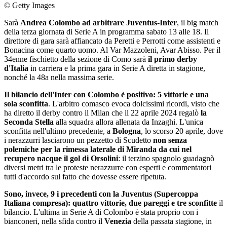
© Getty Images
Sarà
Andrea Colombo ad arbitrare Juventus-Inter
, il big match
della terza giornata di Serie A in programma sabato 13 alle 18. Il
direttore di gara sarà affiancato da Peretti e Perrotti come assistenti e
Bonacina come quarto uomo. Al Var Mazzoleni, Avar Abisso. Per il
34enne fischietto della sezione di Como sarà
il primo derby
d'Italia
in carriera e la prima gara in Serie A diretta in stagione,
nonché la 48a nella massima serie.
Il bilancio dell'Inter con Colombo è positivo: 5 vittorie e una
sola sconfitta
. L'arbitro comasco evoca dolcissimi ricordi, visto che
ha diretto il derby contro il Milan che il 22 aprile 2024 regalò
la
Seconda Stella
alla squadra allora allenata da Inzaghi. L'unica
sconfitta nell'ultimo precedente, a
Bologna
, lo scorso 20 aprile, dove
i nerazzurri lasciarono un pezzetto di Scudetto
non senza
polemiche per la rimessa laterale di Miranda da cui nel
recupero nacque il gol di Orsolini
: il terzino spagnolo guadagnò
diversi metri tra le proteste nerazzurre con esperti e commentatori
tutti d'accordo sul fatto che dovesse essere ripetuta.
Sono, invece, 9 i precedenti con la Juventus (Supercoppa
Italiana compresa): quattro vittorie, due pareggi e tre sconfitte
il
bilancio. L'ultima in Serie A di Colombo è stata proprio con i
bianconeri, nella sfida contro il
Venezia
della passata stagione, in