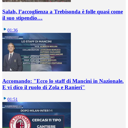
Salah, l’accoglienza a Trebisonda è folle quasi come
il suo stipendio…
01:36
Accomando: "Ecco lo staff di Mancini in Nazionale.
E vi dico il ruolo di Zola e Ranieri"
01:51