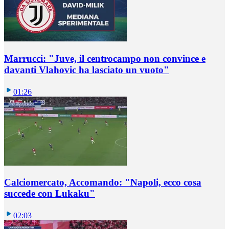
Marrucci: "Juve, il centrocampo non convince e
davanti Vlahovic ha lasciato un vuoto"
01:26
Calciomercato, Accomando: "Napoli, ecco cosa
succede con Lukaku"
02:03