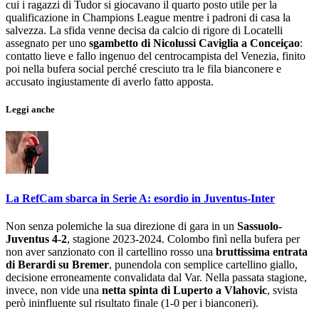
cui i ragazzi di Tudor si giocavano il quarto posto utile per la
qualificazione in Champions League mentre i padroni di casa la
salvezza. La sfida venne decisa da calcio di rigore di Locatelli
assegnato per uno
sgambetto di Nicolussi Caviglia a Conceiçao
:
contatto lieve e fallo ingenuo del centrocampista del Venezia, finito
poi nella bufera social perché cresciuto tra le fila bianconere e
accusato ingiustamente di averlo fatto apposta.
Leggi anche
La RefCam sbarca in Serie A: esordio in Juventus-Inter
Non senza polemiche la sua direzione di gara in un
Sassuolo-
Juventus 4-2
, stagione 2023-2024. Colombo finì nella bufera per
non aver sanzionato con il cartellino rosso una
bruttissima entrata
di Berardi su Bremer
, punendola con semplice cartellino giallo,
decisione erroneamente convalidata dal Var. Nella passata stagione,
invece, non vide una
netta spinta di Luperto a Vlahovic
, svista
però ininfluente sul risultato finale (1-0 per i bianconeri).