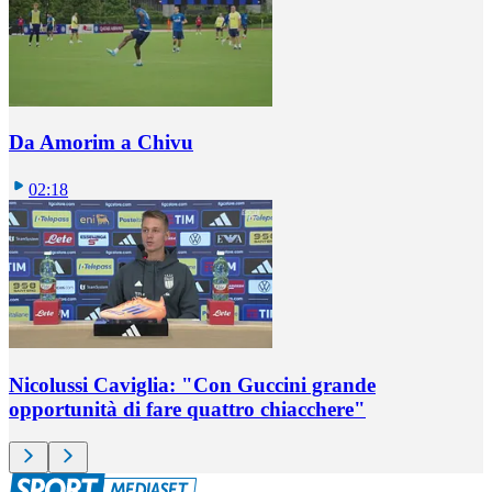
Da Amorim a Chivu
02:18
Nicolussi Caviglia: "Con Guccini grande
opportunità di fare quattro chiacchere"