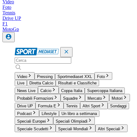
Video
Foto
Tennis
Drive UP
F1
MotoGp
Video
Pressing
Sportmediaset XXL
Foto
Live
Diretta Calcio
Risultati e Classifiche
News Live
Calcio
Coppa Italia
Supercoppa Italiana
Probabili Formazioni
Squadre
Mercato
Motori
Drive UP
Formula E
Tennis
Altri Sport
Sondaggi
Podcast
Lifestyle
Un libro a settimana
Speciali Europei
Speciali Olimpiadi
Speciale Scudetti
Speciali Mondiali
Altri Speciali