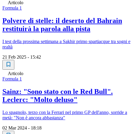
Articolo
Formula 1
Polvere di stelle: il deserto del Bahrain
restituirà la parola alla pista
I test della prossima settimana a Sakhir primo spartiacque tra sogni e
realtà
21 Feb 2025 - 15:42
Articolo
Formula 1
Sainz: "Sono stato con le Red Bull".
Leclerc: "Molto deluso"
Lo spagnolo, terzo con la Ferrari nel primo GP dell'anno, sorride a
metà: "Non è ancora abbastanza"
02 Mar 2024 - 18:18