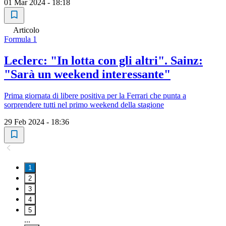
01 Mar 2024 - 18:18
Articolo
Formula 1
Leclerc: "In lotta con gli altri". Sainz:
"Sarà un weekend interessante"
Prima giornata di libere positiva per la Ferrari che punta a
sorprendere tutti nel primo weekend della stagione
29 Feb 2024 - 18:36
1
2
3
4
5
...