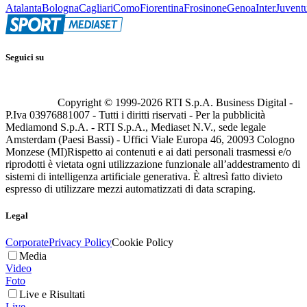
Atalanta
Bologna
Cagliari
Como
Fiorentina
Frosinone
Genoa
Inter
Juvent
Seguici su
Copyright © 1999-
2026
RTI S.p.A. Business Digital -
P.Iva 03976881007 - Tutti i diritti riservati - Per la pubblicità
Mediamond S.p.A. - RTI S.p.A., Mediaset N.V., sede legale
Amsterdam (Paesi Bassi) - Uffici Viale Europa 46, 20093 Cologno
Monzese (MI)
Rispetto ai contenuti e ai dati personali trasmessi e/o
riprodotti è vietata ogni utilizzazione funzionale all’addestramento di
sistemi di intelligenza artificiale generativa. È altresì fatto divieto
espresso di utilizzare mezzi automatizzati di data scraping.
Legal
Corporate
Privacy Policy
Cookie Policy
Media
Video
Foto
Live e Risultati
Live