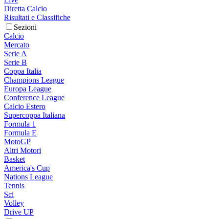
Diretta Calcio
Risultati e Classifiche
Sezioni
Calcio
Mercato
Serie A
Serie B
Coppa Italia
Champions League
Europa League
Conference League
Calcio Estero
Supercoppa Italiana
Formula 1
Formula E
MotoGP
Altri Motori
Basket
America's Cup
Nations League
Tennis
Sci
Volley
Drive UP