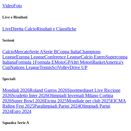
Video
Foto
Live e Risultati
Live
Diretta Calcio
Risultati e Classifiche
Sezioni
Calcio
Mercato
Serie A
Serie B
Coppa Italia
Champions
League
Europa League
Conference League
Calcio Estero
Supercoppa
Italiana
Formula 1
Formula E
MotoGP
Altri Motori
Basket
America's
Cup
Nations League
Tennis
Sci
Volley
Drive UP
Speciali
Mondiali 2026
Roland Garros 2026
Sportmediaset Live Riccione
2026
Scudetto Inter 2026
Olimpiadi Invernali Milano Cortina
2026
Super Bowl 2026
Eicma 2025
Mondiale per club 2025
EICMA
Riding Fest 2025
Paralimpiadi Parigi 2024
Olimpiadi Parigi
2024
Euro 2024
Squadra Serie A