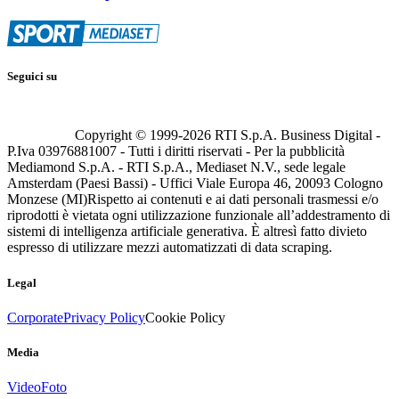
Seguici su
Copyright © 1999-
2026
RTI S.p.A. Business Digital -
P.Iva 03976881007 - Tutti i diritti riservati - Per la pubblicità
Mediamond S.p.A. - RTI S.p.A., Mediaset N.V., sede legale
Amsterdam (Paesi Bassi) - Uffici Viale Europa 46, 20093 Cologno
Monzese (MI)
Rispetto ai contenuti e ai dati personali trasmessi e/o
riprodotti è vietata ogni utilizzazione funzionale all’addestramento di
sistemi di intelligenza artificiale generativa. È altresì fatto divieto
espresso di utilizzare mezzi automatizzati di data scraping.
Legal
Corporate
Privacy Policy
Cookie Policy
Media
Video
Foto