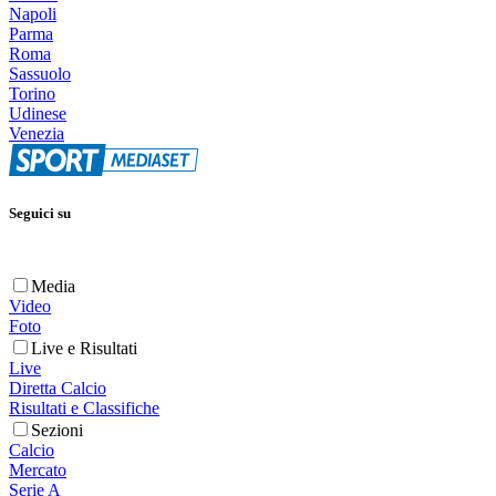
Napoli
Parma
Roma
Sassuolo
Torino
Udinese
Venezia
Seguici su
Media
Video
Foto
Live e Risultati
Live
Diretta Calcio
Risultati e Classifiche
Sezioni
Calcio
Mercato
Serie A