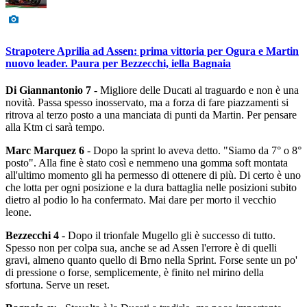
Strapotere Aprilia ad Assen: prima vittoria per Ogura e Martin
nuovo leader. Paura per Bezzecchi, iella Bagnaia
Di Giannantonio 7
- Migliore delle Ducati al traguardo e non è una
novità. Passa spesso inosservato, ma a forza di fare piazzamenti si
ritrova al terzo posto a una manciata di punti da Martin. Per pensare
alla Ktm ci sarà tempo.
Marc Marquez 6
- Dopo la sprint lo aveva detto. "Siamo da 7° o 8°
posto". Alla fine è stato così e nemmeno una gomma soft montata
all'ultimo momento gli ha permesso di ottenere di più. Di certo è uno
che lotta per ogni posizione e la dura battaglia nelle posizioni subito
dietro al podio lo ha confermato. Mai dare per morto il vecchio
leone.
Bezzecchi 4
- Dopo il trionfale Mugello gli è successo di tutto.
Spesso non per colpa sua, anche se ad Assen l'errore è di quelli
gravi, almeno quanto quello di Brno nella Sprint. Forse sente un po'
di pressione o forse, semplicemente, è finito nel mirino della
sfortuna. Serve un reset.