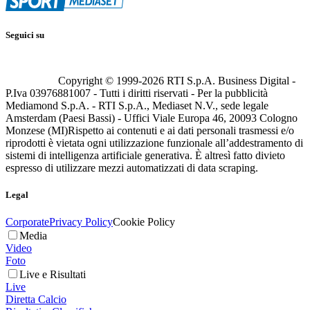
Seguici su
Copyright © 1999-
2026
RTI S.p.A. Business Digital -
P.Iva 03976881007 - Tutti i diritti riservati - Per la pubblicità
Mediamond S.p.A. - RTI S.p.A., Mediaset N.V., sede legale
Amsterdam (Paesi Bassi) - Uffici Viale Europa 46, 20093 Cologno
Monzese (MI)
Rispetto ai contenuti e ai dati personali trasmessi e/o
riprodotti è vietata ogni utilizzazione funzionale all’addestramento di
sistemi di intelligenza artificiale generativa. È altresì fatto divieto
espresso di utilizzare mezzi automatizzati di data scraping.
Legal
Corporate
Privacy Policy
Cookie Policy
Media
Video
Foto
Live e Risultati
Live
Diretta Calcio