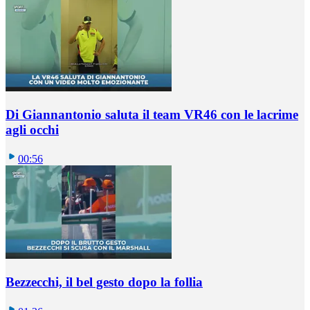
Di Giannantonio saluta il team VR46 con le lacrime
agli occhi
00:56
Bezzecchi, il bel gesto dopo la follia