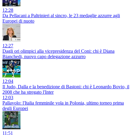
12:28
Da Pellacani a Paltrinieri al sincro, le 23 medaglie azzurre agli
Europei di nuoto
12:27
Dagli ori olimpici alla vicepresidenza del Coni: chi è Diana
Bianchedi, nuovo capo delegazione azzurro
12:04
Il Judo, Dalla e la benedizione di Bastoni: chi è Leonardo Bovio, il
2008 che ha stregato l'Inter
12:03
Pallavolo: l'Italia femminile vola in Polonia, ultimo torneo prima
degli Europei
11:51