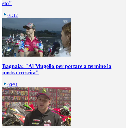
sto"
01:12
Bagnaia: "Al Mugello per portare a termine la
nostra crescita"
00:51