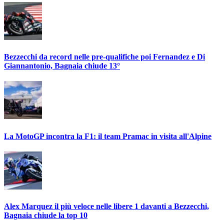
Bezzecchi da record nelle pre-qualifiche poi Fernandez e Di
Giannantonio, Bagnaia chiude 13°
La MotoGP incontra la F1: il team Pramac in visita all'Alpine
Alex Marquez il più veloce nelle libere 1 davanti a Bezzecchi,
Bagnaia chiude la top 10