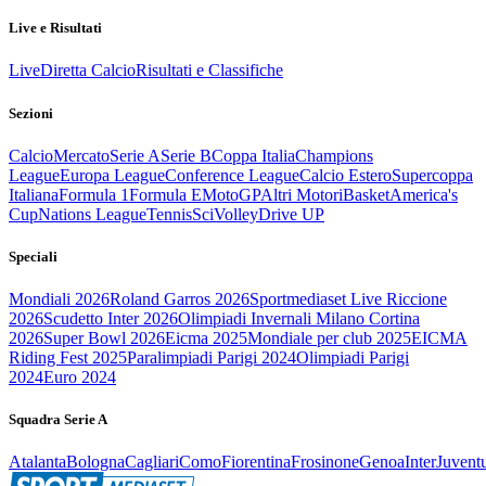
Live e Risultati
Live
Diretta Calcio
Risultati e Classifiche
Sezioni
Calcio
Mercato
Serie A
Serie B
Coppa Italia
Champions
League
Europa League
Conference League
Calcio Estero
Supercoppa
Italiana
Formula 1
Formula E
MotoGP
Altri Motori
Basket
America's
Cup
Nations League
Tennis
Sci
Volley
Drive UP
Speciali
Mondiali 2026
Roland Garros 2026
Sportmediaset Live Riccione
2026
Scudetto Inter 2026
Olimpiadi Invernali Milano Cortina
2026
Super Bowl 2026
Eicma 2025
Mondiale per club 2025
EICMA
Riding Fest 2025
Paralimpiadi Parigi 2024
Olimpiadi Parigi
2024
Euro 2024
Squadra Serie A
Atalanta
Bologna
Cagliari
Como
Fiorentina
Frosinone
Genoa
Inter
Juvent