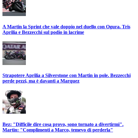
A Martin la Sprint che vale doppio nel duello con Ogura. Tris
Aprilia e Bezzecchi sul podio in lacrime
Strapotere Aprilia a Silverstone con Martin in pole. Bezzecchi
perde pezzi, ma è davanti a Marquez
Bez: "Difficile dire cosa provo, sono tornato a divertirmi".
Martin: "Complimenti a Marco, temevo di perderla"