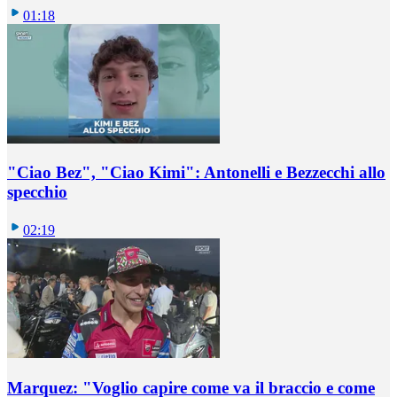
01:18
"Ciao Bez", "Ciao Kimi": Antonelli e Bezzecchi allo
specchio
02:19
Marquez: "Voglio capire come va il braccio e come