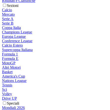
Risultati e Classifiche
Sezioni
Calcio
Mercato
Serie A
Serie B
Coppa Italia
Champions League
Europa League
Conference League
Calcio Estero
Supercoppa Italiana
Formula 1
Formula E
MotoGP
Altri Motori
Basket
America's Cup
Nations League
Tennis
Sci
Volley
Drive UP
Speciali
Mondiali 2026