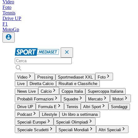
Video
Foto
Tennis
Drive UP
F1
MotoGp
Video
Pressing
Sportmediaset XXL
Foto
Live
Diretta Calcio
Risultati e Classifiche
News Live
Calcio
Coppa Italia
Supercoppa Italiana
Probabili Formazioni
Squadre
Mercato
Motori
Drive UP
Formula E
Tennis
Altri Sport
Sondaggi
Podcast
Lifestyle
Un libro a settimana
Speciali Europei
Speciali Olimpiadi
Speciale Scudetti
Speciali Mondiali
Altri Speciali