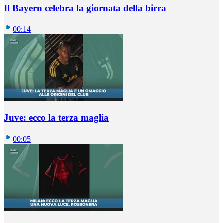
Il Bayern celebra la giornata della birra
00:14
Juve: ecco la terza maglia
00:05