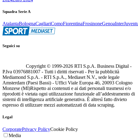
Squadra Serie A
Atalanta
Bologna
Cagliari
Como
Fiorentina
Frosinone
Genoa
Inter
Juvent
Seguici su
Copyright © 1999-
2026
RTI S.p.A. Business Digital -
P.Iva 03976881007 - Tutti i diritti riservati - Per la pubblicità
Mediamond S.p.A. - RTI S.p.A., Mediaset N.V., sede legale
Amsterdam (Paesi Bassi) - Uffici Viale Europa 46, 20093 Cologno
Monzese (MI)
Rispetto ai contenuti e ai dati personali trasmessi e/o
riprodotti è vietata ogni utilizzazione funzionale all’addestramento di
sistemi di intelligenza artificiale generativa. È altresì fatto divieto
espresso di utilizzare mezzi automatizzati di data scraping.
Legal
Corporate
Privacy Policy
Cookie Policy
Media