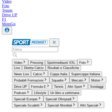
Video
Foto
Tennis
Drive UP
F1
MotoGp
Video
Pressing
Sportmediaset XXL
Foto
Live
Diretta Calcio
Risultati e Classifiche
News Live
Calcio
Coppa Italia
Supercoppa Italiana
Probabili Formazioni
Squadre
Mercato
Motori
Drive UP
Formula E
Tennis
Altri Sport
Sondaggi
Podcast
Lifestyle
Un libro a settimana
Speciali Europei
Speciali Olimpiadi
Speciale Scudetti
Speciali Mondiali
Altri Speciali