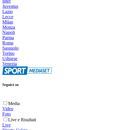
Inter
Juventus
Lazio
Lecce
Milan
Monza
Napoli
Parma
Roma
Sassuolo
Torino
Udinese
Venezia
Seguici su
Media
Video
Foto
Live e Risultati
Live