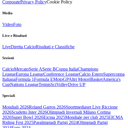
Corporate
Privacy Policy
Cookie Policy
Media
Video
Foto
Live e Risultati
Live
Diretta Calcio
Risultati e Classifiche
Sezioni
Calcio
Mercato
Serie A
Serie B
Coppa Italia
Champions
League
Europa League
Conference League
Calcio Estero
Supercoppa
Italiana
Formula 1
Formula E
MotoGP
Altri Motori
Basket
America's
Cup
Nations League
Tennis
Sci
Volley
Drive UP
Speciali
Mondiali 2026
Roland Garros 2026
Sportmediaset Live Riccione
2026
Scudetto Inter 2026
Olimpiadi Invernali Milano Cortina
2026
Super Bowl 2026
Eicma 2025
Mondiale per club 2025
EICMA
Riding Fest 2025
Paralimpiadi Parigi 2024
Olimpiadi Parigi
2024
Euro 2024