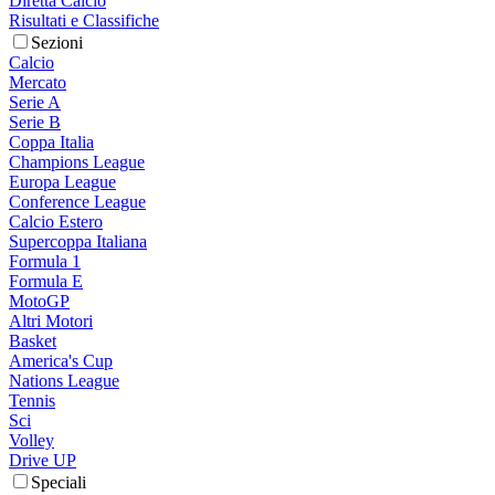
Diretta Calcio
Risultati e Classifiche
Sezioni
Calcio
Mercato
Serie A
Serie B
Coppa Italia
Champions League
Europa League
Conference League
Calcio Estero
Supercoppa Italiana
Formula 1
Formula E
MotoGP
Altri Motori
Basket
America's Cup
Nations League
Tennis
Sci
Volley
Drive UP
Speciali