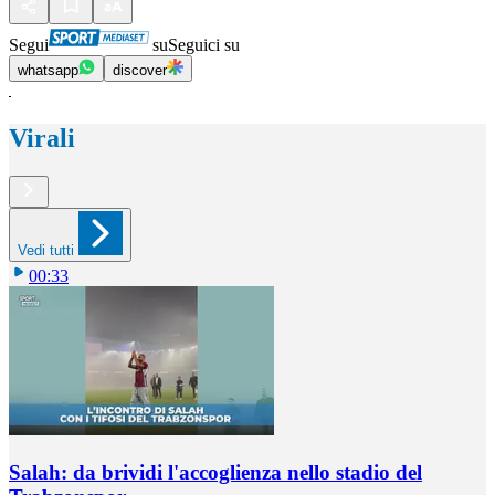
Segui
su
Seguici su
whatsapp
discover
Virali
Vedi tutti
00:33
Salah: da brividi l'accoglienza nello stadio del