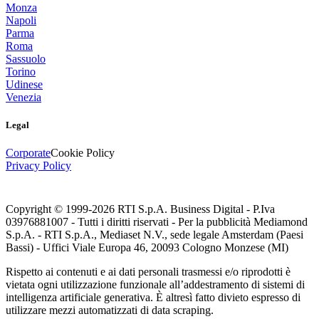
Monza
Napoli
Parma
Roma
Sassuolo
Torino
Udinese
Venezia
Legal
Corporate
Cookie Policy
Privacy Policy
Copyright © 1999-
2026
RTI S.p.A. Business Digital - P.Iva
03976881007 - Tutti i diritti riservati - Per la pubblicità Mediamond
S.p.A. - RTI S.p.A., Mediaset N.V., sede legale Amsterdam (Paesi
Bassi) - Uffici Viale Europa 46, 20093 Cologno Monzese (MI)
Rispetto ai contenuti e ai dati personali trasmessi e/o riprodotti è
vietata ogni utilizzazione funzionale all’addestramento di sistemi di
intelligenza artificiale generativa. È altresì fatto divieto espresso di
utilizzare mezzi automatizzati di data scraping.