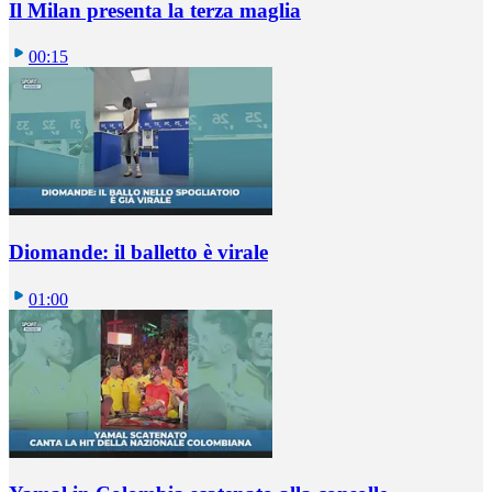
Il Milan presenta la terza maglia
00:15
Diomande: il balletto è virale
01:00