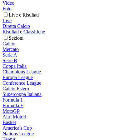
Video
Foto
Live e Risultati
Live
Diretta Calcio
Risultati e Classifiche
Sezioni
Calcio
Mercato
Serie A
Serie B
Coppa Italia
Champions League
Europa League
Conference League
Calcio Estero
Supercoppa Italiana
Formula 1
Formula E
MotoGP
Altri Motori
Basket
America's Cup
Nations League
Tennis