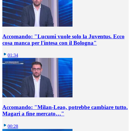
Accomando: "Lucumì vuole solo la Juventus. Ecco
cosa manca per l'intesa con il Bologna"
01:34
Accomando: "Milan-Leao, potrebbe cambiare tutto.
Magari a fine mercato…"
00:28