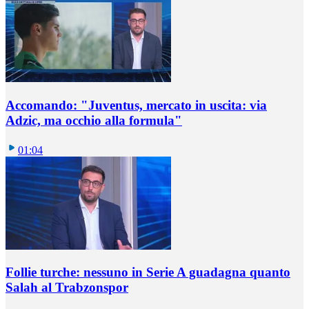
Accomando: "Juventus, mercato in uscita: via
Adzic, ma occhio alla formula"
01:04
Follie turche: nessuno in Serie A guadagna quanto
Salah al Trabzonspor