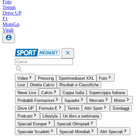
Foto
Tennis
Drive UP
F1
MotoGp
Virali
Video
Pressing
Sportmediaset XXL
Foto
Live
Diretta Calcio
Risultati e Classifiche
News Live
Calcio
Coppa Italia
Supercoppa Italiana
Probabili Formazioni
Squadre
Mercato
Motori
Drive UP
Formula E
Tennis
Altri Sport
Sondaggi
Podcast
Lifestyle
Un libro a settimana
Speciali Europei
Speciali Olimpiadi
Speciale Scudetti
Speciali Mondiali
Altri Speciali