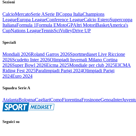
Sezioni
Calcio
Mercato
Serie A
Serie B
Coppa Italia
Champions
League
Europa League
Conference League
Calcio Estero
Supercoppa
Italiana
Formula 1
Formula E
MotoGP
Altri Motori
Basket
America's
Cup
Nations League
Tennis
Sci
Volley
Drive UP
Speciali
Mondiali 2026
Roland Garros 2026
Sportmediaset Live Riccione
2026
Scudetto Inter 2026
Olimpiadi Invernali Milano Cortina
2026
Super Bowl 2026
Eicma 2025
Mondiale per club 2025
EICMA
Riding Fest 2025
Paralimpiadi Parigi 2024
Olimpiadi Parigi
2024
Euro 2024
Squadra Serie A
Atalanta
Bologna
Cagliari
Como
Fiorentina
Frosinone
Genoa
Inter
Juvent
Seguici su