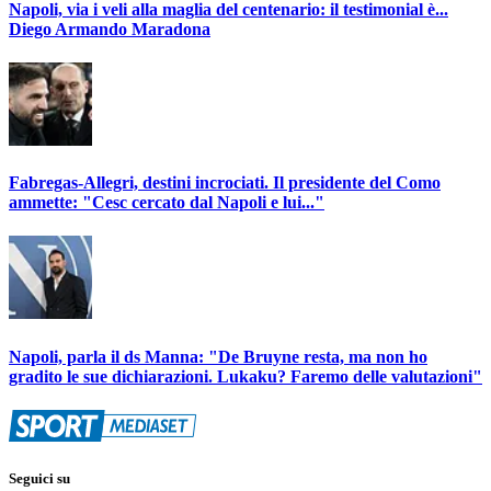
Napoli, via i veli alla maglia del centenario: il testimonial è...
Diego Armando Maradona
Fabregas-Allegri, destini incrociati. Il presidente del Como
ammette: "Cesc cercato dal Napoli e lui..."
Napoli, parla il ds Manna: "De Bruyne resta, ma non ho
gradito le sue dichiarazioni. Lukaku? Faremo delle valutazioni"
Seguici su