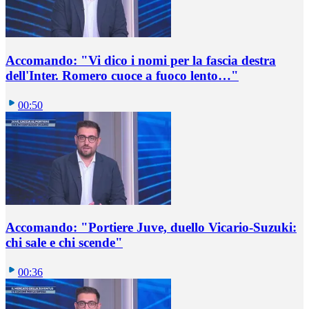
Accomando: "Vi dico i nomi per la fascia destra
dell'Inter. Romero cuoce a fuoco lento…"
00:50
Accomando: "Portiere Juve, duello Vicario-Suzuki:
chi sale e chi scende"
00:36