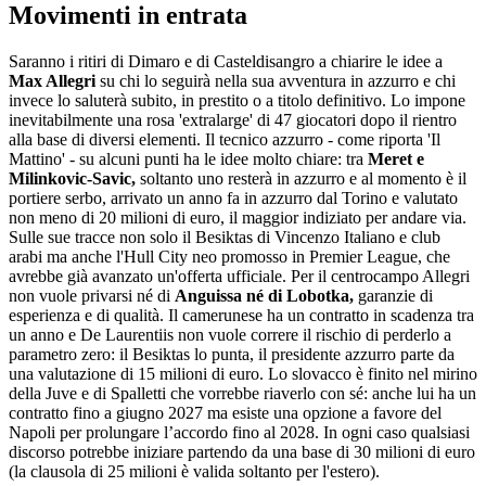
Movimenti in entrata
Saranno i ritiri di Dimaro e di Casteldisangro a chiarire le idee a
Max Allegri
su chi lo seguirà nella sua avventura in azzurro e chi
invece lo saluterà subito, in prestito o a titolo definitivo. Lo impone
inevitabilmente una rosa 'extralarge' di 47 giocatori dopo il rientro
alla base di diversi elementi. Il tecnico azzurro - come riporta 'Il
Mattino' - su alcuni punti ha le idee molto chiare: tra
Meret e
Milinkovic-Savic,
soltanto uno resterà in azzurro e al momento è il
portiere serbo, arrivato un anno fa in azzurro dal Torino e valutato
non meno di 20 milioni di euro, il maggior indiziato per andare via.
Sulle sue tracce non solo il Besiktas di Vincenzo Italiano e club
arabi ma anche l'Hull City neo promosso in Premier League, che
avrebbe già avanzato un'offerta ufficiale. Per il centrocampo Allegri
non vuole privarsi né di
Anguissa né di Lobotka,
garanzie di
esperienza e di qualità. Il camerunese ha un contratto in scadenza tra
un anno e De Laurentiis non vuole correre il rischio di perderlo a
parametro zero: il Besiktas lo punta, il presidente azzurro parte da
una valutazione di 15 milioni di euro. Lo slovacco è finito nel mirino
della Juve e di Spalletti che vorrebbe riaverlo con sé: anche lui ha un
contratto fino a giugno 2027 ma esi­ste una opzione a favore del
Napoli per pro­lun­gare l’accordo fino al 2028. In ogni caso qualsiasi
discorso potrebbe iniziare partendo da una base di 30 milioni di euro
(la clausola di 25 milioni è valida soltanto per l'estero).