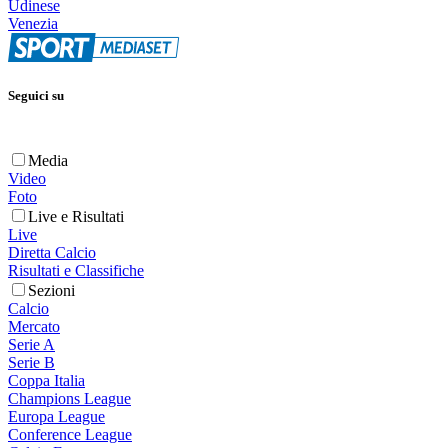
Udinese
Venezia
Seguici su
Media
Video
Foto
Live e Risultati
Live
Diretta Calcio
Risultati e Classifiche
Sezioni
Calcio
Mercato
Serie A
Serie B
Coppa Italia
Champions League
Europa League
Conference League