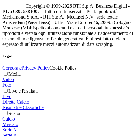
Copyright © 1999-
2026
RTI S.p.A. Business Digital -
P.Iva 03976881007 - Tutti i diritti riservati - Per la pubblicità
Mediamond S.p.A. - RTI S.p.A., Mediaset N.V., sede legale
Amsterdam (Paesi Bassi) - Uffici Viale Europa 46, 20093 Cologno
Monzese (MI)
Rispetto ai contenuti e ai dati personali trasmessi e/o
riprodotti è vietata ogni utilizzazione funzionale all’addestramento di
sistemi di intelligenza artificiale generativa. È altresì fatto divieto
espresso di utilizzare mezzi automatizzati di data scraping.
Legal
Corporate
Privacy Policy
Cookie Policy
Media
Video
Foto
Live e Risultati
Live
Diretta Calcio
Risultati e Classifiche
Sezioni
Calcio
Mercato
Serie A
Serie B