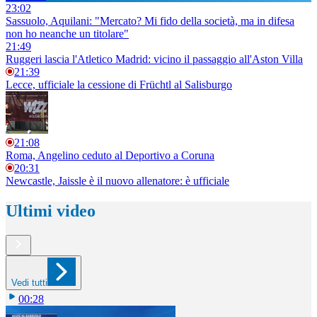
23:02
Sassuolo, Aquilani: "Mercato? Mi fido della società, ma in difesa
non ho neanche un titolare"
21:49
Ruggeri lascia l'Atletico Madrid: vicino il passaggio all'Aston Villa
21:39
Lecce, ufficiale la cessione di Früchtl al Salisburgo
21:08
Roma, Angelino ceduto al Deportivo a Coruna
20:31
Newcastle, Jaissle è il nuovo allenatore: è ufficiale
Ultimi video
Vedi tutti
00:28