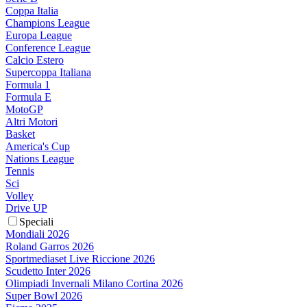
Coppa Italia
Champions League
Europa League
Conference League
Calcio Estero
Supercoppa Italiana
Formula 1
Formula E
MotoGP
Altri Motori
Basket
America's Cup
Nations League
Tennis
Sci
Volley
Drive UP
Speciali
Mondiali 2026
Roland Garros 2026
Sportmediaset Live Riccione 2026
Scudetto Inter 2026
Olimpiadi Invernali Milano Cortina 2026
Super Bowl 2026