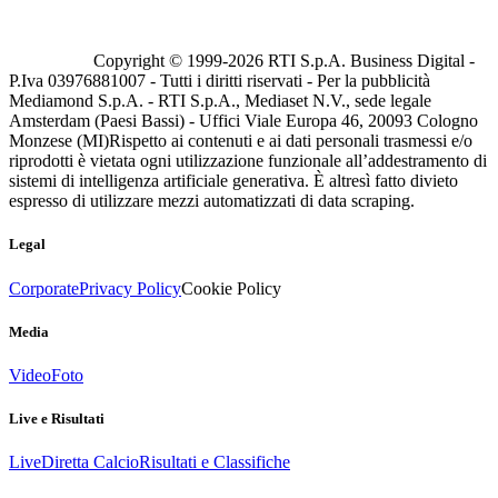
Copyright © 1999-
2026
RTI S.p.A. Business Digital -
P.Iva 03976881007 - Tutti i diritti riservati - Per la pubblicità
Mediamond S.p.A. - RTI S.p.A., Mediaset N.V., sede legale
Amsterdam (Paesi Bassi) - Uffici Viale Europa 46, 20093 Cologno
Monzese (MI)
Rispetto ai contenuti e ai dati personali trasmessi e/o
riprodotti è vietata ogni utilizzazione funzionale all’addestramento di
sistemi di intelligenza artificiale generativa. È altresì fatto divieto
espresso di utilizzare mezzi automatizzati di data scraping.
Legal
Corporate
Privacy Policy
Cookie Policy
Media
Video
Foto
Live e Risultati
Live
Diretta Calcio
Risultati e Classifiche