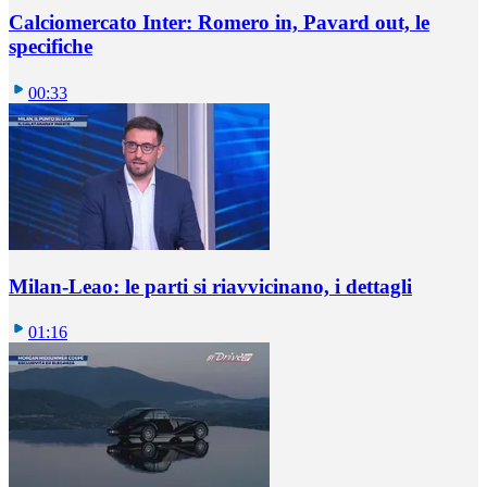
Calciomercato Inter: Romero in, Pavard out, le
specifiche
00:33
Milan-Leao: le parti si riavvicinano, i dettagli
01:16