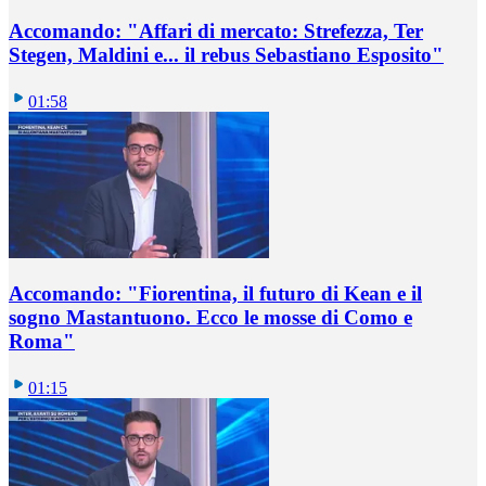
Accomando: "Affari di mercato: Strefezza, Ter
Stegen, Maldini e... il rebus Sebastiano Esposito"
01:58
Accomando: "Fiorentina, il futuro di Kean e il
sogno Mastantuono. Ecco le mosse di Como e
Roma"
01:15