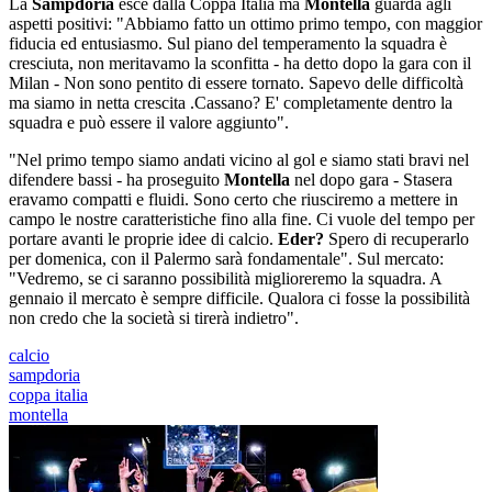
La
Sampdoria
esce dalla Coppa Italia ma
Montella
guarda agli
aspetti positivi: "Abbiamo fatto un ottimo primo tempo, con maggior
fiducia ed entusiasmo. Sul piano del temperamento la squadra è
cresciuta, non meritavamo la sconfitta - ha detto dopo la gara con il
Milan - Non sono pentito di essere tornato. Sapevo delle difficoltà
ma siamo in netta crescita .Cassano? E' completamente dentro la
squadra e può essere il valore aggiunto".
"Nel primo tempo siamo andati vicino al gol e siamo stati bravi nel
difendere bassi - ha proseguito
Montella
nel dopo gara - Stasera
eravamo compatti e fluidi. Sono certo che riusciremo a mettere in
campo le nostre caratteristiche fino alla fine. Ci vuole del tempo per
portare avanti le proprie idee di calcio.
Eder?
Spero di recuperarlo
per domenica, con il Palermo sarà fondamentale". Sul mercato:
"Vedremo, se ci saranno possibilità miglioreremo la squadra. A
gennaio il mercato è sempre difficile. Qualora ci fosse la possibilità
non credo che la società si tirerà indietro".
calcio
sampdoria
coppa italia
montella