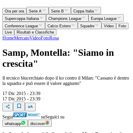
Ora per ora
Serie A
Serie B
Coppa Italia
Supercoppa Italiana
Champions League
Europa League
Conference League
Calcio Estero
Squadre
Video
Foto
Live
Risultati e Classifiche
Home
Mercato
Video
Foto
Rosa
Samp, Montella: "Siamo in
crescita"
Il tecnico blucerchiato dopo il ko contro il Milan: "Cassano è dentro
la squadra e può essere il valore aggiunto"
17 Dic 2015 - 23:39
17 Dic 2015 - 23:39
Segui
su
Seguici su
whatsapp
discover