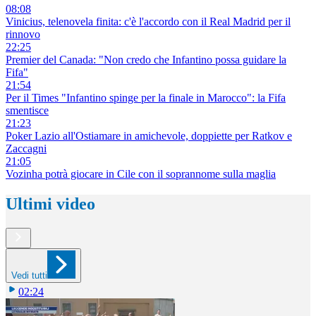
08:08
Vinicius, telenovela finita: c'è l'accordo con il Real Madrid per il
rinnovo
22:25
Premier del Canada: "Non credo che Infantino possa guidare la
Fifa"
21:54
Per il Times "Infantino spinge per la finale in Marocco": la Fifa
smentisce
21:23
Poker Lazio all'Ostiamare in amichevole, doppiette per Ratkov e
Zaccagni
21:05
Vozinha potrà giocare in Cile con il soprannome sulla maglia
Ultimi video
Vedi tutti
02:24