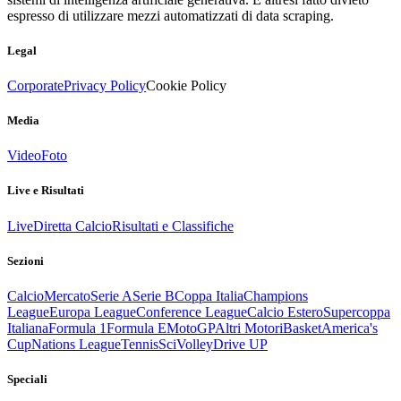
espresso di utilizzare mezzi automatizzati di data scraping.
Legal
Corporate
Privacy Policy
Cookie Policy
Media
Video
Foto
Live e Risultati
Live
Diretta Calcio
Risultati e Classifiche
Sezioni
Calcio
Mercato
Serie A
Serie B
Coppa Italia
Champions
League
Europa League
Conference League
Calcio Estero
Supercoppa
Italiana
Formula 1
Formula E
MotoGP
Altri Motori
Basket
America's
Cup
Nations League
Tennis
Sci
Volley
Drive UP
Speciali