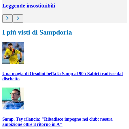
Leggende insostituibili
I più visti di Sampdoria
Una magia di Orsolini beffa la Samp al 90': Sabiri tradisce dal
dischetto
Samp, Tey rilancia: "Ribadisco impegno nel club: nostra
ambizione oltre il ritorno in A"