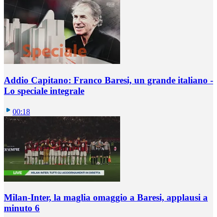
Addio Capitano: Franco Baresi, un grande italiano -
Lo speciale integrale
00:18
Milan-Inter, la maglia omaggio a Baresi, applausi a
minuto 6