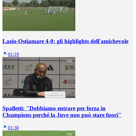
Lazio-Ostiamare 4-0: gli highlights dell'amichevole
01:19
Spalletti: "Dobbiamo entrare per forza in
Champions perché la Juve non può stare fuori"
01:30