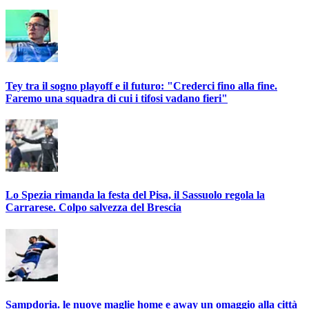
Tey tra il sogno playoff e il futuro: "Crederci fino alla fine.
Faremo una squadra di cui i tifosi vadano fieri"
Lo Spezia rimanda la festa del Pisa, il Sassuolo regola la
Carrarese. Colpo salvezza del Brescia
Sampdoria. le nuove maglie home e away un omaggio alla città