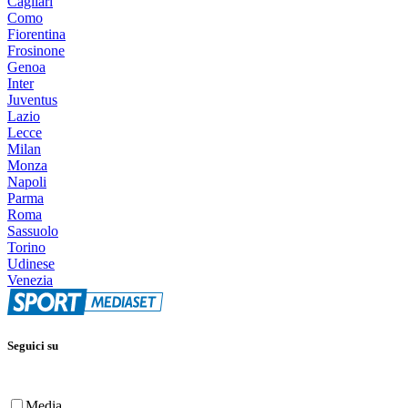
Cagliari
Como
Fiorentina
Frosinone
Genoa
Inter
Juventus
Lazio
Lecce
Milan
Monza
Napoli
Parma
Roma
Sassuolo
Torino
Udinese
Venezia
Seguici su
Media