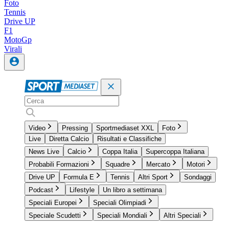
Foto
Tennis
Drive UP
F1
MotoGp
Virali
Video
Pressing
Sportmediaset XXL
Foto
Live
Diretta Calcio
Risultati e Classifiche
News Live
Calcio
Coppa Italia
Supercoppa Italiana
Probabili Formazioni
Squadre
Mercato
Motori
Drive UP
Formula E
Tennis
Altri Sport
Sondaggi
Podcast
Lifestyle
Un libro a settimana
Speciali Europei
Speciali Olimpiadi
Speciale Scudetti
Speciali Mondiali
Altri Speciali