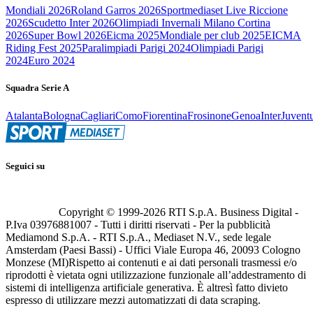
Mondiali 2026
Roland Garros 2026
Sportmediaset Live Riccione
2026
Scudetto Inter 2026
Olimpiadi Invernali Milano Cortina
2026
Super Bowl 2026
Eicma 2025
Mondiale per club 2025
EICMA
Riding Fest 2025
Paralimpiadi Parigi 2024
Olimpiadi Parigi
2024
Euro 2024
Squadra Serie A
Atalanta
Bologna
Cagliari
Como
Fiorentina
Frosinone
Genoa
Inter
Juvent
Seguici su
Copyright © 1999-
2026
RTI S.p.A. Business Digital -
P.Iva 03976881007 - Tutti i diritti riservati - Per la pubblicità
Mediamond S.p.A. - RTI S.p.A., Mediaset N.V., sede legale
Amsterdam (Paesi Bassi) - Uffici Viale Europa 46, 20093 Cologno
Monzese (MI)
Rispetto ai contenuti e ai dati personali trasmessi e/o
riprodotti è vietata ogni utilizzazione funzionale all’addestramento di
sistemi di intelligenza artificiale generativa. È altresì fatto divieto
espresso di utilizzare mezzi automatizzati di data scraping.