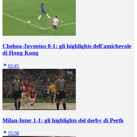
Chelsea-Juventus 0-1: gli highlights dell'amichevole
di Hong Kong
02:45
Milan-Inter 1-1: gli highlights del derby di Perth
55:58