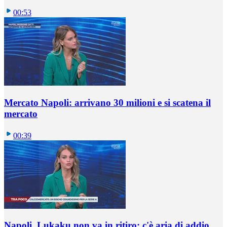
00:53
Mercato Napoli: arrivano 30 milioni e si scatena il
mercato
00:39
Napoli, Lukaku non va in ritiro: c'è aria di addio