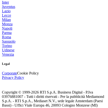
Inter
Juventus
Lazio
Lecce
Milan
Monza
Napoli
Parma
Roma
Sassuolo
Torino
Udinese
Venezia
Legal
Corporate
Cookie Policy
Privacy Policy
Copyright © 1999-
2026
RTI S.p.A. Business Digital - P.Iva
03976881007 - Tutti i diritti riservati - Per la pubblicità Mediamond
S.p.A. - RTI S.p.A., Mediaset N.V., sede legale Amsterdam (Paesi
Bassi) - Uffici Viale Europa 46, 20093 Cologno Monzese (MI)