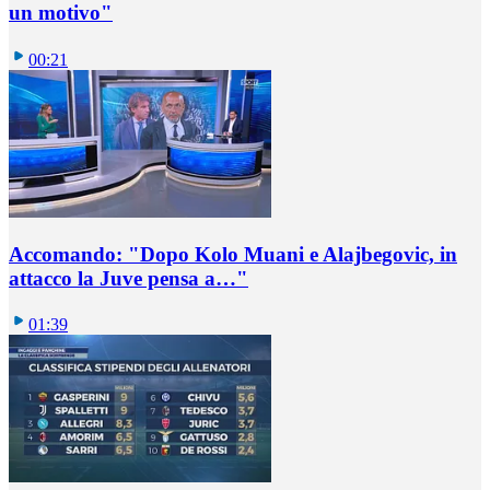
un motivo"
00:21
Accomando: "Dopo Kolo Muani e Alajbegovic, in
attacco la Juve pensa a…"
01:39