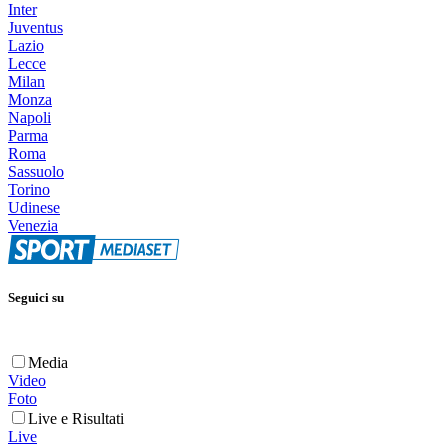
Inter
Juventus
Lazio
Lecce
Milan
Monza
Napoli
Parma
Roma
Sassuolo
Torino
Udinese
Venezia
Seguici su
Media
Video
Foto
Live e Risultati
Live