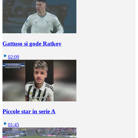
Gattuso si gode Ratkov
02:09
Piccole star in serie A
01:45