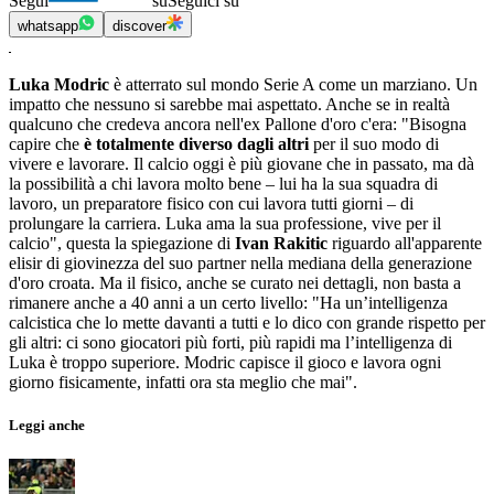
Segui
su
Seguici su
whatsapp
discover
Luka Modric
è atterrato sul mondo Serie A come un marziano. Un
impatto che nessuno si sarebbe mai aspettato. Anche se in realtà
qualcuno che credeva ancora nell'ex Pallone d'oro c'era: "Bisogna
capire che
è totalmente diverso dagli altri
per il suo modo di
vivere e lavorare. Il calcio oggi è più giovane che in passato, ma dà
la possibilità a chi lavora molto bene – lui ha la sua squadra di
lavoro, un preparatore fisico con cui lavora tutti giorni – di
prolungare la carriera. Luka ama la sua professione, vive per il
calcio", questa la spiegazione di
Ivan Rakitic
riguardo all'apparente
elisir di giovinezza del suo partner nella mediana della generazione
d'oro croata. Ma il fisico, anche se curato nei dettagli, non basta a
rimanere anche a 40 anni a un certo livello: "Ha un’intelligenza
calcistica che lo mette davanti a tutti e lo dico con grande rispetto per
gli altri: ci sono giocatori più forti, più rapidi ma l’intelligenza di
Luka è troppo superiore. Modric capisce il gioco e lavora ogni
giorno fisicamente, infatti ora sta meglio che mai".
Leggi anche