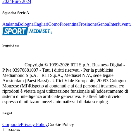
2024
Euro 2024
Squadra Serie A
Atalanta
Bologna
Cagliari
Como
Fiorentina
Frosinone
Genoa
Inter
Juvent
Seguici su
Copyright © 1999-
2026
RTI S.p.A. Business Digital -
P.Iva 03976881007 - Tutti i diritti riservati - Per la pubblicità
Mediamond S.p.A. - RTI S.p.A., Mediaset N.V., sede legale
Amsterdam (Paesi Bassi) - Uffici Viale Europa 46, 20093 Cologno
Monzese (MI)
Rispetto ai contenuti e ai dati personali trasmessi e/o
riprodotti è vietata ogni utilizzazione funzionale all’addestramento di
sistemi di intelligenza artificiale generativa. È altresì fatto divieto
espresso di utilizzare mezzi automatizzati di data scraping.
Legal
Corporate
Privacy Policy
Cookie Policy
Media