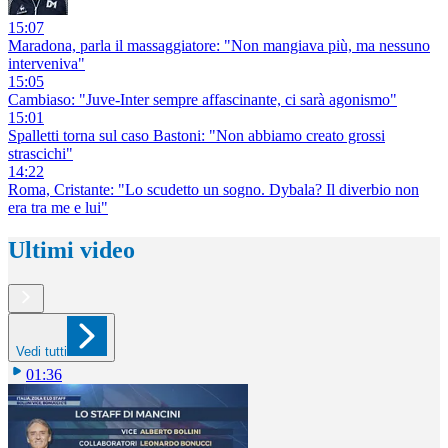
15:07
Maradona, parla il massaggiatore: "Non mangiava più, ma nessuno
interveniva"
15:05
Cambiaso: "Juve-Inter sempre affascinante, ci sarà agonismo"
15:01
Spalletti torna sul caso Bastoni: "Non abbiamo creato grossi
strascichi"
14:22
Roma, Cristante: "Lo scudetto un sogno. Dybala? Il diverbio non
era tra me e lui"
Ultimi video
Vedi tutti
01:36