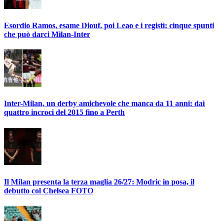
Esordio Ramos, esame Diouf, poi Leao e i registi: cinque spunti
che può darci Milan-Inter
Inter-Milan, un derby amichevole che manca da 11 anni: dai
quattro incroci del 2015 fino a Perth
Il Milan presenta la terza maglia 26/27: Modric in posa, il
debutto col Chelsea FOTO