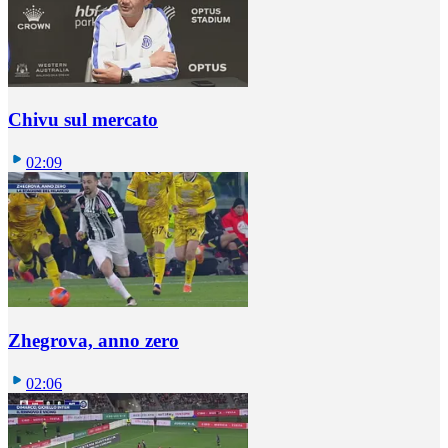
Chivu sul mercato
02:09
Zhegrova, anno zero
02:06