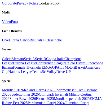
Corporate
Privacy Policy
Cookie Policy
Media
Video
Foto
Live e Risultati
Live
Diretta Calcio
Risultati e Classifiche
Sezioni
Calcio
Mercato
Serie A
Serie B
Coppa Italia
Champions
League
Europa League
Conference League
Calcio Estero
Supercoppa
Italiana
Formula 1
Formula E
MotoGP
Altri Motori
Basket
America's
Cup
Nations League
Tennis
Sci
Volley
Drive UP
Speciali
Mondiali 2026
Roland Garros 2026
Sportmediaset Live Riccione
2026
Scudetto Inter 2026
Olimpiadi Invernali Milano Cortina
2026
Super Bowl 2026
Eicma 2025
Mondiale per club 2025
EICMA
Riding Fest 2025
Paralimpiadi Parigi 2024
Olimpiadi Parigi