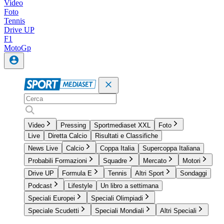
Video
Foto
Tennis
Drive UP
F1
MotoGp
Video
Pressing
Sportmediaset XXL
Foto
Live
Diretta Calcio
Risultati e Classifiche
News Live
Calcio
Coppa Italia
Supercoppa Italiana
Probabili Formazioni
Squadre
Mercato
Motori
Drive UP
Formula E
Tennis
Altri Sport
Sondaggi
Podcast
Lifestyle
Un libro a settimana
Speciali Europei
Speciali Olimpiadi
Speciale Scudetti
Speciali Mondiali
Altri Speciali