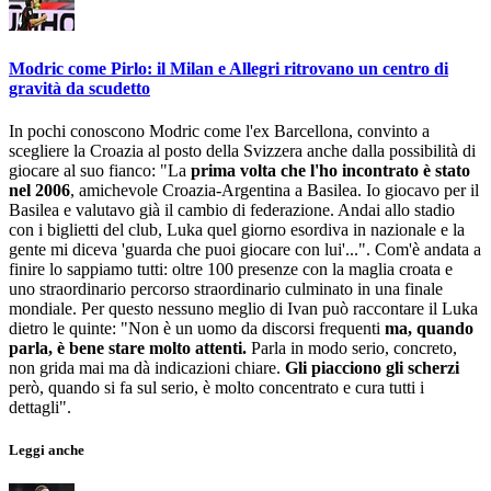
Modric come Pirlo: il Milan e Allegri ritrovano un centro di
gravità da scudetto
In pochi conoscono Modric come l'ex Barcellona, convinto a
scegliere la Croazia al posto della Svizzera anche dalla possibilità di
giocare al suo fianco: "La
prima volta che l'ho incontrato è stato
nel 2006
, amichevole Croazia-Argentina a Basilea. Io giocavo per il
Basilea e valutavo già il cambio di federazione. Andai allo stadio
con i biglietti del club, Luka quel giorno esordiva in nazionale e la
gente mi diceva 'guarda che puoi giocare con lui'...". Com'è andata a
finire lo sappiamo tutti: oltre 100 presenze con la maglia croata e
uno straordinario percorso straordinario culminato in una finale
mondiale. Per questo nessuno meglio di Ivan può raccontare il Luka
dietro le quinte: "Non è un uomo da discorsi frequenti
ma, quando
parla, è bene stare molto attenti.
Parla in modo serio, concreto,
non grida mai ma dà indicazioni chiare.
Gli piacciono gli scherzi
però, quando si fa sul serio, è molto concentrato e cura tutti i
dettagli".
Leggi anche