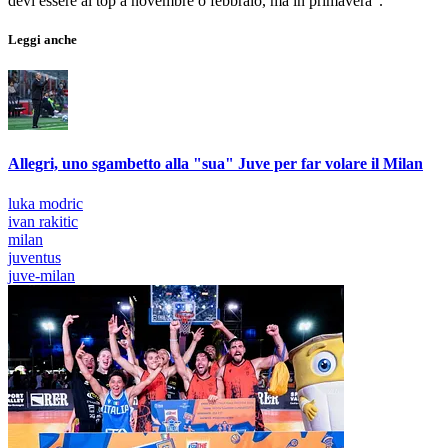
devi essere al top a novembre o febbraio, ma in primavera".
Leggi anche
Allegri, uno sgambetto alla "sua" Juve per far volare il Milan
luka modric
ivan rakitic
milan
juventus
juve-milan