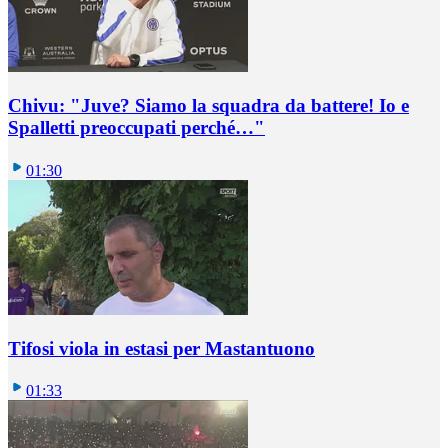
Chivu: "Juve? Siamo la squadra da battere! Io e
Spalletti preoccupati perché…"
01:30
Tifosi viola in estasi per Mastantuono
01:33