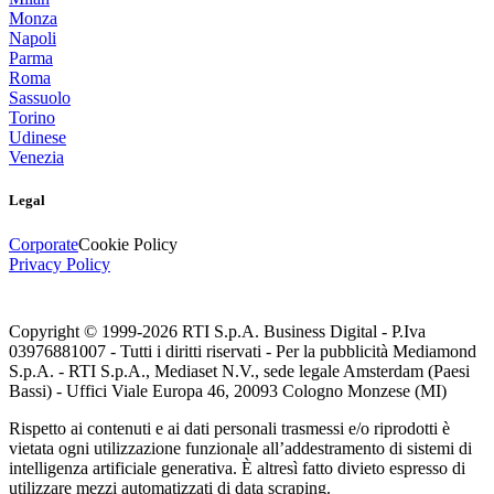
Monza
Napoli
Parma
Roma
Sassuolo
Torino
Udinese
Venezia
Legal
Corporate
Cookie Policy
Privacy Policy
Copyright © 1999-
2026
RTI S.p.A. Business Digital - P.Iva
03976881007 - Tutti i diritti riservati - Per la pubblicità Mediamond
S.p.A. - RTI S.p.A., Mediaset N.V., sede legale Amsterdam (Paesi
Bassi) - Uffici Viale Europa 46, 20093 Cologno Monzese (MI)
Rispetto ai contenuti e ai dati personali trasmessi e/o riprodotti è
vietata ogni utilizzazione funzionale all’addestramento di sistemi di
intelligenza artificiale generativa. È altresì fatto divieto espresso di
utilizzare mezzi automatizzati di data scraping.