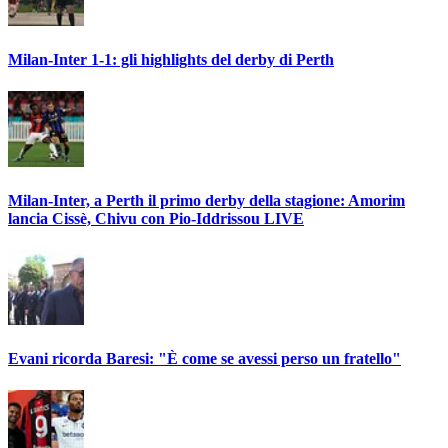
Milan-Inter 1-1: gli highlights del derby di Perth
Milan-Inter, a Perth il primo derby della stagione: Amorim
lancia Cissè, Chivu con Pio-Iddrissou LIVE
Evani ricorda Baresi: "È come se avessi perso un fratello"