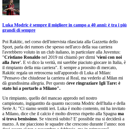
Luka Modric è sempre il migliore in campo a 40 anni: è tra i più
grandi di sempre
Poi Rakitic, nel corso dell'intervista rilasciata alla Gazzetta dello
Sport, parla dei rumors che spesso nell'arco della sua carriera
l'avrebbero voluto in un club italiano, in particolare alla Juventus:
"
Cristiano Ronaldo
nel 2019 mi chiamò per dirmi
'vieni con noi
alla Juve'
. E vi dico la verità, mi sarebbe piaciuto giocare in Italia, è
il rimpianto della mia carriera". E sempre a proosito di mercato,
Rakitic regala un retroscena sull'apporodo di Luka al Milan:
"Pensavo che chiudesse la carriera al Real, ma vederlo al Milan mi
dà grandissima allegria. Per questo d
eve ringraziare Igli Tare: è
stato lui a portarlo a Milano".
Un rimpianto, quello del mancao approdo nel nostro
campionato, ingigantito da quanto racconta Modric dell'Italia e della
Serie A: "Ci siamo sentiti ieri. Luka è molto contento, mi ha invitato
a Milano, dice che il calcio è molto diverso rispetto alla Spagna
ma
si trova benissimo
. Se vincerà subito? E' possibile ma si deciderà a
marzo. A me piacciono le squadre che crescono durante l’anno: non