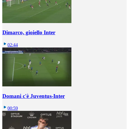
Dimarco, gioiello Inter
02:44
Domani c'è Juventus-Inter
00:59