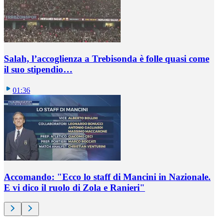
Salah, l’accoglienza a Trebisonda è folle quasi come
il suo stipendio…
01:36
Accomando: "Ecco lo staff di Mancini in Nazionale.
E vi dico il ruolo di Zola e Ranieri"