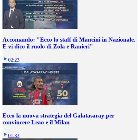
Accomando: "Ecco lo staff di Mancini in Nazionale.
E vi dico il ruolo di Zola e Ranieri"
02:23
Ecco la nuova strategia del Galatasaray per
convincere Leao e il Milan
01:33