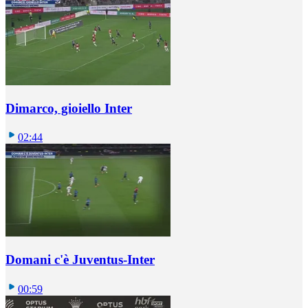
Dimarco, gioiello Inter
02:44
Domani c'è Juventus-Inter
00:59