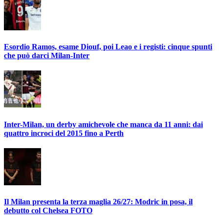
Esordio Ramos, esame Diouf, poi Leao e i registi: cinque spunti
che può darci Milan-Inter
Inter-Milan, un derby amichevole che manca da 11 anni: dai
quattro incroci del 2015 fino a Perth
Il Milan presenta la terza maglia 26/27: Modric in posa, il
debutto col Chelsea FOTO