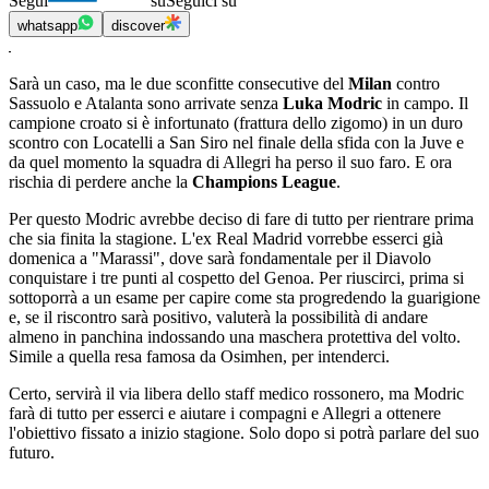
Segui
su
Seguici su
whatsapp
discover
Sarà un caso, ma le due sconfitte consecutive del
Milan
contro
Sassuolo e Atalanta sono arrivate senza
Luka Modric
in campo. Il
campione croato si è infortunato (frattura dello zigomo) in un duro
scontro con Locatelli a San Siro nel finale della sfida con la Juve e
da quel momento la squadra di Allegri ha perso il suo faro. E ora
rischia di perdere anche la
Champions League
.
Per questo Modric avrebbe deciso di fare di tutto per rientrare prima
che sia finita la stagione. L'ex Real Madrid vorrebbe esserci già
domenica a "Marassi", dove sarà fondamentale per il Diavolo
conquistare i tre punti al cospetto del Genoa. Per riuscirci, prima si
sottoporrà a un esame per capire come sta progredendo la guarigione
e, se il riscontro sarà positivo, valuterà la possibilità di andare
almeno in panchina indossando una maschera protettiva del volto.
Simile a quella resa famosa da Osimhen, per intenderci.
Certo, servirà il via libera dello staff medico rossonero, ma Modric
farà di tutto per esserci e aiutare i compagni e Allegri a ottenere
l'obiettivo fissato a inizio stagione. Solo dopo si potrà parlare del suo
futuro.