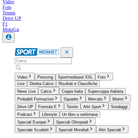
Video
Foto
Tennis
Drive UP
F1
MotoGp
Video
Pressing
Sportmediaset XXL
Foto
Live
Diretta Calcio
Risultati e Classifiche
News Live
Calcio
Coppa Italia
Supercoppa Italiana
Probabili Formazioni
Squadre
Mercato
Motori
Drive UP
Formula E
Tennis
Altri Sport
Sondaggi
Podcast
Lifestyle
Un libro a settimana
Speciali Europei
Speciali Olimpiadi
Speciale Scudetti
Speciali Mondiali
Altri Speciali