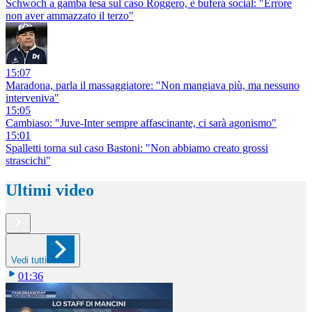
Schwoch a gamba tesa sul caso Roggero, è bufera social: "Errore
non aver ammazzato il terzo"
15:07
Maradona, parla il massaggiatore: "Non mangiava più, ma nessuno
interveniva"
15:05
Cambiaso: "Juve-Inter sempre affascinante, ci sarà agonismo"
15:01
Spalletti torna sul caso Bastoni: "Non abbiamo creato grossi
strascichi"
Ultimi video
Vedi tutti
01:36