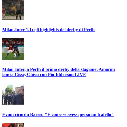
Milan-Inter 1-1: gli highlights del derby di Perth
Milan-Inter, a Perth il primo derby della stagione: Amorim
lancia Cissè, Chivu con Pio-Iddrissou LIVE
Evani ricorda Baresi: "È come se avessi perso un fratello"