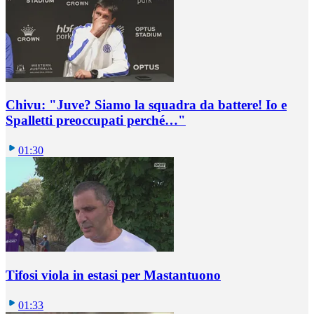
Chivu: "Juve? Siamo la squadra da battere! Io e
Spalletti preoccupati perché…"
01:30
Tifosi viola in estasi per Mastantuono
01:33