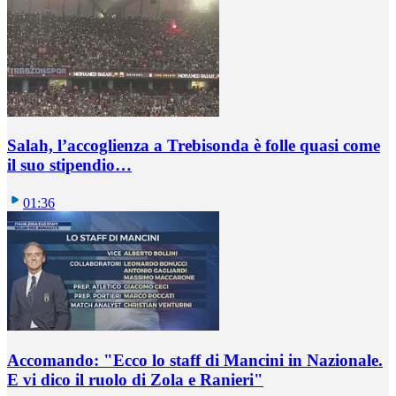
Salah, l’accoglienza a Trebisonda è folle quasi come
il suo stipendio…
01:36
Accomando: "Ecco lo staff di Mancini in Nazionale.
E vi dico il ruolo di Zola e Ranieri"