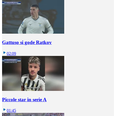
Gattuso si gode Ratkov
02:09
Piccole star in serie A
01:45