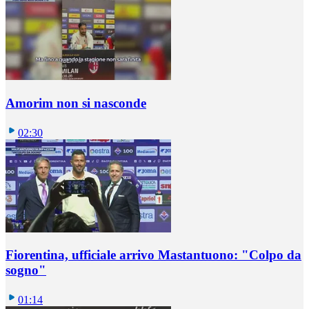
Amorim non si nasconde
02:30
Fiorentina, ufficiale arrivo Mastantuono: "Colpo da
sogno"
01:14