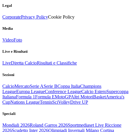
Legal
Corporate
Privacy Policy
Cookie Policy
Media
Video
Foto
Live e Risultati
Live
Diretta Calcio
Risultati e Classifiche
Sezioni
Calcio
Mercato
Serie A
Serie B
Coppa Italia
Champions
League
Europa League
Conference League
Calcio Estero
Supercoppa
Italiana
Formula 1
Formula E
MotoGP
Altri Motori
Basket
America's
Cup
Nations League
Tennis
Sci
Volley
Drive UP
Speciali
Mondiali 2026
Roland Garros 2026
Sportmediaset Live Riccione
2026
Scudetto Inter 2026
Olimpiadi Invernali Milano Cortina