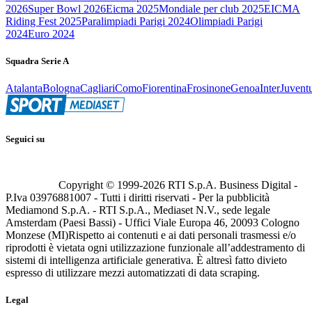
2026
Super Bowl 2026
Eicma 2025
Mondiale per club 2025
EICMA
Riding Fest 2025
Paralimpiadi Parigi 2024
Olimpiadi Parigi
2024
Euro 2024
Squadra Serie A
Atalanta
Bologna
Cagliari
Como
Fiorentina
Frosinone
Genoa
Inter
Juvent
Seguici su
Copyright © 1999-
2026
RTI S.p.A. Business Digital -
P.Iva 03976881007 - Tutti i diritti riservati - Per la pubblicità
Mediamond S.p.A. - RTI S.p.A., Mediaset N.V., sede legale
Amsterdam (Paesi Bassi) - Uffici Viale Europa 46, 20093 Cologno
Monzese (MI)
Rispetto ai contenuti e ai dati personali trasmessi e/o
riprodotti è vietata ogni utilizzazione funzionale all’addestramento di
sistemi di intelligenza artificiale generativa. È altresì fatto divieto
espresso di utilizzare mezzi automatizzati di data scraping.
Legal