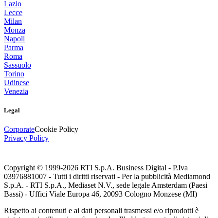
Lazio
Lecce
Milan
Monza
Napoli
Parma
Roma
Sassuolo
Torino
Udinese
Venezia
Legal
Corporate
Cookie Policy
Privacy Policy
Copyright © 1999-
2026
RTI S.p.A. Business Digital - P.Iva
03976881007 - Tutti i diritti riservati - Per la pubblicità Mediamond
S.p.A. - RTI S.p.A., Mediaset N.V., sede legale Amsterdam (Paesi
Bassi) - Uffici Viale Europa 46, 20093 Cologno Monzese (MI)
Rispetto ai contenuti e ai dati personali trasmessi e/o riprodotti è