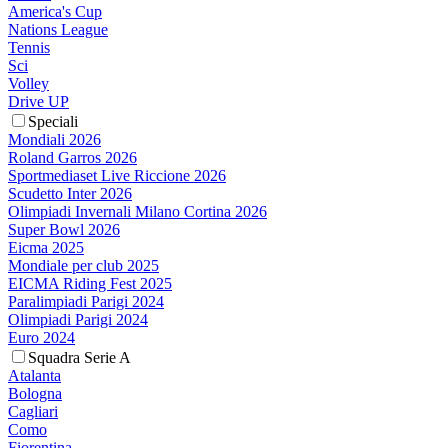
America's Cup
Nations League
Tennis
Sci
Volley
Drive UP
Speciali
Mondiali 2026
Roland Garros 2026
Sportmediaset Live Riccione 2026
Scudetto Inter 2026
Olimpiadi Invernali Milano Cortina 2026
Super Bowl 2026
Eicma 2025
Mondiale per club 2025
EICMA Riding Fest 2025
Paralimpiadi Parigi 2024
Olimpiadi Parigi 2024
Euro 2024
Squadra Serie A
Atalanta
Bologna
Cagliari
Como
Fiorentina