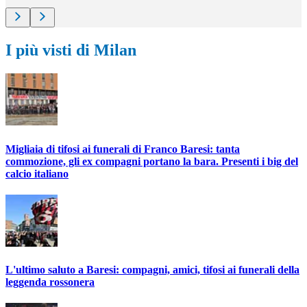
I più visti di Milan
Migliaia di tifosi ai funerali di Franco Baresi: tanta
commozione, gli ex compagni portano la bara. Presenti i big del
calcio italiano
L'ultimo saluto a Baresi: compagni, amici, tifosi ai funerali della
leggenda rossonera