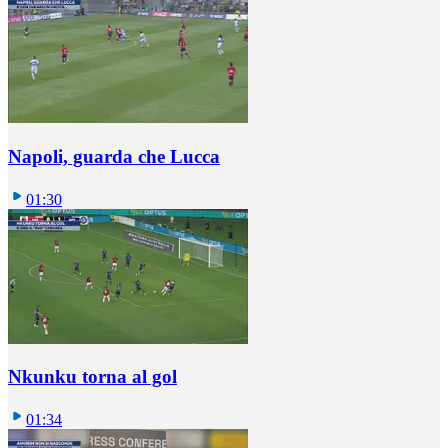
Napoli, guarda che Lucca
01:30
Nkunku torna al gol
01:34