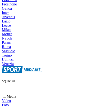
Frosinone
Genoa
Inter
Juventus
Lazio
Lecce
Milan
Monza
Napoli
Parma
Roma
Sassuolo
Torino
Udinese
Venezia
Seguici su
Media
Video
Foto