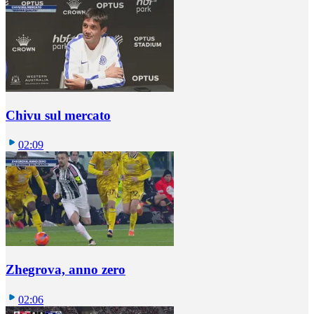
Chivu sul mercato
02:09
Zhegrova, anno zero
02:06