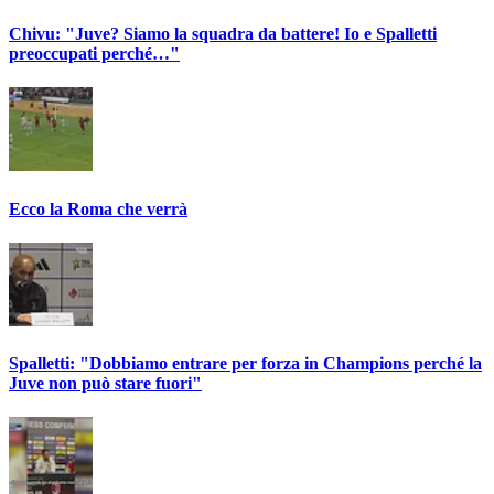
Chivu: "Juve? Siamo la squadra da battere! Io e Spalletti
preoccupati perché…"
Ecco la Roma che verrà
Spalletti: "Dobbiamo entrare per forza in Champions perché la
Juve non può stare fuori"