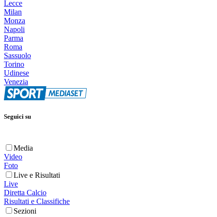
Lecce
Milan
Monza
Napoli
Parma
Roma
Sassuolo
Torino
Udinese
Venezia
Seguici su
Media
Video
Foto
Live e Risultati
Live
Diretta Calcio
Risultati e Classifiche
Sezioni