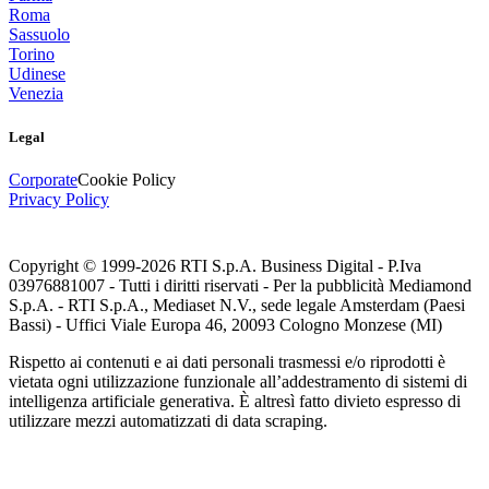
Roma
Sassuolo
Torino
Udinese
Venezia
Legal
Corporate
Cookie Policy
Privacy Policy
Copyright © 1999-
2026
RTI S.p.A. Business Digital - P.Iva
03976881007 - Tutti i diritti riservati - Per la pubblicità Mediamond
S.p.A. - RTI S.p.A., Mediaset N.V., sede legale Amsterdam (Paesi
Bassi) - Uffici Viale Europa 46, 20093 Cologno Monzese (MI)
Rispetto ai contenuti e ai dati personali trasmessi e/o riprodotti è
vietata ogni utilizzazione funzionale all’addestramento di sistemi di
intelligenza artificiale generativa. È altresì fatto divieto espresso di
utilizzare mezzi automatizzati di data scraping.