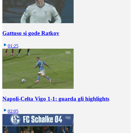
Gattuso si gode Ratkov
01:25
Napoli-Celta Vigo 1-1: guarda gli highlights
02:05