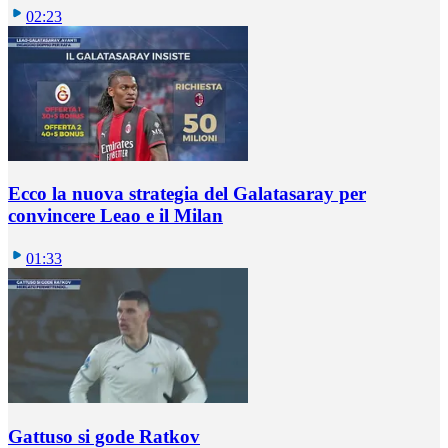
02:23
Ecco la nuova strategia del Galatasaray per
convincere Leao e il Milan
01:33
Gattuso si gode Ratkov