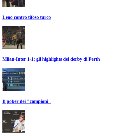
Leao contro tifoso turco
Milan-Inter 1-1: gli highlights del derby di Perth
Il poker dei "campioni"