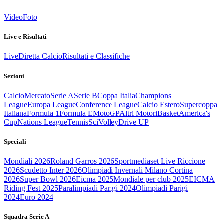
Video
Foto
Live e Risultati
Live
Diretta Calcio
Risultati e Classifiche
Sezioni
Calcio
Mercato
Serie A
Serie B
Coppa Italia
Champions
League
Europa League
Conference League
Calcio Estero
Supercoppa
Italiana
Formula 1
Formula E
MotoGP
Altri Motori
Basket
America's
Cup
Nations League
Tennis
Sci
Volley
Drive UP
Speciali
Mondiali 2026
Roland Garros 2026
Sportmediaset Live Riccione
2026
Scudetto Inter 2026
Olimpiadi Invernali Milano Cortina
2026
Super Bowl 2026
Eicma 2025
Mondiale per club 2025
EICMA
Riding Fest 2025
Paralimpiadi Parigi 2024
Olimpiadi Parigi
2024
Euro 2024
Squadra Serie A