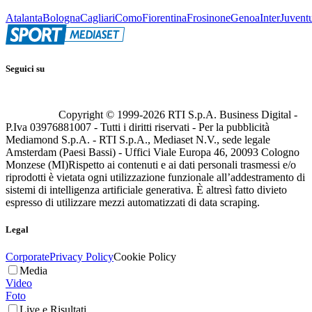
Atalanta
Bologna
Cagliari
Como
Fiorentina
Frosinone
Genoa
Inter
Juvent
Seguici su
Copyright © 1999-
2026
RTI S.p.A. Business Digital -
P.Iva 03976881007 - Tutti i diritti riservati - Per la pubblicità
Mediamond S.p.A. - RTI S.p.A., Mediaset N.V., sede legale
Amsterdam (Paesi Bassi) - Uffici Viale Europa 46, 20093 Cologno
Monzese (MI)
Rispetto ai contenuti e ai dati personali trasmessi e/o
riprodotti è vietata ogni utilizzazione funzionale all’addestramento di
sistemi di intelligenza artificiale generativa. È altresì fatto divieto
espresso di utilizzare mezzi automatizzati di data scraping.
Legal
Corporate
Privacy Policy
Cookie Policy
Media
Video
Foto
Live e Risultati