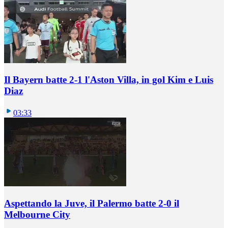
Il Bayern batte 2-1 l'Aston Villa, in gol Kim e Luis
Diaz
03:33
Aspettando la Juve, il Palermo batte 2-0 il
Melbourne City