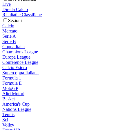
Live
Diretta Calcio
Risultati e Classifiche
Sezioni
Calcio
Mercato
Serie A
Serie B
Coppa Italia
Champions League
Europa League
Conference League
Calcio Estero
Supercoppa Italiana
Formula 1
Formula E
MotoGP
Altri Motori
Basket
America's Cup
Nations League
Tennis
Sci
Volley