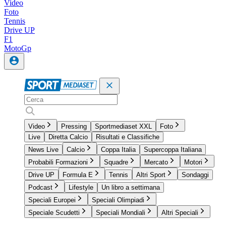
Video
Foto
Tennis
Drive UP
F1
MotoGp
Video
Pressing
Sportmediaset XXL
Foto
Live
Diretta Calcio
Risultati e Classifiche
News Live
Calcio
Coppa Italia
Supercoppa Italiana
Probabili Formazioni
Squadre
Mercato
Motori
Drive UP
Formula E
Tennis
Altri Sport
Sondaggi
Podcast
Lifestyle
Un libro a settimana
Speciali Europei
Speciali Olimpiadi
Speciale Scudetti
Speciali Mondiali
Altri Speciali