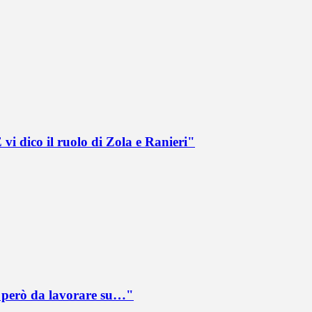
vi dico il ruolo di Zola e Ranieri"
è però da lavorare su…"