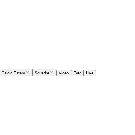
Calcio Estero
Squadre
Video
Foto
Live