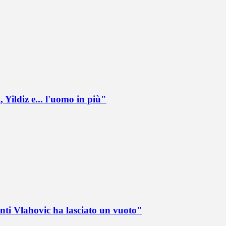
 Yildiz e... l'uomo in più"
nti Vlahovic ha lasciato un vuoto"