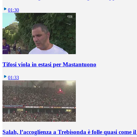
01:30
Tifosi viola in estasi per Mastantuono
01:33
Salah, l’accoglienza a Trebisonda è folle quasi come i