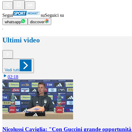
Segui
su
Seguici su
whatsapp
discover
Ultimi video
Vedi tutti
02:18
Nicolussi Caviglia: "Con Guccini grande opportunità 