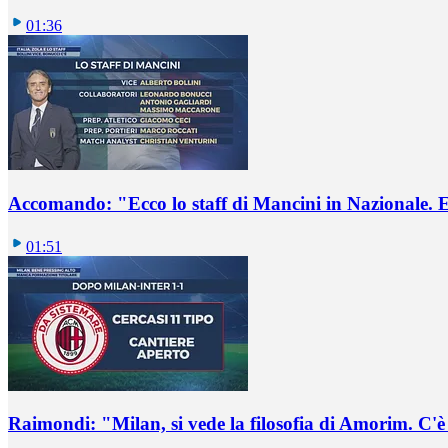
01:36
Accomando: "Ecco lo staff di Mancini in Nazionale. E 
01:51
Raimondi: "Milan, si vede la filosofia di Amorim. C'