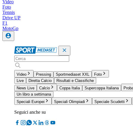
Video
Foto
Tennis
Drive UP
F1
MotoGp
Video
Pressing
Sportmediaset XXL
Foto
Live
Diretta Calcio
Risultati e Classifiche
News Live
Calcio
Coppa Italia
Supercoppa Italiana
Proba
Un libro a settimana
Speciali Europei
Speciali Olimpiadi
Speciale Scudetti
Seguici anche su