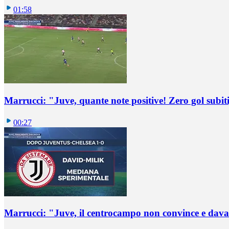
01:58
Marrucci: "Juve, quante note positive! Zero gol subiti,
00:27
Marrucci: "Juve, il centrocampo non convince e dava