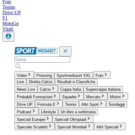
Foto
Tennis
Drive UP
F1
MotoGp
Virali
Video
Pressing
Sportmediaset XXL
Foto
Live
Diretta Calcio
Risultati e Classifiche
News Live
Calcio
Coppa Italia
Supercoppa Italiana
Probabili Formazioni
Squadre
Mercato
Motori
Drive UP
Formula E
Tennis
Altri Sport
Sondaggi
Podcast
Lifestyle
Un libro a settimana
Speciali Europei
Speciali Olimpiadi
Speciale Scudetti
Speciali Mondiali
Altri Speciali