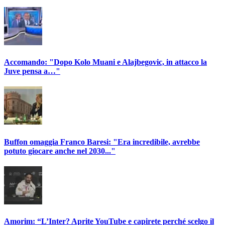
Accomando: "Dopo Kolo Muani e Alajbegovic, in attacco la
Juve pensa a…"
Buffon omaggia Franco Baresi: "Era incredibile, avrebbe
potuto giocare anche nel 2030..."
Amorim: “L’Inter? Aprite YouTube e capirete perché scelgo il