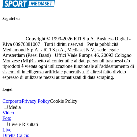
Seguici su
Copyright © 1999-
2026
RTI S.p.A. Business Digital -
P.Iva 03976881007 - Tutti i diritti riservati - Per la pubblicità
Mediamond S.p.A. - RTI S.p.A., Mediaset N.V., sede legale
Amsterdam (Paesi Bassi) - Uffici Viale Europa 46, 20093 Cologno
Monzese (MI)
Rispetto ai contenuti e ai dati personali trasmessi e/o
riprodotti è vietata ogni utilizzazione funzionale all’addestramento di
sistemi di intelligenza artificiale generativa. È altresì fatto divieto
espresso di utilizzare mezzi automatizzati di data scraping.
Legal
Corporate
Privacy Policy
Cookie Policy
Media
Video
Foto
Live e Risultati
Live
Diretta Calcio