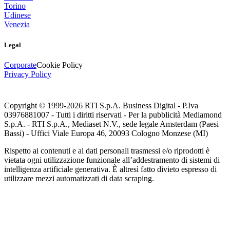
Torino
Udinese
Venezia
Legal
Corporate
Cookie Policy
Privacy Policy
Copyright © 1999-
2026
RTI S.p.A. Business Digital - P.Iva
03976881007 - Tutti i diritti riservati - Per la pubblicità Mediamond
S.p.A. - RTI S.p.A., Mediaset N.V., sede legale Amsterdam (Paesi
Bassi) - Uffici Viale Europa 46, 20093 Cologno Monzese (MI)
Rispetto ai contenuti e ai dati personali trasmessi e/o riprodotti è
vietata ogni utilizzazione funzionale all’addestramento di sistemi di
intelligenza artificiale generativa. È altresì fatto divieto espresso di
utilizzare mezzi automatizzati di data scraping.