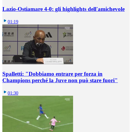
Lazio-Ostiamare 4-0: gli highlights dell'amichevole
01:19
Spalletti: "Dobbiamo entrare per forza in
Champions perché la Juve non può stare fuori"
01:30