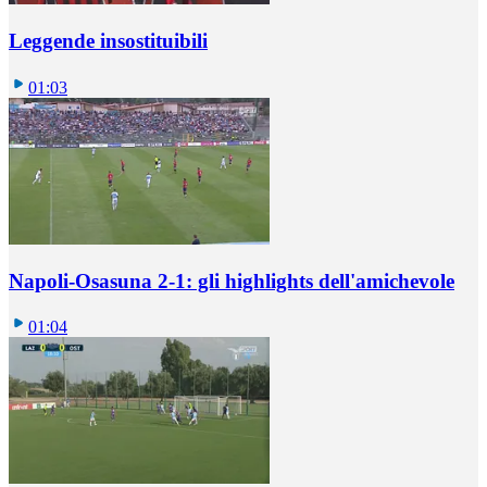
Leggende insostituibili
01:03
Napoli-Osasuna 2-1: gli highlights dell'amichevole
01:04