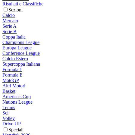
Risultati e Classifiche
Sezioni
Calcio
Mercato
Serie A
Serie B
Coppa Italia
Champions League
Europa League
Conference League
Calcio Estero
Supercoppa Italiana
Formula 1
Formula E
MotoGP
Altri Motori
Basket
America's Cup
Nations League
Tennis
Sci
Volley
Drive UP
Speciali