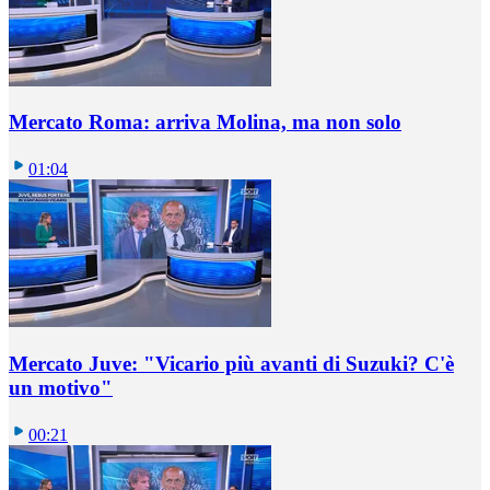
Mercato Roma: arriva Molina, ma non solo
01:04
Mercato Juve: "Vicario più avanti di Suzuki? C'è
un motivo"
00:21