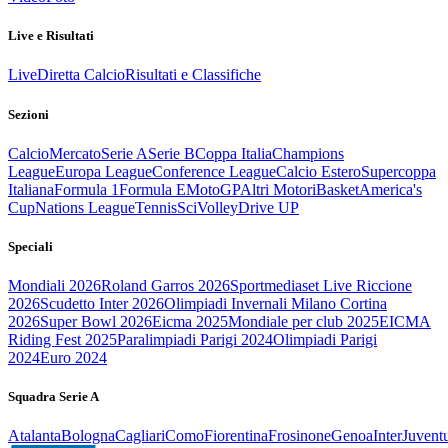
Live e Risultati
Live
Diretta Calcio
Risultati e Classifiche
Sezioni
Calcio
Mercato
Serie A
Serie B
Coppa Italia
Champions
League
Europa League
Conference League
Calcio Estero
Supercoppa
Italiana
Formula 1
Formula E
MotoGP
Altri Motori
Basket
America's
Cup
Nations League
Tennis
Sci
Volley
Drive UP
Speciali
Mondiali 2026
Roland Garros 2026
Sportmediaset Live Riccione
2026
Scudetto Inter 2026
Olimpiadi Invernali Milano Cortina
2026
Super Bowl 2026
Eicma 2025
Mondiale per club 2025
EICMA
Riding Fest 2025
Paralimpiadi Parigi 2024
Olimpiadi Parigi
2024
Euro 2024
Squadra Serie A
Atalanta
Bologna
Cagliari
Como
Fiorentina
Frosinone
Genoa
Inter
Juvent