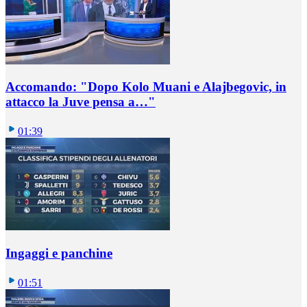
Accomando: "Dopo Kolo Muani e Alajbegovic, in
attacco la Juve pensa a…"
01:39
Ingaggi e panchine
01:51