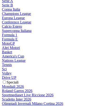
Serie A
Serie B
Coppa Italia
Champions League
Europa League
Conference League
Calcio Estero
Supercoppa Italiana
Formula 1
Formula E
MotoGP
Altri Motori
Basket
America's Cup
Nations League
Tennis
Sci
Volley
Drive UP
Speciali
Mondiali 2026
Roland Garros 2026
Sportmediaset Live Riccione 2026
Scudetto Inter 2026
Olimpiadi Invernali Milano Cortina 2026