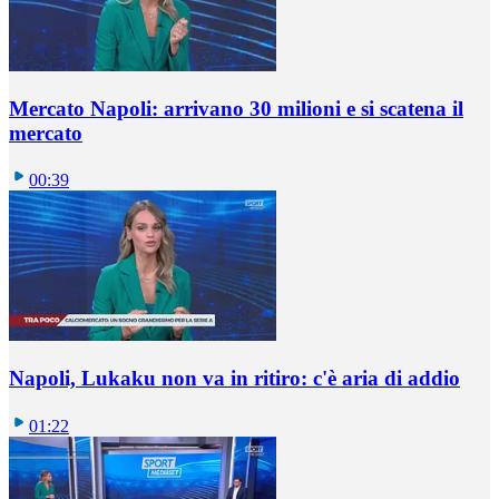
Mercato Napoli: arrivano 30 milioni e si scatena il
mercato
00:39
Napoli, Lukaku non va in ritiro: c'è aria di addio
01:22