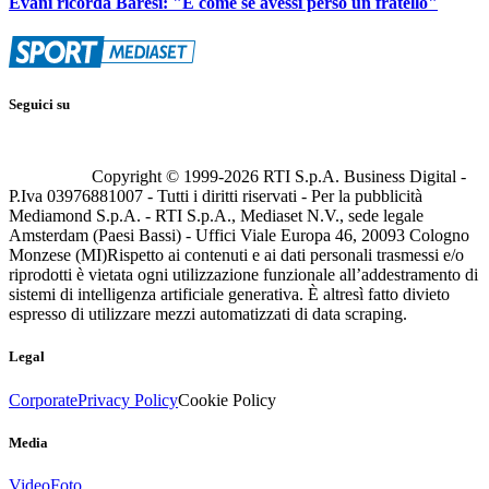
Evani ricorda Baresi: "È come se avessi perso un fratello"
Seguici su
Copyright © 1999-
2026
RTI S.p.A. Business Digital -
P.Iva 03976881007 - Tutti i diritti riservati - Per la pubblicità
Mediamond S.p.A. - RTI S.p.A., Mediaset N.V., sede legale
Amsterdam (Paesi Bassi) - Uffici Viale Europa 46, 20093 Cologno
Monzese (MI)
Rispetto ai contenuti e ai dati personali trasmessi e/o
riprodotti è vietata ogni utilizzazione funzionale all’addestramento di
sistemi di intelligenza artificiale generativa. È altresì fatto divieto
espresso di utilizzare mezzi automatizzati di data scraping.
Legal
Corporate
Privacy Policy
Cookie Policy
Media
Video
Foto