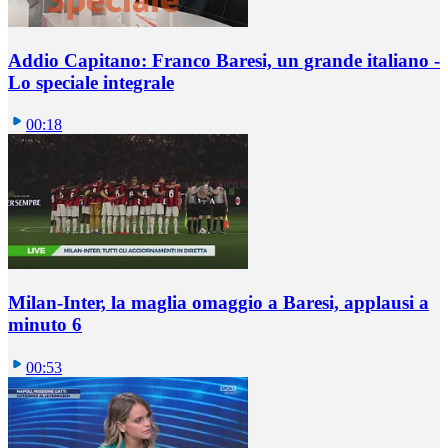
Addio Capitano: Franco Baresi, un grande italiano -
Lo speciale integrale
00:18
Milan-Inter, la maglia omaggio a Baresi, applausi a
minuto 6
00:53