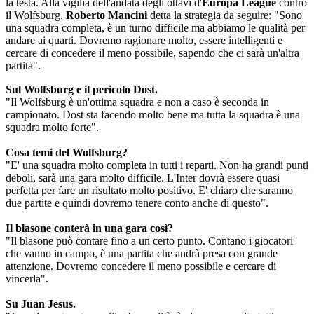
la testa. Alla vigilia dell'andata degli ottavi d'
Europa League
contro
il Wolfsburg,
Roberto Mancini
detta la strategia da seguire: "Sono
una squadra completa, è un turno difficile ma abbiamo le qualità per
andare ai quarti. Dovremo ragionare molto, essere intelligenti e
cercare di concedere il meno possibile, sapendo che ci sarà un'altra
partita".
Sul Wolfsburg e il pericolo Dost.
"Il Wolfsburg è un'ottima squadra e non a caso è seconda in
campionato. Dost sta facendo molto bene ma tutta la squadra è una
squadra molto forte".
Cosa temi del Wolfsburg?
"E' una squadra molto completa in tutti i reparti. Non ha grandi punti
deboli, sarà una gara molto difficile. L'Inter dovrà essere quasi
perfetta per fare un risultato molto positivo. E' chiaro che saranno
due partite e quindi dovremo tenere conto anche di questo".
Il blasone conterà in una gara così?
"Il blasone può contare fino a un certo punto. Contano i giocatori
che vanno in campo, è una partita che andrà presa con grande
attenzione. Dovremo concedere il meno possibile e cercare di
vincerla".
Su Juan Jesus.