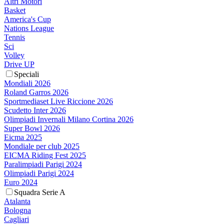
Altri Motori
Basket
America's Cup
Nations League
Tennis
Sci
Volley
Drive UP
Speciali
Mondiali 2026
Roland Garros 2026
Sportmediaset Live Riccione 2026
Scudetto Inter 2026
Olimpiadi Invernali Milano Cortina 2026
Super Bowl 2026
Eicma 2025
Mondiale per club 2025
EICMA Riding Fest 2025
Paralimpiadi Parigi 2024
Olimpiadi Parigi 2024
Euro 2024
Squadra Serie A
Atalanta
Bologna
Cagliari