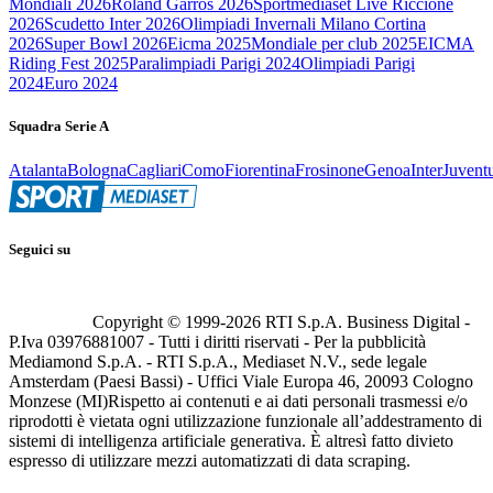
Mondiali 2026
Roland Garros 2026
Sportmediaset Live Riccione
2026
Scudetto Inter 2026
Olimpiadi Invernali Milano Cortina
2026
Super Bowl 2026
Eicma 2025
Mondiale per club 2025
EICMA
Riding Fest 2025
Paralimpiadi Parigi 2024
Olimpiadi Parigi
2024
Euro 2024
Squadra Serie A
Atalanta
Bologna
Cagliari
Como
Fiorentina
Frosinone
Genoa
Inter
Juvent
Seguici su
Copyright © 1999-
2026
RTI S.p.A. Business Digital -
P.Iva 03976881007 - Tutti i diritti riservati - Per la pubblicità
Mediamond S.p.A. - RTI S.p.A., Mediaset N.V., sede legale
Amsterdam (Paesi Bassi) - Uffici Viale Europa 46, 20093 Cologno
Monzese (MI)
Rispetto ai contenuti e ai dati personali trasmessi e/o
riprodotti è vietata ogni utilizzazione funzionale all’addestramento di
sistemi di intelligenza artificiale generativa. È altresì fatto divieto
espresso di utilizzare mezzi automatizzati di data scraping.