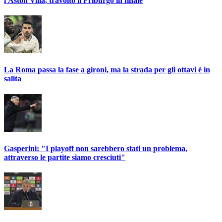
l'Aston Villa, travolto il Friburgo in finale
La Roma passa la fase a gironi, ma la strada per gli ottavi è in
salita
Gasperini: "I playoff non sarebbero stati un problema,
attraverso le partite siamo cresciuti"