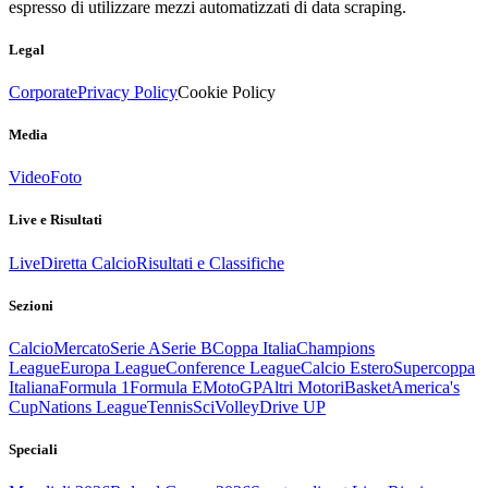
espresso di utilizzare mezzi automatizzati di data scraping.
Legal
Corporate
Privacy Policy
Cookie Policy
Media
Video
Foto
Live e Risultati
Live
Diretta Calcio
Risultati e Classifiche
Sezioni
Calcio
Mercato
Serie A
Serie B
Coppa Italia
Champions
League
Europa League
Conference League
Calcio Estero
Supercoppa
Italiana
Formula 1
Formula E
MotoGP
Altri Motori
Basket
America's
Cup
Nations League
Tennis
Sci
Volley
Drive UP
Speciali