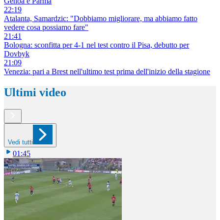
Genoa e Parma
22:19
Atalanta, Samardzic: "Dobbiamo migliorare, ma abbiamo fatto
vedere cosa possiamo fare"
21:41
Bologna: sconfitta per 4-1 nel test contro il Pisa, debutto per
Dovbyk
21:09
Venezia: pari a Brest nell'ultimo test prima dell'inizio della stagione
Ultimi video
Vedi tutti
01:45