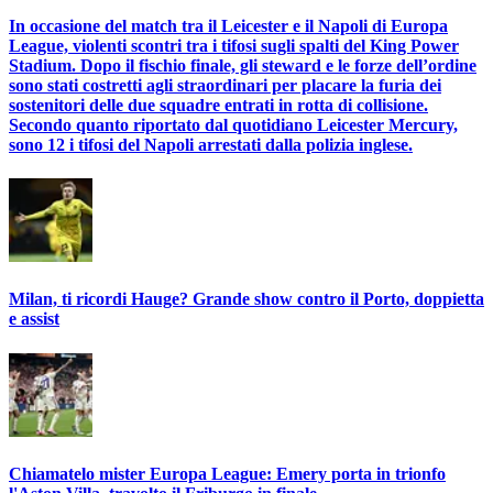
In occasione del match tra il Leicester e il Napoli di Europa
League, violenti scontri tra i tifosi sugli spalti del King Power
Stadium. Dopo il fischio finale, gli steward e le forze dell’ordine
sono stati costretti agli straordinari per placare la furia dei
sostenitori delle due squadre entrati in rotta di collisione.
Secondo quanto riportato dal quotidiano Leicester Mercury,
sono 12 i tifosi del Napoli arrestati dalla polizia inglese.
Milan, ti ricordi Hauge? Grande show contro il Porto, doppietta
e assist
Chiamatelo mister Europa League: Emery porta in trionfo