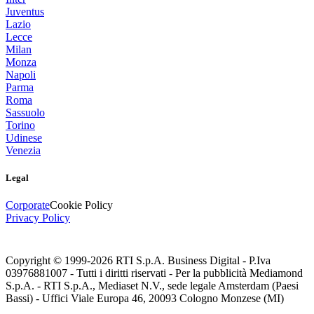
Juventus
Lazio
Lecce
Milan
Monza
Napoli
Parma
Roma
Sassuolo
Torino
Udinese
Venezia
Legal
Corporate
Cookie Policy
Privacy Policy
Copyright © 1999-
2026
RTI S.p.A. Business Digital - P.Iva
03976881007 - Tutti i diritti riservati - Per la pubblicità Mediamond
S.p.A. - RTI S.p.A., Mediaset N.V., sede legale Amsterdam (Paesi
Bassi) - Uffici Viale Europa 46, 20093 Cologno Monzese (MI)