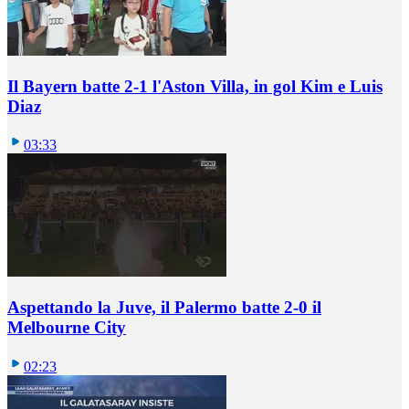
Il Bayern batte 2-1 l'Aston Villa, in gol Kim e Luis
Diaz
03:33
Aspettando la Juve, il Palermo batte 2-0 il
Melbourne City
02:23