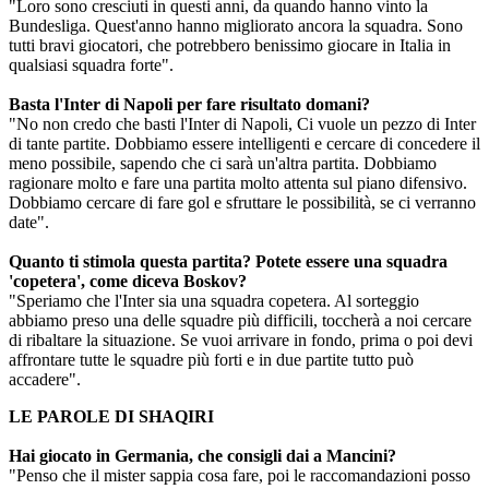
"Loro sono cresciuti in questi anni, da quando hanno vinto la
Bundesliga. Quest'anno hanno migliorato ancora la squadra. Sono
tutti bravi giocatori, che potrebbero benissimo giocare in Italia in
qualsiasi squadra forte".
Basta l'Inter di Napoli per fare risultato domani?
"No non credo che basti l'Inter di Napoli, Ci vuole un pezzo di Inter
di tante partite. Dobbiamo essere intelligenti e cercare di concedere il
meno possibile, sapendo che ci sarà un'altra partita. Dobbiamo
ragionare molto e fare una partita molto attenta sul piano difensivo.
Dobbiamo cercare di fare gol e sfruttare le possibilità, se ci verranno
date".
Quanto ti stimola questa partita? Potete essere una squadra
'copetera', come diceva Boskov?
"Speriamo che l'Inter sia una squadra copetera. Al sorteggio
abbiamo preso una delle squadre più difficili, toccherà a noi cercare
di ribaltare la situazione. Se vuoi arrivare in fondo, prima o poi devi
affrontare tutte le squadre più forti e in due partite tutto può
accadere".
LE PAROLE DI SHAQIRI
Hai giocato in Germania, che consigli dai a Mancini?
"Penso che il mister sappia cosa fare, poi le raccomandazioni posso