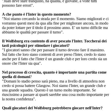
"Juan deve stare tranquillo, ha qualità, è giovane, a volte tutti
possono fare errori".
A che punto è l'Inter in questo momento?
"Noi stiamo cercando la strada per il momento. Siamo migliorati e ci
vorranno questi mesi da qua alla fine per migliorare ancora, in modo
da poter lottare per il titolo il prossimo anno. E' un turno difficile ma
abbiamo le qualità per passare il turno".
Il Wolfsburg era contento di aver pescato l'Inter. Toccherai dei
tasti psicologici per stimolare i giocatori?
"I giocatori sanno che per passare il turno devono fare il massimo.
Sul fatto che loro siano contenti di aver preso l'Inter, credo lo siano
anche per il fatto che l'Inter è un grande club e per loro credo sia un
onore che l'Inter sia qua".
Nel processo di crescita, quanto è importante una partita come
quella di domani
?
"Domani lo stadio penso sarà pieno, ma a livello di atmosfera non
credo si possa battere Glasgow. Noi siamo l'Inter, un grande club e
una grande squadra. Questo è un turno molto importante. Se
riuscissimo a passare ai quarti sarebbe una cosa molto importante per
la nostra confidenza".
Quali giocatori del Wolfsburg potrebbero giocare nell'Inter?