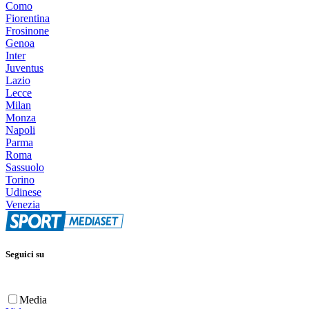
Como
Fiorentina
Frosinone
Genoa
Inter
Juventus
Lazio
Lecce
Milan
Monza
Napoli
Parma
Roma
Sassuolo
Torino
Udinese
Venezia
Seguici su
Media