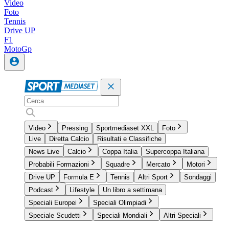
Video
Foto
Tennis
Drive UP
F1
MotoGp
Video
Pressing
Sportmediaset XXL
Foto
Live
Diretta Calcio
Risultati e Classifiche
News Live
Calcio
Coppa Italia
Supercoppa Italiana
Probabili Formazioni
Squadre
Mercato
Motori
Drive UP
Formula E
Tennis
Altri Sport
Sondaggi
Podcast
Lifestyle
Un libro a settimana
Speciali Europei
Speciali Olimpiadi
Speciale Scudetti
Speciali Mondiali
Altri Speciali