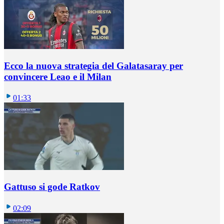
Ecco la nuova strategia del Galatasaray per
convincere Leao e il Milan
01:33
Gattuso si gode Ratkov
02:09