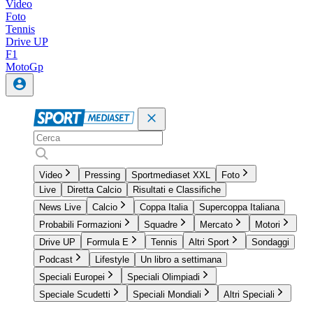
Video
Foto
Tennis
Drive UP
F1
MotoGp
Video
Pressing
Sportmediaset XXL
Foto
Live
Diretta Calcio
Risultati e Classifiche
News Live
Calcio
Coppa Italia
Supercoppa Italiana
Probabili Formazioni
Squadre
Mercato
Motori
Drive UP
Formula E
Tennis
Altri Sport
Sondaggi
Podcast
Lifestyle
Un libro a settimana
Speciali Europei
Speciali Olimpiadi
Speciale Scudetti
Speciali Mondiali
Altri Speciali