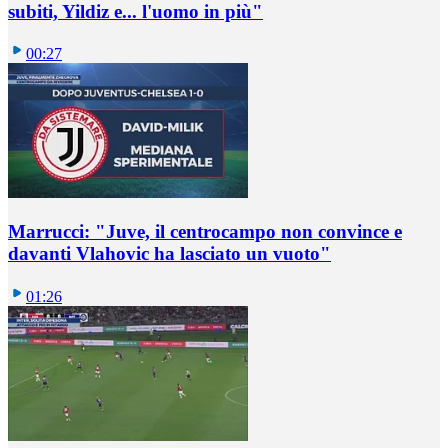
subiti, Yildiz e... l'uomo in più"
00:27
Marrucci: "Juve, il centrocampo non convince e
davanti Vlahovic ha lasciato un vuoto"
01:26