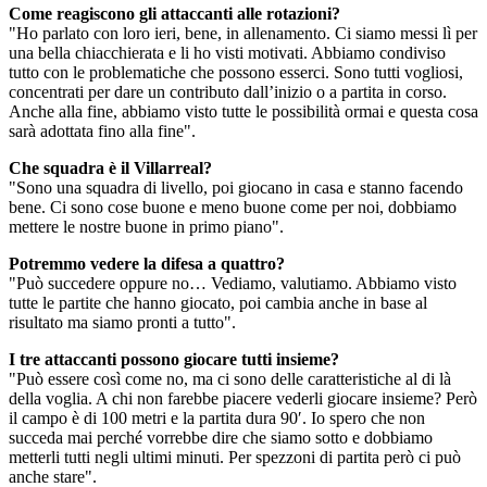
Come reagiscono gli attaccanti alle rotazioni?
"Ho parlato con loro ieri, bene, in allenamento. Ci siamo messi lì per
una bella chiacchierata e li ho visti motivati. Abbiamo condiviso
tutto con le problematiche che possono esserci. Sono tutti vogliosi,
concentrati per dare un contributo dall’inizio o a partita in corso.
Anche alla fine, abbiamo visto tutte le possibilità ormai e questa cosa
sarà adottata fino alla fine".
Che squadra è il Villarreal?
"Sono una squadra di livello, poi giocano in casa e stanno facendo
bene. Ci sono cose buone e meno buone come per noi, dobbiamo
mettere le nostre buone in primo piano".
Potremmo vedere la difesa a quattro?
"Può succedere oppure no… Vediamo, valutiamo. Abbiamo visto
tutte le partite che hanno giocato, poi cambia anche in base al
risultato ma siamo pronti a tutto".
I tre attaccanti possono giocare tutti insieme?
"Può essere così come no, ma ci sono delle caratteristiche al di là
della voglia. A chi non farebbe piacere vederli giocare insieme? Però
il campo è di 100 metri e la partita dura 90′. Io spero che non
succeda mai perché vorrebbe dire che siamo sotto e dobbiamo
metterli tutti negli ultimi minuti. Per spezzoni di partita però ci può
anche stare".