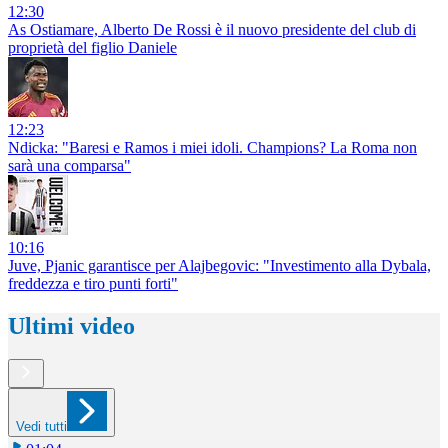
12:30
As Ostiamare, Alberto De Rossi è il nuovo presidente del club di
proprietà del figlio Daniele
12:23
Ndicka: "Baresi e Ramos i miei idoli. Champions? La Roma non
sarà una comparsa"
10:16
Juve, Pjanic garantisce per Alajbegovic: "Investimento alla Dybala,
freddezza e tiro punti forti"
Ultimi video
Vedi tutti