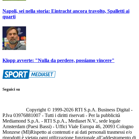
Napoli, sei nella storia: Eintracht ancora travolto, Spalletti ai
quarti
Klopp avverte: "Nulla da perdere, possiamo vincere"
Seguici su
Copyright © 1999-
2026
RTI S.p.A. Business Digital -
P.Iva 03976881007 - Tutti i diritti riservati - Per la pubblicità
Mediamond S.p.A. - RTI S.p.A., Mediaset N.V., sede legale
Amsterdam (Paesi Bassi) - Uffici Viale Europa 46, 20093 Cologno
Monzese (MI)
Rispetto ai contenuti e ai dati personali trasmessi e/o
riprodotti è vietata ogni utilizzazione funzionale all’addestramento di