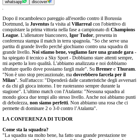
whatsapp
discover
Dopo il rocambolesco pareggio all'esordio contro il Borussia
Dortmund, la
Juventus
fa visita al
Villarreal
con l'obiettivo di
conquistare la prima vittoria nella fase a campionato di
Champions
League
. L'allenatore bianconero,
Igor Tudor
, presenta in
conferenza stampa il match in terra spagnola. "So che serve una
partita di grande livello perché giochiamo contro una squadra di
grande livello.
Noi stiamo bene, vogliamo fare una grande gara
-
ha spiegato il tecnico a Sky Sport - Dobbiamo stare attenti sempre,
mi aspetto la loro qualità. L'abbiamo analizzata e noi dobbiamo
sfruttare quello dove possiamo fargli male". Su
Bremer
e
Thuram
.
"Non è uno stop precauzionale, ma
dovrebbero farcela per il
Milan
". Sull'attacco: "Dipenderà dalle caratteristiche degli avversari
e da chi gli gioca intorno. I tre ruoteranno sempre durante la
stagione". L'ultimo match con l'Atalanta: "Nessuna squadra al
mondo gioca due tempi allo stesso livello. Anche noi abbiamo punti
di debolezza,
non siamo perfetti
. Non abbiamo una rosa che ci
permette di dominare 2 o 3-0 contro l’Atalanta".
LA CONFERENZA DI TUDOR
Come sta la squadra?
"La squadra sta molto bene, ha fatto una grande prestazione tre