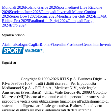
Mondiali 2026
Roland Garros 2026
Sportmediaset Live Riccione
2026
Scudetto Inter 2026
Olimpiadi Invernali Milano Cortina
2026
Super Bowl 2026
Eicma 2025
Mondiale per club 2025
EICMA
Riding Fest 2025
Paralimpiadi Parigi 2024
Olimpiadi Parigi
2024
Euro 2024
Squadra Serie A
Atalanta
Bologna
Cagliari
Como
Fiorentina
Frosinone
Genoa
Inter
Juvent
Seguici su
Copyright © 1999-
2026
RTI S.p.A. Business Digital -
P.Iva 03976881007 - Tutti i diritti riservati - Per la pubblicità
Mediamond S.p.A. - RTI S.p.A., Mediaset N.V., sede legale
Amsterdam (Paesi Bassi) - Uffici Viale Europa 46, 20093 Cologno
Monzese (MI)
Rispetto ai contenuti e ai dati personali trasmessi e/o
riprodotti è vietata ogni utilizzazione funzionale all’addestramento di
sistemi di intelligenza artificiale generativa. È altresì fatto divieto
espresso di utilizzare mezzi automatizzati di data scraping.