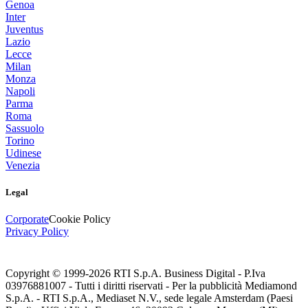
Genoa
Inter
Juventus
Lazio
Lecce
Milan
Monza
Napoli
Parma
Roma
Sassuolo
Torino
Udinese
Venezia
Legal
Corporate
Cookie Policy
Privacy Policy
Copyright © 1999-
2026
RTI S.p.A. Business Digital - P.Iva
03976881007 - Tutti i diritti riservati - Per la pubblicità Mediamond
S.p.A. - RTI S.p.A., Mediaset N.V., sede legale Amsterdam (Paesi