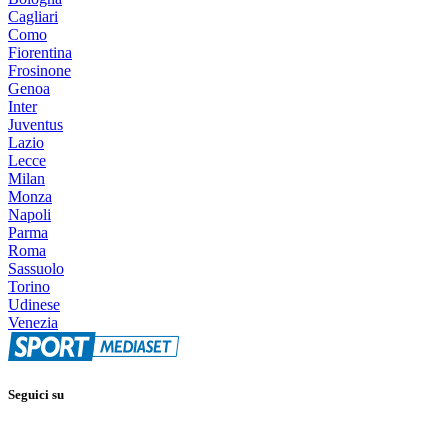
Cagliari
Como
Fiorentina
Frosinone
Genoa
Inter
Juventus
Lazio
Lecce
Milan
Monza
Napoli
Parma
Roma
Sassuolo
Torino
Udinese
Venezia
Seguici su