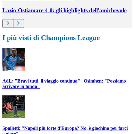
Lazio-Ostiamare 4-0: gli highlights dell'amichevole
I più visti di Champions League
AdL: "Bravi tutti, il viaggio continua" | Osimhen: "Possiamo
arrivare in fondo"
Spalletti: "Napoli più forte d'Europa? No, è giochino per farci
cadere"