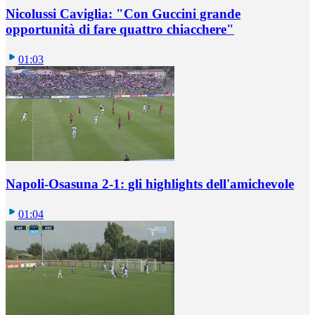
Nicolussi Caviglia: "Con Guccini grande
opportunità di fare quattro chiacchere"
01:03
Napoli-Osasuna 2-1: gli highlights dell'amichevole
01:04