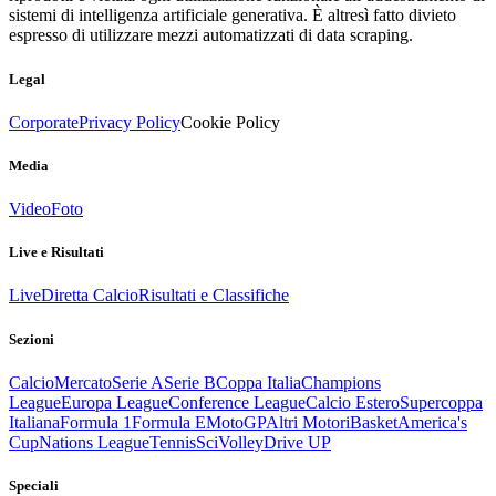
sistemi di intelligenza artificiale generativa. È altresì fatto divieto
espresso di utilizzare mezzi automatizzati di data scraping.
Legal
Corporate
Privacy Policy
Cookie Policy
Media
Video
Foto
Live e Risultati
Live
Diretta Calcio
Risultati e Classifiche
Sezioni
Calcio
Mercato
Serie A
Serie B
Coppa Italia
Champions
League
Europa League
Conference League
Calcio Estero
Supercoppa
Italiana
Formula 1
Formula E
MotoGP
Altri Motori
Basket
America's
Cup
Nations League
Tennis
Sci
Volley
Drive UP
Speciali