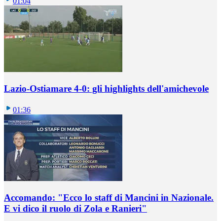
01:04
Lazio-Ostiamare 4-0: gli highlights dell'amichevole
01:36
Accomando: "Ecco lo staff di Mancini in Nazionale.
E vi dico il ruolo di Zola e Ranieri"