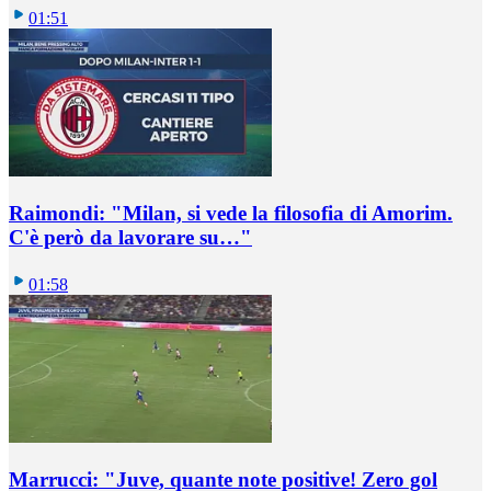
01:51
Raimondi: "Milan, si vede la filosofia di Amorim.
C'è però da lavorare su…"
01:58
Marrucci: "Juve, quante note positive! Zero gol