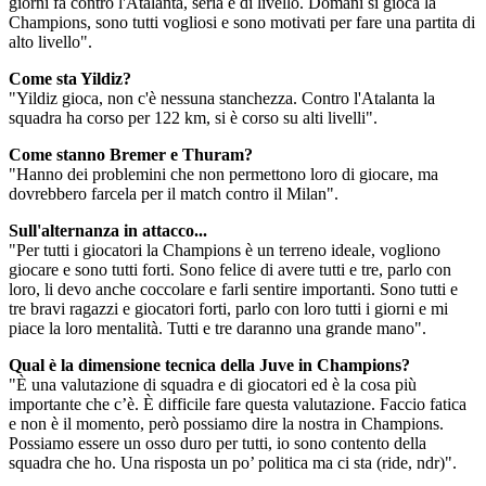
giorni fa contro l'Atalanta, seria e di livello. Domani si gioca la
Champions, sono tutti vogliosi e sono motivati per fare una partita di
alto livello".
Come sta Yildiz?
"Yildiz gioca, non c'è nessuna stanchezza. Contro l'Atalanta la
squadra ha corso per 122 km, si è corso su alti livelli".
Come stanno Bremer e Thuram?
"Hanno dei problemini che non permettono loro di giocare, ma
dovrebbero farcela per il match contro il Milan".
Sull'alternanza in attacco...
"Per tutti i giocatori la Champions è un terreno ideale, vogliono
giocare e sono tutti forti. Sono felice di avere tutti e tre, parlo con
loro, li devo anche coccolare e farli sentire importanti. Sono tutti e
tre bravi ragazzi e giocatori forti, parlo con loro tutti i giorni e mi
piace la loro mentalità. Tutti e tre daranno una grande mano".
Qual è la dimensione tecnica della Juve in Champions?
"È una valutazione di squadra e di giocatori ed è la cosa più
importante che c’è. È difficile fare questa valutazione. Faccio fatica
e non è il momento, però possiamo dire la nostra in Champions.
Possiamo essere un osso duro per tutti, io sono contento della
squadra che ho. Una risposta un po’ politica ma ci sta (ride, ndr)".