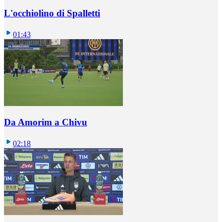
L'occhiolino di Spalletti
01:43
Da Amorim a Chivu
02:18