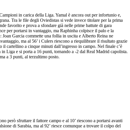
ampioni in carica della Liga. Yamal è ancora out per infortunio e,
na. Tra le file degli Oviedistas si vede invece titolare per la prima
de favorito e prova a sfondare già nelle prime battute di gara
e per portarsi in vantaggio, ma Raphinha colpisce il palo e la
do: Joan Garcia commette una follia in uscita e Alberto Reina ne
ntaggio, ma al 56’ i Culers riescono a riequilibrare il risultato grazie
 il cartellino a cinque minuti dall’ingresso in campo. Nel finale c’è
la in Liga e si porta a 16 punti, tornando a -2 dal Real Madrid capolista.
ma a 3 punti, al terzultimo posto.
o però sfruttare il fattore campo e al 10’ riescono a portarsi avanti
lsione di Sarabia, ma al 92’ riesce comunque a trovare il colpo del