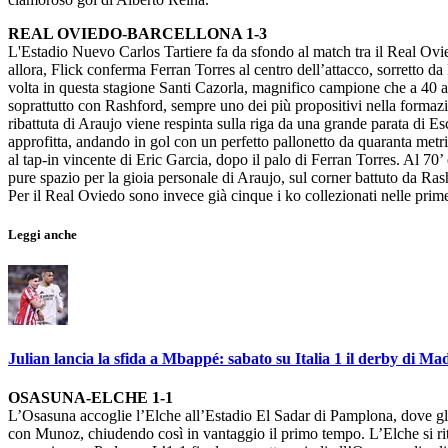
REAL OVIEDO-BARCELLONA 1-3
L'Estadio Nuevo Carlos Tartiere fa da sfondo al match tra il Real Ovi
allora, Flick conferma Ferran Torres al centro dell’attacco, sorretto d
volta in questa stagione Santi Cazorla, magnifico campione che a 40 an
soprattutto con Rashford, sempre uno dei più propositivi nella formaz
ribattuta di Araujo viene respinta sulla riga da una grande parata di E
approfitta, andando in gol con un perfetto pallonetto da quaranta metri
al tap-in vincente di Eric Garcia, dopo il palo di Ferran Torres. Al 70
pure spazio per la gioia personale di Araujo, sul corner battuto da Rashf
Per il Real Oviedo sono invece già cinque i ko collezionati nelle prime
Leggi anche
Julian lancia la sfida a Mbappé: sabato su Italia 1 il derby di Ma
OSASUNA-ELCHE 1-1
L’Osasuna accoglie l’Elche all’Estadio El Sadar di Pamplona, dove gli o
con Munoz, chiudendo così in vantaggio il primo tempo. L’Elche si ritr