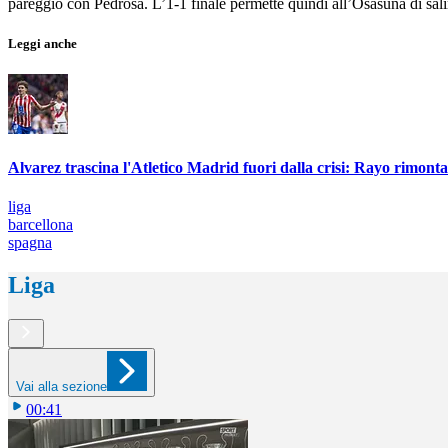
pareggio con Pedrosa. L’1-1 finale permette quindi all’Osasuna di salir
Leggi anche
Alvarez trascina l'Atletico Madrid fuori dalla crisi: Rayo rimonta
liga
barcellona
spagna
Liga
Vai alla sezione
00:41