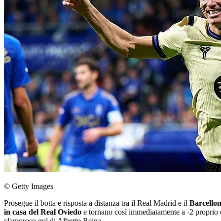
© Getty Images
Prosegue il botta e risposta a distanza tra il Real Madrid e il
Barcello
in casa del Real Oviedo
e tornano così immediatamente a -2 proprio d
clamoroso gol di Alberto Reina.