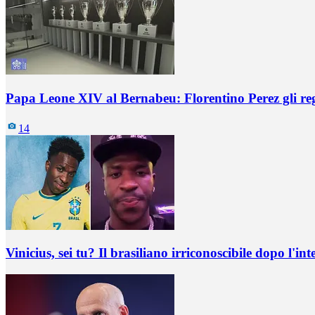
Papa Leone XIV al Bernabeu: Florentino Perez gli re
14
Vinicius, sei tu? Il brasiliano irriconoscibile dopo l'int