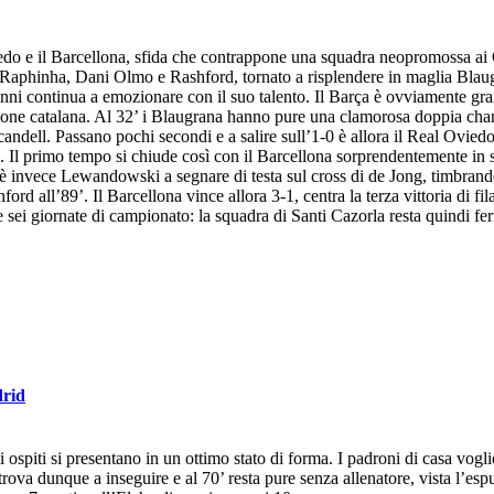
edo e il Barcellona, sfida che contrappone una squadra neopromossa ai C
a Raphinha, Dani Olmo e Rashford, tornato a risplendere in maglia Blaugra
ni continua a emozionare con il suo talento. Il Barça è ovviamente gran
ione catalana. Al 32’ i Blaugrana hanno pure una clamorosa doppia chanc
scandell. Passano pochi secondi e a salire sull’1-0 è allora il Real Ovie
. Il primo tempo si chiude così con il Barcellona sorprendentemente in sva
’ è invece Lewandowski a segnare di testa sul cross di de Jong, timbrando
ord all’89’. Il Barcellona vince allora 3-1, centra la terza vittoria di fi
 sei giornate di campionato: la squadra di Santi Cazorla resta quindi fer
drid
spiti si presentano in un ottimo stato di forma. I padroni di casa voglion
ova dunque a inseguire e al 70’ resta pure senza allenatore, vista l’espu