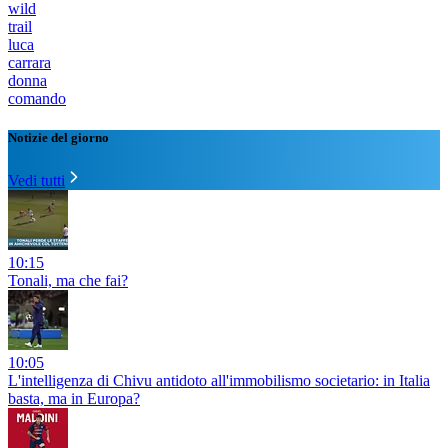
wild
trail
luca
carrara
donna
comando
Notizie del giorno
Vedi tutti
10:15
Tonali, ma che fai?
10:05
L'intelligenza di Chivu antidoto all'immobilismo societario: in Italia
basta, ma in Europa?