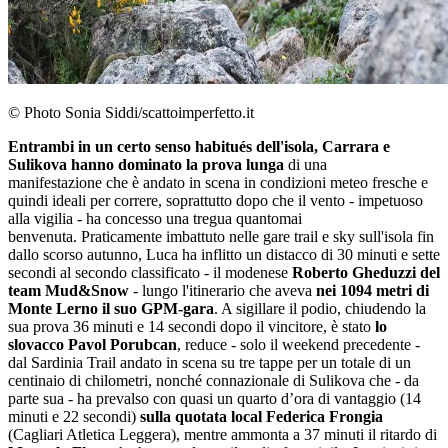
© Photo Sonia Siddi/scattoimperfetto.it
Entrambi in un certo senso habitués dell'isola, Carrara e
Sulikova hanno dominato la prova lunga
di una
manifestazione
che è andato in scena in condizioni meteo fresche e
quindi ideali per correre, soprattutto dopo che il vento - impetuoso
alla vigilia - ha concesso una tregua quantomai
benvenuta. Praticamente imbattuto nelle gare trail e sky sull'isola fin
dallo scorso autunno, Luca ha inflitto un distacco di 30 minuti e sette
secondi al secondo classificato - il modenese
Roberto Gheduzzi del
team Mud&Snow
- lungo l'itinerario che aveva
nei 1094 metri di
Monte Lerno il suo GPM-gara
. A sigillare il podio, chiudendo la
sua prova 36 minuti e 14 secondi dopo il vincitore, è stato
lo
slovacco Pavol Porubcan
, reduce - solo il weekend precedente -
dal Sardinia Trail andato in scena su tre tappe per un totale di un
centinaio di chilometri, nonché connazionale di Sulikova che - da
parte sua - ha prevalso con quasi un quarto d’ora di vantaggio (14
minuti e 22 secondi)
sulla quotata local Federica Frongia
(Cagliari Atletica Leggera), mentre ammonta a 37 minuti il ritardo di