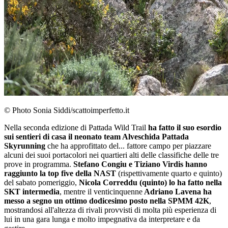
© Photo Sonia Siddi/scattoimperfetto.it
Nella seconda edizione di Pattada Wild Trail
ha fatto il suo esordio
sui sentieri di casa il neonato team Alveschida Pattada
Skyrunning
che ha approfittato del... fattore campo per piazzare
alcuni dei suoi portacolori nei quartieri alti delle classifiche delle tre
prove in programma.
Stefano Congiu e Tiziano Virdis hanno
raggiunto la top five della NAST
(rispettivamente quarto e quinto)
del sabato pomeriggio,
Nicola Correddu (quinto) lo ha fatto nella
SKT intermedia
, mentre il venticinquenne
Adriano Lavena ha
messo a segno un ottimo dodicesimo posto nella SPMM 42K
,
mostrandosi all'altezza di rivali provvisti di molta più esperienza di
lui in una gara lunga e molto impegnativa da interpretare e da