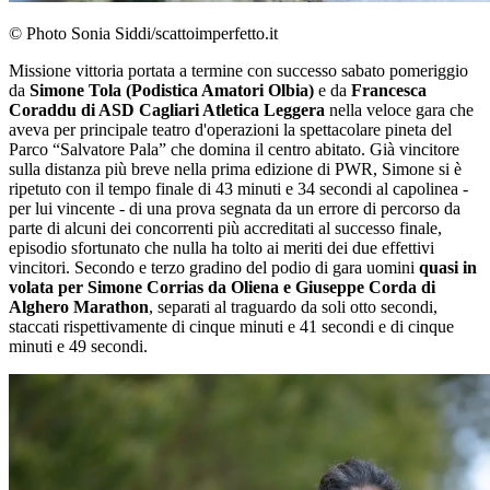
© Photo Sonia Siddi/scattoimperfetto.it
Missione vittoria portata a termine con successo sabato pomeriggio
da
Simone Tola (Podistica Amatori Olbia)
e da
Francesca
Coraddu di ASD Cagliari Atletica Leggera
nella veloce gara che
aveva per principale teatro d'operazioni la spettacolare pineta del
Parco “Salvatore Pala” che domina il centro abitato. Già vincitore
sulla distanza più breve nella prima edizione di PWR, Simone si è
ripetuto con il tempo finale di 43 minuti e 34 secondi al capolinea -
per lui vincente - di una prova segnata da un errore di percorso da
parte di alcuni dei concorrenti più accreditati al successo finale,
episodio sfortunato che nulla ha tolto ai meriti dei due effettivi
vincitori. Secondo e terzo gradino del podio di gara uomini
quasi in
volata per Simone Corrias da Oliena e Giuseppe Corda di
Alghero Marathon
, separati al traguardo da soli otto secondi,
staccati rispettivamente di cinque minuti e 41 secondi e di cinque
minuti e 49 secondi.