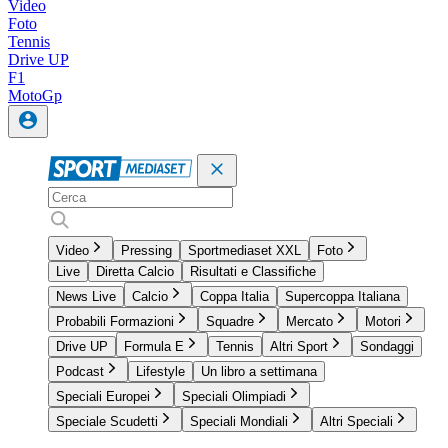
Video
Foto
Tennis
Drive UP
F1
MotoGp
Video
Pressing
Sportmediaset XXL
Foto
Live
Diretta Calcio
Risultati e Classifiche
News Live
Calcio
Coppa Italia
Supercoppa Italiana
Probabili Formazioni
Squadre
Mercato
Motori
Drive UP
Formula E
Tennis
Altri Sport
Sondaggi
Podcast
Lifestyle
Un libro a settimana
Speciali Europei
Speciali Olimpiadi
Speciale Scudetti
Speciali Mondiali
Altri Speciali