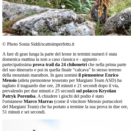
© Photo Sonia Siddi/scattoimperfetto.it
A fare di gran lunga la parte del leone in termini numeri è stata
domenica mattina la non a caso classica e - appunto -
partecipatissima
prova trail da 24 chilometri
che nella prima parte
del suo itinerario e poi in quella finale “calcava” lo stesso terreno
della mountain marathon. In gara uomini
il piemontese Enrico
Mensio
(atleta piemontese tesserato per Margiani Team ASD)
ha
tagliato il traguardo due ore, 28 minuti e 21 secondi dopo il via,
prevalendo per due minuti e 25 secondi
sul polacco Krystian
Patryk Poremba
. A chiudere i giochi del podio è stato
l'oristanese
Marco Marras
(come il vincitore Mensio portacolori
del Margiani Team) che ha portato a termine la sua prova in due ore,
51 minuti e sei secondi.