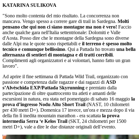
KATARINA SULIKOVA
"Sono molto contenta del mio risultato. La concorrenza non
mancava. Vengo spesso a correre gare di trail in Sardegna.
Molti
pensano che qui non ci siano montagne ma non è vero!
Faccio
anche qualche gara nell'Italia settentrionale: Dolomiti e Valle
d'Aosta. Posso dire che le montagne della Sardegna sono diverse
dalle Alpi ma le quote sono rispettabili e
il terreno è spesso molto
tecnico e comunque bellissimo
. Qui a Pattada ho trovato
una bella
alternanza di sentieri di montagna e di tratti corribili
.
Complimenti agli organizzatori e ai volontari, hanno fatto un gran
lavoro".
Ad aprire il fine settimana di Pattada Wild Trail, organizzato con
passione e competenza dalle ragazze e dai ragazzi di
ASD
s’Alvéschida EXP/Pattada Skyrunning
e premiato dalla
partecipazione di oltre quattrocento tra atleti e amanti delle
escursioni in natura, era stata nel pomeriggio di sabato 16 maggio
la
prova d’ingresso Nodu Altu Short Trail
(NAST, 10 chilometri
per 430 metri D+). Domenica 17 invece, un'ora e mezza dopo il via
della fin lì inedita mountain marathon - era scattata
la prova
intermedia Serra ‘e Kelos Trail
(SKT, 24 chilometri per 1500
metri D+), vale a dire le due distanze originali dell’evento.