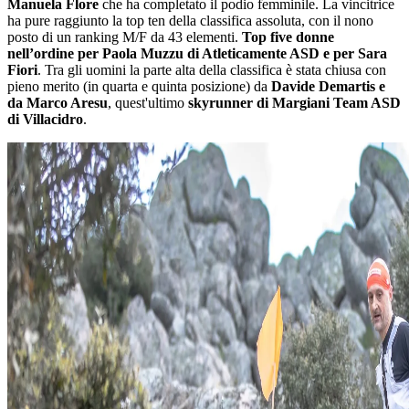
Manuela Flore
che ha completato il podio femminile. La vincitrice
ha pure raggiunto la top ten della classifica assoluta, con il nono
posto di un ranking M/F da 43 elementi.
Top five donne
nell’ordine per Paola Muzzu di Atleticamente ASD e per Sara
Fiori
. Tra gli uomini la parte alta della classifica è stata chiusa con
pieno merito (in quarta e quinta posizione) da
Davide Demartis e
da Marco Aresu
, quest'ultimo
skyrunner di Margiani Team ASD
di Villacidro
.