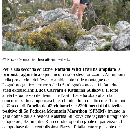
© Photo Sonia Siddi/scattoimperfetto.it
Per la sua seconda edizione,
Pattada Wild Trail ha ampliato la
proposta agonistica
e più ancora i suoi stessi orizzonti. Ad imporsi
nella prova clou dell’evento ambientato sulle montagne del
Logudoro (antico territorio della Sardegna) sono stati infatti due
atleti extraisolani:
Luca Carrara e Katarina Sulikova
. Il forte
atleta bergamasco del team The North Face ha sbaragliato la
concorrenza in campo maschile, chiudendo in quattro ore, 12 minuti
e 30 secondi
l’anello da 42 chilometri e 2200 metri di dislivello
positivo di Sa Pedrosa Mountain Marathon (SPMM)
, imitato in
gara donne dalla slovacca Katarina Sulikova che tagliato il traguardo
cinque ore, 33 minuti e 31 secondi dopo il segnale di partenza dal
campo base della centralissima Piazza d’Italia, cuore pulsante del