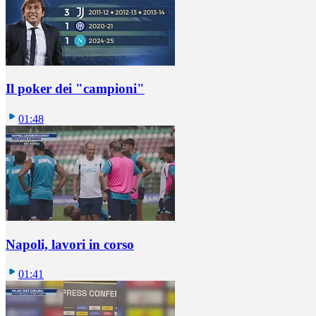
Il poker dei "campioni"
01:48
Napoli, lavori in corso
01:41