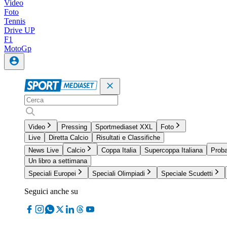
Video
Foto
Tennis
Drive UP
F1
MotoGp
Video
Pressing
Sportmediaset XXL
Foto
Live
Diretta Calcio
Risultati e Classifiche
News Live
Calcio
Coppa Italia
Supercoppa Italiana
Proba
Un libro a settimana
Speciali Europei
Speciali Olimpiadi
Speciale Scudetti
Seguici anche su