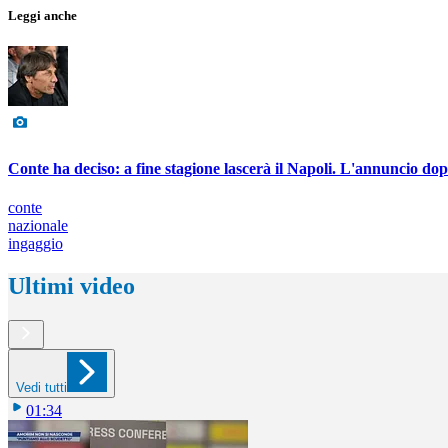
Leggi anche
Conte ha deciso: a fine stagione lascerà il Napoli. L'annuncio dop
conte
nazionale
ingaggio
Ultimi video
Vedi tutti
01:34