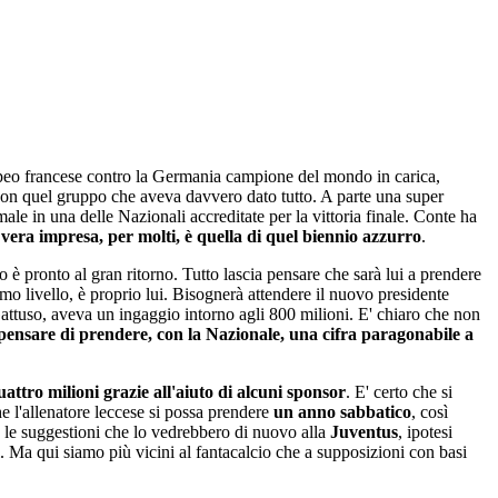
uropeo francese contro la Germania campione del mondo in carica,
, con quel gruppo che aveva davvero dato tutto. A parte una super
le in una delle Nazionali accreditate per la vittoria finale. Conte ha
 vera impresa, per molti, è quella di quel biennio azzurro
.
 è pronto al gran ritorno. Tutto lascia pensare che sarà lui a prendere
mo livello, è proprio lui. Bisognerà attendere il nuovo presidente
Gattuso, aveva un ingaggio intorno agli 800 milioni. E' chiaro che non
 pensare di prendere, con la Nazionale, una cifra paragonabile a
uattro milioni grazie all'aiuto di alcuni sponsor
. E' certo che si
e l'allenatore leccese si possa prendere
un anno sabbatico
, così
he le suggestioni che lo vedrebbero di nuovo alla
Juventus
, ipotesi
i. Ma qui siamo più vicini al fantacalcio che a supposizioni con basi