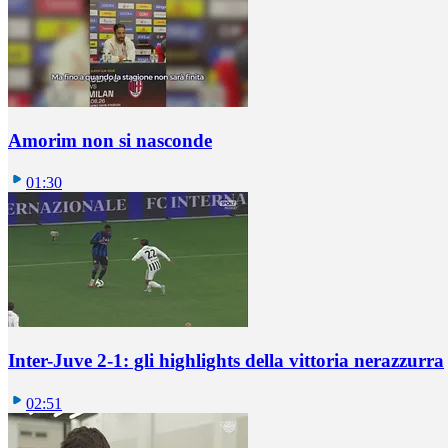
Amorim non si nasconde
01:30
Inter-Juve 2-1: gli highlights della vittoria nerazzurra
02:51