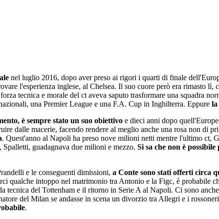
ale
nel luglio 2016, dopo aver preso ai rigori i quarti di finale dell'E
ovare l'esperienza inglese, al Chelsea. Il suo cuore però era rimasto lì
 forza tecnica e morale del ct aveva saputo trasformare una squadra norma
e nazionali, una Premier League e una F.A. Cup in Inghilterra. Eppure
la
mento, è sempre stato un suo obiettivo
e dieci anni dopo quell'Europeo
ruire dalle macerie, facendo rendere al meglio anche una rosa non di pri
a
. Quest'anno al Napoli ha preso nove milioni netti mentre l'ultimo ct, 
e, Spalletti, guadagnava due milioni e mezzo.
Si sa che non è possibile
randelli e le conseguenti dimissioni,
a Conte sono stati offerti circa q
rci qualche intoppo nel matrimonio tra Antonio e la Figc, è probabile ch
uida tecnica del Tottenham e il ritorno in Serie A al Napoli. Ci sono anc
atore del Milan se andasse in scena un divorzio tra Allegri e i rossoner
robabile
.