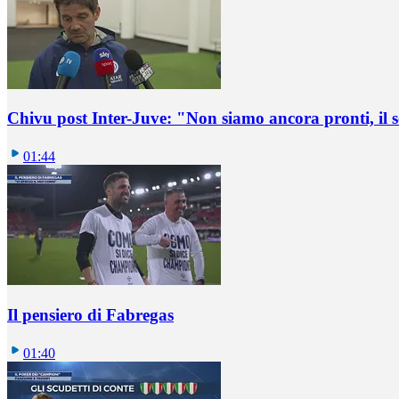
Chivu post Inter-Juve: "Non siamo ancora pronti, il
01:44
Il pensiero di Fabregas
01:40