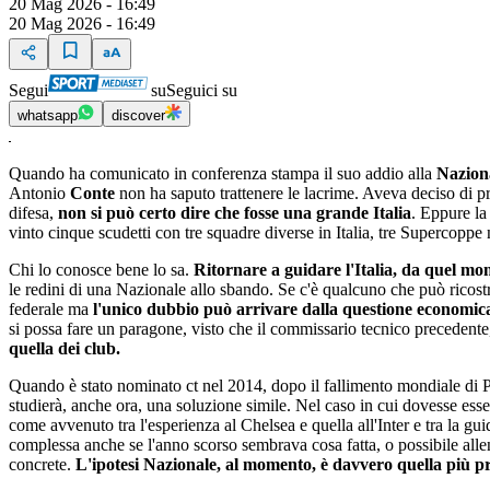
20 Mag 2026 - 16:49
20 Mag 2026 - 16:49
Segui
su
Seguici su
whatsapp
discover
Quando ha comunicato in conferenza stampa il suo addio alla
Nazion
Antonio
Conte
non ha saputo trattenere le lacrime. Aveva deciso di pr
difesa,
non si può certo dire che fosse una grande Italia
. Eppure la
vinto cinque scudetti con tre squadre diverse in Italia, tre Supercopp
Chi lo conosce bene lo sa.
Ritornare a guidare l'Italia, da quel mo
le redini di una Nazionale allo sbando. Se c'è qualcuno che può ricost
federale ma
l'unico dubbio può arrivare dalla questione economic
si possa fare un paragone, visto che il commissario tecnico precedent
quella dei club.
Quando è stato nominato ct nel 2014, dopo il fallimento mondiale di P
studierà, anche ora, una soluzione simile. Nel caso in cui dovesse esse
come avvenuto tra l'esperienza al Chelsea e quella all'Inter e tra la g
complessa anche se l'anno scorso sembrava cosa fatta, o possibile allen
concrete.
L'ipotesi Nazionale, al momento, è davvero quella più p