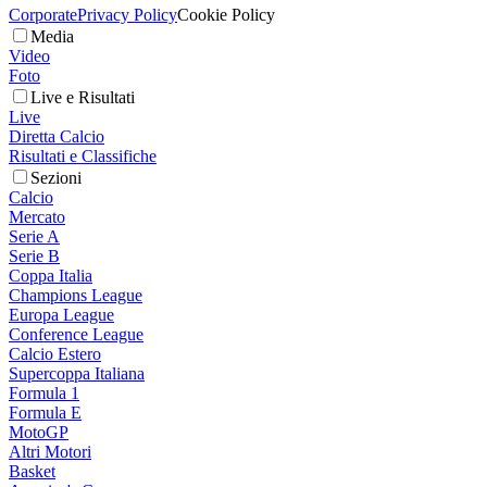
Corporate
Privacy Policy
Cookie Policy
Media
Video
Foto
Live e Risultati
Live
Diretta Calcio
Risultati e Classifiche
Sezioni
Calcio
Mercato
Serie A
Serie B
Coppa Italia
Champions League
Europa League
Conference League
Calcio Estero
Supercoppa Italiana
Formula 1
Formula E
MotoGP
Altri Motori
Basket