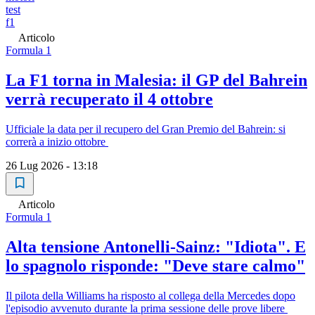
test
f1
Articolo
Formula 1
La F1 torna in Malesia: il GP del Bahrein
verrà recuperato il 4 ottobre
Ufficiale la data per il recupero del Gran Premio del Bahrein: si
correrà a inizio ottobre
26 Lug 2026 - 13:18
Articolo
Formula 1
Alta tensione Antonelli-Sainz: "Idiota". E
lo spagnolo risponde: "Deve stare calmo"
Il pilota della Williams ha risposto al collega della Mercedes dopo
l'episodio avvenuto durante la prima sessione delle prove libere