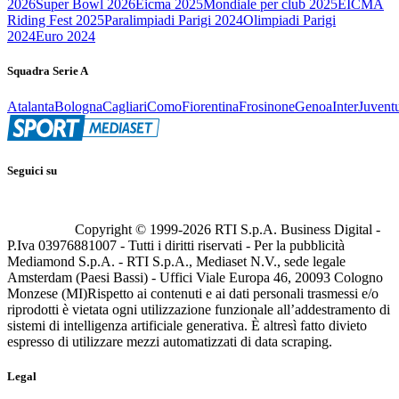
2026
Super Bowl 2026
Eicma 2025
Mondiale per club 2025
EICMA
Riding Fest 2025
Paralimpiadi Parigi 2024
Olimpiadi Parigi
2024
Euro 2024
Squadra Serie A
Atalanta
Bologna
Cagliari
Como
Fiorentina
Frosinone
Genoa
Inter
Juvent
Seguici su
Copyright © 1999-
2026
RTI S.p.A. Business Digital -
P.Iva 03976881007 - Tutti i diritti riservati - Per la pubblicità
Mediamond S.p.A. - RTI S.p.A., Mediaset N.V., sede legale
Amsterdam (Paesi Bassi) - Uffici Viale Europa 46, 20093 Cologno
Monzese (MI)
Rispetto ai contenuti e ai dati personali trasmessi e/o
riprodotti è vietata ogni utilizzazione funzionale all’addestramento di
sistemi di intelligenza artificiale generativa. È altresì fatto divieto
espresso di utilizzare mezzi automatizzati di data scraping.
Legal