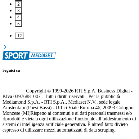
2
3
4
5
...
12
Seguici su
Copyright © 1999-
2026
RTI S.p.A. Business Digital -
P.Iva 03976881007 - Tutti i diritti riservati - Per la pubblicità
Mediamond S.p.A. - RTI S.p.A., Mediaset N.V., sede legale
Amsterdam (Paesi Bassi) - Uffici Viale Europa 46, 20093 Cologno
Monzese (MI)
Rispetto ai contenuti e ai dati personali trasmessi e/o
riprodotti è vietata ogni utilizzazione funzionale all’addestramento di
sistemi di intelligenza artificiale generativa. È altresì fatto divieto
espresso di utilizzare mezzi automatizzati di data scraping.