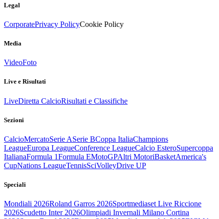
Legal
Corporate
Privacy Policy
Cookie Policy
Media
Video
Foto
Live e Risultati
Live
Diretta Calcio
Risultati e Classifiche
Sezioni
Calcio
Mercato
Serie A
Serie B
Coppa Italia
Champions
League
Europa League
Conference League
Calcio Estero
Supercoppa
Italiana
Formula 1
Formula E
MotoGP
Altri Motori
Basket
America's
Cup
Nations League
Tennis
Sci
Volley
Drive UP
Speciali
Mondiali 2026
Roland Garros 2026
Sportmediaset Live Riccione
2026
Scudetto Inter 2026
Olimpiadi Invernali Milano Cortina