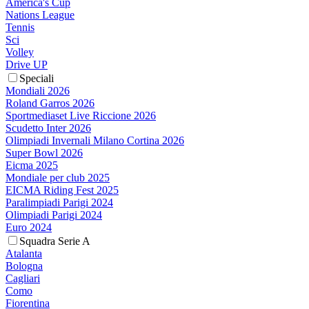
America's Cup
Nations League
Tennis
Sci
Volley
Drive UP
Speciali
Mondiali 2026
Roland Garros 2026
Sportmediaset Live Riccione 2026
Scudetto Inter 2026
Olimpiadi Invernali Milano Cortina 2026
Super Bowl 2026
Eicma 2025
Mondiale per club 2025
EICMA Riding Fest 2025
Paralimpiadi Parigi 2024
Olimpiadi Parigi 2024
Euro 2024
Squadra Serie A
Atalanta
Bologna
Cagliari
Como
Fiorentina