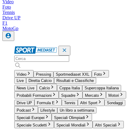
Video
Foto
Tennis
Drive UP
F1
MotoGp
Video
Pressing
Sportmediaset XXL
Foto
Live
Diretta Calcio
Risultati e Classifiche
News Live
Calcio
Coppa Italia
Supercoppa Italiana
Probabili Formazioni
Squadre
Mercato
Motori
Drive UP
Formula E
Tennis
Altri Sport
Sondaggi
Podcast
Lifestyle
Un libro a settimana
Speciali Europei
Speciali Olimpiadi
Speciale Scudetti
Speciali Mondiali
Altri Speciali