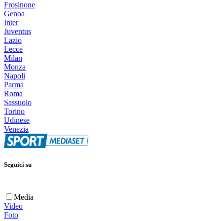
Frosinone
Genoa
Inter
Juventus
Lazio
Lecce
Milan
Monza
Napoli
Parma
Roma
Sassuolo
Torino
Udinese
Venezia
Seguici su
Media
Video
Foto