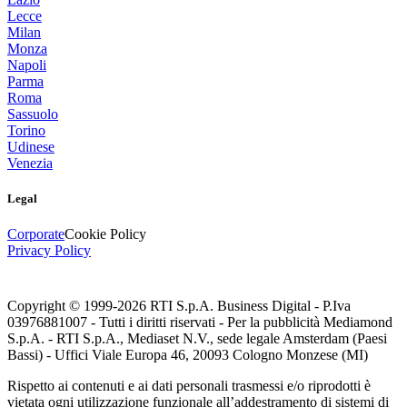
Lecce
Milan
Monza
Napoli
Parma
Roma
Sassuolo
Torino
Udinese
Venezia
Legal
Corporate
Cookie Policy
Privacy Policy
Copyright © 1999-
2026
RTI S.p.A. Business Digital - P.Iva
03976881007 - Tutti i diritti riservati - Per la pubblicità Mediamond
S.p.A. - RTI S.p.A., Mediaset N.V., sede legale Amsterdam (Paesi
Bassi) - Uffici Viale Europa 46, 20093 Cologno Monzese (MI)
Rispetto ai contenuti e ai dati personali trasmessi e/o riprodotti è
vietata ogni utilizzazione funzionale all’addestramento di sistemi di