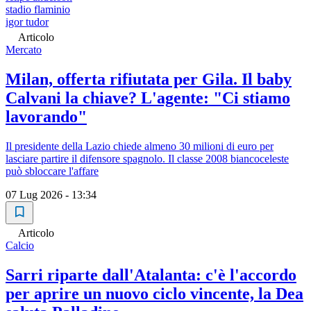
stadio flaminio
igor tudor
Articolo
Mercato
Milan, offerta rifiutata per Gila. Il baby
Calvani la chiave? L'agente: "Ci stiamo
lavorando"
Il presidente della Lazio chiede almeno 30 milioni di euro per
lasciare partire il difensore spagnolo. Il classe 2008 biancoceleste
può sbloccare l'affare
07 Lug 2026 - 13:34
Articolo
Calcio
Sarri riparte dall'Atalanta: c'è l'accordo
per aprire un nuovo ciclo vincente, la Dea