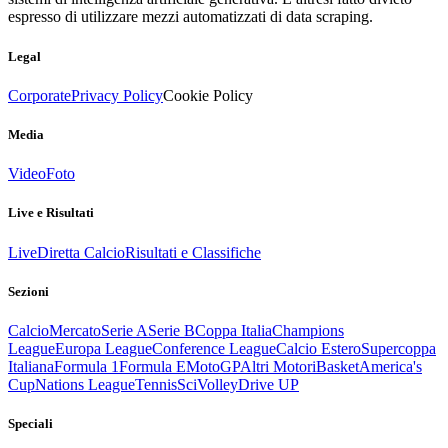
espresso di utilizzare mezzi automatizzati di data scraping.
Legal
Corporate
Privacy Policy
Cookie Policy
Media
Video
Foto
Live e Risultati
Live
Diretta Calcio
Risultati e Classifiche
Sezioni
Calcio
Mercato
Serie A
Serie B
Coppa Italia
Champions
League
Europa League
Conference League
Calcio Estero
Supercoppa
Italiana
Formula 1
Formula E
MotoGP
Altri Motori
Basket
America's
Cup
Nations League
Tennis
Sci
Volley
Drive UP
Speciali