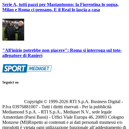
Serie A, tutti pazzi per Mastantuono: la Fiorentina lo sogna,
Milan e Roma ci pensano. E il Real lo lascia a casa
"All'inizio potrebbe non piacere": Roma si interroga sul toto-
allenatore di Ranieri
Seguici su
Copyright © 1999-
2026
RTI S.p.A. Business Digital -
P.Iva 03976881007 - Tutti i diritti riservati - Per la pubblicità
Mediamond S.p.A. - RTI S.p.A., Mediaset N.V., sede legale
Amsterdam (Paesi Bassi) - Uffici Viale Europa 46, 20093 Cologno
Monzese (MI)
Rispetto ai contenuti e ai dati personali trasmessi e/o
riprodotti è vietata ogni utilizzazione funzionale all’addestramento di