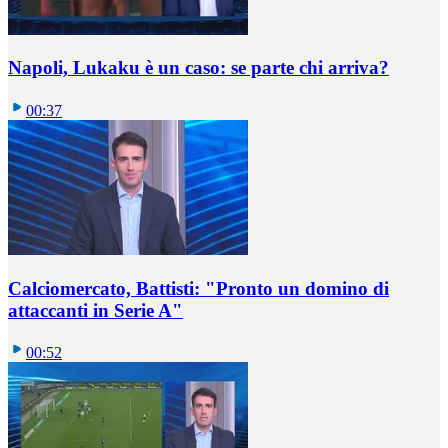
Napoli, Lukaku è un caso: se parte chi arriva?
00:37
Calciomercato, Battisti: "Pronto un domino di
attaccanti in Serie A"
00:52