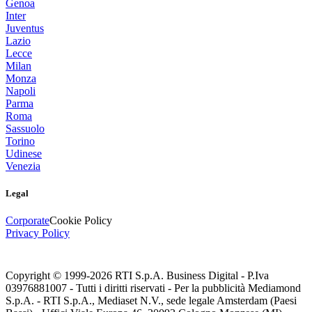
Genoa
Inter
Juventus
Lazio
Lecce
Milan
Monza
Napoli
Parma
Roma
Sassuolo
Torino
Udinese
Venezia
Legal
Corporate
Cookie Policy
Privacy Policy
Copyright © 1999-
2026
RTI S.p.A. Business Digital - P.Iva
03976881007 - Tutti i diritti riservati - Per la pubblicità Mediamond
S.p.A. - RTI S.p.A., Mediaset N.V., sede legale Amsterdam (Paesi