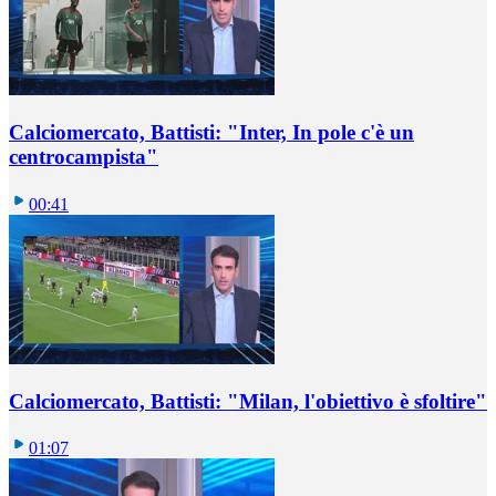
Calciomercato, Battisti: "Inter, In pole c'è un
centrocampista"
00:41
Calciomercato, Battisti: "Milan, l'obiettivo è sfoltire"
01:07