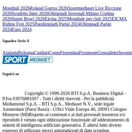
Mondiali 2026
Roland Garros 2026
Sportmediaset Live Riccione
2026
Scudetto Inter 2026
Olimpiadi Invernali Milano Cortina
2026
Super Bowl 2026
Eicma 2025
Mondiale per club 2025
EICMA
Riding Fest 2025
Paralimpiadi Parigi 2024
Olimpiadi Parigi
2024
Euro 2024
Squadra Serie A
Atalanta
Bologna
Cagliari
Como
Fiorentina
Frosinone
Genoa
Inter
Juvent
Seguici su
Copyright © 1999-
2026
RTI S.p.A. Business Digital -
P.Iva 03976881007 - Tutti i diritti riservati - Per la pubblicità
Mediamond S.p.A. - RTI S.p.A., Mediaset N.V., sede legale
Amsterdam (Paesi Bassi) - Uffici Viale Europa 46, 20093 Cologno
Monzese (MI)
Rispetto ai contenuti e ai dati personali trasmessi e/o
riprodotti è vietata ogni utilizzazione funzionale all’addestramento di
sistemi di intelligenza artificiale generativa. È altresì fatto divieto
espresso di utilizzare mezzi automatizzati di data scraping.