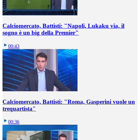
Calciomercato, Battisti: "Napoli, Lukaku via, il
sogno è un big della Premier"
00:43
Calciomercato, Battisti: "Roma, Gasperini vuole un
trequartista"
00:36