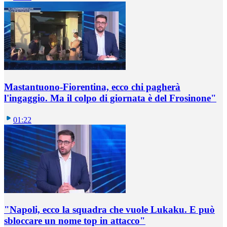
Mastantuono-Fiorentina, ecco chi pagherà
l'ingaggio. Ma il colpo di giornata è del Frosinone"
01:22
"Napoli, ecco la squadra che vuole Lukaku. E può
sbloccare un nome top in attacco"