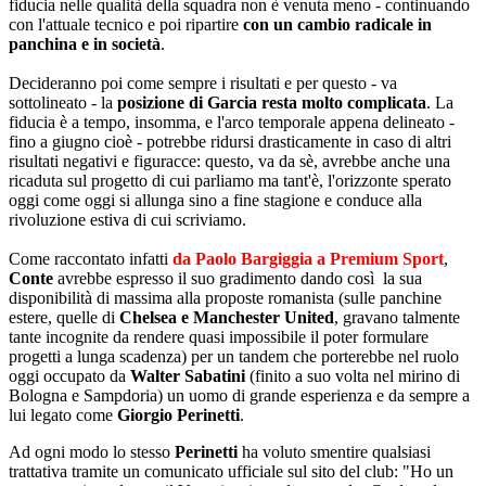
fiducia nelle qualità della squadra non è venuta meno - continuando
con l'attuale tecnico e poi ripartire
con un cambio radicale in
panchina e in società
.
Decideranno poi come sempre i risultati e per questo - va
sottolineato - la
posizione di Garcia resta molto complicata
. La
fiducia è a tempo, insomma, e l'arco temporale appena delineato -
fino a giugno cioè - potrebbe ridursi drasticamente in caso di altri
risultati negativi e figuracce: questo, va da sè, avrebbe anche una
ricaduta sul progetto di cui parliamo ma tant'è, l'orizzonte sperato
oggi come oggi si allunga sino a fine stagione e conduce alla
rivoluzione estiva di cui scriviamo.
Come raccontato infatti
da Paolo Bargiggia a Premium Sport
,
Conte
avrebbe espresso il suo gradimento dando così la sua
disponibilità di massima alla proposte romanista (sulle panchine
estere, quelle di
Chelsea e Manchester United
, gravano talmente
tante incognite da rendere quasi impossibile il poter formulare
progetti a lunga scadenza) per un tandem che porterebbe nel ruolo
oggi occupato da
Walter Sabatini
(finito a suo volta nel mirino di
Bologna e Sampdoria) un uomo di grande esperienza e da sempre a
lui legato come
Giorgio Perinetti
.
Ad ogni modo lo stesso
Perinetti
ha voluto smentire qualsiasi
trattativa tramite un comunicato ufficiale sul sito del club: "Ho un