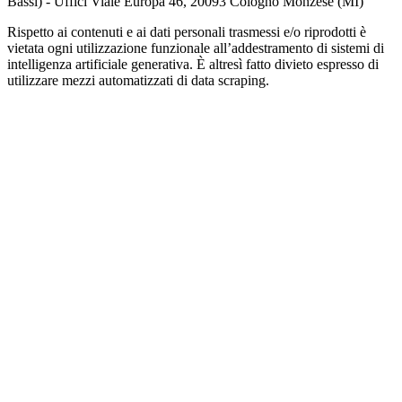
Bassi) - Uffici Viale Europa 46, 20093 Cologno Monzese (MI)
Rispetto ai contenuti e ai dati personali trasmessi e/o riprodotti è
vietata ogni utilizzazione funzionale all’addestramento di sistemi di
intelligenza artificiale generativa. È altresì fatto divieto espresso di
utilizzare mezzi automatizzati di data scraping.