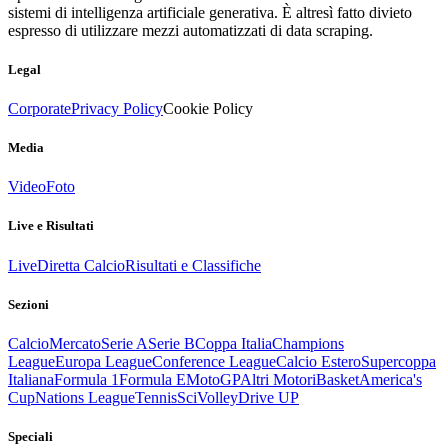
sistemi di intelligenza artificiale generativa. È altresì fatto divieto
espresso di utilizzare mezzi automatizzati di data scraping.
Legal
Corporate
Privacy Policy
Cookie Policy
Media
Video
Foto
Live e Risultati
Live
Diretta Calcio
Risultati e Classifiche
Sezioni
Calcio
Mercato
Serie A
Serie B
Coppa Italia
Champions
League
Europa League
Conference League
Calcio Estero
Supercoppa
Italiana
Formula 1
Formula E
MotoGP
Altri Motori
Basket
America's
Cup
Nations League
Tennis
Sci
Volley
Drive UP
Speciali