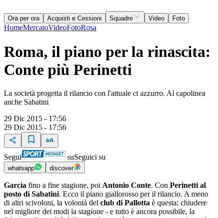
Ora per ora
Acquisti e Cessioni
Squadre
Video
Foto
Home
Mercato
Video
Foto
Rosa
Roma, il piano per la rinascita:
Conte più Perinetti
La società progetta il rilancio con l'attuale ct azzurro. Al capolinea
anche Sabatini
29 Dic 2015 - 17:56
29 Dic 2015 - 17:56
Segui
su
Seguici su
whatsapp
discover
Garcia
fino a fine stagione, poi
Antonio Conte
. Con
Perinetti al
posto di Sabatini
. Ecco il piano giallorosso per il rilancio. A meno
di altri scivoloni, la volontà del
club di Pallotta
è questa: chiudere
nel migliore dei modi la stagione - e tutto è ancora possibile, la