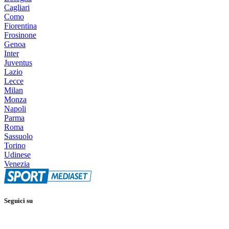
Cagliari
Como
Fiorentina
Frosinone
Genoa
Inter
Juventus
Lazio
Lecce
Milan
Monza
Napoli
Parma
Roma
Sassuolo
Torino
Udinese
Venezia
Seguici su