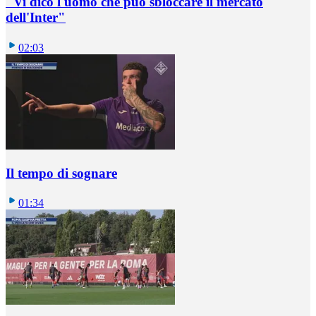
"Vi dico l'uomo che può sbloccare il mercato
dell'Inter"
02:03
Il tempo di sognare
01:34