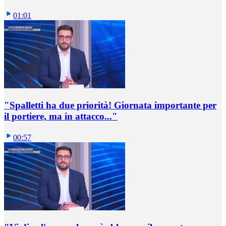
01:01
"Spalletti ha due priorità! Giornata importante per
il portiere, ma in attacco..."
00:57