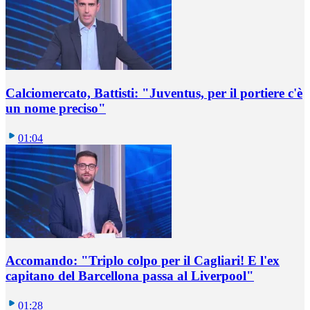
Calciomercato, Battisti: "Juventus, per il portiere c'è
un nome preciso"
01:04
Accomando: "Triplo colpo per il Cagliari! E l'ex
capitano del Barcellona passa al Liverpool"
01:28