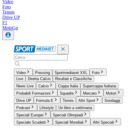
Video
Foto
Tennis
Drive UP
F1
MotoGp
Video
Pressing
Sportmediaset XXL
Foto
Live
Diretta Calcio
Risultati e Classifiche
News Live
Calcio
Coppa Italia
Supercoppa Italiana
Probabili Formazioni
Squadre
Mercato
Motori
Drive UP
Formula E
Tennis
Altri Sport
Sondaggi
Podcast
Lifestyle
Un libro a settimana
Speciali Europei
Speciali Olimpiadi
Speciale Scudetti
Speciali Mondiali
Altri Speciali