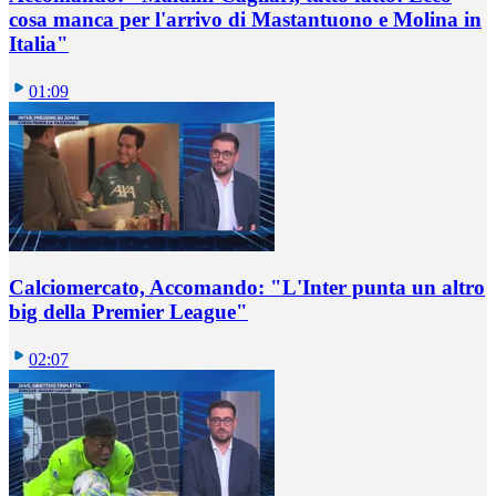
cosa manca per l'arrivo di Mastantuono e Molina in
Italia"
01:09
Calciomercato, Accomando: "L'Inter punta un altro
big della Premier League"
02:07