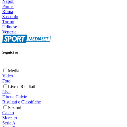
Napoli
Parma
Roma
Sassuolo
Torino
Udinese
Venezia
Seguici su
Media
Video
Foto
Live e Risultati
Live
Diretta Calcio
Risultati e Classifiche
Sezioni
Calcio
Mercato
Serie A