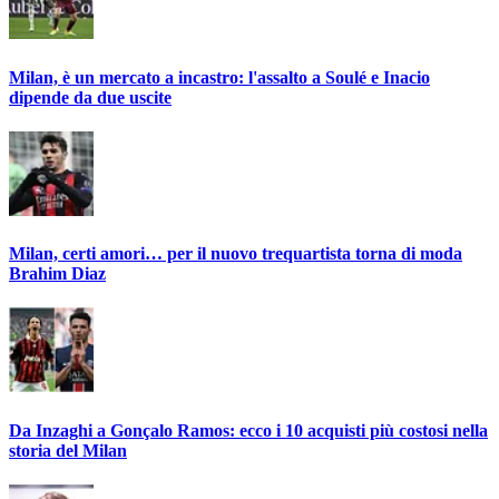
Milan, è un mercato a incastro: l'assalto a Soulé e Inacio
dipende da due uscite
Milan, certi amori… per il nuovo trequartista torna di moda
Brahim Diaz
Da Inzaghi a Gonçalo Ramos: ecco i 10 acquisti più costosi nella
storia del Milan