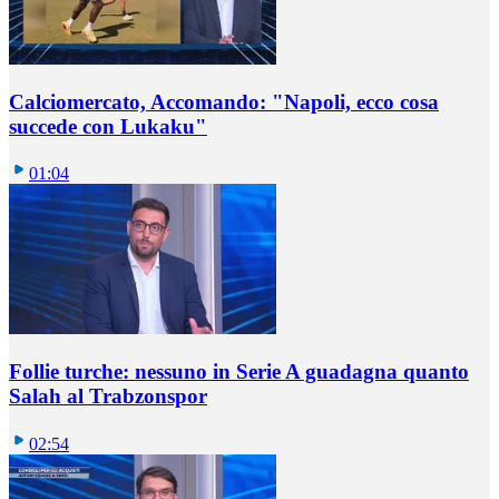
Calciomercato, Accomando: "Napoli, ecco cosa
succede con Lukaku"
01:04
Follie turche: nessuno in Serie A guadagna quanto
Salah al Trabzonspor
02:54