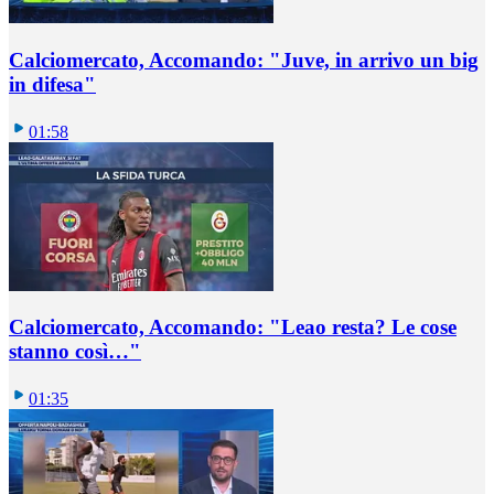
Calciomercato, Accomando: "Juve, in arrivo un big
in difesa"
01:58
Calciomercato, Accomando: "Leao resta? Le cose
stanno così…"
01:35