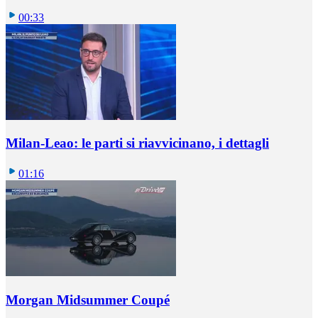
00:33
Milan-Leao: le parti si riavvicinano, i dettagli
01:16
Morgan Midsummer Coupé