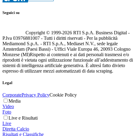
Seguici su
Copyright © 1999-
2026
RTI S.p.A. Business Digital -
P.Iva 03976881007 - Tutti i diritti riservati - Per la pubblicità
Mediamond S.p.A. - RTI S.p.A., Mediaset N.V., sede legale
Amsterdam (Paesi Bassi) - Uffici Viale Europa 46, 20093 Cologno
Monzese (MI)
Rispetto ai contenuti e ai dati personali trasmessi e/o
riprodotti è vietata ogni utilizzazione funzionale all’addestramento di
sistemi di intelligenza artificiale generativa. È altresì fatto divieto
espresso di utilizzare mezzi automatizzati di data scraping.
Legal
Corporate
Privacy Policy
Cookie Policy
Media
Video
Foto
Live e Risultati
Live
Diretta Calcio
Risultati e Classifiche