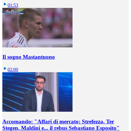
01:53
Il sogno Mastantuono
02:00
Accomando: "Affari di mercato: Strefezza, Ter
Stegen, Maldini e... il rebus Sebastiano Esposito"