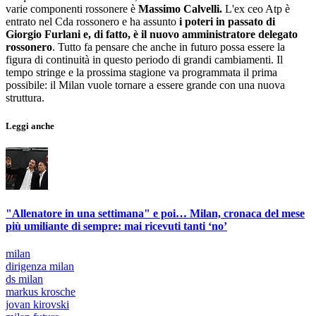
varie componenti rossonere è
Massimo Calvelli.
L'ex ceo Atp è
entrato nel Cda rossonero e ha assunto
i poteri in passato di
Giorgio Furlani e, di fatto, è il nuovo amministratore delegato
rossonero
. Tutto fa pensare che anche in futuro possa essere la
figura di continuità in questo periodo di grandi cambiamenti. Il
tempo stringe e la prossima stagione va programmata il prima
possibile: il Milan vuole tornare a essere grande con una nuova
struttura.
Leggi anche
"Allenatore in una settimana" e poi… Milan, cronaca del mese
più umiliante di sempre: mai ricevuti tanti ‘no’
milan
dirigenza milan
ds milan
markus krosche
jovan kirovski