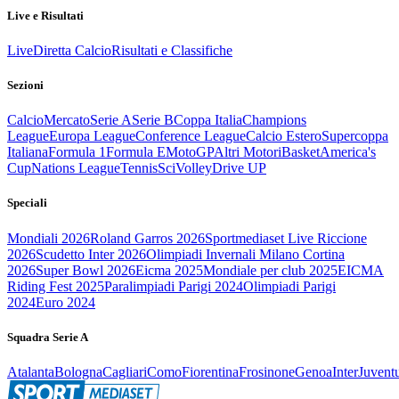
Live e Risultati
Live
Diretta Calcio
Risultati e Classifiche
Sezioni
Calcio
Mercato
Serie A
Serie B
Coppa Italia
Champions
League
Europa League
Conference League
Calcio Estero
Supercoppa
Italiana
Formula 1
Formula E
MotoGP
Altri Motori
Basket
America's
Cup
Nations League
Tennis
Sci
Volley
Drive UP
Speciali
Mondiali 2026
Roland Garros 2026
Sportmediaset Live Riccione
2026
Scudetto Inter 2026
Olimpiadi Invernali Milano Cortina
2026
Super Bowl 2026
Eicma 2025
Mondiale per club 2025
EICMA
Riding Fest 2025
Paralimpiadi Parigi 2024
Olimpiadi Parigi
2024
Euro 2024
Squadra Serie A
Atalanta
Bologna
Cagliari
Como
Fiorentina
Frosinone
Genoa
Inter
Juvent