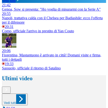
Vedi tutti
21:42
Genoa, Sow si presenta: "Ho voglia di misurarmi con la Serie A"
20:55
Napoli, trattativa calda con il Chelsea per Badiashile: ecco l'offerta
per il difensore
20:31
Como, ufficiale l'arrivo in prestito di Yan Couto
20:06
Fiorentina, Mastantuono è arrivato in città! Domani visite e firma,
tutti i dettagli
19:33
Sassuolo, ufficiale il ritorno di Satalino
Ultimi video
Vedi tutti