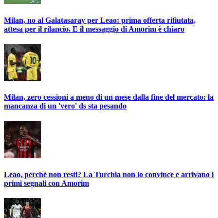
Milan, no al Galatasaray per Leao: prima offerta rifiutata,
attesa per il rilancio. E il messaggio di Amorim è chiaro
Milan, zero cessioni a meno di un mese dalla fine del mercato: la
mancanza di un 'vero' ds sta pesando
Leao, perché non resti? La Turchia non lo convince e arrivano i
primi segnali con Amorim