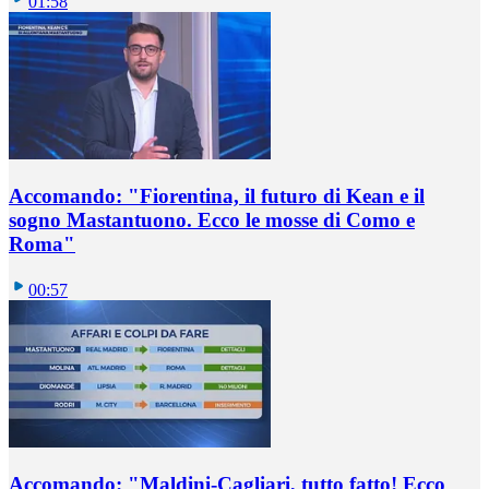
01:58
Accomando: "Fiorentina, il futuro di Kean e il
sogno Mastantuono. Ecco le mosse di Como e
Roma"
00:57
Accomando: "Maldini-Cagliari, tutto fatto! Ecco