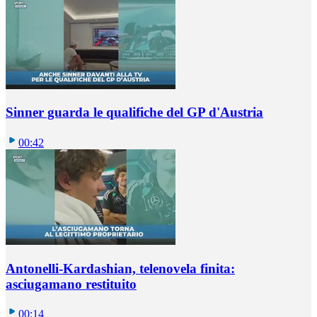
Sinner guarda le qualifiche del GP d'Austria
00:42
Antonelli-Kardashian, telenovela finita:
asciugamano restituito
00:14