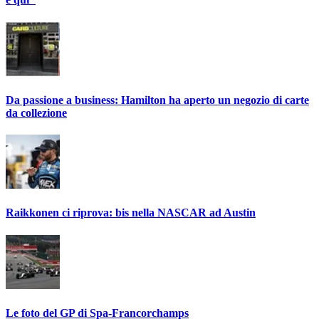
Da passione a business: Hamilton ha aperto un negozio di carte
da collezione
Raikkonen ci riprova: bis nella NASCAR ad Austin
Le foto del GP di Spa-Francorchamps