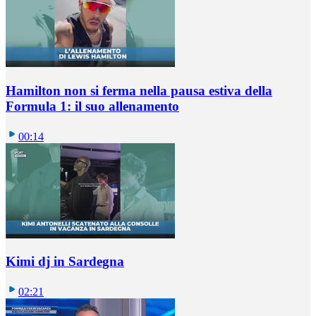
Hamilton non si ferma nella pausa estiva della
Formula 1: il suo allenamento
00:14
Kimi dj in Sardegna
02:21