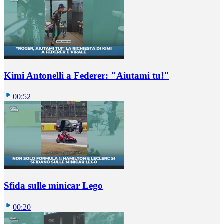
Kimi Antonelli a Federer: "Aiutami tu!"
00:52
Sfida sulle minicar Lego
00:20