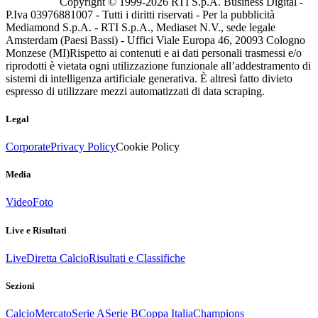
Copyright © 1999-
2026
RTI S.p.A. Business Digital -
P.Iva 03976881007 - Tutti i diritti riservati - Per la pubblicità
Mediamond S.p.A. - RTI S.p.A., Mediaset N.V., sede legale
Amsterdam (Paesi Bassi) - Uffici Viale Europa 46, 20093 Cologno
Monzese (MI)
Rispetto ai contenuti e ai dati personali trasmessi e/o
riprodotti è vietata ogni utilizzazione funzionale all’addestramento di
sistemi di intelligenza artificiale generativa. È altresì fatto divieto
espresso di utilizzare mezzi automatizzati di data scraping.
Legal
Corporate
Privacy Policy
Cookie Policy
Media
Video
Foto
Live e Risultati
Live
Diretta Calcio
Risultati e Classifiche
Sezioni
Calcio
Mercato
Serie A
Serie B
Coppa Italia
Champions