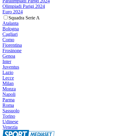
Paralimpiadi Parigi 2024
Olimpiadi Parigi 2024
Euro 2024
Squadra Serie A
Atalanta
Bologna
Cagliari
Como
Fiorentina
Frosinone
Genoa
Inter
Juventus
Lazio
Lecce
Milan
Monza
Napoli
Parma
Roma
Sassuolo
Torino
Udinese
Venezia