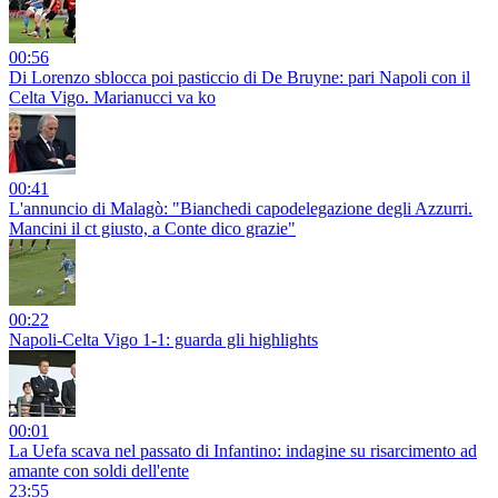
00:56
Di Lorenzo sblocca poi pasticcio di De Bruyne: pari Napoli con il
Celta Vigo. Marianucci va ko
00:41
L'annuncio di Malagò: "Bianchedi capodelegazione degli Azzurri.
Mancini il ct giusto, a Conte dico grazie"
00:22
Napoli-Celta Vigo 1-1: guarda gli highlights
00:01
La Uefa scava nel passato di Infantino: indagine su risarcimento ad
amante con soldi dell'ente
23:55