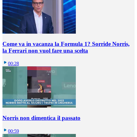
Come va in vacanza la Formula 1? Sorride Norris,
la Ferrari non vuol fare una scelta
00:28
Norris non dimentica il passato
00:59