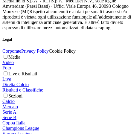
Mediamond S.p.A. - RTI S.p.A., Mediaset N.V., sede legale
Amsterdam (Paesi Bassi) - Uffici Viale Europa 46, 20093 Cologno
Monzese (MI)
Rispetto ai contenuti e ai dati personali trasmessi e/o
riprodotti è vietata ogni utilizzazione funzionale all’addestramento di
sistemi di intelligenza artificiale generativa. È altresì fatto divieto
espresso di utilizzare mezzi automatizzati di data scraping.
Legal
Corporate
Privacy Policy
Cookie Policy
Media
Video
Foto
Live e Risultati
Live
Diretta Calcio
Risultati e Classifiche
Sezioni
Calcio
Mercato
Serie A
Serie B
Coppa Italia
Champions League
Europa League