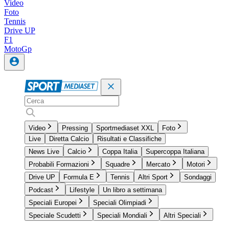
Video
Foto
Tennis
Drive UP
F1
MotoGp
Video
Pressing
Sportmediaset XXL
Foto
Live
Diretta Calcio
Risultati e Classifiche
News Live
Calcio
Coppa Italia
Supercoppa Italiana
Probabili Formazioni
Squadre
Mercato
Motori
Drive UP
Formula E
Tennis
Altri Sport
Sondaggi
Podcast
Lifestyle
Un libro a settimana
Speciali Europei
Speciali Olimpiadi
Speciale Scudetti
Speciali Mondiali
Altri Speciali