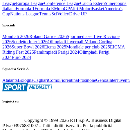
League
Europa League
Conference League
Calcio Estero
Supercoppa
Italiana
Formula 1
Formula E
MotoGP
Altri Motori
Basket
America's
Cup
Nations League
Tennis
Sci
Volley
Drive UP
Speciali
Mondiali 2026
Roland Garros 2026
Sportmediaset Live Riccione
2026
Scudetto Inter 2026
Olimpiadi Invernali Milano Cortina
2026
Super Bowl 2026
Eicma 2025
Mondiale per club 2025
EICMA
Riding Fest 2025
Paralimpiadi Parigi 2024
Olimpiadi Parigi
2024
Euro 2024
Squadra Serie A
Atalanta
Bologna
Cagliari
Como
Fiorentina
Frosinone
Genoa
Inter
Juvent
Seguici su
Copyright © 1999-
2026
RTI S.p.A. Business Digital -
P.Iva 03976881007 - Tutti i diritti riservati - Per la pubblicità