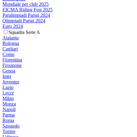
Mondiale per club 2025
EICMA Riding Fest 2025
Paralimpiadi Parigi 2024
Olimpiadi Parigi 2024
Euro 2024
Squadra Serie A
Atalanta
Bologna
Cagliari
Como
Fiorentina
Frosinone
Genoa
Inter
Juventus
Lazio
Lecce
Milan
Monza
Napoli
Parma
Roma
Sassuolo
Torino
Udinese