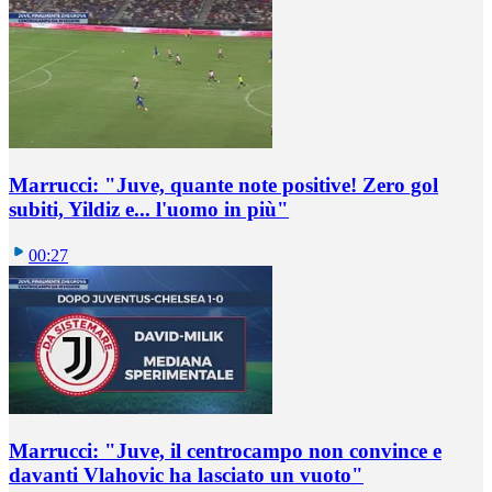
Marrucci: "Juve, quante note positive! Zero gol
subiti, Yildiz e... l'uomo in più"
00:27
Marrucci: "Juve, il centrocampo non convince e
davanti Vlahovic ha lasciato un vuoto"