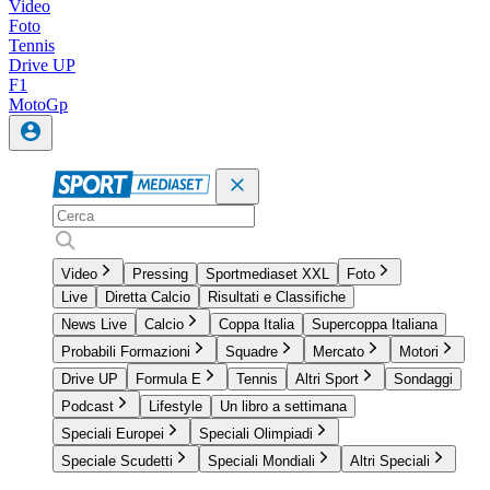
Video
Foto
Tennis
Drive UP
F1
MotoGp
Video
Pressing
Sportmediaset XXL
Foto
Live
Diretta Calcio
Risultati e Classifiche
News Live
Calcio
Coppa Italia
Supercoppa Italiana
Probabili Formazioni
Squadre
Mercato
Motori
Drive UP
Formula E
Tennis
Altri Sport
Sondaggi
Podcast
Lifestyle
Un libro a settimana
Speciali Europei
Speciali Olimpiadi
Speciale Scudetti
Speciali Mondiali
Altri Speciali