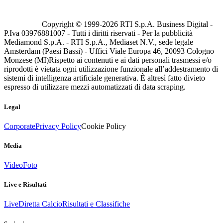
Copyright © 1999-
2026
RTI S.p.A. Business Digital -
P.Iva 03976881007 - Tutti i diritti riservati - Per la pubblicità
Mediamond S.p.A. - RTI S.p.A., Mediaset N.V., sede legale
Amsterdam (Paesi Bassi) - Uffici Viale Europa 46, 20093 Cologno
Monzese (MI)
Rispetto ai contenuti e ai dati personali trasmessi e/o
riprodotti è vietata ogni utilizzazione funzionale all’addestramento di
sistemi di intelligenza artificiale generativa. È altresì fatto divieto
espresso di utilizzare mezzi automatizzati di data scraping.
Legal
Corporate
Privacy Policy
Cookie Policy
Media
Video
Foto
Live e Risultati
Live
Diretta Calcio
Risultati e Classifiche