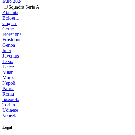
Euro 2024
Squadra Serie A
Atalanta
Bologna
Cagliari
Como
Fiorentina
Frosinone
Genoa
Inter
Juventus
Lazio
Lecce
Milan
Monza
Napoli
Parma
Roma
Sassuolo
Torino
Udinese
Venezia
Legal