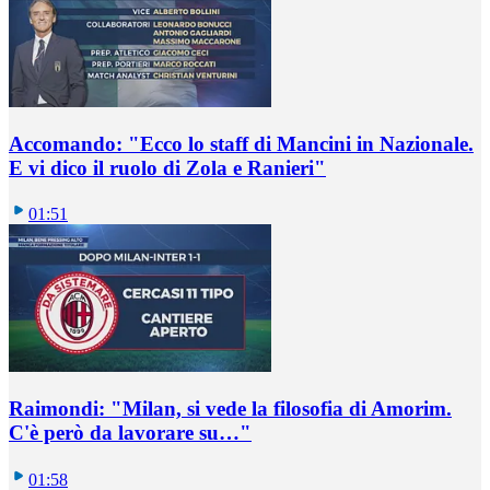
Accomando: "Ecco lo staff di Mancini in Nazionale.
E vi dico il ruolo di Zola e Ranieri"
01:51
Raimondi: "Milan, si vede la filosofia di Amorim.
C'è però da lavorare su…"
01:58