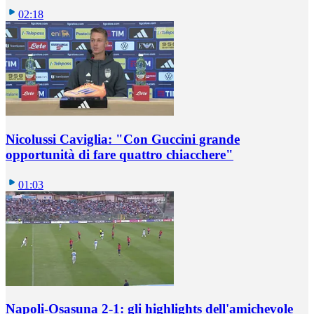
02:18
Nicolussi Caviglia: "Con Guccini grande
opportunità di fare quattro chiacchere"
01:03
Napoli-Osasuna 2-1: gli highlights dell'amichevole