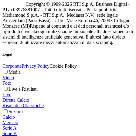
Copyright © 1999-
2026
RTI S.p.A. Business Digital -
P.Iva 03976881007 - Tutti i diritti riservati - Per la pubblicità
Mediamond S.p.A. - RTI S.p.A., Mediaset N.V., sede legale
Amsterdam (Paesi Bassi) - Uffici Viale Europa 46, 20093 Cologno
Monzese (MI)
Rispetto ai contenuti e ai dati personali trasmessi e/o
riprodotti è vietata ogni utilizzazione funzionale all’addestramento di
sistemi di intelligenza artificiale generativa. È altresì fatto divieto
espresso di utilizzare mezzi automatizzati di data scraping.
Legal
Corporate
Privacy Policy
Cookie Policy
Media
Video
Foto
Live e Risultati
Live
Diretta Calcio
Risultati e Classifiche
Sezioni
Calcio
Mercato
Serie A
Serie B