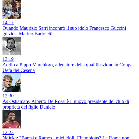
14:17
Quando Maurizio Sarri incontrò il suo idolo Francesco Guccini
grazie a Marino Bartoletti
13:19
Addio a Pippo Marchioro, allenatore della qualificazione in Coppa
Uefa del Cesena
12:30
As Ostiamare, Alberto De Rossi è il nuovo presidente del club di
proprietà del figlio Daniele
12:23
Ndicka: "Baresi e Ramos i miei idoli. Champions? La Roma non