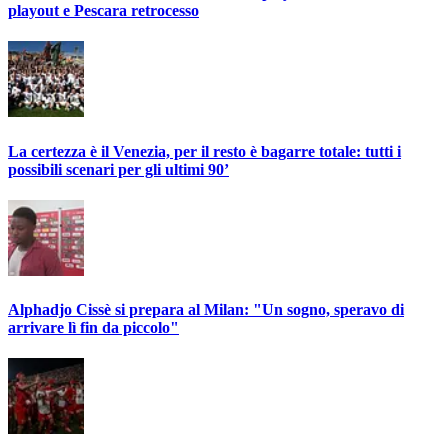
playout e Pescara retrocesso
La certezza è il Venezia, per il resto è bagarre totale: tutti i
possibili scenari per gli ultimi 90’
Alphadjo Cissè si prepara al Milan: "Un sogno, speravo di
arrivare lì fin da piccolo"