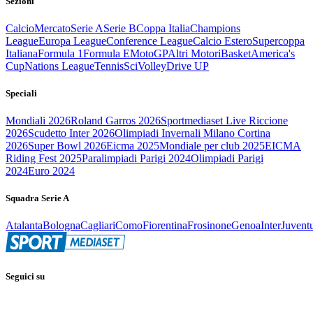
Sezioni
Calcio
Mercato
Serie A
Serie B
Coppa Italia
Champions
League
Europa League
Conference League
Calcio Estero
Supercoppa
Italiana
Formula 1
Formula E
MotoGP
Altri Motori
Basket
America's
Cup
Nations League
Tennis
Sci
Volley
Drive UP
Speciali
Mondiali 2026
Roland Garros 2026
Sportmediaset Live Riccione
2026
Scudetto Inter 2026
Olimpiadi Invernali Milano Cortina
2026
Super Bowl 2026
Eicma 2025
Mondiale per club 2025
EICMA
Riding Fest 2025
Paralimpiadi Parigi 2024
Olimpiadi Parigi
2024
Euro 2024
Squadra Serie A
Atalanta
Bologna
Cagliari
Como
Fiorentina
Frosinone
Genoa
Inter
Juvent
Seguici su