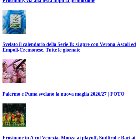
Frosinone, via alla festa dopo la promozione
Svelato il calendario della Serie B: si apre con Verona-Ascoli ed
Empoli-Cremonese. Tutte le giornate
Palermo e Puma svelano la nuova maglia 2026/27 | FOTO
Frosinone in A col Venezia, Monza ai playoff, Sudtirol e Bari ai