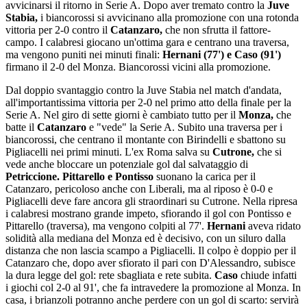
avvicinarsi il ritorno in Serie A. Dopo aver tremato contro la
Juve
Stabia,
i biancorossi si avvicinano alla promozione con una rotonda
vittoria per 2-0 contro il
Catanzaro,
che non sfrutta il fattore-
campo. I calabresi giocano un'ottima gara e centrano una traversa,
ma vengono puniti nei minuti finali:
Hernani (77') e Caso (91')
firmano il 2-0 del Monza. Biancorossi vicini alla promozione.
Dal doppio svantaggio contro la Juve Stabia nel match d'andata,
all'importantissima vittoria per 2-0 nel primo atto della finale per la
Serie A. Nel giro di sette giorni è cambiato tutto per il
Monza,
che
batte il
Catanzaro
e "vede" la Serie A. Subito una traversa per i
biancorossi, che centrano il montante con Birindelli e sbattono su
Pigliacelli nei primi minuti. L'ex Roma salva su
Cutrone,
che si
vede anche bloccare un potenziale gol dal salvataggio di
Petriccione. Pittarello e Pontisso
suonano la carica per il
Catanzaro, pericoloso anche con Liberali, ma al riposo è 0-0 e
Pigliacelli deve fare ancora gli straordinari su Cutrone. Nella ripresa
i calabresi mostrano grande impeto, sfiorando il gol con Pontisso e
Pittarello (traversa), ma vengono colpiti al 77'.
Hernani
aveva ridato
solidità alla mediana del Monza ed è decisivo, con un siluro dalla
distanza che non lascia scampo a Pigliacelli. Il colpo è doppio per il
Catanzaro che, dopo aver sfiorato il pari con D'Alessandro, subisce
la dura legge del gol: rete sbagliata e rete subita.
Caso
chiude infatti
i giochi col 2-0 al 91', che fa intravedere la promozione al Monza. In
casa, i brianzoli potranno anche perdere con un gol di scarto: servirà