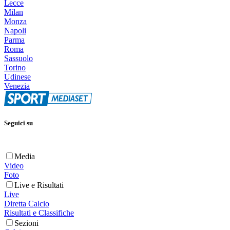
Lecce
Milan
Monza
Napoli
Parma
Roma
Sassuolo
Torino
Udinese
Venezia
Seguici su
Media
Video
Foto
Live e Risultati
Live
Diretta Calcio
Risultati e Classifiche
Sezioni