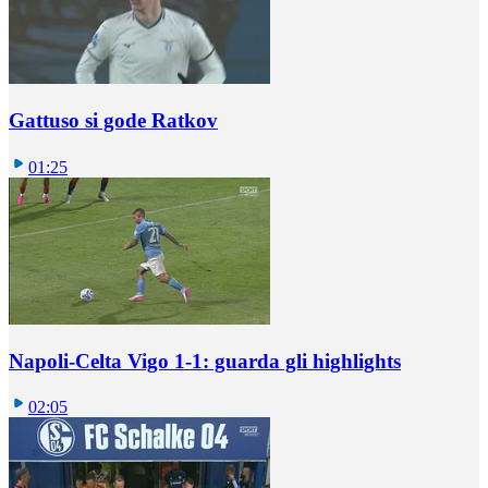
Gattuso si gode Ratkov
01:25
Napoli-Celta Vigo 1-1: guarda gli highlights
02:05