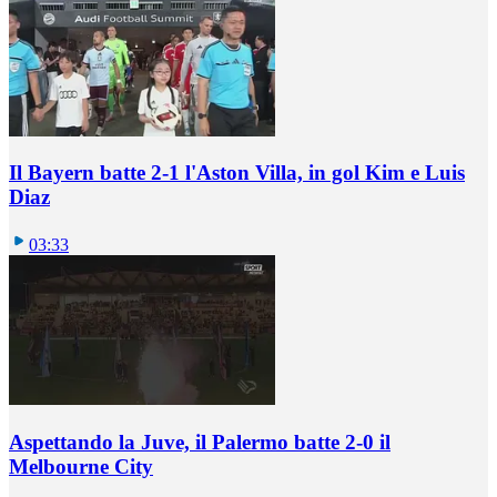
Il Bayern batte 2-1 l'Aston Villa, in gol Kim e Luis
Diaz
03:33
Aspettando la Juve, il Palermo batte 2-0 il
Melbourne City