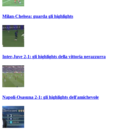
Milan-Chelsea: guarda gli highlights
Inter-Juve 2-1: gli highlights della vittoria nerazzurra
Napoli-Osasuna 2-1: gli highlights dell'amichevole