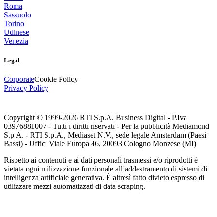
Roma
Sassuolo
Torino
Udinese
Venezia
Legal
Corporate
Cookie Policy
Privacy Policy
Copyright © 1999-
2026
RTI S.p.A. Business Digital - P.Iva
03976881007 - Tutti i diritti riservati - Per la pubblicità Mediamond
S.p.A. - RTI S.p.A., Mediaset N.V., sede legale Amsterdam (Paesi
Bassi) - Uffici Viale Europa 46, 20093 Cologno Monzese (MI)
Rispetto ai contenuti e ai dati personali trasmessi e/o riprodotti è
vietata ogni utilizzazione funzionale all’addestramento di sistemi di
intelligenza artificiale generativa. È altresì fatto divieto espresso di
utilizzare mezzi automatizzati di data scraping.