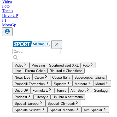
Video
Foto
Tennis
Drive UP
F1
MotoGp
Video
Pressing
Sportmediaset XXL
Foto
Live
Diretta Calcio
Risultati e Classifiche
News Live
Calcio
Coppa Italia
Supercoppa Italiana
Probabili Formazioni
Squadre
Mercato
Motori
Drive UP
Formula E
Tennis
Altri Sport
Sondaggi
Podcast
Lifestyle
Un libro a settimana
Speciali Europei
Speciali Olimpiadi
Speciale Scudetti
Speciali Mondiali
Altri Speciali