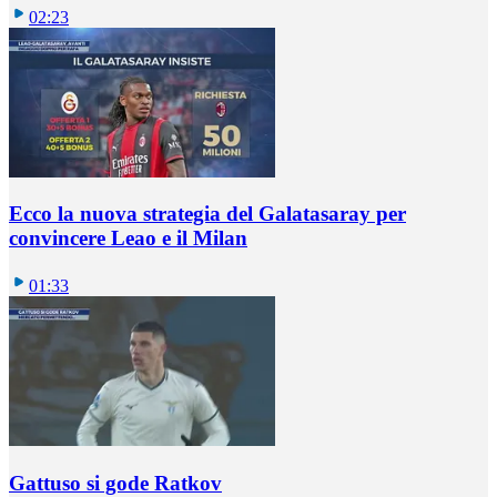
02:23
Ecco la nuova strategia del Galatasaray per
convincere Leao e il Milan
01:33
Gattuso si gode Ratkov