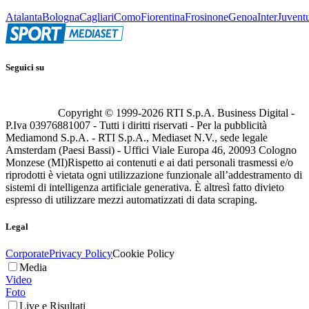
Atalanta
Bologna
Cagliari
Como
Fiorentina
Frosinone
Genoa
Inter
Juvent
Seguici su
Copyright © 1999-
2026
RTI S.p.A. Business Digital -
P.Iva 03976881007 - Tutti i diritti riservati - Per la pubblicità
Mediamond S.p.A. - RTI S.p.A., Mediaset N.V., sede legale
Amsterdam (Paesi Bassi) - Uffici Viale Europa 46, 20093 Cologno
Monzese (MI)
Rispetto ai contenuti e ai dati personali trasmessi e/o
riprodotti è vietata ogni utilizzazione funzionale all’addestramento di
sistemi di intelligenza artificiale generativa. È altresì fatto divieto
espresso di utilizzare mezzi automatizzati di data scraping.
Legal
Corporate
Privacy Policy
Cookie Policy
Media
Video
Foto
Live e Risultati