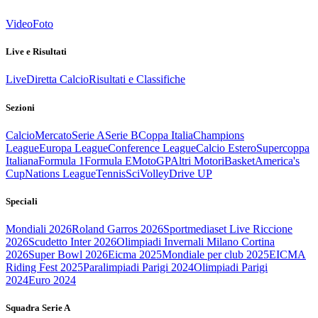
Video
Foto
Live e Risultati
Live
Diretta Calcio
Risultati e Classifiche
Sezioni
Calcio
Mercato
Serie A
Serie B
Coppa Italia
Champions
League
Europa League
Conference League
Calcio Estero
Supercoppa
Italiana
Formula 1
Formula E
MotoGP
Altri Motori
Basket
America's
Cup
Nations League
Tennis
Sci
Volley
Drive UP
Speciali
Mondiali 2026
Roland Garros 2026
Sportmediaset Live Riccione
2026
Scudetto Inter 2026
Olimpiadi Invernali Milano Cortina
2026
Super Bowl 2026
Eicma 2025
Mondiale per club 2025
EICMA
Riding Fest 2025
Paralimpiadi Parigi 2024
Olimpiadi Parigi
2024
Euro 2024
Squadra Serie A