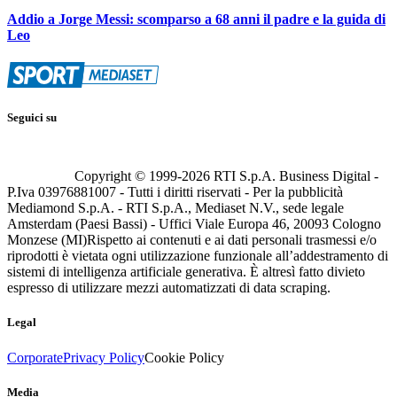
Addio a Jorge Messi: scomparso a 68 anni il padre e la guida di
Leo
Seguici su
Copyright © 1999-
2026
RTI S.p.A. Business Digital -
P.Iva 03976881007 - Tutti i diritti riservati - Per la pubblicità
Mediamond S.p.A. - RTI S.p.A., Mediaset N.V., sede legale
Amsterdam (Paesi Bassi) - Uffici Viale Europa 46, 20093 Cologno
Monzese (MI)
Rispetto ai contenuti e ai dati personali trasmessi e/o
riprodotti è vietata ogni utilizzazione funzionale all’addestramento di
sistemi di intelligenza artificiale generativa. È altresì fatto divieto
espresso di utilizzare mezzi automatizzati di data scraping.
Legal
Corporate
Privacy Policy
Cookie Policy
Media