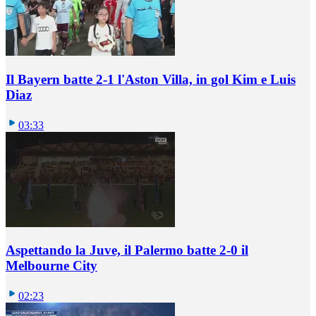
Il Bayern batte 2-1 l'Aston Villa, in gol Kim e Luis
Diaz
03:33
Aspettando la Juve, il Palermo batte 2-0 il
Melbourne City
02:23