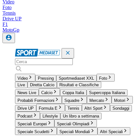
Video
Foto
Tennis
Drive UP
F1
MotoGp
Video
Pressing
Sportmediaset XXL
Foto
Live
Diretta Calcio
Risultati e Classifiche
News Live
Calcio
Coppa Italia
Supercoppa Italiana
Probabili Formazioni
Squadre
Mercato
Motori
Drive UP
Formula E
Tennis
Altri Sport
Sondaggi
Podcast
Lifestyle
Un libro a settimana
Speciali Europei
Speciali Olimpiadi
Speciale Scudetti
Speciali Mondiali
Altri Speciali