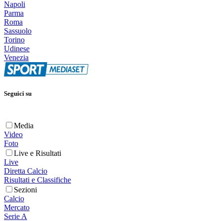
Napoli
Parma
Roma
Sassuolo
Torino
Udinese
Venezia
Seguici su
Media
Video
Foto
Live e Risultati
Live
Diretta Calcio
Risultati e Classifiche
Sezioni
Calcio
Mercato
Serie A