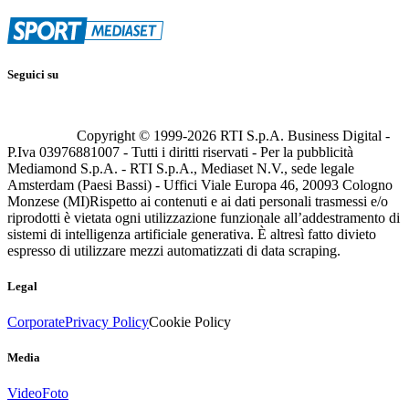
Seguici su
Copyright © 1999-
2026
RTI S.p.A. Business Digital -
P.Iva 03976881007 - Tutti i diritti riservati - Per la pubblicità
Mediamond S.p.A. - RTI S.p.A., Mediaset N.V., sede legale
Amsterdam (Paesi Bassi) - Uffici Viale Europa 46, 20093 Cologno
Monzese (MI)
Rispetto ai contenuti e ai dati personali trasmessi e/o
riprodotti è vietata ogni utilizzazione funzionale all’addestramento di
sistemi di intelligenza artificiale generativa. È altresì fatto divieto
espresso di utilizzare mezzi automatizzati di data scraping.
Legal
Corporate
Privacy Policy
Cookie Policy
Media
Video
Foto