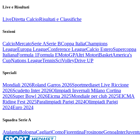
Live e Risultati
Live
Diretta Calcio
Risultati e Classifiche
Sezioni
Calcio
Mercato
Serie A
Serie B
Coppa Italia
Champions
League
Europa League
Conference League
Calcio Estero
Supercoppa
Italiana
Formula 1
Formula E
MotoGP
Altri Motori
Basket
America's
Cup
Nations League
Tennis
Sci
Volley
Drive UP
Speciali
Mondiali 2026
Roland Garros 2026
Sportmediaset Live Riccione
2026
Scudetto Inter 2026
Olimpiadi Invernali Milano Cortina
2026
Super Bowl 2026
Eicma 2025
Mondiale per club 2025
EICMA
Riding Fest 2025
Paralimpiadi Parigi 2024
Olimpiadi Parigi
2024
Euro 2024
Squadra Serie A
Atalanta
Bologna
Cagliari
Como
Fiorentina
Frosinone
Genoa
Inter
Juvent