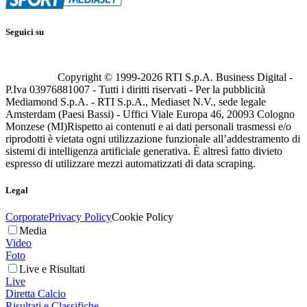
Seguici su
Copyright © 1999-
2026
RTI S.p.A. Business Digital -
P.Iva 03976881007 - Tutti i diritti riservati - Per la pubblicità
Mediamond S.p.A. - RTI S.p.A., Mediaset N.V., sede legale
Amsterdam (Paesi Bassi) - Uffici Viale Europa 46, 20093 Cologno
Monzese (MI)
Rispetto ai contenuti e ai dati personali trasmessi e/o
riprodotti è vietata ogni utilizzazione funzionale all’addestramento di
sistemi di intelligenza artificiale generativa. È altresì fatto divieto
espresso di utilizzare mezzi automatizzati di data scraping.
Legal
Corporate
Privacy Policy
Cookie Policy
Media
Video
Foto
Live e Risultati
Live
Diretta Calcio
Risultati e Classifiche