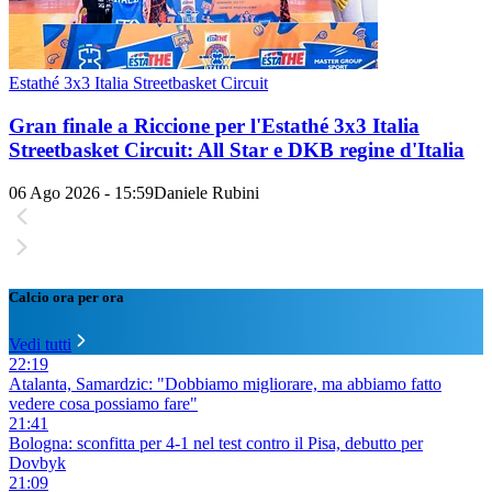
Estathé 3x3 Italia Streetbasket Circuit
Gran finale a Riccione per l'Estathé 3x3 Italia
Streetbasket Circuit: All Star e DKB regine d'Italia
06 Ago 2026 - 15:59
Daniele Rubini
Calcio ora per ora
Vedi tutti
22:19
Atalanta, Samardzic: "Dobbiamo migliorare, ma abbiamo fatto
vedere cosa possiamo fare"
21:41
Bologna: sconfitta per 4-1 nel test contro il Pisa, debutto per
Dovbyk
21:09