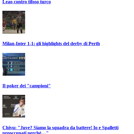
Leao contro tifoso turco
Milan-Inter 1-1: gli highlights del derby di Perth
Il poker dei "campioni"
Chivu: "Juve? Siamo la squadra da battere! Io e Spalletti
preoccupati perché…"