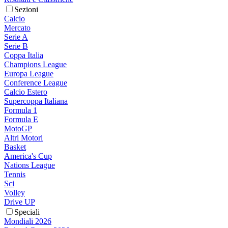
Sezioni
Calcio
Mercato
Serie A
Serie B
Coppa Italia
Champions League
Europa League
Conference League
Calcio Estero
Supercoppa Italiana
Formula 1
Formula E
MotoGP
Altri Motori
Basket
America's Cup
Nations League
Tennis
Sci
Volley
Drive UP
Speciali
Mondiali 2026