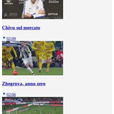
Chivu sul mercato
02:09
Zhegrova, anno zero
02:06