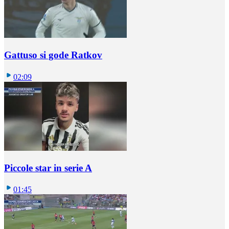
Gattuso si gode Ratkov
02:09
Piccole star in serie A
01:45