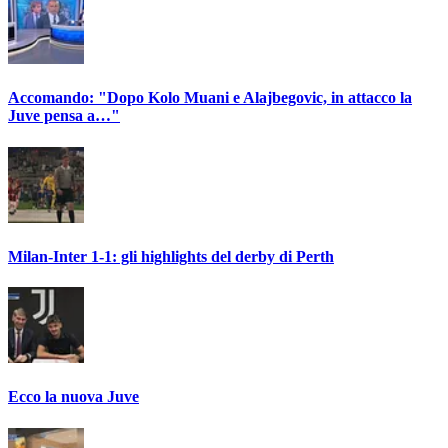
Accomando: "Dopo Kolo Muani e Alajbegovic, in attacco la
Juve pensa a…"
Milan-Inter 1-1: gli highlights del derby di Perth
Ecco la nuova Juve