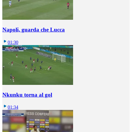
Napoli, guarda che Lucca
01:30
Nkunku torna al gol
01:34