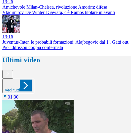
19:26
Amichevole Milan-Chelsea, rivoluzione Amorim: difesa
Vladimirov-De Winter-Diawara, c'è Ramos titolare in avanti
19:16
Juventus-Inter, le probabili formazioni: Alajbegovic dal 1', Gatti out.
Pio-Iddrissou coppia confermata
Ultimi video
Vedi tutti
01:30