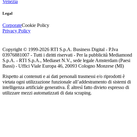
Venezia
Legal
Corporate
Cookie Policy
Privacy Policy
Copyright © 1999-
2026
RTI S.p.A. Business Digital - P.Iva
03976881007 - Tutti i diritti riservati - Per la pubblicità Mediamond
S.p.A. - RTI S.p.A., Mediaset N.V., sede legale Amsterdam (Paesi
Bassi) - Uffici Viale Europa 46, 20093 Cologno Monzese (MI)
Rispetto ai contenuti e ai dati personali trasmessi e/o riprodotti è
vietata ogni utilizzazione funzionale all’addestramento di sistemi di
intelligenza artificiale generativa. È altresì fatto divieto espresso di
utilizzare mezzi automatizzati di data scraping.