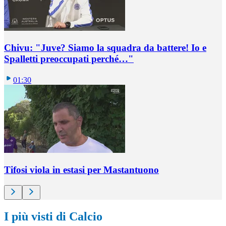
Chivu: "Juve? Siamo la squadra da battere! Io e
Spalletti preoccupati perché…"
01:30
Tifosi viola in estasi per Mastantuono
I più visti di Calcio