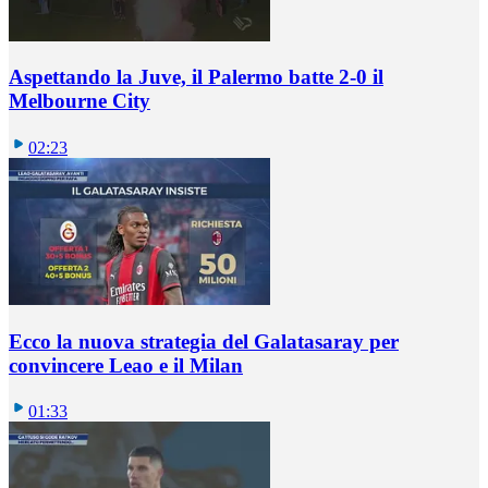
Aspettando la Juve, il Palermo batte 2-0 il
Melbourne City
02:23
Ecco la nuova strategia del Galatasaray per
convincere Leao e il Milan
01:33