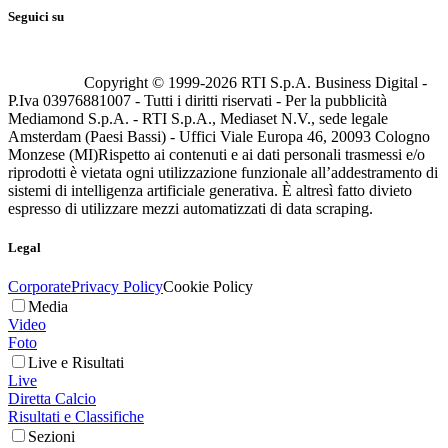
Seguici su
Copyright © 1999-
2026
RTI S.p.A. Business Digital -
P.Iva 03976881007 - Tutti i diritti riservati - Per la pubblicità
Mediamond S.p.A. - RTI S.p.A., Mediaset N.V., sede legale
Amsterdam (Paesi Bassi) - Uffici Viale Europa 46, 20093 Cologno
Monzese (MI)
Rispetto ai contenuti e ai dati personali trasmessi e/o
riprodotti è vietata ogni utilizzazione funzionale all’addestramento di
sistemi di intelligenza artificiale generativa. È altresì fatto divieto
espresso di utilizzare mezzi automatizzati di data scraping.
Legal
Corporate
Privacy Policy
Cookie Policy
Media
Video
Foto
Live e Risultati
Live
Diretta Calcio
Risultati e Classifiche
Sezioni