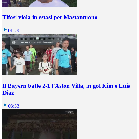
Tifosi viola in estasi per Mastantuono
01:29
Il Bayern batte 2-1 l'Aston Villa, in gol Kim e Luis
Diaz
03:33