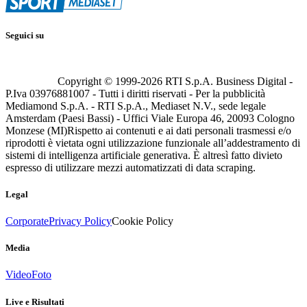
Seguici su
Copyright © 1999-
2026
RTI S.p.A. Business Digital -
P.Iva 03976881007 - Tutti i diritti riservati - Per la pubblicità
Mediamond S.p.A. - RTI S.p.A., Mediaset N.V., sede legale
Amsterdam (Paesi Bassi) - Uffici Viale Europa 46, 20093 Cologno
Monzese (MI)
Rispetto ai contenuti e ai dati personali trasmessi e/o
riprodotti è vietata ogni utilizzazione funzionale all’addestramento di
sistemi di intelligenza artificiale generativa. È altresì fatto divieto
espresso di utilizzare mezzi automatizzati di data scraping.
Legal
Corporate
Privacy Policy
Cookie Policy
Media
Video
Foto
Live e Risultati