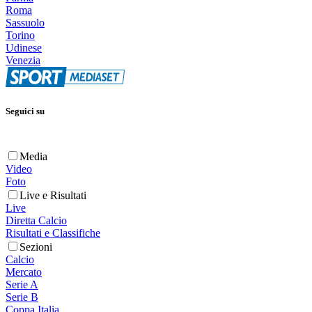
Roma
Sassuolo
Torino
Udinese
Venezia
Seguici su
Media
Video
Foto
Live e Risultati
Live
Diretta Calcio
Risultati e Classifiche
Sezioni
Calcio
Mercato
Serie A
Serie B
Coppa Italia