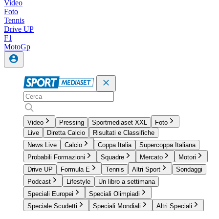
Video
Foto
Tennis
Drive UP
F1
MotoGp
Video
Pressing
Sportmediaset XXL
Foto
Live
Diretta Calcio
Risultati e Classifiche
News Live
Calcio
Coppa Italia
Supercoppa Italiana
Probabili Formazioni
Squadre
Mercato
Motori
Drive UP
Formula E
Tennis
Altri Sport
Sondaggi
Podcast
Lifestyle
Un libro a settimana
Speciali Europei
Speciali Olimpiadi
Speciale Scudetti
Speciali Mondiali
Altri Speciali