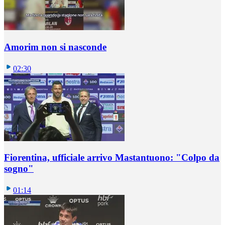
Amorim non si nasconde
02:30
Fiorentina, ufficiale arrivo Mastantuono: "Colpo da
sogno"
01:14