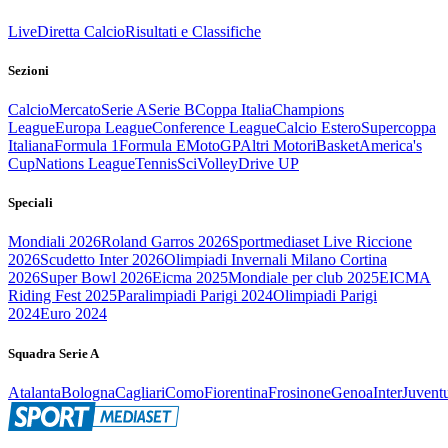
Live
Diretta Calcio
Risultati e Classifiche
Sezioni
Calcio
Mercato
Serie A
Serie B
Coppa Italia
Champions
League
Europa League
Conference League
Calcio Estero
Supercoppa
Italiana
Formula 1
Formula E
MotoGP
Altri Motori
Basket
America's
Cup
Nations League
Tennis
Sci
Volley
Drive UP
Speciali
Mondiali 2026
Roland Garros 2026
Sportmediaset Live Riccione
2026
Scudetto Inter 2026
Olimpiadi Invernali Milano Cortina
2026
Super Bowl 2026
Eicma 2025
Mondiale per club 2025
EICMA
Riding Fest 2025
Paralimpiadi Parigi 2024
Olimpiadi Parigi
2024
Euro 2024
Squadra Serie A
Atalanta
Bologna
Cagliari
Como
Fiorentina
Frosinone
Genoa
Inter
Juvent