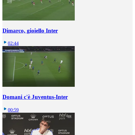
Dimarco, gioiello Inter
02:44
Domani c'è Juventus-Inter
00:59