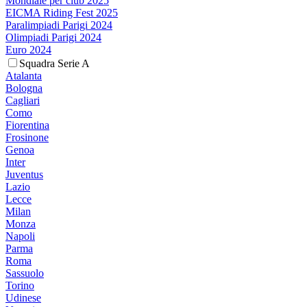
Mondiale per club 2025
EICMA Riding Fest 2025
Paralimpiadi Parigi 2024
Olimpiadi Parigi 2024
Euro 2024
Squadra Serie A
Atalanta
Bologna
Cagliari
Como
Fiorentina
Frosinone
Genoa
Inter
Juventus
Lazio
Lecce
Milan
Monza
Napoli
Parma
Roma
Sassuolo
Torino
Udinese