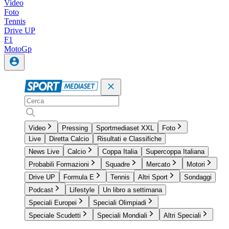
Video
Foto
Tennis
Drive UP
F1
MotoGp
Video
Pressing
Sportmediaset XXL
Foto
Live
Diretta Calcio
Risultati e Classifiche
News Live
Calcio
Coppa Italia
Supercoppa Italiana
Probabili Formazioni
Squadre
Mercato
Motori
Drive UP
Formula E
Tennis
Altri Sport
Sondaggi
Podcast
Lifestyle
Un libro a settimana
Speciali Europei
Speciali Olimpiadi
Speciale Scudetti
Speciali Mondiali
Altri Speciali