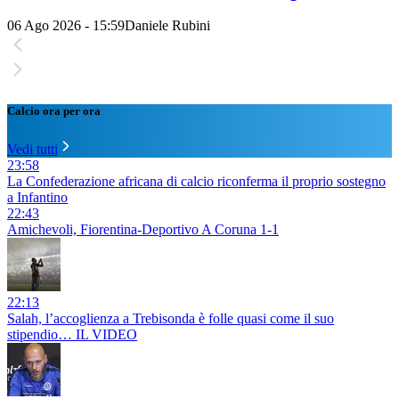
06 Ago 2026 - 15:59
Daniele Rubini
Calcio ora per ora
Vedi tutti
23:58
La Confederazione africana di calcio riconferma il proprio sostegno
a Infantino
22:43
Amichevoli, Fiorentina-Deportivo A Coruna 1-1
22:13
Salah, l’accoglienza a Trebisonda è folle quasi come il suo
stipendio… IL VIDEO