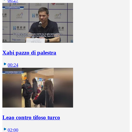
00:27
Xabi pazzo di palestra
00:24
Leao contro tifoso turco
02:00