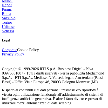
Monza
Napoli
Parma
Roma
Sassuolo
Torino
Udinese
Venezia
Legal
Corporate
Cookie Policy
Privacy Policy
Copyright © 1999-
2026
RTI S.p.A. Business Digital - P.Iva
03976881007 - Tutti i diritti riservati - Per la pubblicità Mediamond
S.p.A. - RTI S.p.A., Mediaset N.V., sede legale Amsterdam (Paesi
Bassi) - Uffici Viale Europa 46, 20093 Cologno Monzese (MI)
Rispetto ai contenuti e ai dati personali trasmessi e/o riprodotti è
vietata ogni utilizzazione funzionale all’addestramento di sistemi di
intelligenza artificiale generativa. È altresì fatto divieto espresso di
utilizzare mezzi automatizzati di data scraping.