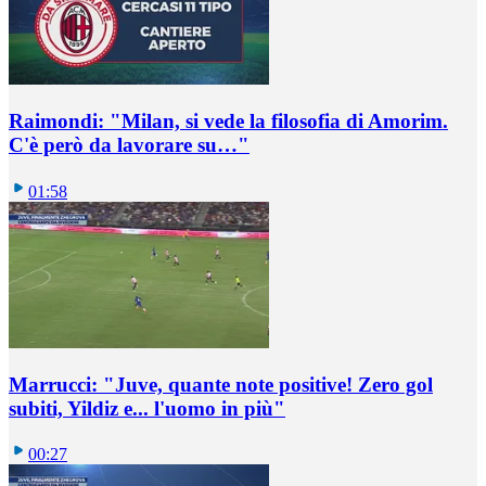
Raimondi: "Milan, si vede la filosofia di Amorim.
C'è però da lavorare su…"
01:58
Marrucci: "Juve, quante note positive! Zero gol
subiti, Yildiz e... l'uomo in più"
00:27