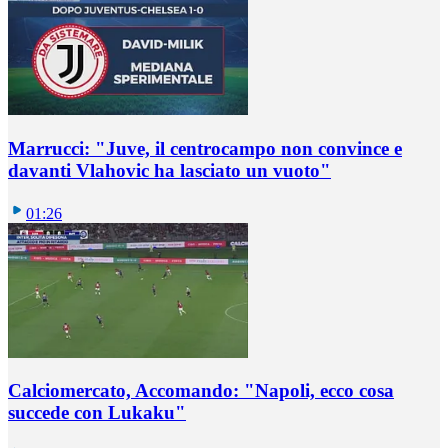
Marrucci: "Juve, il centrocampo non convince e
davanti Vlahovic ha lasciato un vuoto"
01:26
Calciomercato, Accomando: "Napoli, ecco cosa
succede con Lukaku"