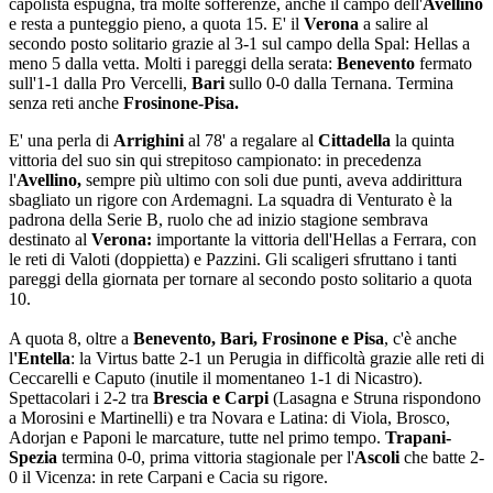
capolista espugna, tra molte sofferenze, anche il campo dell'
Avellino
e resta a punteggio pieno, a quota 15. E' il
Verona
a salire al
secondo posto solitario grazie al 3-1 sul campo della Spal: Hellas a
meno 5 dalla vetta. Molti i pareggi della serata:
Benevento
fermato
sull'1-1 dalla Pro Vercelli,
Bari
sullo 0-0 dalla Ternana. Termina
senza reti anche
Frosinone-Pisa.
E' una perla di
Arrighini
al 78' a regalare al
Cittadella
la quinta
vittoria del suo sin qui strepitoso campionato: in precedenza
l'
Avellino,
sempre più ultimo con soli due punti, aveva addirittura
sbagliato un rigore con Ardemagni. La squadra di Venturato è la
padrona della Serie B, ruolo che ad inizio stagione sembrava
destinato al
Verona:
importante la vittoria dell'Hellas a Ferrara, con
le reti di Valoti (doppietta) e Pazzini. Gli scaligeri sfruttano i tanti
pareggi della giornata per tornare al secondo posto solitario a quota
10.
A quota 8, oltre a
Benevento, Bari, Frosinone e Pisa
, c'è anche
l
'Entella
: la Virtus batte 2-1 un Perugia in difficoltà grazie alle reti di
Ceccarelli e Caputo (inutile il momentaneo 1-1 di Nicastro).
Spettacolari i 2-2 tra
Brescia e Carpi
(Lasagna e Struna rispondono
a Morosini e Martinelli) e tra Novara e Latina: di Viola, Brosco,
Adorjan e Paponi le marcature, tutte nel primo tempo.
Trapani-
Spezia
termina 0-0, prima vittoria stagionale per l'
Ascoli
che batte 2-
0 il Vicenza: in rete Carpani e Cacia su rigore.