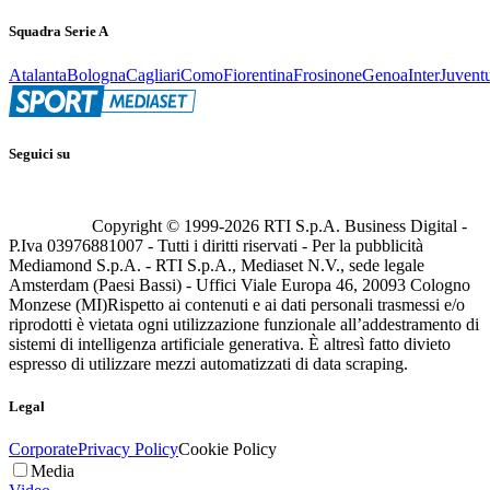
Squadra Serie A
Atalanta
Bologna
Cagliari
Como
Fiorentina
Frosinone
Genoa
Inter
Juvent
Seguici su
Copyright © 1999-
2026
RTI S.p.A. Business Digital -
P.Iva 03976881007 - Tutti i diritti riservati - Per la pubblicità
Mediamond S.p.A. - RTI S.p.A., Mediaset N.V., sede legale
Amsterdam (Paesi Bassi) - Uffici Viale Europa 46, 20093 Cologno
Monzese (MI)
Rispetto ai contenuti e ai dati personali trasmessi e/o
riprodotti è vietata ogni utilizzazione funzionale all’addestramento di
sistemi di intelligenza artificiale generativa. È altresì fatto divieto
espresso di utilizzare mezzi automatizzati di data scraping.
Legal
Corporate
Privacy Policy
Cookie Policy
Media