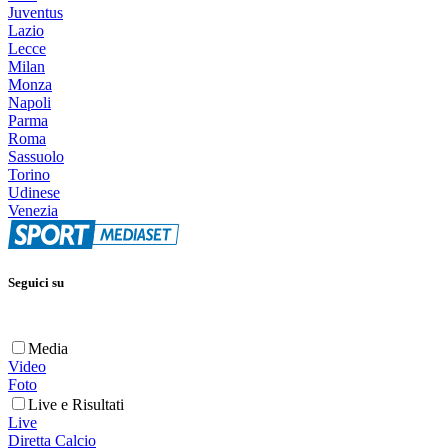
Juventus
Lazio
Lecce
Milan
Monza
Napoli
Parma
Roma
Sassuolo
Torino
Udinese
Venezia
Seguici su
Media
Video
Foto
Live e Risultati
Live
Diretta Calcio