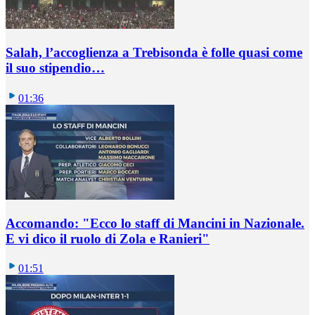
Salah, l’accoglienza a Trebisonda è folle quasi come
il suo stipendio…
01:36
Accomando: "Ecco lo staff di Mancini in Nazionale.
E vi dico il ruolo di Zola e Ranieri"
01:51