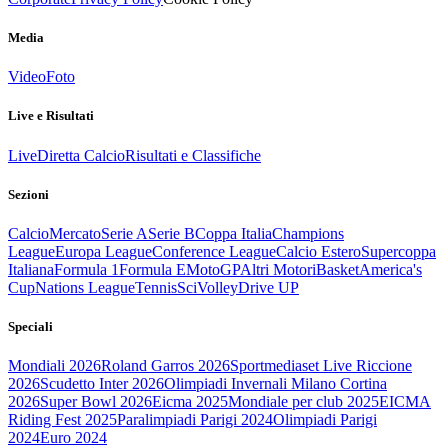
Media
Video
Foto
Live e Risultati
Live
Diretta Calcio
Risultati e Classifiche
Sezioni
Calcio
Mercato
Serie A
Serie B
Coppa Italia
Champions
League
Europa League
Conference League
Calcio Estero
Supercoppa
Italiana
Formula 1
Formula E
MotoGP
Altri Motori
Basket
America's
Cup
Nations League
Tennis
Sci
Volley
Drive UP
Speciali
Mondiali 2026
Roland Garros 2026
Sportmediaset Live Riccione
2026
Scudetto Inter 2026
Olimpiadi Invernali Milano Cortina
2026
Super Bowl 2026
Eicma 2025
Mondiale per club 2025
EICMA
Riding Fest 2025
Paralimpiadi Parigi 2024
Olimpiadi Parigi
2024
Euro 2024