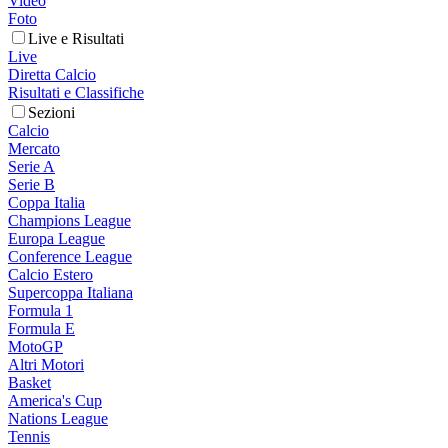
Video
Foto
Live e Risultati
Live
Diretta Calcio
Risultati e Classifiche
Sezioni
Calcio
Mercato
Serie A
Serie B
Coppa Italia
Champions League
Europa League
Conference League
Calcio Estero
Supercoppa Italiana
Formula 1
Formula E
MotoGP
Altri Motori
Basket
America's Cup
Nations League
Tennis