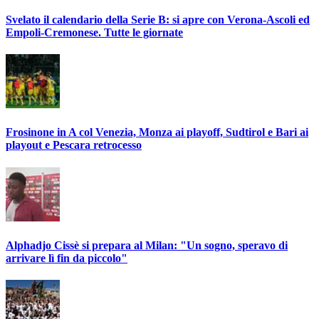
Svelato il calendario della Serie B: si apre con Verona-Ascoli ed
Empoli-Cremonese. Tutte le giornate
Frosinone in A col Venezia, Monza ai playoff, Sudtirol e Bari ai
playout e Pescara retrocesso
Alphadjo Cissè si prepara al Milan: "Un sogno, speravo di
arrivare lì fin da piccolo"