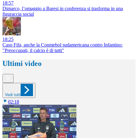
18:57
Dimarco, l’omaggio a Baresi in conferenza si trasforma in una
figuraccia social
18:25
Caso Fifa, anche la Conmebol sudamericana contro Infantino:
"Preoccupati, il calcio è di tutti"
Ultimi video
Vedi tutti
02:18