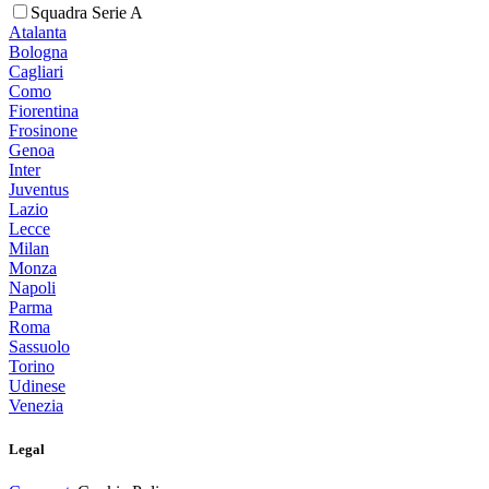
Squadra Serie A
Atalanta
Bologna
Cagliari
Como
Fiorentina
Frosinone
Genoa
Inter
Juventus
Lazio
Lecce
Milan
Monza
Napoli
Parma
Roma
Sassuolo
Torino
Udinese
Venezia
Legal