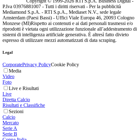
Copyright © 1999-
2026
RTI S.p.A. Business Digital -
P.Iva 03976881007 - Tutti i diritti riservati - Per la pubblicità
Mediamond S.p.A. - RTI S.p.A., Mediaset N.V., sede legale
Amsterdam (Paesi Bassi) - Uffici Viale Europa 46, 20093 Cologno
Monzese (MI)
Rispetto ai contenuti e ai dati personali trasmessi e/o
riprodotti è vietata ogni utilizzazione funzionale all’addestramento di
sistemi di intelligenza artificiale generativa. È altresì fatto divieto
espresso di utilizzare mezzi automatizzati di data scraping.
Legal
Corporate
Privacy Policy
Cookie Policy
Media
Video
Foto
Live e Risultati
Live
Diretta Calcio
Risultati e Classifiche
Sezioni
Calcio
Mercato
Serie A
Serie B
Coppa Italia