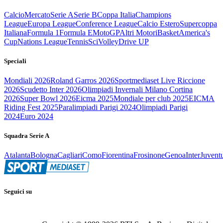
Calcio
Mercato
Serie A
Serie B
Coppa Italia
Champions
League
Europa League
Conference League
Calcio Estero
Supercoppa
Italiana
Formula 1
Formula E
MotoGP
Altri Motori
Basket
America's
Cup
Nations League
Tennis
Sci
Volley
Drive UP
Speciali
Mondiali 2026
Roland Garros 2026
Sportmediaset Live Riccione
2026
Scudetto Inter 2026
Olimpiadi Invernali Milano Cortina
2026
Super Bowl 2026
Eicma 2025
Mondiale per club 2025
EICMA
Riding Fest 2025
Paralimpiadi Parigi 2024
Olimpiadi Parigi
2024
Euro 2024
Squadra Serie A
Atalanta
Bologna
Cagliari
Como
Fiorentina
Frosinone
Genoa
Inter
Juvent
Seguici su