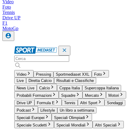
Video
Foto
Tennis
Drive UP
F1
MotoGp
Video
Pressing
Sportmediaset XXL
Foto
Live
Diretta Calcio
Risultati e Classifiche
News Live
Calcio
Coppa Italia
Supercoppa Italiana
Probabili Formazioni
Squadre
Mercato
Motori
Drive UP
Formula E
Tennis
Altri Sport
Sondaggi
Podcast
Lifestyle
Un libro a settimana
Speciali Europei
Speciali Olimpiadi
Speciale Scudetti
Speciali Mondiali
Altri Speciali