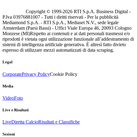
Copyright © 1999-
2026
RTI S.p.A. Business Digital -
P.Iva 03976881007 - Tutti i diritti riservati - Per la pubblicità
Mediamond S.p.A. - RTI S.p.A., Mediaset N.V., sede legale
Amsterdam (Paesi Bassi) - Uffici Viale Europa 46, 20093 Cologno
Monzese (MI)
Rispetto ai contenuti e ai dati personali trasmessi e/o
riprodotti è vietata ogni utilizzazione funzionale all’addestramento di
sistemi di intelligenza artificiale generativa. È altresì fatto divieto
espresso di utilizzare mezzi automatizzati di data scraping.
Legal
Corporate
Privacy Policy
Cookie Policy
Media
Video
Foto
Live e Risultati
Live
Diretta Calcio
Risultati e Classifiche
Sezioni