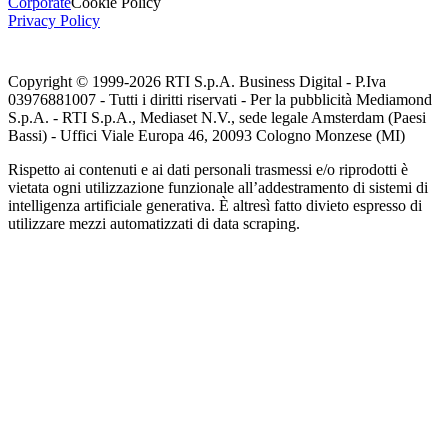
Corporate
Cookie Policy
Privacy Policy
Copyright © 1999-
2026
RTI S.p.A. Business Digital - P.Iva
03976881007 - Tutti i diritti riservati - Per la pubblicità Mediamond
S.p.A. - RTI S.p.A., Mediaset N.V., sede legale Amsterdam (Paesi
Bassi) - Uffici Viale Europa 46, 20093 Cologno Monzese (MI)
Rispetto ai contenuti e ai dati personali trasmessi e/o riprodotti è
vietata ogni utilizzazione funzionale all’addestramento di sistemi di
intelligenza artificiale generativa. È altresì fatto divieto espresso di
utilizzare mezzi automatizzati di data scraping.