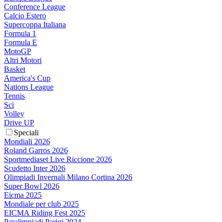
Conference League
Calcio Estero
Supercoppa Italiana
Formula 1
Formula E
MotoGP
Altri Motori
Basket
America's Cup
Nations League
Tennis
Sci
Volley
Drive UP
Speciali
Mondiali 2026
Roland Garros 2026
Sportmediaset Live Riccione 2026
Scudetto Inter 2026
Olimpiadi Invernali Milano Cortina 2026
Super Bowl 2026
Eicma 2025
Mondiale per club 2025
EICMA Riding Fest 2025
Paralimpiadi Parigi 2024