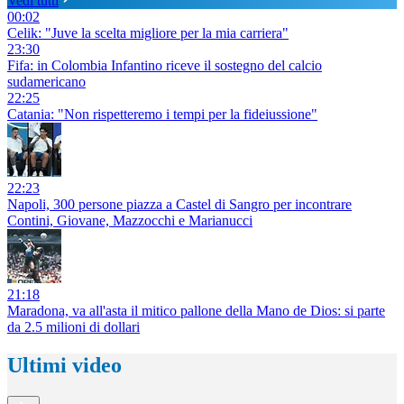
Vedi tutti
00:02
Celik: "Juve la scelta migliore per la mia carriera"
23:30
Fifa: in Colombia Infantino riceve il sostegno del calcio
sudamericano
22:25
Catania: "Non rispetteremo i tempi per la fideiussione"
22:23
Napoli, 300 persone piazza a Castel di Sangro per incontrare
Contini, Giovane, Mazzocchi e Marianucci
21:18
Maradona, va all'asta il mitico pallone della Mano de Dios: si parte
da 2.5 milioni di dollari
Ultimi video