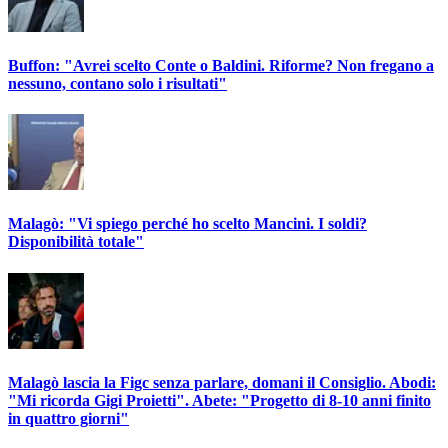
Buffon: "Avrei scelto Conte o Baldini. Riforme? Non fregano a
nessuno, contano solo i risultati"
Malagò: "Vi spiego perché ho scelto Mancini. I soldi?
Disponibilità totale"
Malagò lascia la Figc senza parlare, domani il Consiglio. Abodi:
"Mi ricorda Gigi Proietti". Abete: "Progetto di 8-10 anni finito
in quattro giorni"