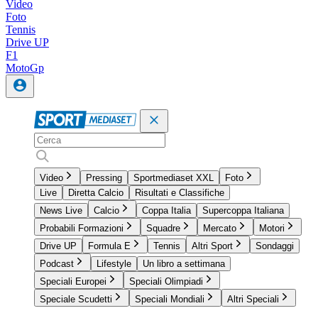
Video
Foto
Tennis
Drive UP
F1
MotoGp
Video
Pressing
Sportmediaset XXL
Foto
Live
Diretta Calcio
Risultati e Classifiche
News Live
Calcio
Coppa Italia
Supercoppa Italiana
Probabili Formazioni
Squadre
Mercato
Motori
Drive UP
Formula E
Tennis
Altri Sport
Sondaggi
Podcast
Lifestyle
Un libro a settimana
Speciali Europei
Speciali Olimpiadi
Speciale Scudetti
Speciali Mondiali
Altri Speciali