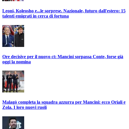
Leoni, Koleosho e...le sorprese. Nazionale, futuro dall'estero: 15
talenti emigrati in cerca di fortuna
Ore decisive per il nuovo ct: Mancini sorpassa Conte, forse già
oggi la nomina
Malagò completa la squadra azzurra per Mancini: ecco Oriali e
Zola. I loro nuovi ruoli