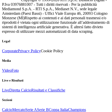
P.Iva 03976881007 - Tutti i diritti riservati - Per la pubblicità
Mediamond S.p.A. - RTI S.p.A., Mediaset N.V., sede legale
Amsterdam (Paesi Bassi) - Uffici Viale Europa 46, 20093 Cologno
Monzese (MI)
Rispetto ai contenuti e ai dati personali trasmessi e/o
riprodotti è vietata ogni utilizzazione funzionale all’addestramento di
sistemi di intelligenza artificiale generativa. È altresì fatto divieto
espresso di utilizzare mezzi automatizzati di data scraping.
Legal
Corporate
Privacy Policy
Cookie Policy
Media
Video
Foto
Live e Risultati
Live
Diretta Calcio
Risultati e Classifiche
Sezioni
Calcio
Mercato
Serie A
Serie B
Coppa Italia
Champions