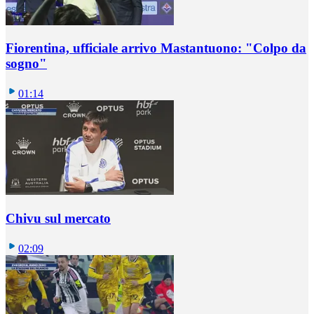
Fiorentina, ufficiale arrivo Mastantuono: "Colpo da
sogno"
01:14
Chivu sul mercato
02:09