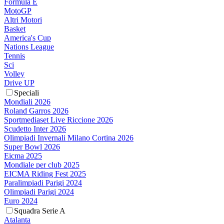
Formula E
MotoGP
Altri Motori
Basket
America's Cup
Nations League
Tennis
Sci
Volley
Drive UP
Speciali
Mondiali 2026
Roland Garros 2026
Sportmediaset Live Riccione 2026
Scudetto Inter 2026
Olimpiadi Invernali Milano Cortina 2026
Super Bowl 2026
Eicma 2025
Mondiale per club 2025
EICMA Riding Fest 2025
Paralimpiadi Parigi 2024
Olimpiadi Parigi 2024
Euro 2024
Squadra Serie A
Atalanta