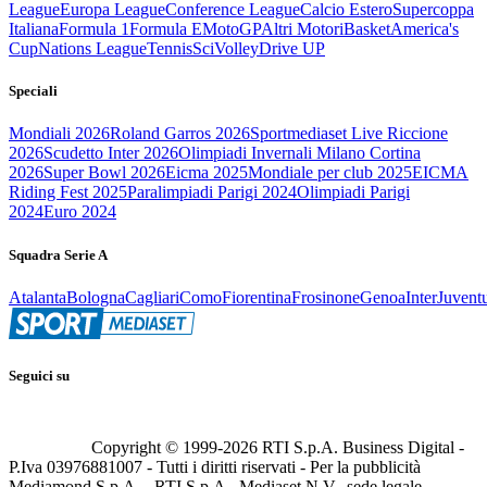
League
Europa League
Conference League
Calcio Estero
Supercoppa
Italiana
Formula 1
Formula E
MotoGP
Altri Motori
Basket
America's
Cup
Nations League
Tennis
Sci
Volley
Drive UP
Speciali
Mondiali 2026
Roland Garros 2026
Sportmediaset Live Riccione
2026
Scudetto Inter 2026
Olimpiadi Invernali Milano Cortina
2026
Super Bowl 2026
Eicma 2025
Mondiale per club 2025
EICMA
Riding Fest 2025
Paralimpiadi Parigi 2024
Olimpiadi Parigi
2024
Euro 2024
Squadra Serie A
Atalanta
Bologna
Cagliari
Como
Fiorentina
Frosinone
Genoa
Inter
Juvent
Seguici su
Copyright © 1999-
2026
RTI S.p.A. Business Digital -
P.Iva 03976881007 - Tutti i diritti riservati - Per la pubblicità
Mediamond S.p.A. - RTI S.p.A., Mediaset N.V., sede legale