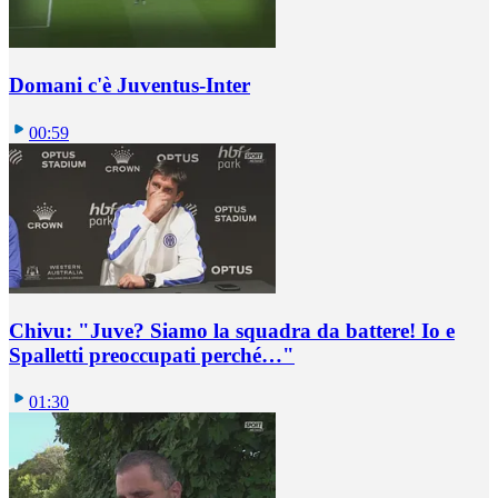
Domani c'è Juventus-Inter
00:59
Chivu: "Juve? Siamo la squadra da battere! Io e
Spalletti preoccupati perché…"
01:30