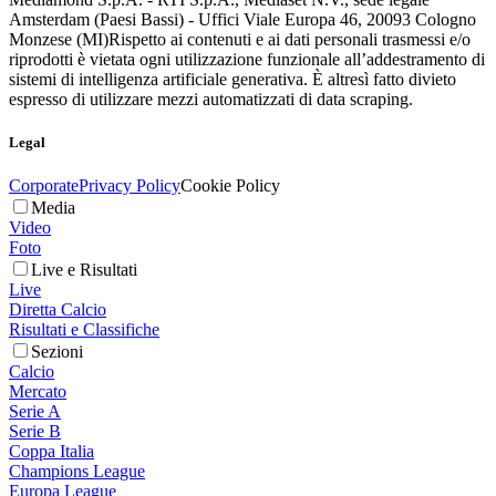
Amsterdam (Paesi Bassi) - Uffici Viale Europa 46, 20093 Cologno
Monzese (MI)
Rispetto ai contenuti e ai dati personali trasmessi e/o
riprodotti è vietata ogni utilizzazione funzionale all’addestramento di
sistemi di intelligenza artificiale generativa. È altresì fatto divieto
espresso di utilizzare mezzi automatizzati di data scraping.
Legal
Corporate
Privacy Policy
Cookie Policy
Media
Video
Foto
Live e Risultati
Live
Diretta Calcio
Risultati e Classifiche
Sezioni
Calcio
Mercato
Serie A
Serie B
Coppa Italia
Champions League
Europa League