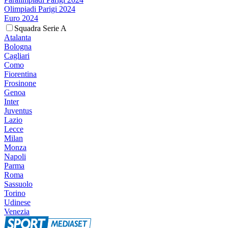
Olimpiadi Parigi 2024
Euro 2024
Squadra Serie A
Atalanta
Bologna
Cagliari
Como
Fiorentina
Frosinone
Genoa
Inter
Juventus
Lazio
Lecce
Milan
Monza
Napoli
Parma
Roma
Sassuolo
Torino
Udinese
Venezia