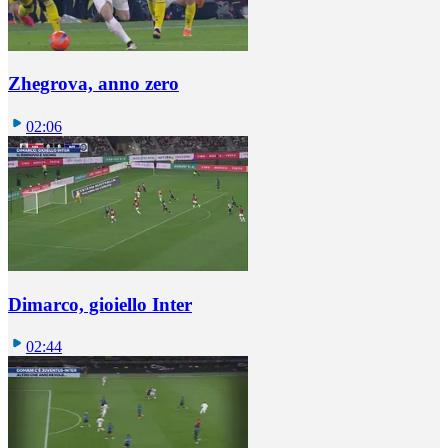
Zhegrova, anno zero
02:06
Dimarco, gioiello Inter
02:44