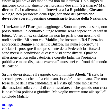
essere la più brava del mondo ma non mi interessa. Ho bisogno di
qualcuno convinto almeno per i prossimi due anni.
Straniero? Mai
dire mai"
. Lo afferma, in un'intervista a La Repubblica,
Giovanni
Malagò
, neo presidente della
Figc
, parlando del
profilo che
dovrebbe avere il prossimo commissario tecnico della Nazionale
.
"
L'orizzonte è l'Europeo
- aggiunge -. Sono una persona seria, non
posso firmare un contratto a lungo termine senza sapere chi ci sarà in
futuro. Vorrei un ex calciatore ma non ho parlato con nessuno di
ruoli specifici. Mi sento con
Maldini
, ho incontrato
Del Piero,
ho
abbracciato
Baggio
e ho sentito
Buffon
, ma nulla è deciso". "I
calciatori - prosegue il neo presidente della Federcalcio - forse si
sono messi in condizione di essere visti come diversi. Qualche
riflessione critica sulla categoria è corretto farla, ma l'opinione
pubblica è meno disposta a essere affettuosa nei confronti del mondo
del calcio".
Sa che dovrà ricucire il rapporto con il ministro
Abodi
. "È stato la
seconda persona che mi ha chiamato, lo vedrò in settimana. Che non
fosse felice della mia candidatura si è visto già nelle moltissime
dichiarazioni sulla volontà di commissariare, anche quando non c'era
la possibilità politica o giuridica. Ma voglio mettere tutto alle spalle"
conclude Malagò.
malago
italia