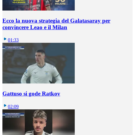
Ecco la nuova strategia del Galatasaray per
convincere Leao e il Milan
01:33
Gattuso si gode Ratkov
02:09