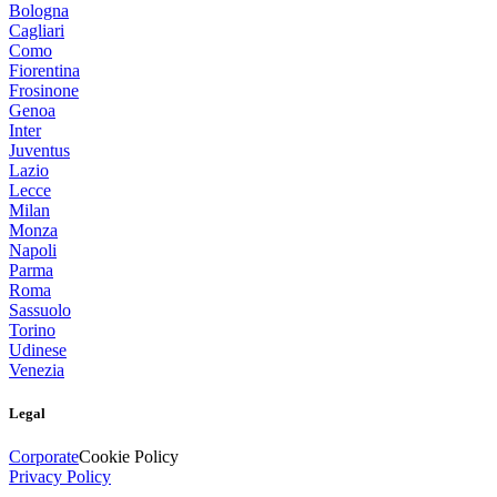
Bologna
Cagliari
Como
Fiorentina
Frosinone
Genoa
Inter
Juventus
Lazio
Lecce
Milan
Monza
Napoli
Parma
Roma
Sassuolo
Torino
Udinese
Venezia
Legal
Corporate
Cookie Policy
Privacy Policy