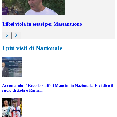
Tifosi viola in estasi per Mastantuono
I più visti di Nazionale
Accomando: "Ecco lo staff di Mancini in Nazionale. E vi dico il
ruolo di Zola e Ranieri"