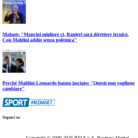
Malagò: "Mancini migliore ct, Ranieri sarà direttore tecnico.
Con Maldini addio senza polemica"
Perché Maldini-Leonardo hanno lasciato: "Questi non vogliono
cambiare"
Seguici su
Copyright © 1999-
2026
RTI S.p.A. Business Digital -