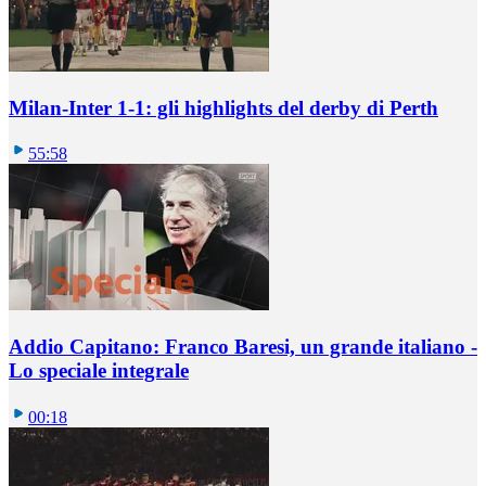
Milan-Inter 1-1: gli highlights del derby di Perth
55:58
Addio Capitano: Franco Baresi, un grande italiano -
Lo speciale integrale
00:18