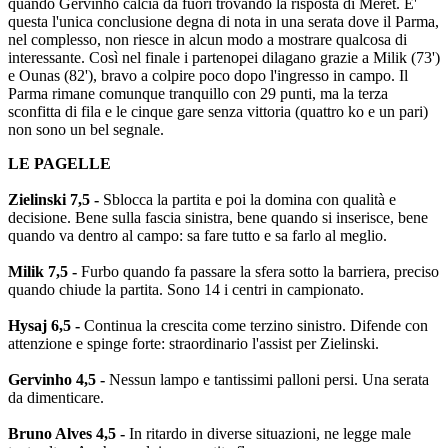
quando Gervinho calcia da fuori trovando la risposta di Meret. E'
questa l'unica conclusione degna di nota in una serata dove il Parma,
nel complesso, non riesce in alcun modo a mostrare qualcosa di
interessante. Così nel finale i partenopei dilagano grazie a Milik (73')
e Ounas (82'), bravo a colpire poco dopo l'ingresso in campo. Il
Parma rimane comunque tranquillo con 29 punti, ma la terza
sconfitta di fila e le cinque gare senza vittoria (quattro ko e un pari)
non sono un bel segnale.
LE PAGELLE
Zielinski 7,5 -
Sblocca la partita e poi la domina con qualità e
decisione. Bene sulla fascia sinistra, bene quando si inserisce, bene
quando va dentro al campo: sa fare tutto e sa farlo al meglio.
Milik 7,5 -
Furbo quando fa passare la sfera sotto la barriera, preciso
quando chiude la partita. Sono 14 i centri in campionato.
Hysaj 6,5 -
Continua la crescita come terzino sinistro. Difende con
attenzione e spinge forte: straordinario l'assist per Zielinski.
Gervinho 4,5 -
Nessun lampo e tantissimi palloni persi. Una serata
da dimenticare.
Bruno Alves 4,5 -
In ritardo in diverse situazioni, ne legge male