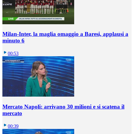
Milan-Inter, la maglia omaggio a Baresi, applausi a
minuto 6
00:53
Mercato Napoli: arrivano 30 milioni e si scatena il
mercato
00:39