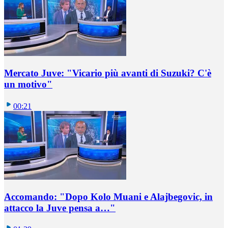
Mercato Juve: "Vicario più avanti di Suzuki? C'è
un motivo"
00:21
Accomando: "Dopo Kolo Muani e Alajbegovic, in
attacco la Juve pensa a…"