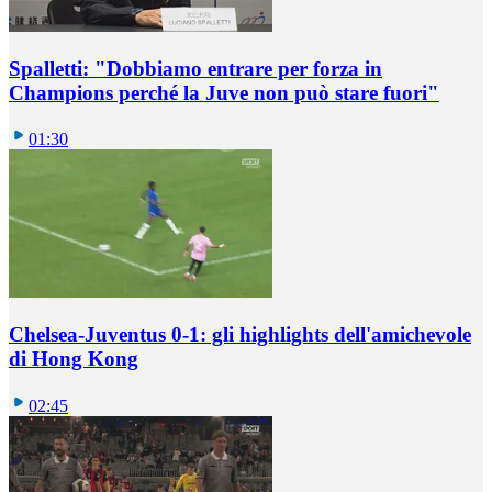
Spalletti: "Dobbiamo entrare per forza in
Champions perché la Juve non può stare fuori"
01:30
Chelsea-Juventus 0-1: gli highlights dell'amichevole
di Hong Kong
02:45