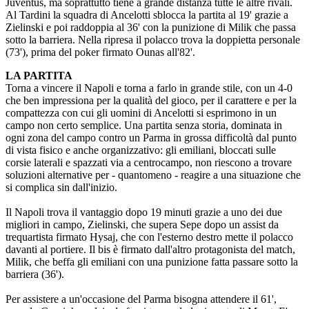
Juventus, ma soprattutto tiene a grande distanza tutte le altre rivali.
Al Tardini la squadra di Ancelotti sblocca la partita al 19' grazie a
Zielinski e poi raddoppia al 36' con la punizione di Milik che passa
sotto la barriera. Nella ripresa il polacco trova la doppietta personale
(73'), prima del poker firmato Ounas all'82'.
LA PARTITA
Torna a vincere il Napoli e torna a farlo in grande stile, con un 4-0
che ben impressiona per la qualità del gioco, per il carattere e per la
compattezza con cui gli uomini di Ancelotti si esprimono in un
campo non certo semplice. Una partita senza storia, dominata in
ogni zona del campo contro un Parma in grossa difficoltà dal punto
di vista fisico e anche organizzativo: gli emiliani, bloccati sulle
corsie laterali e spazzati via a centrocampo, non riescono a trovare
soluzioni alternative per - quantomeno - reagire a una situazione che
si complica sin dall'inizio.
Il Napoli trova il vantaggio dopo 19 minuti grazie a uno dei due
migliori in campo, Zielinski, che supera Sepe dopo un assist da
trequartista firmato Hysaj, che con l'esterno destro mette il polacco
davanti al portiere. Il bis è firmato dall'altro protagonista del match,
Milik, che beffa gli emiliani con una punizione fatta passare sotto la
barriera (36').
Per assistere a un'occasione del Parma bisogna attendere il 61',