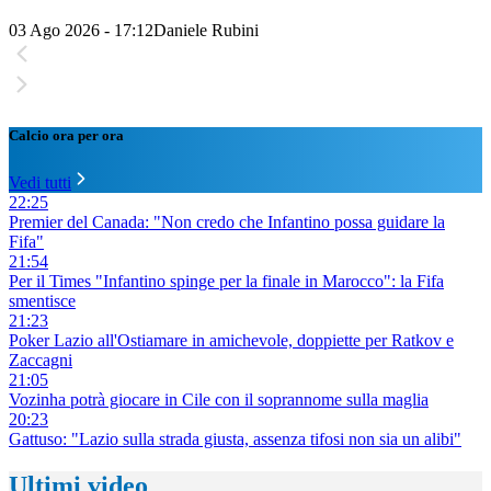
03 Ago 2026 - 17:12
Daniele Rubini
Calcio ora per ora
Vedi tutti
22:25
Premier del Canada: "Non credo che Infantino possa guidare la
Fifa"
21:54
Per il Times "Infantino spinge per la finale in Marocco": la Fifa
smentisce
21:23
Poker Lazio all'Ostiamare in amichevole, doppiette per Ratkov e
Zaccagni
21:05
Vozinha potrà giocare in Cile con il soprannome sulla maglia
20:23
Gattuso: "Lazio sulla strada giusta, assenza tifosi non sia un alibi"
Ultimi video