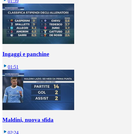
01:39
Ingaggi e panchine
01:51
Maldini, nuova sfida
02:24