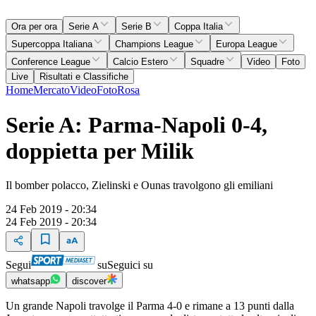
Ora per ora
Serie A
Serie B
Coppa Italia
Supercoppa Italiana
Champions League
Europa League
Conference League
Calcio Estero
Squadre
Video
Foto
Live
Risultati e Classifiche
Home
Mercato
Video
Foto
Rosa
Serie A: Parma-Napoli 0-4,
doppietta per Milik
Il bomber polacco, Zielinski e Ounas travolgono gli emiliani
24 Feb 2019 - 20:34
24 Feb 2019 - 20:34
Segui
su
Seguici su
whatsapp
discover
Un grande Napoli travolge il Parma 4-0 e rimane a 13 punti dalla