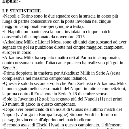
Espulsi: -
LE STATISTICHE
•
Napoli e Torino sono le due squadre con la striscia in corso più
lunga di partite consecutive con la porta inviolata nei cinque
maggiori campionati europei (cinque a testa).
•
Il Napoli non manteneva la porta inviolata in cinque match
consecutivi di campionato da novembre 2015.
•
Arkadiusz Milik e Lionel Messi sono gli unici due giocatori ad aver
segnato tre gol su punizione diretta nei cinque maggiori campionati
europei in corso.
•
Arkadiusz Milik ha segnato quattro reti al Parma in campionato,
contro nessuna squadra l'attaccante polacco ha realizzato più gol in
Serie A.
•
Prima doppietta in trasferta per Arkadiusz Milik in Serie A (sesta
complessiva nel massimo campionato italiano).
•
Questa è solo la seconda volta che Piotr Zielinski e Arkadiusz Milik
hanno segnato nello stesso match del Napoli in tutte le competizioni,
la prima contro il Frosinone in Serie A l'8 dicembre scorso.
•
Solo la Juventus (12 gol) ha segnato più del Napoli (11) nei primi
20 minuti di gioco in questo campionato.
•
Dopo aver beneficiato di un assist di Ounas nell'ultimo match del
Napoli (v Zurigo in Europa League) Simone Verdi ha fornito un
passaggio vincente all'algerino nel match odierno.
•
Secondo assist di Elseid Hysaj in questo campionato, il difensore