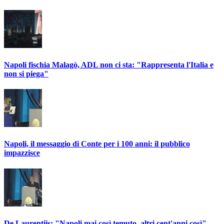
Napoli fischia Malagò, ADL non ci sta: "Rappresenta l'Italia e
non si piega"
Napoli, il messaggio di Conte per i 100 anni: il pubblico
impazzisce
De Laurentiis: "Napoli mai così temuto, altri cent'anni così"