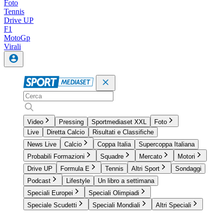
Foto
Tennis
Drive UP
F1
MotoGp
Virali
Video
Pressing
Sportmediaset XXL
Foto
Live
Diretta Calcio
Risultati e Classifiche
News Live
Calcio
Coppa Italia
Supercoppa Italiana
Probabili Formazioni
Squadre
Mercato
Motori
Drive UP
Formula E
Tennis
Altri Sport
Sondaggi
Podcast
Lifestyle
Un libro a settimana
Speciali Europei
Speciali Olimpiadi
Speciale Scudetti
Speciali Mondiali
Altri Speciali