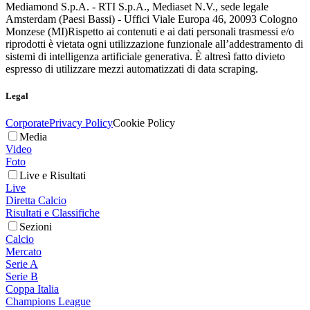
Mediamond S.p.A. - RTI S.p.A., Mediaset N.V., sede legale
Amsterdam (Paesi Bassi) - Uffici Viale Europa 46, 20093 Cologno
Monzese (MI)
Rispetto ai contenuti e ai dati personali trasmessi e/o
riprodotti è vietata ogni utilizzazione funzionale all’addestramento di
sistemi di intelligenza artificiale generativa. È altresì fatto divieto
espresso di utilizzare mezzi automatizzati di data scraping.
Legal
Corporate
Privacy Policy
Cookie Policy
Media
Video
Foto
Live e Risultati
Live
Diretta Calcio
Risultati e Classifiche
Sezioni
Calcio
Mercato
Serie A
Serie B
Coppa Italia
Champions League