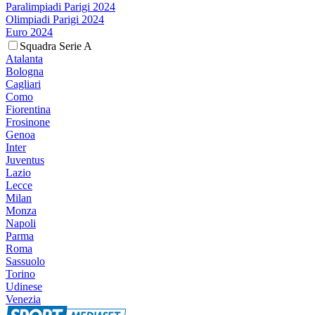
Paralimpiadi Parigi 2024
Olimpiadi Parigi 2024
Euro 2024
Squadra Serie A
Atalanta
Bologna
Cagliari
Como
Fiorentina
Frosinone
Genoa
Inter
Juventus
Lazio
Lecce
Milan
Monza
Napoli
Parma
Roma
Sassuolo
Torino
Udinese
Venezia