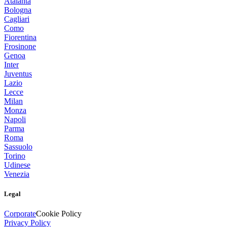
Atalanta
Bologna
Cagliari
Como
Fiorentina
Frosinone
Genoa
Inter
Juventus
Lazio
Lecce
Milan
Monza
Napoli
Parma
Roma
Sassuolo
Torino
Udinese
Venezia
Legal
Corporate
Cookie Policy
Privacy Policy