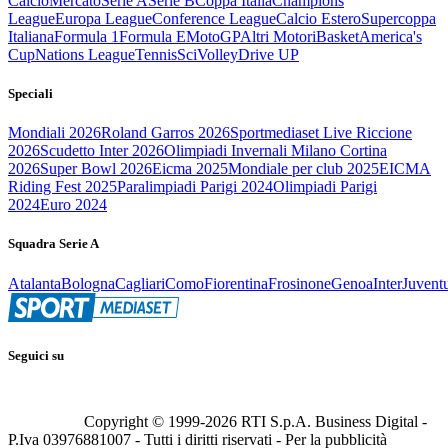
Calcio
Mercato
Serie A
Serie B
Coppa Italia
Champions
League
Europa League
Conference League
Calcio Estero
Supercoppa
Italiana
Formula 1
Formula E
MotoGP
Altri Motori
Basket
America's
Cup
Nations League
Tennis
Sci
Volley
Drive UP
Speciali
Mondiali 2026
Roland Garros 2026
Sportmediaset Live Riccione
2026
Scudetto Inter 2026
Olimpiadi Invernali Milano Cortina
2026
Super Bowl 2026
Eicma 2025
Mondiale per club 2025
EICMA
Riding Fest 2025
Paralimpiadi Parigi 2024
Olimpiadi Parigi
2024
Euro 2024
Squadra Serie A
Atalanta
Bologna
Cagliari
Como
Fiorentina
Frosinone
Genoa
Inter
Juvent
Seguici su
Copyright © 1999-
2026
RTI S.p.A. Business Digital -
P.Iva 03976881007 - Tutti i diritti riservati - Per la pubblicità