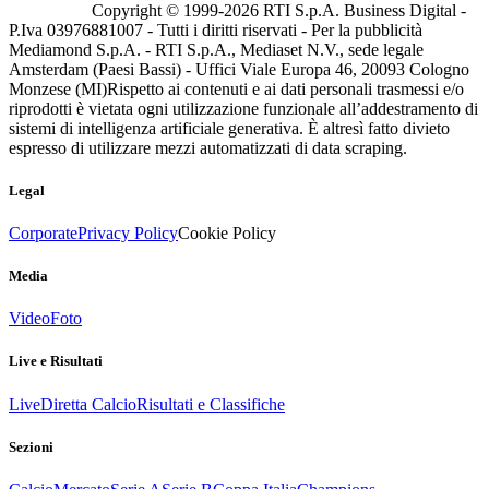
Copyright © 1999-
2026
RTI S.p.A. Business Digital -
P.Iva 03976881007 - Tutti i diritti riservati - Per la pubblicità
Mediamond S.p.A. - RTI S.p.A., Mediaset N.V., sede legale
Amsterdam (Paesi Bassi) - Uffici Viale Europa 46, 20093 Cologno
Monzese (MI)
Rispetto ai contenuti e ai dati personali trasmessi e/o
riprodotti è vietata ogni utilizzazione funzionale all’addestramento di
sistemi di intelligenza artificiale generativa. È altresì fatto divieto
espresso di utilizzare mezzi automatizzati di data scraping.
Legal
Corporate
Privacy Policy
Cookie Policy
Media
Video
Foto
Live e Risultati
Live
Diretta Calcio
Risultati e Classifiche
Sezioni