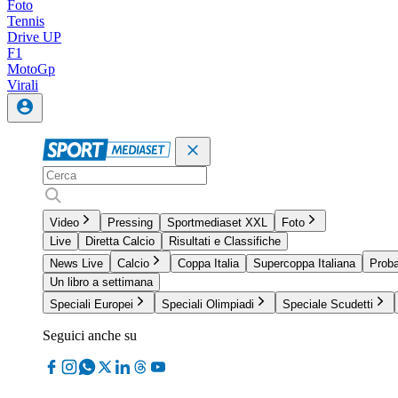
Foto
Tennis
Drive UP
F1
MotoGp
Virali
Video
Pressing
Sportmediaset XXL
Foto
Live
Diretta Calcio
Risultati e Classifiche
News Live
Calcio
Coppa Italia
Supercoppa Italiana
Proba
Un libro a settimana
Speciali Europei
Speciali Olimpiadi
Speciale Scudetti
Seguici anche su