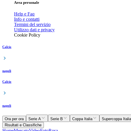
Area personale
Help e Faq
Info e contatti
Termini del servizio
Utilizzo dati e privacy
Cookie Policy
Calcio
napoli
Calcio
napoli
Ora per ora
Serie A
Serie B
Coppa Italia
Supercoppa Itali
Risultati e Classifiche
Home
Mercato
Video
Foto
Rosa