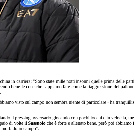
china in carriera: "Sono state mille notti insonni quelle prima delle pa
facendo bene le cose che sappiamo fare come la riaggressione del pallo
.
bbiamo visto sul campo non sembra niente di particolare - ha tranquill
tando il pressing avversario giocando con pochi tocchi e in velocità, met
paio di volte il
Sassuolo
che è forte e allenato bene, però poi abbiamo f
ù morbido in campo".