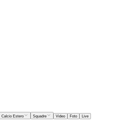
Calcio Estero
Squadre
Video
Foto
Live