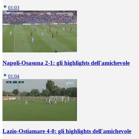
01:03
Napoli-Osasuna 2-1: gli highlights dell'amichevole
01:04
Lazio-Ostiamare 4-0: gli highlights dell'amichevole