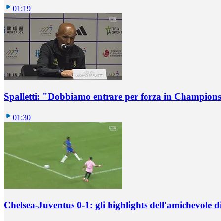
01:19
Spalletti: "Dobbiamo entrare per forza in Champions
01:30
Chelsea-Juventus 0-1: gli highlights dell'amichevole