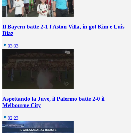
Il Bayern batte 2-1 l'Aston Villa, in gol Kim e Luis
Diaz
03:33
Aspettando la Juve, il Palermo batte 2-0 il
Melbourne City
02:23