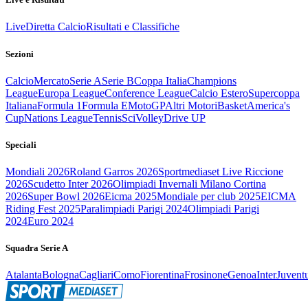
Live
Diretta Calcio
Risultati e Classifiche
Sezioni
Calcio
Mercato
Serie A
Serie B
Coppa Italia
Champions
League
Europa League
Conference League
Calcio Estero
Supercoppa
Italiana
Formula 1
Formula E
MotoGP
Altri Motori
Basket
America's
Cup
Nations League
Tennis
Sci
Volley
Drive UP
Speciali
Mondiali 2026
Roland Garros 2026
Sportmediaset Live Riccione
2026
Scudetto Inter 2026
Olimpiadi Invernali Milano Cortina
2026
Super Bowl 2026
Eicma 2025
Mondiale per club 2025
EICMA
Riding Fest 2025
Paralimpiadi Parigi 2024
Olimpiadi Parigi
2024
Euro 2024
Squadra Serie A
Atalanta
Bologna
Cagliari
Como
Fiorentina
Frosinone
Genoa
Inter
Juvent