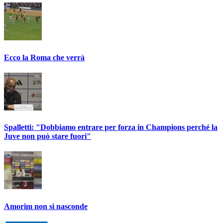
Ecco la Roma che verrà
Spalletti: "Dobbiamo entrare per forza in Champions perché la
Juve non può stare fuori"
Amorim non si nasconde