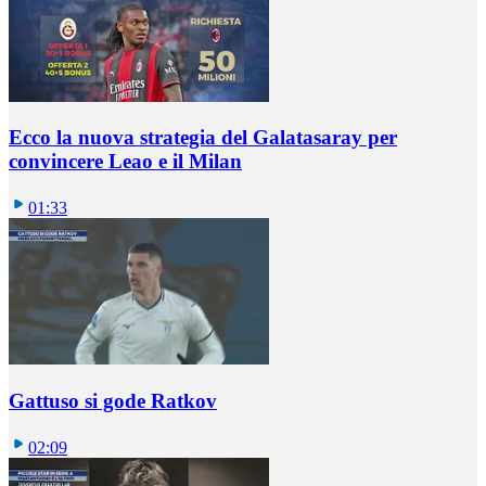
Ecco la nuova strategia del Galatasaray per
convincere Leao e il Milan
01:33
Gattuso si gode Ratkov
02:09