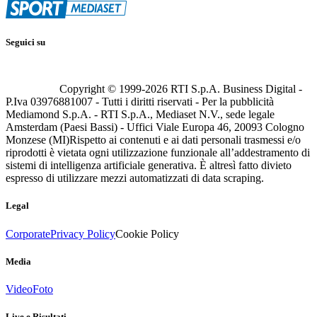
Seguici su
Copyright © 1999-
2026
RTI S.p.A. Business Digital -
P.Iva 03976881007 - Tutti i diritti riservati - Per la pubblicità
Mediamond S.p.A. - RTI S.p.A., Mediaset N.V., sede legale
Amsterdam (Paesi Bassi) - Uffici Viale Europa 46, 20093 Cologno
Monzese (MI)
Rispetto ai contenuti e ai dati personali trasmessi e/o
riprodotti è vietata ogni utilizzazione funzionale all’addestramento di
sistemi di intelligenza artificiale generativa. È altresì fatto divieto
espresso di utilizzare mezzi automatizzati di data scraping.
Legal
Corporate
Privacy Policy
Cookie Policy
Media
Video
Foto
Live e Risultati