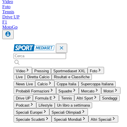
Video
Foto
Tennis
Drive UP
F1
MotoGp
Video
Pressing
Sportmediaset XXL
Foto
Live
Diretta Calcio
Risultati e Classifiche
News Live
Calcio
Coppa Italia
Supercoppa Italiana
Probabili Formazioni
Squadre
Mercato
Motori
Drive UP
Formula E
Tennis
Altri Sport
Sondaggi
Podcast
Lifestyle
Un libro a settimana
Speciali Europei
Speciali Olimpiadi
Speciale Scudetti
Speciali Mondiali
Altri Speciali