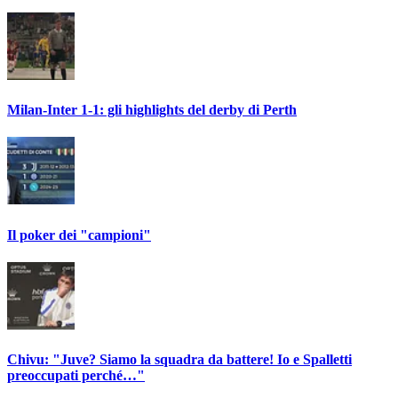
Milan-Inter 1-1: gli highlights del derby di Perth
Il poker dei "campioni"
Chivu: "Juve? Siamo la squadra da battere! Io e Spalletti
preoccupati perché…"