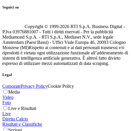
Seguici su
Copyright © 1999-
2026
RTI S.p.A. Business Digital -
P.Iva 03976881007 - Tutti i diritti riservati - Per la pubblicità
Mediamond S.p.A. - RTI S.p.A., Mediaset N.V., sede legale
Amsterdam (Paesi Bassi) - Uffici Viale Europa 46, 20093 Cologno
Monzese (MI)
Rispetto ai contenuti e ai dati personali trasmessi e/o
riprodotti è vietata ogni utilizzazione funzionale all’addestramento di
sistemi di intelligenza artificiale generativa. È altresì fatto divieto
espresso di utilizzare mezzi automatizzati di data scraping.
Legal
Corporate
Privacy Policy
Cookie Policy
Media
Video
Foto
Live e Risultati
Live
Diretta Calcio
Risultati e Classifiche
Sezioni