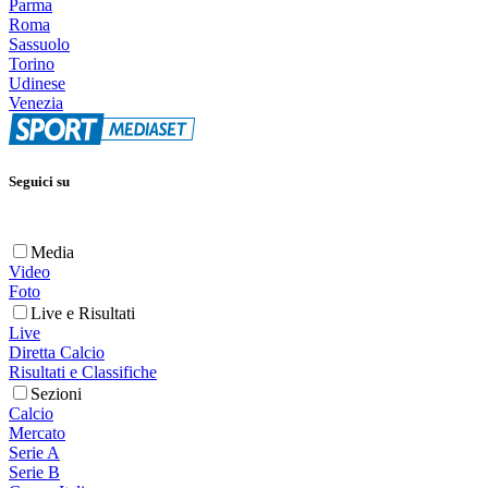
Parma
Roma
Sassuolo
Torino
Udinese
Venezia
Seguici su
Media
Video
Foto
Live e Risultati
Live
Diretta Calcio
Risultati e Classifiche
Sezioni
Calcio
Mercato
Serie A
Serie B