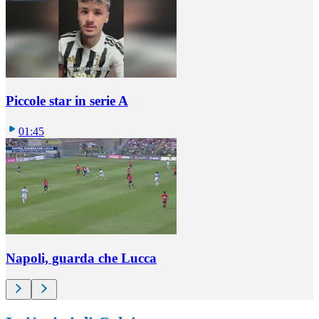
Piccole star in serie A
01:45
Napoli, guarda che Lucca