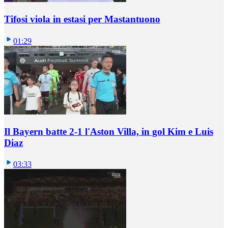
Tifosi viola in estasi per Mastantuono
01:29
Il Bayern batte 2-1 l'Aston Villa, in gol Kim e Luis
Diaz
03:33