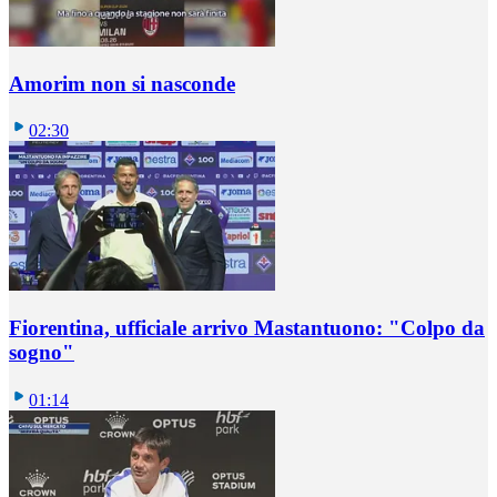
Amorim non si nasconde
02:30
Fiorentina, ufficiale arrivo Mastantuono: "Colpo da
sogno"
01:14