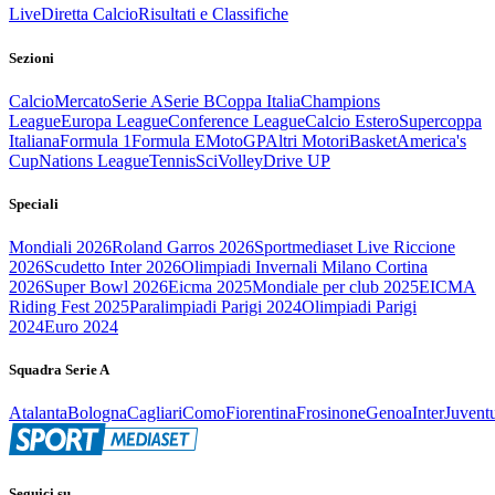
Live
Diretta Calcio
Risultati e Classifiche
Sezioni
Calcio
Mercato
Serie A
Serie B
Coppa Italia
Champions
League
Europa League
Conference League
Calcio Estero
Supercoppa
Italiana
Formula 1
Formula E
MotoGP
Altri Motori
Basket
America's
Cup
Nations League
Tennis
Sci
Volley
Drive UP
Speciali
Mondiali 2026
Roland Garros 2026
Sportmediaset Live Riccione
2026
Scudetto Inter 2026
Olimpiadi Invernali Milano Cortina
2026
Super Bowl 2026
Eicma 2025
Mondiale per club 2025
EICMA
Riding Fest 2025
Paralimpiadi Parigi 2024
Olimpiadi Parigi
2024
Euro 2024
Squadra Serie A
Atalanta
Bologna
Cagliari
Como
Fiorentina
Frosinone
Genoa
Inter
Juvent
Seguici su