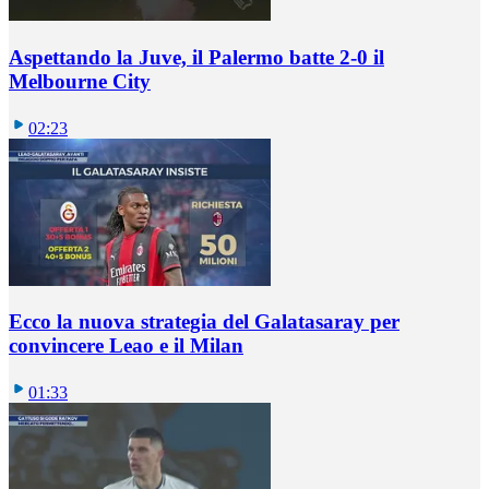
Aspettando la Juve, il Palermo batte 2-0 il
Melbourne City
02:23
Ecco la nuova strategia del Galatasaray per
convincere Leao e il Milan
01:33