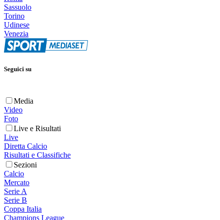
Sassuolo
Torino
Udinese
Venezia
Seguici su
Media
Video
Foto
Live e Risultati
Live
Diretta Calcio
Risultati e Classifiche
Sezioni
Calcio
Mercato
Serie A
Serie B
Coppa Italia
Champions League