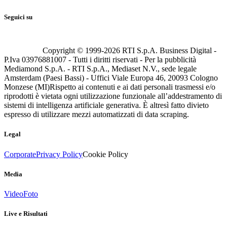
Seguici su
Copyright © 1999-
2026
RTI S.p.A. Business Digital -
P.Iva 03976881007 - Tutti i diritti riservati - Per la pubblicità
Mediamond S.p.A. - RTI S.p.A., Mediaset N.V., sede legale
Amsterdam (Paesi Bassi) - Uffici Viale Europa 46, 20093 Cologno
Monzese (MI)
Rispetto ai contenuti e ai dati personali trasmessi e/o
riprodotti è vietata ogni utilizzazione funzionale all’addestramento di
sistemi di intelligenza artificiale generativa. È altresì fatto divieto
espresso di utilizzare mezzi automatizzati di data scraping.
Legal
Corporate
Privacy Policy
Cookie Policy
Media
Video
Foto
Live e Risultati