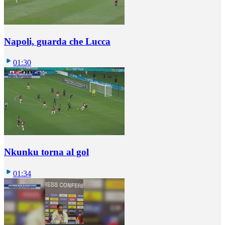
Napoli, guarda che Lucca
01:30
Nkunku torna al gol
01:34