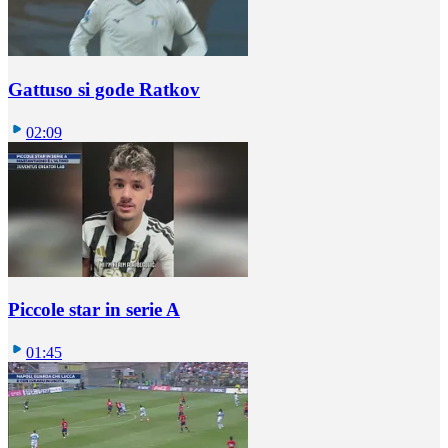
Gattuso si gode Ratkov
02:09
Piccole star in serie A
01:45