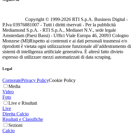
Copyright © 1999-
2026
RTI S.p.A. Business Digital -
P.Iva 03976881007 - Tutti i diritti riservati - Per la pubblicità
Mediamond S.p.A. - RTI S.p.A., Mediaset N.V., sede legale
Amsterdam (Paesi Bassi) - Uffici Viale Europa 46, 20093 Cologno
Monzese (MI)
Rispetto ai contenuti e ai dati personali trasmessi e/o
riprodotti è vietata ogni utilizzazione funzionale all’addestramento di
sistemi di intelligenza artificiale generativa. È altresì fatto divieto
espresso di utilizzare mezzi automatizzati di data scraping.
Legal
Corporate
Privacy Policy
Cookie Policy
Media
Video
Foto
Live e Risultati
Live
Diretta Calcio
Risultati e Classifiche
Sezioni
Calcio