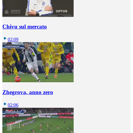
Chivu sul mercato
02:09
Zhegrova, anno zero
02:06