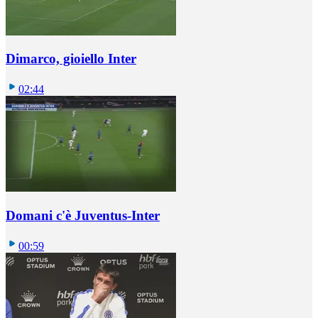
Dimarco, gioiello Inter
02:44
Domani c'è Juventus-Inter
00:59