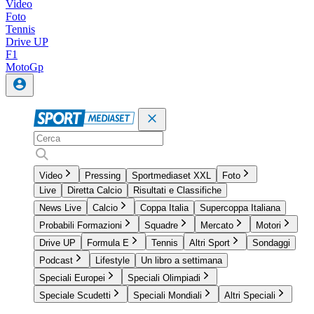
Video
Foto
Tennis
Drive UP
F1
MotoGp
Video
Pressing
Sportmediaset XXL
Foto
Live
Diretta Calcio
Risultati e Classifiche
News Live
Calcio
Coppa Italia
Supercoppa Italiana
Probabili Formazioni
Squadre
Mercato
Motori
Drive UP
Formula E
Tennis
Altri Sport
Sondaggi
Podcast
Lifestyle
Un libro a settimana
Speciali Europei
Speciali Olimpiadi
Speciale Scudetti
Speciali Mondiali
Altri Speciali