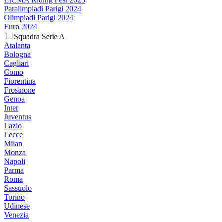
Paralimpiadi Parigi 2024
Olimpiadi Parigi 2024
Euro 2024
Squadra Serie A
Atalanta
Bologna
Cagliari
Como
Fiorentina
Frosinone
Genoa
Inter
Juventus
Lazio
Lecce
Milan
Monza
Napoli
Parma
Roma
Sassuolo
Torino
Udinese
Venezia