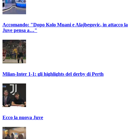
Accomando: "Dopo Kolo Muani e Alajbegovic, in attacco la
Juve pensa a…"
Milan-Inter 1-1: gli highlights del derby di Perth
Ecco la nuova Juve