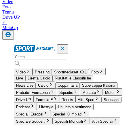
Video
Foto
Tennis
Drive UP
F1
MotoGp
Video
Pressing
Sportmediaset XXL
Foto
Live
Diretta Calcio
Risultati e Classifiche
News Live
Calcio
Coppa Italia
Supercoppa Italiana
Probabili Formazioni
Squadre
Mercato
Motori
Drive UP
Formula E
Tennis
Altri Sport
Sondaggi
Podcast
Lifestyle
Un libro a settimana
Speciali Europei
Speciali Olimpiadi
Speciale Scudetti
Speciali Mondiali
Altri Speciali