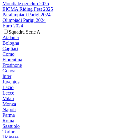
Mondiale per club 2025
EICMA Riding Fest 2025
Paralimpiadi Parigi 2024
Olimpiadi Parigi 2024
Euro 2024
Squadra Serie A
Atalanta
Bologna
Cagliari
Como
Fiorentina
Frosinone
Genoa
Inter
Juventus
Lazio
Lecce
Milan
Monza
Napoli
Parma
Roma
Sassuolo
Torino
Udinese