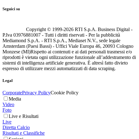
Seguici su
Copyright © 1999-
2026
RTI S.p.A. Business Digital -
P.Iva 03976881007 - Tutti i diritti riservati - Per la pubblicità
Mediamond S.p.A. - RTI S.p.A., Mediaset N.V., sede legale
Amsterdam (Paesi Bassi) - Uffici Viale Europa 46, 20093 Cologno
Monzese (MI)
Rispetto ai contenuti e ai dati personali trasmessi e/o
riprodotti è vietata ogni utilizzazione funzionale all’addestramento di
sistemi di intelligenza artificiale generativa. È altresì fatto divieto
espresso di utilizzare mezzi automatizzati di data scraping.
Legal
Corporate
Privacy Policy
Cookie Policy
Media
Video
Foto
Live e Risultati
Live
Diretta Calcio
Risultati e Classifiche