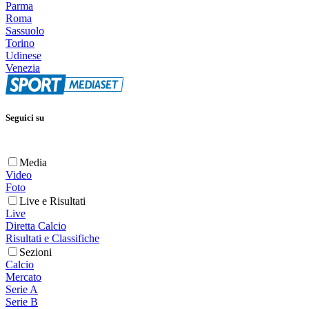
Parma
Roma
Sassuolo
Torino
Udinese
Venezia
Seguici su
Media
Video
Foto
Live e Risultati
Live
Diretta Calcio
Risultati e Classifiche
Sezioni
Calcio
Mercato
Serie A
Serie B