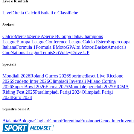
Live e Risultati
Live
Diretta Calcio
Risultati e Classifiche
Sezioni
Calcio
Mercato
Serie A
Serie B
Coppa Italia
Champions
League
Europa League
Conference League
Calcio Estero
Supercoppa
Italiana
Formula 1
Formula E
MotoGP
Altri Motori
Basket
America's
Cup
Nations League
Tennis
Sci
Volley
Drive UP
Speciali
Mondiali 2026
Roland Garros 2026
Sportmediaset Live Riccione
2026
Scudetto Inter 2026
Olimpiadi Invernali Milano Cortina
2026
Super Bowl 2026
Eicma 2025
Mondiale per club 2025
EICMA
Riding Fest 2025
Paralimpiadi Parigi 2024
Olimpiadi Parigi
2024
Euro 2024
Squadra Serie A
Atalanta
Bologna
Cagliari
Como
Fiorentina
Frosinone
Genoa
Inter
Juvent