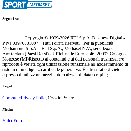
Seguici su
Copyright © 1999-
2026
RTI S.p.A. Business Digital -
P.Iva 03976881007 - Tutti i diritti riservati - Per la pubblicità
Mediamond S.p.A. - RTI S.p.A., Mediaset N.V., sede legale
Amsterdam (Paesi Bassi) - Uffici Viale Europa 46, 20093 Cologno
Monzese (MI)
Rispetto ai contenuti e ai dati personali trasmessi e/o
riprodotti è vietata ogni utilizzazione funzionale all’addestramento di
sistemi di intelligenza artificiale generativa. È altresì fatto divieto
espresso di utilizzare mezzi automatizzati di data scraping.
Legal
Corporate
Privacy Policy
Cookie Policy
Media
Video
Foto