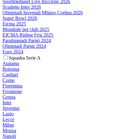
Sportmediaset Live Riccione 2026
Scudetto Inter 2026
Olimpiadi Invernali Milano Cortina 2026
Super Bowl 2026
Eicma 2025
Mondiale per club 2025
EICMA Riding Fest 2025
Paralimpiadi Parigi 2024
Olimpiadi Parigi 2024
Euro 2024
Squadra Serie A
Atalanta
Bologna
Cagliari
Como
Fiorentina
Frosinone
Genoa
Inter
Juventus
Lazio
Lecce
Milan
Monza
Napoli