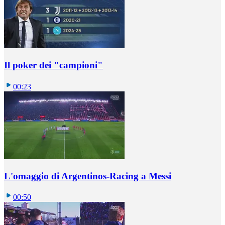
Il poker dei "campioni"
00:23
L'omaggio di Argentinos-Racing a Messi
00:50