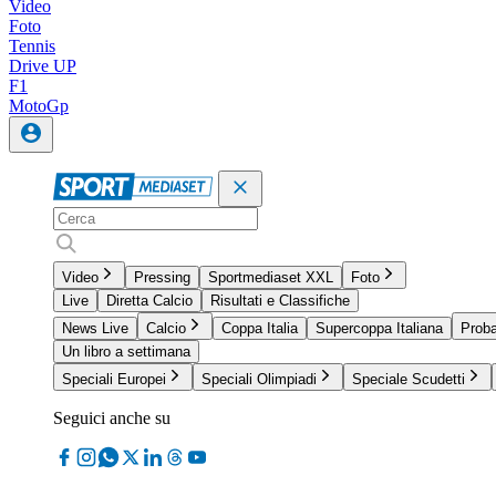
Video
Foto
Tennis
Drive UP
F1
MotoGp
Video
Pressing
Sportmediaset XXL
Foto
Live
Diretta Calcio
Risultati e Classifiche
News Live
Calcio
Coppa Italia
Supercoppa Italiana
Proba
Un libro a settimana
Speciali Europei
Speciali Olimpiadi
Speciale Scudetti
Seguici anche su