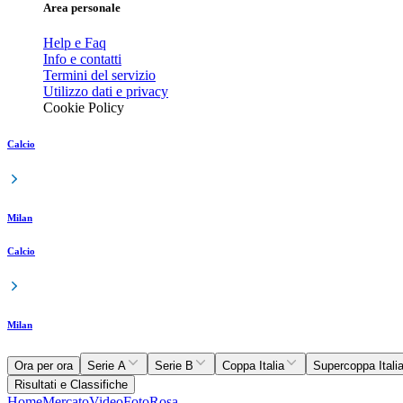
Area personale
Help e Faq
Info e contatti
Termini del servizio
Utilizzo dati e privacy
Cookie Policy
Calcio
Milan
Calcio
Milan
Ora per ora
Serie A
Serie B
Coppa Italia
Supercoppa Itali
Risultati e Classifiche
Home
Mercato
Video
Foto
Rosa