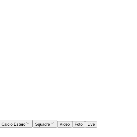
Calcio Estero
Squadre
Video
Foto
Live