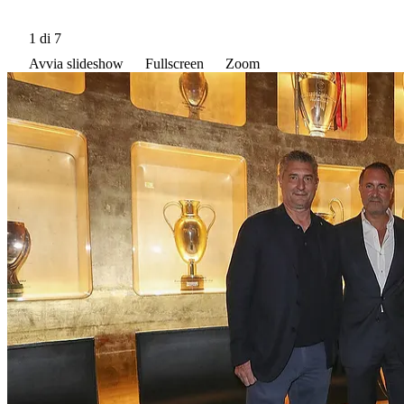
1
di 7
Avvia slideshow
Fullscreen
Zoom