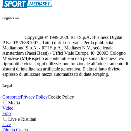
Seguici su
Copyright © 1999-
2026
RTI S.p.A. Business Digital -
P.Iva 03976881007 - Tutti i diritti riservati - Per la pubblicità
Mediamond S.p.A. - RTI S.p.A., Mediaset N.V., sede legale
Amsterdam (Paesi Bassi) - Uffici Viale Europa 46, 20093 Cologno
Monzese (MI)
Rispetto ai contenuti e ai dati personali trasmessi e/o
riprodotti è vietata ogni utilizzazione funzionale all’addestramento di
sistemi di intelligenza artificiale generativa. È altresì fatto divieto
espresso di utilizzare mezzi automatizzati di data scraping.
Legal
Corporate
Privacy Policy
Cookie Policy
Media
Video
Foto
Live e Risultati
Live
Diretta Calcio