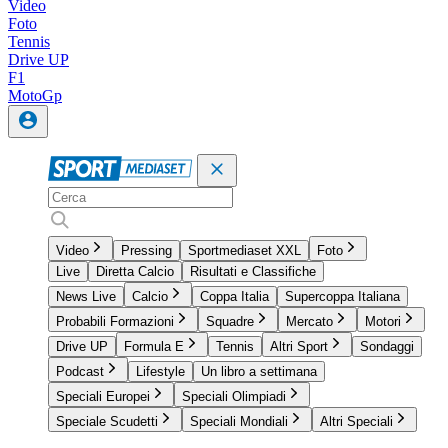
Video
Foto
Tennis
Drive UP
F1
MotoGp
Video
Pressing
Sportmediaset XXL
Foto
Live
Diretta Calcio
Risultati e Classifiche
News Live
Calcio
Coppa Italia
Supercoppa Italiana
Probabili Formazioni
Squadre
Mercato
Motori
Drive UP
Formula E
Tennis
Altri Sport
Sondaggi
Podcast
Lifestyle
Un libro a settimana
Speciali Europei
Speciali Olimpiadi
Speciale Scudetti
Speciali Mondiali
Altri Speciali