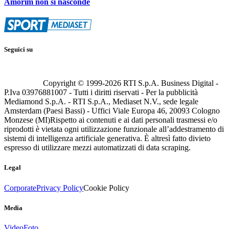
Amorim non si nasconde
Seguici su
Copyright © 1999-
2026
RTI S.p.A. Business Digital -
P.Iva 03976881007 - Tutti i diritti riservati - Per la pubblicità
Mediamond S.p.A. - RTI S.p.A., Mediaset N.V., sede legale
Amsterdam (Paesi Bassi) - Uffici Viale Europa 46, 20093 Cologno
Monzese (MI)
Rispetto ai contenuti e ai dati personali trasmessi e/o
riprodotti è vietata ogni utilizzazione funzionale all’addestramento di
sistemi di intelligenza artificiale generativa. È altresì fatto divieto
espresso di utilizzare mezzi automatizzati di data scraping.
Legal
Corporate
Privacy Policy
Cookie Policy
Media
Video
Foto