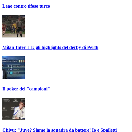
Leao contro tifoso turco
Milan-Inter 1-1: gli highlights del derby di Perth
Il poker dei "campioni"
Chivu: "Juve? Siamo la squadra da battere! Io e Spalletti