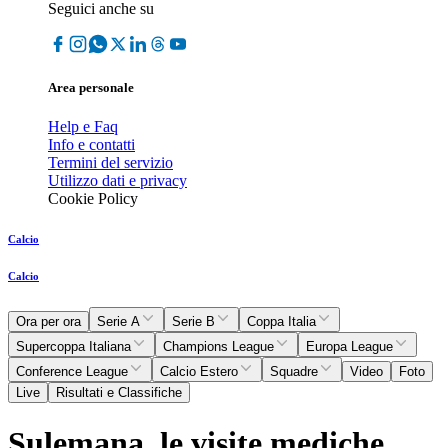
Seguici anche su
Area personale
Help e Faq
Info e contatti
Termini del servizio
Utilizzo dati e privacy
Cookie Policy
Calcio
Calcio
Ora per ora
Serie A
Serie B
Coppa Italia
Supercoppa Italiana
Champions League
Europa League
Conference League
Calcio Estero
Squadre
Video
Foto
Live
Risultati e Classifiche
Sulemana, le visite mediche