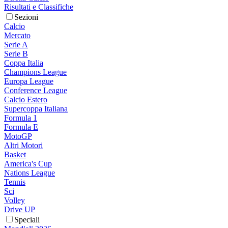
Risultati e Classifiche
Sezioni
Calcio
Mercato
Serie A
Serie B
Coppa Italia
Champions League
Europa League
Conference League
Calcio Estero
Supercoppa Italiana
Formula 1
Formula E
MotoGP
Altri Motori
Basket
America's Cup
Nations League
Tennis
Sci
Volley
Drive UP
Speciali