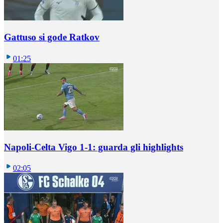
Gattuso si gode Ratkov
01:25
Napoli-Celta Vigo 1-1: guarda gli highlights
02:05