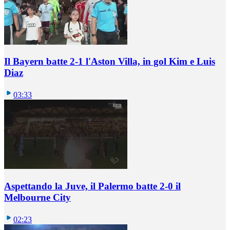
Il Bayern batte 2-1 l'Aston Villa, in gol Kim e Luis
Diaz
03:33
Aspettando la Juve, il Palermo batte 2-0 il
Melbourne City
02:23