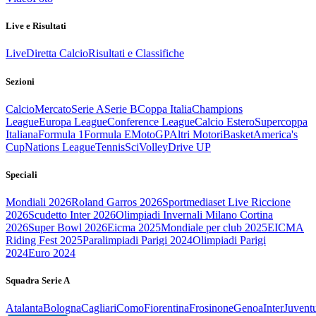
Live e Risultati
Live
Diretta Calcio
Risultati e Classifiche
Sezioni
Calcio
Mercato
Serie A
Serie B
Coppa Italia
Champions
League
Europa League
Conference League
Calcio Estero
Supercoppa
Italiana
Formula 1
Formula E
MotoGP
Altri Motori
Basket
America's
Cup
Nations League
Tennis
Sci
Volley
Drive UP
Speciali
Mondiali 2026
Roland Garros 2026
Sportmediaset Live Riccione
2026
Scudetto Inter 2026
Olimpiadi Invernali Milano Cortina
2026
Super Bowl 2026
Eicma 2025
Mondiale per club 2025
EICMA
Riding Fest 2025
Paralimpiadi Parigi 2024
Olimpiadi Parigi
2024
Euro 2024
Squadra Serie A
Atalanta
Bologna
Cagliari
Como
Fiorentina
Frosinone
Genoa
Inter
Juvent