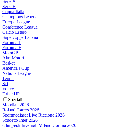
Serie A
Serie B
Coppa Italia
Champions League
Europa League
Conference League
Calcio Estero
Supercoppa Italiana
Formula 1
Formula E
MotoGP
Altri Motori
Basket
America's Cup
Nations League
Tennis
Sci
Volley
Drive UP
Speciali
Mondiali 2026
Roland Garros 2026
Sportmediaset Live Riccione 2026
Scudetto Inter 2026
Olimpiadi Invernali Milano Cortina 2026