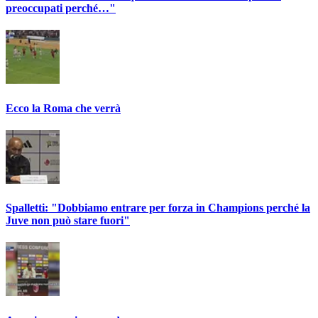
preoccupati perché…"
Ecco la Roma che verrà
Spalletti: "Dobbiamo entrare per forza in Champions perché la
Juve non può stare fuori"