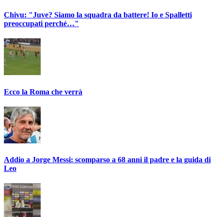
Chivu: "Juve? Siamo la squadra da battere! Io e Spalletti
preoccupati perché…"
Ecco la Roma che verrà
Addio a Jorge Messi: scomparso a 68 anni il padre e la guida di
Leo