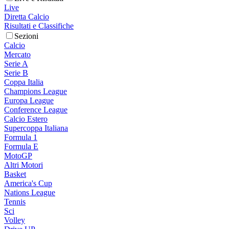
Live
Diretta Calcio
Risultati e Classifiche
Sezioni
Calcio
Mercato
Serie A
Serie B
Coppa Italia
Champions League
Europa League
Conference League
Calcio Estero
Supercoppa Italiana
Formula 1
Formula E
MotoGP
Altri Motori
Basket
America's Cup
Nations League
Tennis
Sci
Volley