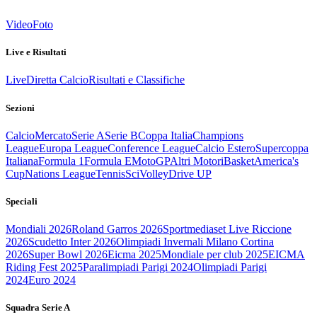
Video
Foto
Live e Risultati
Live
Diretta Calcio
Risultati e Classifiche
Sezioni
Calcio
Mercato
Serie A
Serie B
Coppa Italia
Champions
League
Europa League
Conference League
Calcio Estero
Supercoppa
Italiana
Formula 1
Formula E
MotoGP
Altri Motori
Basket
America's
Cup
Nations League
Tennis
Sci
Volley
Drive UP
Speciali
Mondiali 2026
Roland Garros 2026
Sportmediaset Live Riccione
2026
Scudetto Inter 2026
Olimpiadi Invernali Milano Cortina
2026
Super Bowl 2026
Eicma 2025
Mondiale per club 2025
EICMA
Riding Fest 2025
Paralimpiadi Parigi 2024
Olimpiadi Parigi
2024
Euro 2024
Squadra Serie A