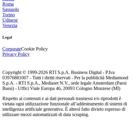
Roma
Sassuolo
Torino
Udinese
Venezia
Legal
Corporate
Cookie Policy
Privacy Policy
Copyright © 1999-
2026
RTI S.p.A. Business Digital - P.Iva
03976881007 - Tutti i diritti riservati - Per la pubblicità Mediamond
S.p.A. - RTI S.p.A., Mediaset N.V., sede legale Amsterdam (Paesi
Bassi) - Uffici Viale Europa 46, 20093 Cologno Monzese (MI)
Rispetto ai contenuti e ai dati personali trasmessi e/o riprodotti è
vietata ogni utilizzazione funzionale all’addestramento di sistemi di
intelligenza artificiale generativa. È altresì fatto divieto espresso di
utilizzare mezzi automatizzati di data scraping.