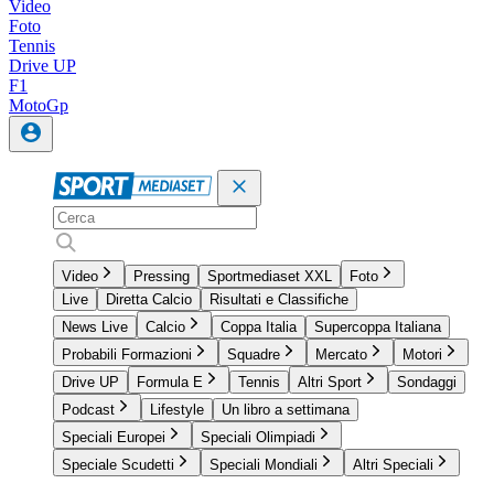
Video
Foto
Tennis
Drive UP
F1
MotoGp
Video
Pressing
Sportmediaset XXL
Foto
Live
Diretta Calcio
Risultati e Classifiche
News Live
Calcio
Coppa Italia
Supercoppa Italiana
Probabili Formazioni
Squadre
Mercato
Motori
Drive UP
Formula E
Tennis
Altri Sport
Sondaggi
Podcast
Lifestyle
Un libro a settimana
Speciali Europei
Speciali Olimpiadi
Speciale Scudetti
Speciali Mondiali
Altri Speciali