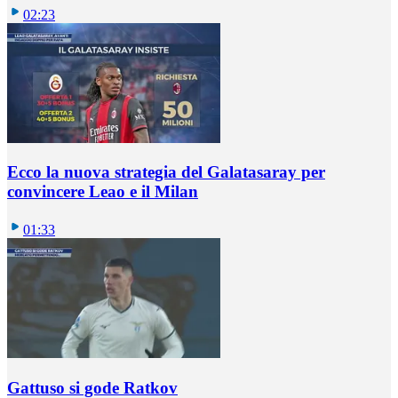
02:23
Ecco la nuova strategia del Galatasaray per
convincere Leao e il Milan
01:33
Gattuso si gode Ratkov