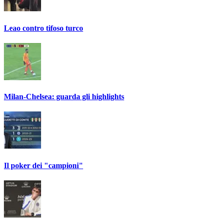
Leao contro tifoso turco
Milan-Chelsea: guarda gli highlights
Il poker dei "campioni"