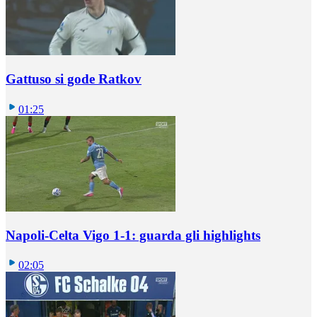
Gattuso si gode Ratkov
01:25
Napoli-Celta Vigo 1-1: guarda gli highlights
02:05