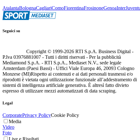
Atalanta
Bologna
Cagliari
Como
Fiorentina
Frosinone
Genoa
Inter
Juvent
Seguici su
Copyright © 1999-
2026
RTI S.p.A. Business Digital -
P.Iva 03976881007 - Tutti i diritti riservati - Per la pubblicità
Mediamond S.p.A. - RTI S.p.A., Mediaset N.V., sede legale
Amsterdam (Paesi Bassi) - Uffici Viale Europa 46, 20093 Cologno
Monzese (MI)
Rispetto ai contenuti e ai dati personali trasmessi e/o
riprodotti è vietata ogni utilizzazione funzionale all’addestramento di
sistemi di intelligenza artificiale generativa. È altresì fatto divieto
espresso di utilizzare mezzi automatizzati di data scraping.
Legal
Corporate
Privacy Policy
Cookie Policy
Media
Video
Foto
Live e Risultati