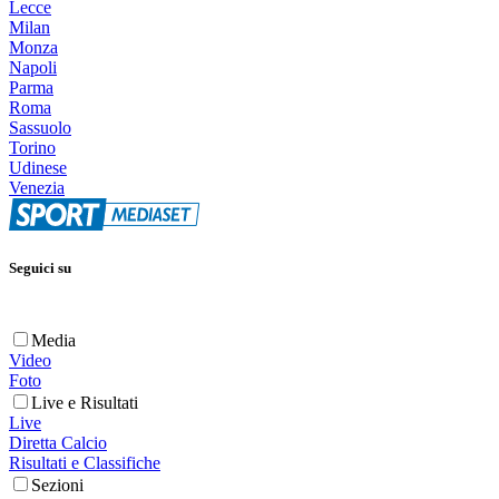
Lecce
Milan
Monza
Napoli
Parma
Roma
Sassuolo
Torino
Udinese
Venezia
Seguici su
Media
Video
Foto
Live e Risultati
Live
Diretta Calcio
Risultati e Classifiche
Sezioni