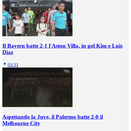
Il Bayern batte 2-1 l'Aston Villa, in gol Kim e Luis
Diaz
03:33
Aspettando la Juve, il Palermo batte 2-0 il
Melbourne City