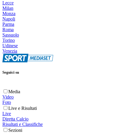
Lecce
Milan
Monza
Napoli
Parma
Roma
Sassuolo
Torino
Udinese
Venezia
Seguici su
Media
Video
Foto
Live e Risultati
Live
Diretta Calcio
Risultati e Classifiche
Sezioni