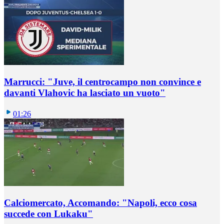
Marrucci: "Juve, il centrocampo non convince e
davanti Vlahovic ha lasciato un vuoto"
01:26
Calciomercato, Accomando: "Napoli, ecco cosa
succede con Lukaku"