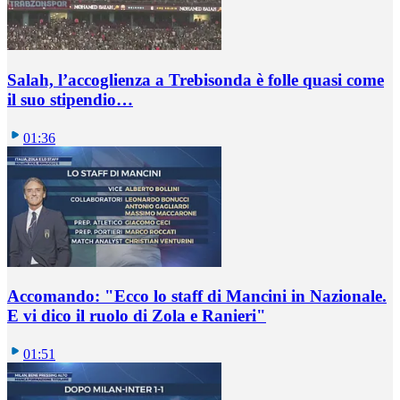
Salah, l’accoglienza a Trebisonda è folle quasi come
il suo stipendio…
01:36
Accomando: "Ecco lo staff di Mancini in Nazionale.
E vi dico il ruolo di Zola e Ranieri"
01:51