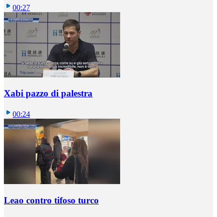
00:27
Xabi pazzo di palestra
00:24
Leao contro tifoso turco