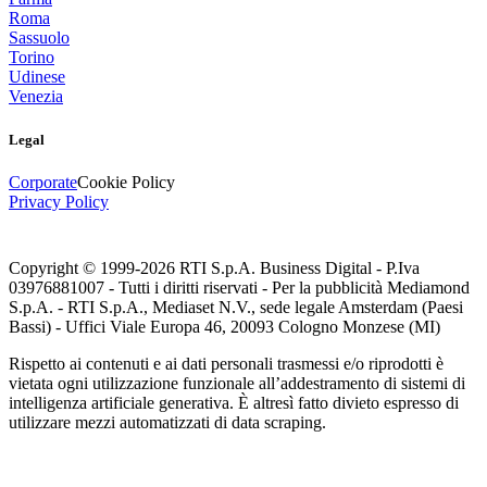
Roma
Sassuolo
Torino
Udinese
Venezia
Legal
Corporate
Cookie Policy
Privacy Policy
Copyright © 1999-
2026
RTI S.p.A. Business Digital - P.Iva
03976881007 - Tutti i diritti riservati - Per la pubblicità Mediamond
S.p.A. - RTI S.p.A., Mediaset N.V., sede legale Amsterdam (Paesi
Bassi) - Uffici Viale Europa 46, 20093 Cologno Monzese (MI)
Rispetto ai contenuti e ai dati personali trasmessi e/o riprodotti è
vietata ogni utilizzazione funzionale all’addestramento di sistemi di
intelligenza artificiale generativa. È altresì fatto divieto espresso di
utilizzare mezzi automatizzati di data scraping.