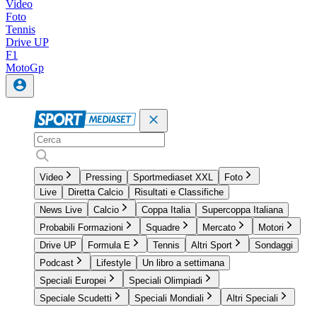
Video
Foto
Tennis
Drive UP
F1
MotoGp
Video
Pressing
Sportmediaset XXL
Foto
Live
Diretta Calcio
Risultati e Classifiche
News Live
Calcio
Coppa Italia
Supercoppa Italiana
Probabili Formazioni
Squadre
Mercato
Motori
Drive UP
Formula E
Tennis
Altri Sport
Sondaggi
Podcast
Lifestyle
Un libro a settimana
Speciali Europei
Speciali Olimpiadi
Speciale Scudetti
Speciali Mondiali
Altri Speciali