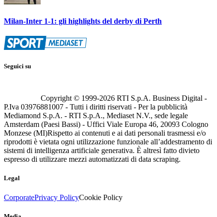
Milan-Inter 1-1: gli highlights del derby di Perth
Seguici su
Copyright © 1999-
2026
RTI S.p.A. Business Digital -
P.Iva 03976881007 - Tutti i diritti riservati - Per la pubblicità
Mediamond S.p.A. - RTI S.p.A., Mediaset N.V., sede legale
Amsterdam (Paesi Bassi) - Uffici Viale Europa 46, 20093 Cologno
Monzese (MI)
Rispetto ai contenuti e ai dati personali trasmessi e/o
riprodotti è vietata ogni utilizzazione funzionale all’addestramento di
sistemi di intelligenza artificiale generativa. È altresì fatto divieto
espresso di utilizzare mezzi automatizzati di data scraping.
Legal
Corporate
Privacy Policy
Cookie Policy
Media