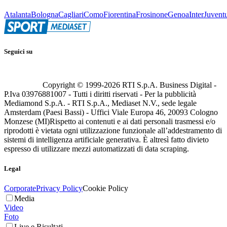
Atalanta
Bologna
Cagliari
Como
Fiorentina
Frosinone
Genoa
Inter
Juvent
Seguici su
Copyright © 1999-
2026
RTI S.p.A. Business Digital -
P.Iva 03976881007 - Tutti i diritti riservati - Per la pubblicità
Mediamond S.p.A. - RTI S.p.A., Mediaset N.V., sede legale
Amsterdam (Paesi Bassi) - Uffici Viale Europa 46, 20093 Cologno
Monzese (MI)
Rispetto ai contenuti e ai dati personali trasmessi e/o
riprodotti è vietata ogni utilizzazione funzionale all’addestramento di
sistemi di intelligenza artificiale generativa. È altresì fatto divieto
espresso di utilizzare mezzi automatizzati di data scraping.
Legal
Corporate
Privacy Policy
Cookie Policy
Media
Video
Foto
Live e Risultati