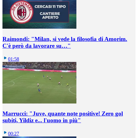
Raimondi: "Milan, si vede la filosofia di Amorim.
C'è però da lavorare su…"
01:58
Marrucci: "Juve, quante note positive! Zero gol
subiti, Yildiz e... l'uomo in più"
00:27