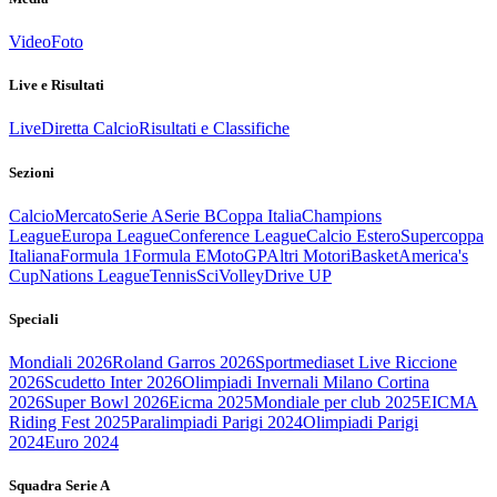
Video
Foto
Live e Risultati
Live
Diretta Calcio
Risultati e Classifiche
Sezioni
Calcio
Mercato
Serie A
Serie B
Coppa Italia
Champions
League
Europa League
Conference League
Calcio Estero
Supercoppa
Italiana
Formula 1
Formula E
MotoGP
Altri Motori
Basket
America's
Cup
Nations League
Tennis
Sci
Volley
Drive UP
Speciali
Mondiali 2026
Roland Garros 2026
Sportmediaset Live Riccione
2026
Scudetto Inter 2026
Olimpiadi Invernali Milano Cortina
2026
Super Bowl 2026
Eicma 2025
Mondiale per club 2025
EICMA
Riding Fest 2025
Paralimpiadi Parigi 2024
Olimpiadi Parigi
2024
Euro 2024
Squadra Serie A