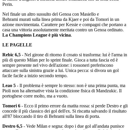
Perin.
Nel finale un altro sussulto del Genoa con Masiello e
Behrami murati sulla linea prima da Kjaer e poi da Tomori in un
azione movimentata. Carattere per Kessie e compagni che portano a
casa una vittoria assolutamente meritata contro un Genoa ordinato.
La Champions League è più vicina
.
LE PAGELLE
Rebic 6,5
- Nel girone di ritorno il croato si trasforma: lui è l'arma in
più di questo Milan per lo sprint finale. Gioca a tutta fascia ed è
sempre presente nel vivo dell'azione: i rossoneri preferiscono
attaccare sulla sinistra grazie a lui. Unica pecca: si divora un gol
facile facile a inizio secondo tempo.
Leao 5
- Il problema è sempre lo stesso: non è una prima punta, ma
Pioli non ha alternative vista la condizione fisica di Mandzukic. Il
portoghese corre molto, ma a vuoto.
Tomori 6
- Ecco il primo errore da matita rossa: si perde Destro e gli
concede il più classico dei gol dell'ex. Si riscatta salvando il risultato
all'87 bloccando il tiro di Behrami sulla linea di porta.
Destro 6,5
- Vede Milan e segna: dopo i due gol all'andata punisce