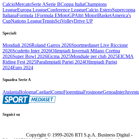
Calcio
Mercato
Serie A
Serie B
Coppa Italia
Champions
League
Europa League
Conference League
Calcio Estero
Supercoppa
Italiana
Formula 1
Formula E
MotoGP
Altri Motori
Basket
America's
Cup
Nations League
Tennis
Sci
Volley
Drive UP
Speciali
Mondiali 2026
Roland Garros 2026
Sportmediaset Live Riccione
2026
Scudetto Inter 2026
Olimpiadi Invernali Milano Cortina
2026
Super Bowl 2026
Eicma 2025
Mondiale per club 2025
EICMA
Riding Fest 2025
Paralimpiadi Parigi 2024
Olimpiadi Parigi
2024
Euro 2024
Squadra Serie A
Atalanta
Bologna
Cagliari
Como
Fiorentina
Frosinone
Genoa
Inter
Juvent
Seguici su
Copyright © 1999-
2026
RTI S.p.A. Business Digital -