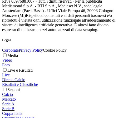
P.Iva 03976881007 - Tutti i diritti riservati - Per la pubblicità
Mediamond S.p.A. - RTI S.p.A., Mediaset N.V., sede legale
Amsterdam (Paesi Bassi) - Uffici Viale Europa 46, 20093 Cologno
Monzese (MI)
Rispetto ai contenuti e ai dati personali trasmessi e/o
riprodotti è vietata ogni utilizzazione funzionale all’addestramento di
sistemi di intelligenza artificiale generativa. È altresì fatto divieto
espresso di utilizzare mezzi automatizzati di data scraping.
Legal
Corporate
Privacy Policy
Cookie Policy
Media
Video
Foto
Live e Risultati
Live
Diretta Calcio
Risultati e Classifiche
Sezioni
Calcio
Mercato
Serie A
Serie B
Coppa Italia