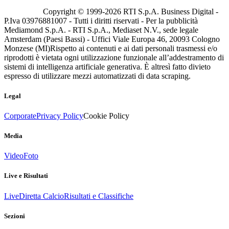
Copyright © 1999-
2026
RTI S.p.A. Business Digital -
P.Iva 03976881007 - Tutti i diritti riservati - Per la pubblicità
Mediamond S.p.A. - RTI S.p.A., Mediaset N.V., sede legale
Amsterdam (Paesi Bassi) - Uffici Viale Europa 46, 20093 Cologno
Monzese (MI)
Rispetto ai contenuti e ai dati personali trasmessi e/o
riprodotti è vietata ogni utilizzazione funzionale all’addestramento di
sistemi di intelligenza artificiale generativa. È altresì fatto divieto
espresso di utilizzare mezzi automatizzati di data scraping.
Legal
Corporate
Privacy Policy
Cookie Policy
Media
Video
Foto
Live e Risultati
Live
Diretta Calcio
Risultati e Classifiche
Sezioni