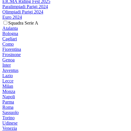
EICMA Riding Fest 2025
Paralimpiadi Parigi 2024
Olimpiadi Parigi 2024
Euro 2024
Squadra Serie A
Atalanta
Bologna
Cagliari
Como
Fiorentina
Frosinone
Genoa
Inter
Juventus
Lazio
Lecce
Milan
Monza
Napoli
Parma
Roma
Sassuolo
Torino
Udinese
Venezia