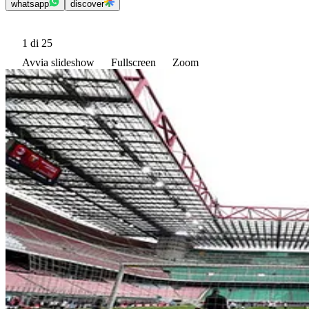
whatsapp
discover
1
di 25
Avvia slideshow
Fullscreen
Zoom