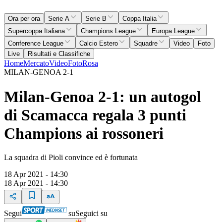
Ora per ora
Serie A
Serie B
Coppa Italia
Supercoppa Italiana
Champions League
Europa League
Conference League
Calcio Estero
Squadre
Video
Foto
Live
Risultati e Classifiche
Home
Mercato
Video
Foto
Rosa
MILAN-GENOA 2-1
Milan-Genoa 2-1: un autogol
di Scamacca regala 3 punti
Champions ai rossoneri
La squadra di Pioli convince ed è fortunata
18 Apr 2021 - 14:30
18 Apr 2021 - 14:30
Segui
su
Seguici su