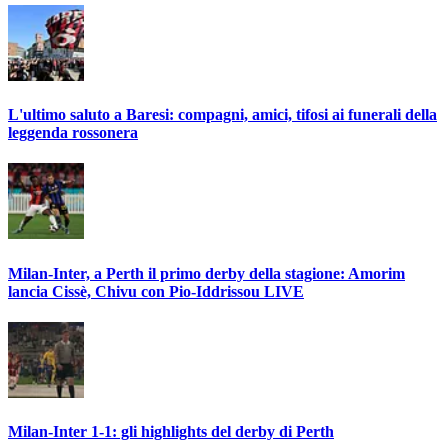
L'ultimo saluto a Baresi: compagni, amici, tifosi ai funerali della
leggenda rossonera
Milan-Inter, a Perth il primo derby della stagione: Amorim
lancia Cissè, Chivu con Pio-Iddrissou LIVE
Milan-Inter 1-1: gli highlights del derby di Perth