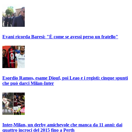
Evani ricorda Baresi: "È come se avessi perso un fratello"
Esordio Ramos, esame Diouf, poi Leao e i registi: cinque spunti
che può darci Milan-Inter
Inter-Milan, un derby amichevole che manca da 11 anni: dai
quattro incroci del 2015 fino a Perth