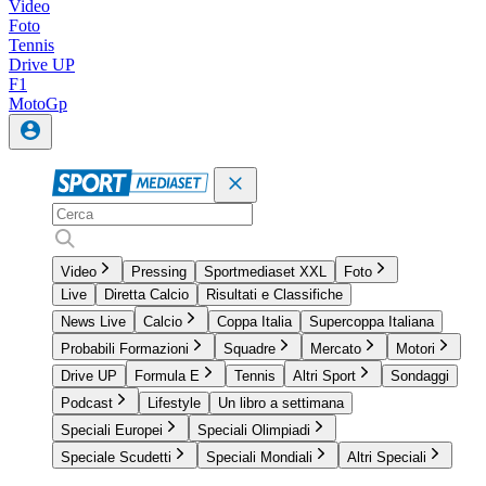
Video
Foto
Tennis
Drive UP
F1
MotoGp
Video
Pressing
Sportmediaset XXL
Foto
Live
Diretta Calcio
Risultati e Classifiche
News Live
Calcio
Coppa Italia
Supercoppa Italiana
Probabili Formazioni
Squadre
Mercato
Motori
Drive UP
Formula E
Tennis
Altri Sport
Sondaggi
Podcast
Lifestyle
Un libro a settimana
Speciali Europei
Speciali Olimpiadi
Speciale Scudetti
Speciali Mondiali
Altri Speciali