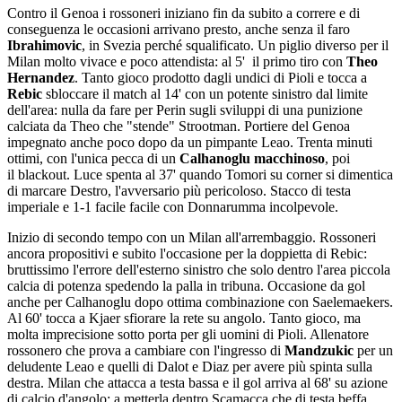
Contro il Genoa i rossoneri iniziano fin da subito a correre e di
conseguenza le occasioni arrivano presto, anche senza il faro
Ibrahimovic
, in Svezia perché squalificato. Un piglio diverso per il
Milan molto vivace e poco attendista: al 5' il primo tiro con
Theo
Hernandez
. Tanto gioco prodotto dagli undici di Pioli e tocca a
Rebic
sbloccare il match al 14' con un potente sinistro dal limite
dell'area: nulla da fare per Perin sugli sviluppi di una punizione
calciata da Theo che "stende" Strootman. Portiere del Genoa
impegnato anche poco dopo da un pimpante Leao. Trenta minuti
ottimi, con l'unica pecca di un
Calhanoglu macchinoso
, poi
il blackout. Luce spenta al 37' quando Tomori su corner si dimentica
di marcare Destro, l'avversario più pericoloso. Stacco di testa
imperiale e 1-1 facile facile con Donnarumma incolpevole.
Inizio di secondo tempo con un Milan all'arrembaggio. Rossoneri
ancora propositivi e subito l'occasione per la doppietta di Rebic:
bruttissimo l'errore dell'esterno sinistro che solo dentro l'area piccola
calcia di potenza spedendo la palla in tribuna. Occasione da gol
anche per Calhanoglu dopo ottima combinazione con Saelemaekers.
Al 60' tocca a Kjaer sfiorare la rete su angolo. Tanto gioco, ma
molta imprecisione sotto porta per gli uomini di Pioli. Allenatore
rossonero che prova a cambiare con l'ingresso di
Mandzukic
per un
deludente Leao e quelli di Dalot e Diaz per avere più spinta sulla
destra. Milan che attacca a testa bassa e il gol arriva al 68' su azione
di calcio d'angolo: a metterla dentro Scamacca che di testa beffa