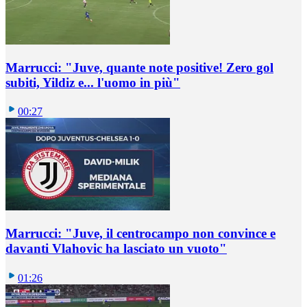
Marrucci: "Juve, quante note positive! Zero gol
subiti, Yildiz e... l'uomo in più"
00:27
Marrucci: "Juve, il centrocampo non convince e
davanti Vlahovic ha lasciato un vuoto"
01:26