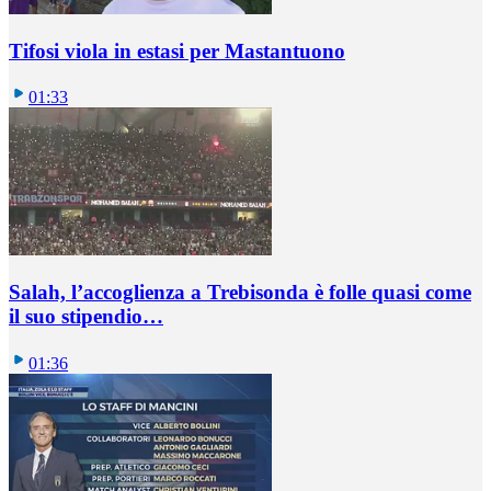
Tifosi viola in estasi per Mastantuono
01:33
Salah, l’accoglienza a Trebisonda è folle quasi come
il suo stipendio…
01:36