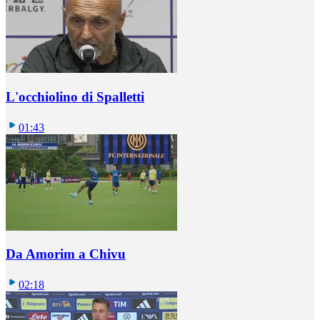
L'occhiolino di Spalletti
01:43
Da Amorim a Chivu
02:18