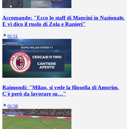
Accomando: "Ecco lo staff di Mancini in Nazionale.
E vi dico il ruolo di Zola e Ranieri"
01:51
Raimondi: "Milan, si vede la filosofia di Amorim.
C'è però da lavorare su…"
01:58