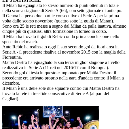
LE STATISTICHE
Il Milan ha eguagliato lo stesso numero di punti ottenuti in totale
nella scorsa stagione di Serie A (66), con sette giornate di anticipo.
Il Genoa ha perso due partite consecutive di Serie A per la prima
volta dallo scorso novembre (quattro sotto la guida di Maran).
Sono ora 25 le reti messe a segno dal Milan da palla inattiva, almeno
cinque più di qualsiasi altra formazione in torneo in corso.
Il Milan ha trovato il gol di Rebic con la prima conclusione nello
specchio del match.
Ante Rebic ha realizzato oggi il suo secondo gol da fuori area in
Serie A - il precedente risaliva al novembre 2015 con la maglia della
Fiorentina.
Mattia Destro ha eguagliato la sua terza miglior stagione a livello
realizzativo in Serie A (11 reti nel 2016/17 con il Bologna).
Secondo gol di testa in questo campionato per Mattia Destro: il
precedente era arrivato proprio nella gara d'andata contro il Milan a
dicembre.
Il Milan è una delle sole due squadre contro cui Mattia Destro ha
trovato la rete in tre sfide consecutive di Serie A (al pari del
Cagliari).