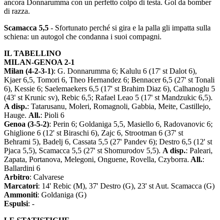
ancora Donnarumma con un perfetto colpo di testa. Gol da bomber
di razza.
Scamacca 5,5
- Sfortunato perché si gira e la palla gli impatta sulla
schiena: un autogol che condanna i suoi compagni.
IL TABELLINO
MILAN-GENOA 2-1
Milan (4-2-3-1)
: G. Donnarumma 6; Kalulu 6 (17' st Dalot 6),
Kjaer 6,5, Tomori 6, Theo Hernandez 6; Bennacer 6,5 (27' st Tonali
6), Kessie 6; Saelemaekers 6,5 (17' st Brahim Diaz 6), Calhanoglu 5
(43' st Krunic sv), Rebic 6,5; Rafael Leao 5 (17' st Mandzukic 6,5).
A disp.
: Tatarusanu, Moleri, Romagnoli, Gabbia, Meite, Castillejo,
Hauge.
All.
: Pioli 6
Genoa (3-5-2)
: Perin 6; Goldaniga 5,5, Masiello 6, Radovanovic 6;
Ghiglione 6 (12' st Biraschi 6), Zajc 6, Strootman 6 (37' st
Behrami 5), Badelj 6, Cassata 5,5 (27' Pandev 6); Destro 6,5 (12' st
Pjaca 5,5), Scamacca 5,5 (27' st Shomurodov 5,5).
A disp.
: Paleari,
Zapata, Portanova, Melegoni, Onguene, Rovella, Czyborra.
All.
:
Ballardini 6
Arbitro
: Calvarese
Marcatori
: 14' Rebic (M), 37' Destro (G), 23' st Aut. Scamacca (G)
Ammoniti
: Goldaniga (G)
Espulsi
: -