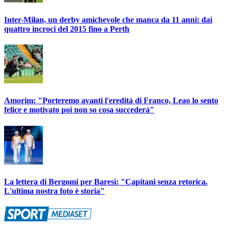
Inter-Milan, un derby amichevole che manca da 11 anni: dai
quattro incroci del 2015 fino a Perth
Amorim: "Porteremo avanti l'eredità di Franco, Leao lo sento
felice e motivato poi non so cosa succederà"
La lettera di Bergomi per Baresi: "Capitani senza retorica.
L'ultima nostra foto è storia"