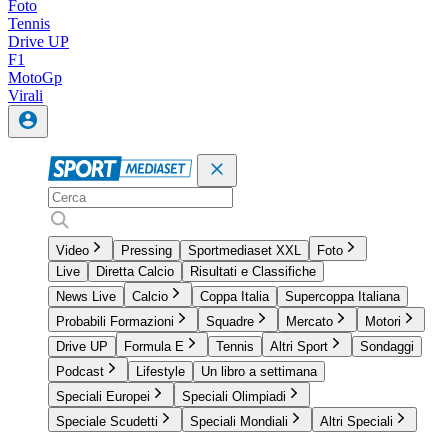
Foto
Tennis
Drive UP
F1
MotoGp
Virali
Video
Pressing
Sportmediaset XXL
Foto
Live
Diretta Calcio
Risultati e Classifiche
News Live
Calcio
Coppa Italia
Supercoppa Italiana
Probabili Formazioni
Squadre
Mercato
Motori
Drive UP
Formula E
Tennis
Altri Sport
Sondaggi
Podcast
Lifestyle
Un libro a settimana
Speciali Europei
Speciali Olimpiadi
Speciale Scudetti
Speciali Mondiali
Altri Speciali