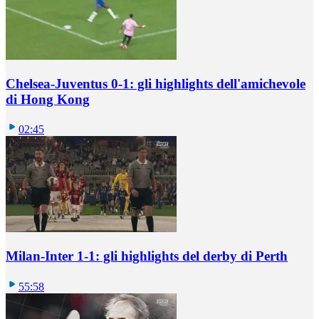
Chelsea-Juventus 0-1: gli highlights dell'amichevole
di Hong Kong
02:45
Milan-Inter 1-1: gli highlights del derby di Perth
55:58