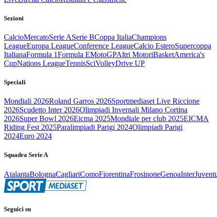
Sezioni
Calcio
Mercato
Serie A
Serie B
Coppa Italia
Champions
League
Europa League
Conference League
Calcio Estero
Supercoppa
Italiana
Formula 1
Formula E
MotoGP
Altri Motori
Basket
America's
Cup
Nations League
Tennis
Sci
Volley
Drive UP
Speciali
Mondiali 2026
Roland Garros 2026
Sportmediaset Live Riccione
2026
Scudetto Inter 2026
Olimpiadi Invernali Milano Cortina
2026
Super Bowl 2026
Eicma 2025
Mondiale per club 2025
EICMA
Riding Fest 2025
Paralimpiadi Parigi 2024
Olimpiadi Parigi
2024
Euro 2024
Squadra Serie A
Atalanta
Bologna
Cagliari
Como
Fiorentina
Frosinone
Genoa
Inter
Juvent
Seguici su