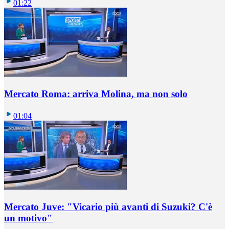
01:22
Mercato Roma: arriva Molina, ma non solo
01:04
Mercato Juve: "Vicario più avanti di Suzuki? C'è
un motivo"