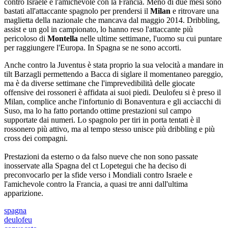
contro Israele e l'amichevole con la Francia. Meno di due mesi sono
bastati all'attaccante spagnolo per prendersi il
Milan
e ritrovare una
maglietta della nazionale che mancava dal maggio 2014. Dribbling,
assist e un gol in campionato, lo hanno reso l'attaccante più
pericoloso di
Montella
nelle ultime settimane, l'uomo su cui puntare
per raggiungere l'Europa. In Spagna se ne sono accorti.
Anche contro la Juventus è stata proprio la sua velocità a mandare in
tilt Barzagli permettendo a Bacca di siglare il momentaneo pareggio,
ma è da diverse settimane che l'imprevedibilità delle giocate
offensive dei rossoneri è affidata ai suoi piedi. Deulofeu si è preso il
Milan, complice anche l'infortunio di Bonaventura e gli acciacchi di
Suso, ma lo ha fatto portando ottime prestazioni sul campo
supportate dai numeri. Lo spagnolo per tiri in porta tentati è il
rossonero più attivo, ma al tempo stesso unisce più dribbling e più
cross dei compagni.
Prestazioni da esterno o da falso nueve che non sono passate
inosservate alla Spagna del ct Lopetegui che ha deciso di
preconvocarlo per la sfide verso i Mondiali contro Israele e
l'amichevole contro la Francia, a quasi tre anni dall'ultima
apparizione.
spagna
deulofeu