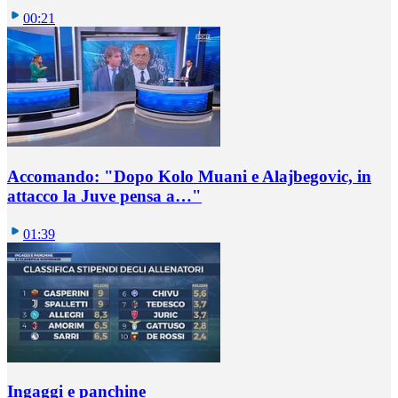
00:21
Accomando: "Dopo Kolo Muani e Alajbegovic, in
attacco la Juve pensa a…"
01:39
Ingaggi e panchine