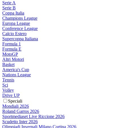
Serie A
Serie B
Coppa Italia
Champions League
Europa League
Conference League
Calcio Estero
Supercoppa Italiana
Formula 1
Formula E
MotoGP
Altri Motori
Basket
America's Cup
Nations League
Tennis
Sci
Volley
Drive UP
Speciali
Mondiali 2026
Roland Garros 2026
Sportmediaset Live Riccione 2026
Scudetto Inter 2026
Olimpiadi Invernali Milano Cortina 2026