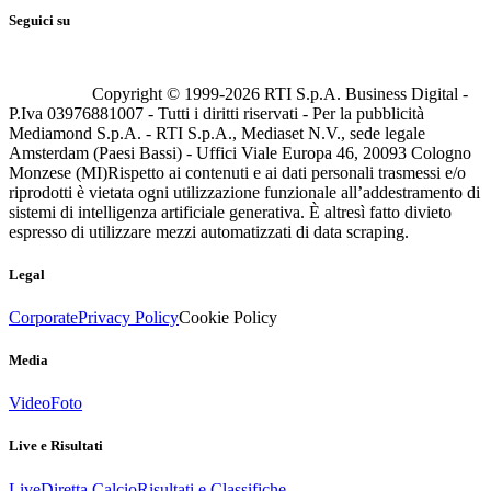
Seguici su
Copyright © 1999-
2026
RTI S.p.A. Business Digital -
P.Iva 03976881007 - Tutti i diritti riservati - Per la pubblicità
Mediamond S.p.A. - RTI S.p.A., Mediaset N.V., sede legale
Amsterdam (Paesi Bassi) - Uffici Viale Europa 46, 20093 Cologno
Monzese (MI)
Rispetto ai contenuti e ai dati personali trasmessi e/o
riprodotti è vietata ogni utilizzazione funzionale all’addestramento di
sistemi di intelligenza artificiale generativa. È altresì fatto divieto
espresso di utilizzare mezzi automatizzati di data scraping.
Legal
Corporate
Privacy Policy
Cookie Policy
Media
Video
Foto
Live e Risultati
Live
Diretta Calcio
Risultati e Classifiche