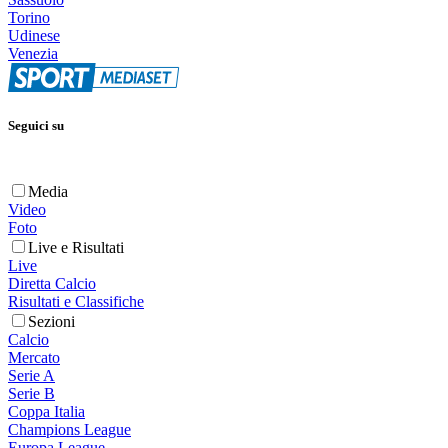
Torino
Udinese
Venezia
Seguici su
Media
Video
Foto
Live e Risultati
Live
Diretta Calcio
Risultati e Classifiche
Sezioni
Calcio
Mercato
Serie A
Serie B
Coppa Italia
Champions League
Europa League