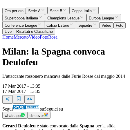
Ora per ora
Serie A
Serie B
Coppa Italia
Supercoppa Italiana
Champions League
Europa League
Conference League
Calcio Estero
Squadre
Video
Foto
Live
Risultati e Classifiche
Home
Mercato
Video
Foto
Rosa
Milan: la Spagna convoca
Deulofeu
L'attaccante rossonero mancava dalle Furie Rosse dal maggio 2014
17 Mar 2017 - 13:35
17 Mar 2017 - 13:35
Segui
su
Seguici su
whatsapp
discover
Gerard Deulofeu
è stato convocato dalla
Spagna
per la sfida