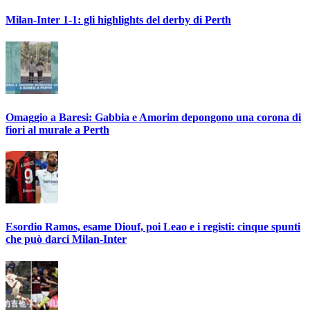
Milan-Inter 1-1: gli highlights del derby di Perth
Omaggio a Baresi: Gabbia e Amorim depongono una corona di
fiori al murale a Perth
Esordio Ramos, esame Diouf, poi Leao e i registi: cinque spunti
che può darci Milan-Inter