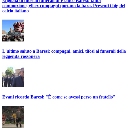
Migliaia di tifosi ai funerali di Franco Baresi: tanta
commozione, gli ex compagni portano la bara. Presenti i big del
calcio italiano
L'ultimo saluto a Baresi: compagni, amici, tifosi ai funerali della
leggenda rossonera
Evani ricorda Baresi: "È come se avessi perso un fratello"