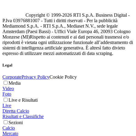
Copyright © 1999-
2026
RTI S.p.A. Business Digital -
P.Iva 03976881007 - Tutti i diritti riservati - Per la pubblicità
Mediamond S.p.A. - RTI S.p.A., Mediaset N.V., sede legale
Amsterdam (Paesi Bassi) - Uffici Viale Europa 46, 20093 Cologno
Monzese (MI)
Rispetto ai contenuti e ai dati personali trasmessi e/o
riprodotti è vietata ogni utilizzazione funzionale all’addestramento di
sistemi di intelligenza artificiale generativa. È altresì fatto divieto
espresso di utilizzare mezzi automatizzati di data scraping.
Legal
Corporate
Privacy Policy
Cookie Policy
Media
Video
Foto
Live e Risultati
Live
Diretta Calcio
Risultati e Classifiche
Sezioni
Calcio
Mercato