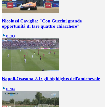
Nicolussi Caviglia: "Con Guccini grande
opportunità di fare quattro chiacchere"
01:03
Napoli-Osasuna 2-1: gli highlights dell'amichevole
01:04