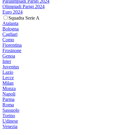
Paralimpiadi Parigi 2024
Olimpiadi Parigi 2024
Euro 2024
Squadra Serie A
Atalanta
Bologna
Cagliari
Como
Fiorentina
Frosinone
Genoa
Inter
Juventus
Lazio
Lecce
Milan
Monza
Napoli
Parma
Roma
Sassuolo
Torino
Udinese
Venezia