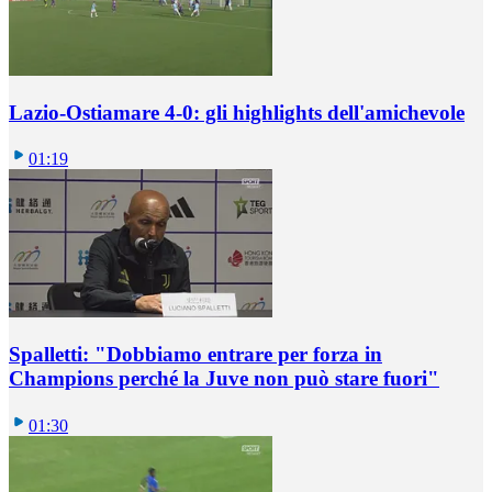
Lazio-Ostiamare 4-0: gli highlights dell'amichevole
01:19
Spalletti: "Dobbiamo entrare per forza in
Champions perché la Juve non può stare fuori"
01:30